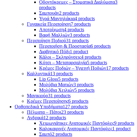
Οδοντόκρεμες – Στοματικά Διαλύματα
3
products
Σαμπουάν
2 products
Υγρά Μαντηλάκια
4 products
Γυναικεία Περιποίηση
7 products
Αποτρίχωση
4 products
Βαφή Μαλλιών
3 products
Περιποίηση Ποδιού
31 products
Περιποιήση & Προστασία
6 products
Διαβητικό Πόδι
1 product
Κάλοι – Σκληρύνσεις
4 products
Κότσι – Μεταταρσαλγία
5 products
Κρέμες Ποδιών – Υγιεινή Ποδιών
17 products
Καλλυντικά
13 products
Lip Gloss
5 products
Μολύβια Ματιών
3 products
Μολύβια Χειλιών
5 products
Μανικιούρ
31 products
Κρέμες Περιποίησης
6 products
Ορθοπεδικά Υποδήματα
127 products
Πέλματα – Πάτοι
23 products
Ανδρικά
12 products
Χειμωνιάτικες Ανατομικές Παντόφλες
9 products
Καλοκαιρινές Ανατομικές Παντόφλες
1 product
Σαμπό
2 products