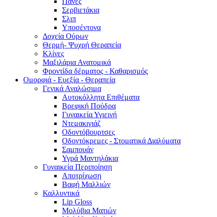
Πάνες
Σερβιετάκια
Σλιπ
Υποσέντονα
Δοχεία Ούρων
Θερμή- Ψυχρή Θεραπεία
Κλίνες
Μαξιλάρια Ανατομικά
Φροντίδα δέρματος - Καθαρισμός
Ομορφιά - Ευεξία - Θεραπεία
Γενικά Αναλώσιμα
Αυτοκόλλητα Επιθέματα
Βρεφική Πούδρα
Γυναικεία Υγιεινή
Ντεμακιγιάζ
Οδοντόβουρτσες
Οδοντόκρεμες - Στοματικά Διαλύματα
Σαμπουάν
Υγρά Μαντηλάκια
Γυναικεία Περιποίηση
Αποτρίχωση
Βαφή Μαλλιών
Καλλυντικά
Lip Gloss
Μολύβια Ματιών