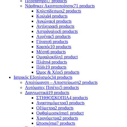
Περιπατήρες
7 products
Νάρθηκες Ακινητοποίησης
71 products
Κηλεπίδεσμοι
2 products
Κοιλιά
4 products
Αγκώνας
4 products
Αντίχειρας
6 products
Αστράγαλος
6 products
Αυχένας
5 products
Γόνατο
6 products
Καρπός
10 products
Μέση
6 products
Ομφαλοκήλη
1 product
Πλάτη
4 products
Πόδι
19 products
Ώμος & Χέρι
5 products
Ιατρικός Εξοπλισμός
34 products
Απολύμανση – Αποστείρωση
2 products
Αυτόματες Πιπέτες
5 products
Διαγνωστικά
19 products
ΣΤΗΘΟΣΚΟΠΙΑ
4 products
Αναστημόμετρα
3 products
Οξύμετρα
2 products
Οφθαλμοσκόπια
1 product
Χρονόμετρα
2 products
Ωτοσκόπια
7 products