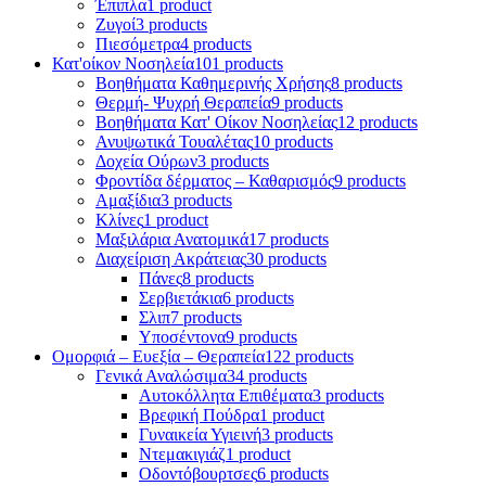
Έπιπλα
1 product
Ζυγοί
3 products
Πιεσόμετρα
4 products
Κατ'οίκον Νοσηλεία
101 products
Βοηθήματα Καθημερινής Χρήσης
8 products
Θερμή- Ψυχρή Θεραπεία
9 products
Βοηθήματα Κατ' Οίκον Νοσηλείας
12 products
Ανυψωτικά Τουαλέτας
10 products
Δοχεία Ούρων
3 products
Φροντίδα δέρματος – Καθαρισμός
9 products
Αμαξίδια
3 products
Κλίνες
1 product
Μαξιλάρια Ανατομικά
17 products
Διαχείριση Ακράτειας
30 products
Πάνες
8 products
Σερβιετάκια
6 products
Σλιπ
7 products
Υποσέντονα
9 products
Ομορφιά – Ευεξία – Θεραπεία
122 products
Γενικά Αναλώσιμα
34 products
Αυτοκόλλητα Επιθέματα
3 products
Βρεφική Πούδρα
1 product
Γυναικεία Υγιεινή
3 products
Ντεμακιγιάζ
1 product
Οδοντόβουρτσες
6 products