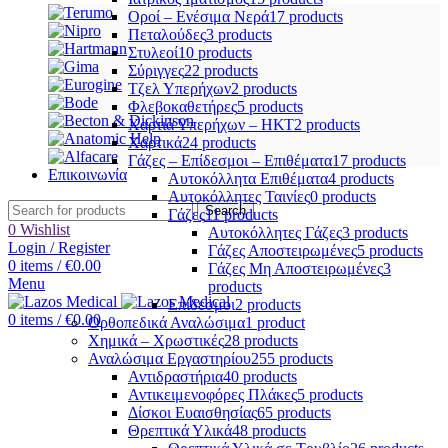
Οροί – Ενέσιμα Νερά
17 products
Πεταλούδες
3 products
Στυλεοί
10 products
Σύριγγες
22 products
Τζελ Υπερήχων
2 products
Φλεβοκαθετήρες
5 products
Χαρτιά Υπερήχων – ΗΚΤ
2 products
Χαρτικά
24 products
Γάζες – Επίδεσμοι – Επιθέματα
17 products
Επικοινωνία
Αυτοκόλλητα Επιθέματα
4 products
Αυτοκόλλητες Ταινίες
0 products
Search
Γάζες
11 products
0
Wishlist
Αυτοκόλλητες Γάζες
3 products
Login / Register
Γάζες Αποστειρωμένες
5 products
0
items
/
€
0.00
Γάζες Μη Αποστειρωμένες
3
Menu
products
Επίδεσμοι
2 products
0
items
/
€
0.00
Ορθοπεδικά Αναλώσιμα
1 product
Χημικά – Χρωστικές
28 products
Αναλώσιμα Εργαστηρίου
255 products
Αντιδραστήρια
40 products
Αντικειμενοφόρες Πλάκες
5 products
Δίσκοι Ευαισθησίας
65 products
Θρεπτικά Υλικά
48 products