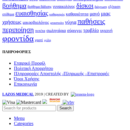
βοήθημα
δίσκοι
γυναικολόγος
εξέταση
βοήθημα βάδισης
διάγνωση
ευαισθησίας
μιας
μανό
καθαριότητα
επίθεμα
καθαρισμός
παθήσεις
χρήσεως
νύχια
μικροβιολόγος
μπαστούνι
περιποίηση
τρυβλίο
σωληνάρια
σύριγγες
υγιεινή
πιπέτα
φροντίδα
χαρτί
χείλη
ΠΛΗΡΟΦΟΡΙΕΣ
Εταιρικό Προφίλ
Πολιτική Απορρήτου
Πληροφορίες Αποστολής -Πληρωμής –Επιστροφές
Όροι Χρήσης
Επικοινωνία
LAZOS MEDICAL
2019 | CREATED BY
Search
Menu
Categories