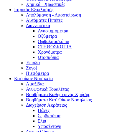
Χημικά - Χρωστικές
Ιατρικός Εξοπλισμός
Απολύμανση - Αποστείρωση
Αυτόματες Πιπέτες
Διαγνωστικά
Αναστημόμετρα
Οξύμετρα
Οφθαλμοσκόπια
ΣΤΗΘΟΣΚΟΠΙΑ
Χρονόμετρα
Ωτοσκόπια
Έπιπλα
Ζυγοί
Πιεσόμετρα
Κατ'οίκον Νοσηλεία
Αμαξίδια
Ανυψωτικά Τουαλέτας
Βοηθήματα Καθημερινής Χρήσης
Βοηθήματα Κατ' Οίκον Νοσηλείας
Διαχείριση Ακράτειας
Πάνες
Σερβιετάκια
Σλιπ
Υποσέντονα
Δοχεία Ούρων