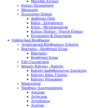
Μολύβια Χειλιών
Κρέμες Περιποίησης
Μανικιούρ
Περιποίηση Ποδιού
Διαβητικό Πόδι
Κάλοι - Σκληρύνσεις
Κότσι - Μεταταρσαλγία
Κρέμες Ποδιών - Υγιεινή Ποδιών
Περιποιήση & Προστασία
Ορθοπεδικά Βοηθήματα
Ανταλλακτικά Βοηθημάτων Στήριξης
Βακτηρίες - Βοηθητικά Χέρια
Βακτηρίες
Βοηθητικά Χέρια
Είδη Γυμναστικής
Ιατρικές Κάλτσες - Καλσόν
Καλσόν Διαβαθμισμένης Συμπίεσης
Κάλτσες Κάτω Γόνατος
Κάλτσες Ριζομηρίου
Μπαστούνια
Νάρθηκες Ακινητοποίησης
Αγκώνας
Αντίχειρας
Αστράγαλος
Αυχένας