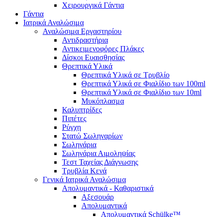
Χειρουργικά Γάντια
Γάντια
Ιατρικά Αναλώσιμα
Αναλώσιμα Εργαστηρίου
Αντιδραστήρια
Αντικειμενοφόρες Πλάκες
Δίσκοι Ευαισθησίας
Θρεπτικά Υλικά
Θρεπτικά Υλικά σε Τρυβλίο
Θρεπτικά Υλικά σε Φιαλίδιο των 100ml
Θρεπτικά Υλικά σε Φιαλίδιο των 10ml
Μυκόπλασμα
Καλυπτρίδες
Πιπέτες
Ρύγχη
Στατώ Σωληναρίων
Σωληνάρια
Σωληνάρια Αιμοληψίας
Τεστ Ταχείας Διάγνωσης
Τρυβλία Κενά
Γενικά Ιατρικά Αναλώσιμα
Απολυμαντικά - Καθαριστικά
Αξεσουάρ
Απολυμαντικά
Απολυμαντικά Schülke™