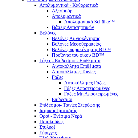
Απολυμαντικά - Καθαριστικά
Αξεσουάρ
Απολυμαντικά
Απολυμαντικά Schülke™
Βάσεις Αντισηπτικών
Βελόνες
Βελόνες Αμνιοκέντησης
Βελόνες Μεσοθεραπείας
Βελόνες παρακέντησης BD™
Προϊόντα του οίκου BD™
Γάζες - Επίδεσμοι - Επιθέματα
Αυτοκόλλητα Επιθέματα
Αυτοκόλλητες Ταινίες
Γάζες
Αυτοκόλλητες Γάζες
Γάζες Αποστειρωμένες
Γάζες Μη Αποστειρωμένες
Επίδεσμοι
Επίδεσμοι- Ταινίες Στερέωσης
Ιατρικός Ιματισμός
Οροί - Ενέσιμα Νερά
Πεταλούδες
Στυλεοί
Σύριγγες