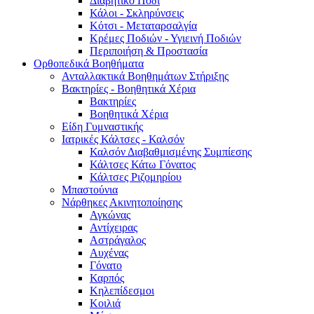
Διαβητικό Πόδι
Κάλοι - Σκληρύνσεις
Κότσι - Μεταταρσαλγία
Κρέμες Ποδιών - Υγιεινή Ποδιών
Περιποιήση & Προστασία
Ορθοπεδικά Βοηθήματα
Ανταλλακτικά Βοηθημάτων Στήριξης
Βακτηρίες - Βοηθητικά Χέρια
Βακτηρίες
Βοηθητικά Χέρια
Είδη Γυμναστικής
Ιατρικές Κάλτσες - Καλσόν
Καλσόν Διαβαθμισμένης Συμπίεσης
Κάλτσες Κάτω Γόνατος
Κάλτσες Ριζομηρίου
Μπαστούνια
Νάρθηκες Ακινητοποίησης
Αγκώνας
Αντίχειρας
Αστράγαλος
Αυχένας
Γόνατο
Καρπός
Κηλεπίδεσμοι
Κοιλιά