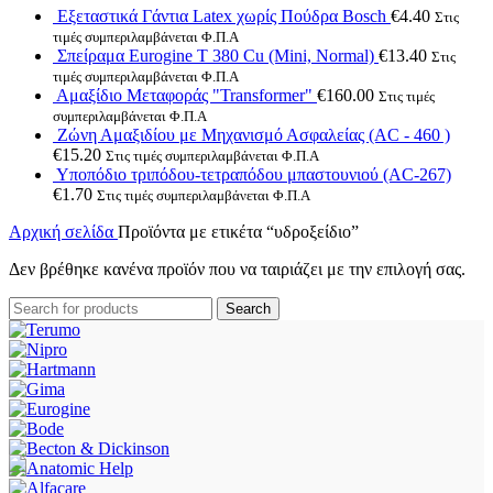
Εξεταστικά Γάντια Latex χωρίς Πούδρα Bosch
€
4.40
Στις
τιμές συμπεριλαμβάνεται Φ.Π.Α
Σπείραμα Eurogine Τ 380 Cu (Mini, Normal)
€
13.40
Στις
τιμές συμπεριλαμβάνεται Φ.Π.Α
Αμαξίδιο Μεταφοράς "Transformer"
€
160.00
Στις τιμές
συμπεριλαμβάνεται Φ.Π.Α
Ζώνη Αμαξιδίου με Μηχανισμό Ασφαλείας (AC - 460 )
€
15.20
Στις τιμές συμπεριλαμβάνεται Φ.Π.Α
Υποπόδιο τριπόδου-τετραπόδου μπαστουνιού (AC-267)
€
1.70
Στις τιμές συμπεριλαμβάνεται Φ.Π.Α
Αρχική σελίδα
Προϊόντα με ετικέτα “υδροξείδιο”
Δεν βρέθηκε κανένα προϊόν που να ταιριάζει με την επιλογή σας.
Search