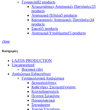
Γυναικεία
92 products
Χειμωνιάτικες Ανατομικές Παντόφλες
33
products
Ανατομικά Πέδιλα
5 products
Καλοκαιρινές Ανατομικές Παντόφλες
34
products
Σαμπό
5 products
Ανατομικά Υποδήματα
15 products
close
Κατηγορίες
LAZOS PRODUCTION
Uncategorized
Βρεφικά είδη
Αναλώσιμα Ειδικοτήτων
Γυναικολογικά Αναλώσιμα
Δειγματολήπτες
Καθετήρες Σπερματέγχυσης
Κολποδιαστολείς
Πεσσοί Σιλικόνης
Προφυλακτικά
Σπειράματα
Χαρτιά Υπερήχου