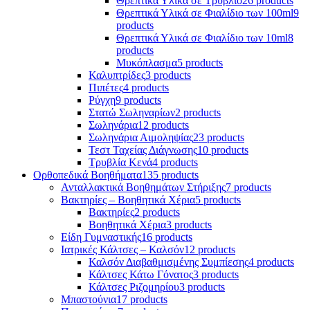
Θρεπτικά Υλικά σε Τρυβλίο
26 products
Θρεπτικά Υλικά σε Φιαλίδιο των 100ml
9
products
Θρεπτικά Υλικά σε Φιαλίδιο των 10ml
8
products
Μυκόπλασμα
5 products
Καλυπτρίδες
3 products
Πιπέτες
4 products
Ρύγχη
9 products
Στατώ Σωληναρίων
2 products
Σωληνάρια
12 products
Σωληνάρια Αιμοληψίας
23 products
Τεστ Ταχείας Διάγνωσης
10 products
Τρυβλία Κενά
4 products
Ορθοπεδικά Βοηθήματα
135 products
Ανταλλακτικά Βοηθημάτων Στήριξης
7 products
Βακτηρίες – Βοηθητικά Χέρια
5 products
Βακτηρίες
2 products
Βοηθητικά Χέρια
3 products
Είδη Γυμναστικής
16 products
Ιατρικές Κάλτσες – Καλσόν
12 products
Καλσόν Διαβαθμισμένης Συμπίεσης
4 products
Κάλτσες Κάτω Γόνατος
3 products
Κάλτσες Ριζομηρίου
3 products
Μπαστούνια
17 products