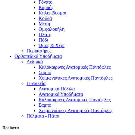
Γόνατο
Καρπός
Κηλεπίδεσμοι
Κοιλιά
Μέση
Ομφαλοκήλη
Πλάτη
Πόδι
Ώμος & Χέρι
Περιπατήρες
Ορθοπεδικά Υποδήματα
Ανδρικά
Καλοκαιρινές Ανατομικές Παντόφλες
Σαμπό
Χειμωνιάτικες Ανατομικές Παντόφλες
Γυναικεία
Ανατομικά Πέδιλα
Ανατομικά Υποδήματα
Καλοκαιρινές Ανατομικές Παντόφλες
Σαμπό
Χειμωνιάτικες Ανατομικές Παντόφλες
Πέλματα - Πάτοι
Προϊόντα