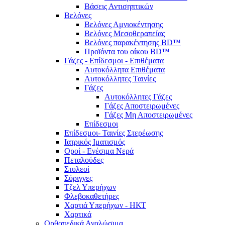
Βάσεις Αντισηπτικών
Βελόνες
Βελόνες Αμνιοκέντησης
Βελόνες Μεσοθεραπείας
Βελόνες παρακέντησης BD™
Προϊόντα του οίκου BD™
Γάζες - Επίδεσμοι - Επιθέματα
Αυτοκόλλητα Επιθέματα
Αυτοκόλλητες Ταινίες
Γάζες
Αυτοκόλλητες Γάζες
Γάζες Αποστειρωμένες
Γάζες Μη Αποστειρωμένες
Επίδεσμοι
Επίδεσμοι- Ταινίες Στερέωσης
Ιατρικός Ιματισμός
Οροί - Ενέσιμα Νερά
Πεταλούδες
Στυλεοί
Σύριγγες
Τζελ Υπερήχων
Φλεβοκαθετήρες
Χαρτιά Υπερήχων - ΗΚΤ
Χαρτικά
Ορθοπεδικά Αναλώσιμα