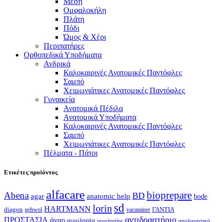
Μέση
Ομφαλοκήλη
Πλάτη
Πόδι
Ώμος & Χέρι
Περιπατήρες
Ορθοπεδικά Υποδήματα
Ανδρικά
Καλοκαιρινές Ανατομικές Παντόφλες
Σαμπό
Χειμωνιάτικες Ανατομικές Παντόφλες
Γυναικεία
Ανατομικά Πέδιλα
Ανατομικά Υποδήματα
Καλοκαιρινές Ανατομικές Παντόφλες
Σαμπό
Χειμωνιάτικες Ανατομικές Παντόφλες
Πέλματα - Πάτοι
Ετικέτες προϊόντος
alfacare
bioprepare
Abena
BD
agar
anatomic help
bode
sd
lorin
HARTMANN
diagon
ΓΑΝΤΙΑ
gehwol
vacutainer
αντιδραστήριο
ΠΡΟΣΤΑΣΙΑ
άγαρ
αιμοληψία
απολυμαντικό
αιμοληψίας