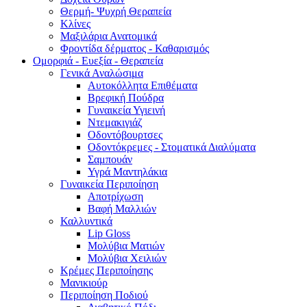
Θερμή- Ψυχρή Θεραπεία
Κλίνες
Μαξιλάρια Ανατομικά
Φροντίδα δέρματος - Καθαρισμός
Ομορφιά - Ευεξία - Θεραπεία
Γενικά Αναλώσιμα
Αυτοκόλλητα Επιθέματα
Βρεφική Πούδρα
Γυναικεία Υγιεινή
Ντεμακιγιάζ
Οδοντόβουρτσες
Οδοντόκρεμες - Στοματικά Διαλύματα
Σαμπουάν
Υγρά Μαντηλάκια
Γυναικεία Περιποίηση
Αποτρίχωση
Βαφή Μαλλιών
Καλλυντικά
Lip Gloss
Μολύβια Ματιών
Μολύβια Χειλιών
Κρέμες Περιποίησης
Μανικιούρ
Περιποίηση Ποδιού