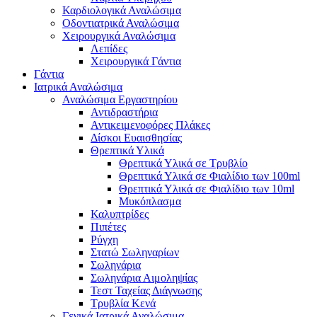
Καρδιολογικά Αναλώσιμα
Οδοντιατρικά Αναλώσιμα
Χειρουργικά Αναλώσιμα
Λεπίδες
Χειρουργικά Γάντια
Γάντια
Ιατρικά Αναλώσιμα
Αναλώσιμα Εργαστηρίου
Αντιδραστήρια
Αντικειμενοφόρες Πλάκες
Δίσκοι Ευαισθησίας
Θρεπτικά Υλικά
Θρεπτικά Υλικά σε Τρυβλίο
Θρεπτικά Υλικά σε Φιαλίδιο των 100ml
Θρεπτικά Υλικά σε Φιαλίδιο των 10ml
Μυκόπλασμα
Καλυπτρίδες
Πιπέτες
Ρύγχη
Στατώ Σωληναρίων
Σωληνάρια
Σωληνάρια Αιμοληψίας
Τεστ Ταχείας Διάγνωσης
Τρυβλία Κενά
Γενικά Ιατρικά Αναλώσιμα