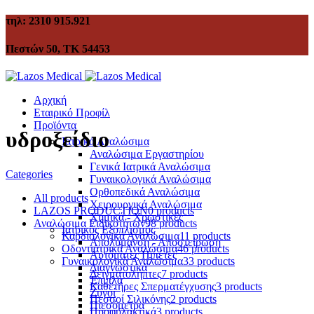
τηλ: 2310 915.921
Πεστών 50, ΤΚ 54453
Αρχική
Εταιρικό Προφίλ
Προϊόντα
υδροξείδιο
Ιατρικά Αναλώσιμα
Αναλώσιμα Εργαστηρίου
Γενικά Ιατρικά Αναλώσιμα
Categories
Γυναικολογικά Αναλώσιμα
Ορθοπεδικά Αναλώσιμα
All
products
Χειρουργικά Αναλώσιμα
LAZOS PRODUCTION
0 products
Χημικά - Χρωστικές
Αναλώσιμα Ειδικοτήτων
98 products
Ιατρικός Εξοπλισμός
Καρδιολογικά Αναλώσιμα
11 products
Απολύμανση - Αποστείρωση
Οδοντιατρικά Αναλώσιμα
46 products
Αυτόματες Πιπέτες
Γυναικολογικά Αναλώσιμα
33 products
Διαγνωστικά
Δειγματολήπτες
7 products
Έπιπλα
Καθετήρες Σπερματέγχυσης
3 products
Ζυγοί
Πεσσοί Σιλικόνης
2 products
Πιεσόμετρα
Προφυλακτικά
3 products