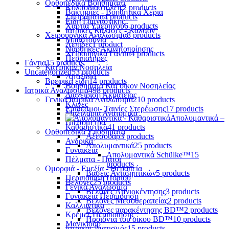
Ορθοπεδικά Βοηθήματα
Κολποδιαστολείς
2 products
Βακτηρίες - Βοηθητικά Χέρια
Σπειράματα
4 products
Είδη Γυμναστικής
Χαρτιά Υπερήχου
6 products
Ιατρικές Κάλτσες - Καλσόν
Χειρουργικά Αναλώσιμα
8 products
Μπαστούνια
Λεπίδες
1 product
Νάρθηκες Ακινητοποίησης
Χειρουργικά Γάντια
4 products
Περιπατήρες
Γάντια
15 products
Κατ'οίκον Νοσηλεία
Uncategorized
53 products
Αμαξίδια
Βρεφικά είδη
14 products
Βοηθήματα Κατ'οίκον Νοσηλείας
Ιατρικά Αναλώσιμα
498 products
Διαχείριση Ακράτειας
Γενικά Ιατρικά Αναλώσιμα
210 products
Κλίνες
Επίδεσμοι- Ταινίες Στερέωσης
17 products
Μαξιλάρια Ανατομικά
Απολυμαντικά –
Πιεσόμετρα
Καθαριστικά
41 products
Ορθοπεδικά Υποδήματα
Αξεσουάρ
3 products
Ανδρικά
Απολυμαντικά
25 products
Γυναικεία
Απολυμαντικά Schülke™
15
Πέλματα - Πάτοι
products
Ομορφιά - Ευεξία - Θεραπεία
Βάσεις Αντισηπτικών
5 products
Περιποίηση Ποδιού
Βελόνες
25 products
Γενικά Αναλώσιμα
Βελόνες Αμνιοκέντησης
3 products
Γυναικεία Περιποίηση
Βελόνες Μεσοθεραπείας
2 products
Καλλυντικά
Βελόνες παρακέντησης BD™
2 products
Κρέμες Περιποίησης
Προϊόντα του οίκου BD™
10 products
Μανικιούρ
Ιατρικός Ιματισμός
15 products