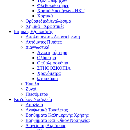
Τζελ Υπερήχων
Φλεβοκαθετήρες
Χαρτιά Υπερήχων - ΗΚΤ
Χαρτικά
Ορθοπεδικά Αναλώσιμα
Χημικά - Χρωστικές
Ιατρικός Εξοπλισμός
Απολύμανση - Αποστείρωση
Αυτόματες Πιπέτες
Διαγνωστικά
Αναστημόμετρα
Οξύμετρα
Οφθαλμοσκόπια
ΣΤΗΘΟΣΚΟΠΙΑ
Χρονόμετρα
Ωτοσκόπια
Έπιπλα
Ζυγοί
Πιεσόμετρα
Κατ'οίκον Νοσηλεία
Αμαξίδια
Ανυψωτικά Τουαλέτας
Βοηθήματα Καθημερινής Χρήσης
Βοηθήματα Κατ' Οίκον Νοσηλείας
Διαχείριση Ακράτειας