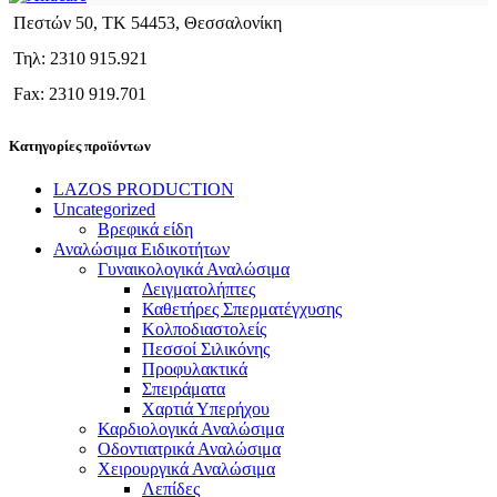
Πεστών 50, ΤΚ 54453, Θεσσαλονίκη
Τηλ: 2310 915.921
Fax: 2310 919.701
Κατηγορίες προϊόντων
LAZOS PRODUCTION
Uncategorized
Βρεφικά είδη
Αναλώσιμα Ειδικοτήτων
Γυναικολογικά Αναλώσιμα
Δειγματολήπτες
Καθετήρες Σπερματέγχυσης
Κολποδιαστολείς
Πεσσοί Σιλικόνης
Προφυλακτικά
Σπειράματα
Χαρτιά Υπερήχου
Καρδιολογικά Αναλώσιμα
Οδοντιατρικά Αναλώσιμα
Χειρουργικά Αναλώσιμα
Λεπίδες