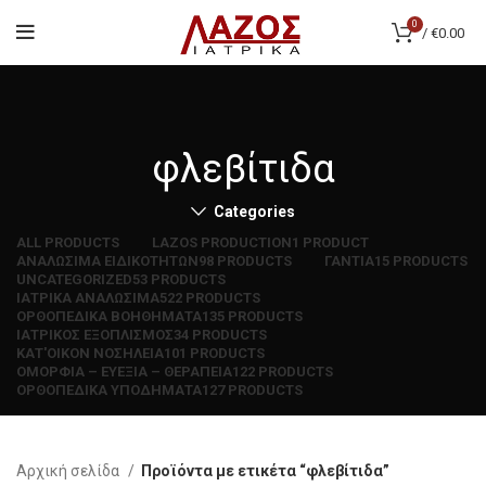
0
/
€
0.00
φλεβίτιδα
Categories
ALL
PRODUCTS
LAZOS PRODUCTION
1 PRODUCT
ΑΝΑΛΩΣΙΜΑ ΕΙΔΙΚΟΤΗΤΩΝ
98 PRODUCTS
ΓΑΝΤΙΑ
15 PRODUCTS
UNCATEGORIZED
53 PRODUCTS
ΙΑΤΡΙΚΑ ΑΝΑΛΩΣΙΜΑ
522 PRODUCTS
ΟΡΘΟΠΕΔΙΚΑ ΒΟΗΘΗΜΑΤΑ
135 PRODUCTS
ΙΑΤΡΙΚΟΣ ΕΞΟΠΛΙΣΜΟΣ
34 PRODUCTS
ΚΑΤ'ΟΙΚΟΝ ΝΟΣΗΛΕΙΑ
101 PRODUCTS
ΟΜΟΡΦΙΑ – ΕΥΕΞΙΑ – ΘΕΡΑΠΕΙΑ
122 PRODUCTS
ΟΡΘΟΠΕΔΙΚΑ ΥΠΟΔΗΜΑΤΑ
127 PRODUCTS
Αρχική σελίδα
Προϊόντα με ετικέτα “φλεβίτιδα”