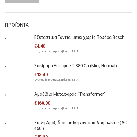
Ελάχιστη
Μέγιστη
τιμή
τιμή
ΠΡΟΪΟΝΤΑ
Εξεταστικά Γάντια Latex χωρίς Πούδρα Bosch
€
4.40
Στις τιμές συμπεριλαμβάνεται Φ.Π.Α
Σπείραμα Eurogine Τ 380 Cu (Mini, Normal)
€
13.40
Στις τιμές συμπεριλαμβάνεται Φ.Π.Α
Αμαξίδιο Μεταφοράς "Transformer"
€
160.00
Στις τιμές συμπεριλαμβάνεται Φ.Π.Α
Ζώνη Αμαξιδίου με Μηχανισμό Ασφαλείας (AC -
460 )