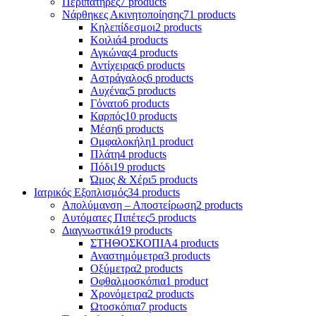
Περιπατήρες
7 products
Νάρθηκες Ακινητοποίησης
71 products
Κηλεπίδεσμοι
2 products
Κοιλιά
4 products
Αγκώνας
4 products
Αντίχειρας
6 products
Αστράγαλος
6 products
Αυχένας
5 products
Γόνατο
6 products
Καρπός
10 products
Μέση
6 products
Ομφαλοκήλη
1 product
Πλάτη
4 products
Πόδι
19 products
Ώμος & Χέρι
5 products
Ιατρικός Εξοπλισμός
34 products
Απολύμανση – Αποστείρωση
2 products
Αυτόματες Πιπέτες
5 products
Διαγνωστικά
19 products
ΣΤΗΘΟΣΚΟΠΙΑ
4 products
Αναστημόμετρα
3 products
Οξύμετρα
2 products
Οφθαλμοσκόπια
1 product
Χρονόμετρα
2 products
Ωτοσκόπια
7 products