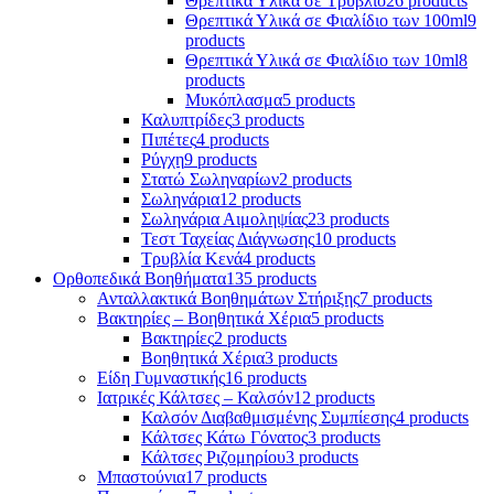
Θρεπτικά Υλικά σε Τρυβλίο
26 products
Θρεπτικά Υλικά σε Φιαλίδιο των 100ml
9
products
Θρεπτικά Υλικά σε Φιαλίδιο των 10ml
8
products
Μυκόπλασμα
5 products
Καλυπτρίδες
3 products
Πιπέτες
4 products
Ρύγχη
9 products
Στατώ Σωληναρίων
2 products
Σωληνάρια
12 products
Σωληνάρια Αιμοληψίας
23 products
Τεστ Ταχείας Διάγνωσης
10 products
Τρυβλία Κενά
4 products
Ορθοπεδικά Βοηθήματα
135 products
Ανταλλακτικά Βοηθημάτων Στήριξης
7 products
Βακτηρίες – Βοηθητικά Χέρια
5 products
Βακτηρίες
2 products
Βοηθητικά Χέρια
3 products
Είδη Γυμναστικής
16 products
Ιατρικές Κάλτσες – Καλσόν
12 products
Καλσόν Διαβαθμισμένης Συμπίεσης
4 products
Κάλτσες Κάτω Γόνατος
3 products
Κάλτσες Ριζομηρίου
3 products
Μπαστούνια
17 products