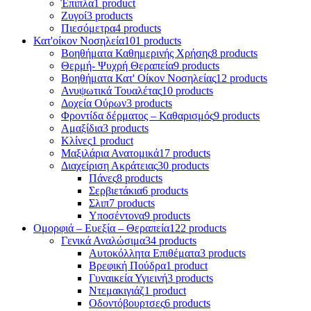
Έπιπλα
1 product
Ζυγοί
3 products
Πιεσόμετρα
4 products
Κατ'οίκον Νοσηλεία
101 products
Βοηθήματα Καθημερινής Χρήσης
8 products
Θερμή- Ψυχρή Θεραπεία
9 products
Βοηθήματα Κατ' Οίκον Νοσηλείας
12 products
Ανυψωτικά Τουαλέτας
10 products
Δοχεία Ούρων
3 products
Φροντίδα δέρματος – Καθαρισμός
9 products
Αμαξίδια
3 products
Κλίνες
1 product
Μαξιλάρια Ανατομικά
17 products
Διαχείριση Ακράτειας
30 products
Πάνες
8 products
Σερβιετάκια
6 products
Σλιπ
7 products
Υποσέντονα
9 products
Ομορφιά – Ευεξία – Θεραπεία
122 products
Γενικά Αναλώσιμα
34 products
Αυτοκόλλητα Επιθέματα
3 products
Βρεφική Πούδρα
1 product
Γυναικεία Υγιεινή
3 products
Ντεμακιγιάζ
1 product
Οδοντόβουρτσες
6 products