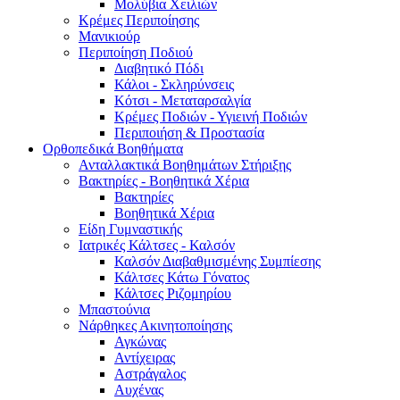
Μολύβια Χειλιών
Κρέμες Περιποίησης
Μανικιούρ
Περιποίηση Ποδιού
Διαβητικό Πόδι
Κάλοι - Σκληρύνσεις
Κότσι - Μεταταρσαλγία
Κρέμες Ποδιών - Υγιεινή Ποδιών
Περιποιήση & Προστασία
Ορθοπεδικά Βοηθήματα
Ανταλλακτικά Βοηθημάτων Στήριξης
Βακτηρίες - Βοηθητικά Χέρια
Βακτηρίες
Βοηθητικά Χέρια
Είδη Γυμναστικής
Ιατρικές Κάλτσες - Καλσόν
Καλσόν Διαβαθμισμένης Συμπίεσης
Κάλτσες Κάτω Γόνατος
Κάλτσες Ριζομηρίου
Μπαστούνια
Νάρθηκες Ακινητοποίησης
Αγκώνας
Αντίχειρας
Αστράγαλος
Αυχένας