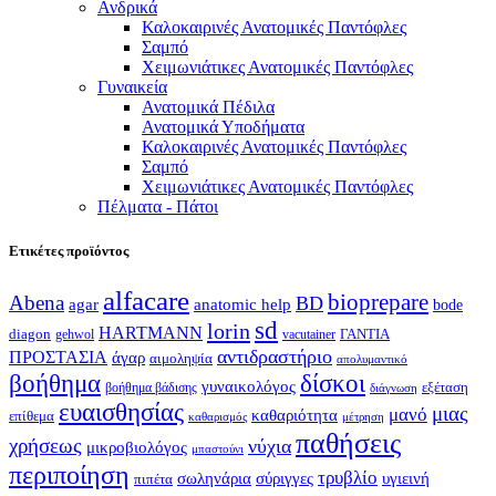
Ανδρικά
Καλοκαιρινές Ανατομικές Παντόφλες
Σαμπό
Χειμωνιάτικες Ανατομικές Παντόφλες
Γυναικεία
Ανατομικά Πέδιλα
Ανατομικά Υποδήματα
Καλοκαιρινές Ανατομικές Παντόφλες
Σαμπό
Χειμωνιάτικες Ανατομικές Παντόφλες
Πέλματα - Πάτοι
Ετικέτες προϊόντος
alfacare
bioprepare
Abena
BD
agar
anatomic help
bode
sd
lorin
HARTMANN
diagon
ΓΑΝΤΙΑ
gehwol
vacutainer
αντιδραστήριο
ΠΡΟΣΤΑΣΙΑ
άγαρ
αιμοληψία
απολυμαντικό
βοήθημα
δίσκοι
γυναικολόγος
εξέταση
βοήθημα βάδισης
διάγνωση
ευαισθησίας
μιας
μανό
καθαριότητα
επίθεμα
καθαρισμός
μέτρηση
παθήσεις
χρήσεως
νύχια
μικροβιολόγος
μπαστούνι
περιποίηση
τρυβλίο
σωληνάρια
σύριγγες
υγιεινή
πιπέτα