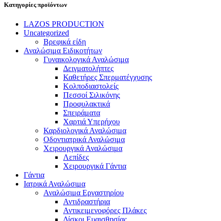
Κατηγορίες προϊόντων
LAZOS PRODUCTION
Uncategorized
Βρεφικά είδη
Αναλώσιμα Ειδικοτήτων
Γυναικολογικά Αναλώσιμα
Δειγματολήπτες
Καθετήρες Σπερματέγχυσης
Κολποδιαστολείς
Πεσσοί Σιλικόνης
Προφυλακτικά
Σπειράματα
Χαρτιά Υπερήχου
Καρδιολογικά Αναλώσιμα
Οδοντιατρικά Αναλώσιμα
Χειρουργικά Αναλώσιμα
Λεπίδες
Χειρουργικά Γάντια
Γάντια
Ιατρικά Αναλώσιμα
Αναλώσιμα Εργαστηρίου
Αντιδραστήρια
Αντικειμενοφόρες Πλάκες
Δίσκοι Ευαισθησίας