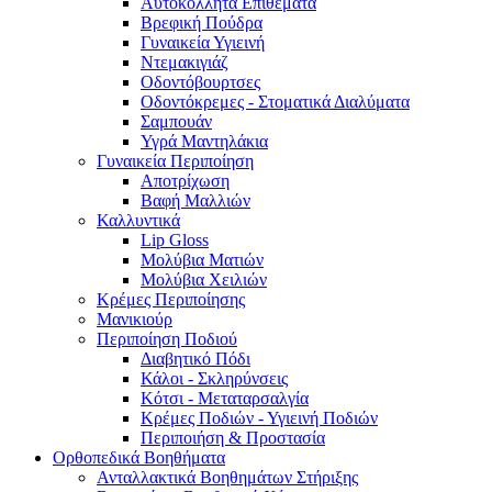
Αυτοκόλλητα Επιθέματα
Βρεφική Πούδρα
Γυναικεία Υγιεινή
Ντεμακιγιάζ
Οδοντόβουρτσες
Οδοντόκρεμες - Στοματικά Διαλύματα
Σαμπουάν
Υγρά Μαντηλάκια
Γυναικεία Περιποίηση
Αποτρίχωση
Βαφή Μαλλιών
Καλλυντικά
Lip Gloss
Μολύβια Ματιών
Μολύβια Χειλιών
Κρέμες Περιποίησης
Μανικιούρ
Περιποίηση Ποδιού
Διαβητικό Πόδι
Κάλοι - Σκληρύνσεις
Κότσι - Μεταταρσαλγία
Κρέμες Ποδιών - Υγιεινή Ποδιών
Περιποιήση & Προστασία
Ορθοπεδικά Βοηθήματα
Ανταλλακτικά Βοηθημάτων Στήριξης