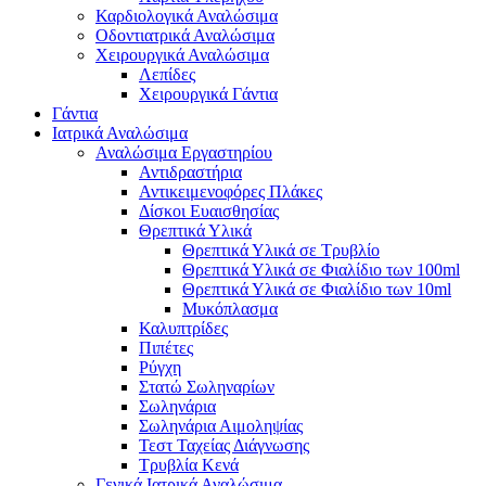
Καρδιολογικά Αναλώσιμα
Οδοντιατρικά Αναλώσιμα
Χειρουργικά Αναλώσιμα
Λεπίδες
Χειρουργικά Γάντια
Γάντια
Ιατρικά Αναλώσιμα
Αναλώσιμα Εργαστηρίου
Αντιδραστήρια
Αντικειμενοφόρες Πλάκες
Δίσκοι Ευαισθησίας
Θρεπτικά Υλικά
Θρεπτικά Υλικά σε Τρυβλίο
Θρεπτικά Υλικά σε Φιαλίδιο των 100ml
Θρεπτικά Υλικά σε Φιαλίδιο των 10ml
Μυκόπλασμα
Καλυπτρίδες
Πιπέτες
Ρύγχη
Στατώ Σωληναρίων
Σωληνάρια
Σωληνάρια Αιμοληψίας
Τεστ Ταχείας Διάγνωσης
Τρυβλία Κενά
Γενικά Ιατρικά Αναλώσιμα