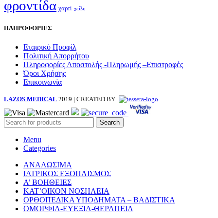
φροντίδα
χαρτί
χείλη
ΠΛΗΡΟΦΟΡΙΕΣ
Εταιρικό Προφίλ
Πολιτική Απορρήτου
Πληροφορίες Αποστολής -Πληρωμής –Επιστροφές
Όροι Χρήσης
Επικοινωνία
LAZOS MEDICAL
2019 | CREATED BY
Search
Menu
Categories
ΑΝΑΛΩΣΙΜΑ
ΙΑΤΡΙΚΟΣ ΕΞΟΠΛΙΣΜΟΣ
Α’ ΒΟΗΘΕΙΕΣ
ΚΑΤ’ΟΙΚΟΝ ΝΟΣΗΛΕΙΑ
ΟΡΘΟΠΕΔΙΚΑ ΥΠΟΔΗΜΑΤΑ – ΒΑΔΙΣΤΙΚΑ
ΟΜΟΡΦΙΑ-ΕΥΕΞΙΑ-ΘΕΡΑΠΕΙΑ