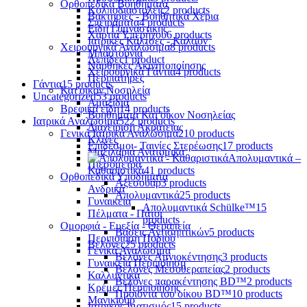
Ορθοπεδικά Βοηθήματα
Κολποδιαστολείς
2 products
Βακτηρίες - Βοηθητικά Χέρια
Σπειράματα
4 products
Είδη Γυμναστικής
Χαρτιά Υπερήχου
6 products
Ιατρικές Κάλτσες - Καλσόν
Χειρουργικά Αναλώσιμα
8 products
Μπαστούνια
Λεπίδες
1 product
Νάρθηκες Ακινητοποίησης
Χειρουργικά Γάντια
4 products
Περιπατήρες
Γάντια
15 products
Κατ'οίκον Νοσηλεία
Uncategorized
53 products
Αμαξίδια
Βρεφικά είδη
14 products
Βοηθήματα Κατ'οίκον Νοσηλείας
Ιατρικά Αναλώσιμα
522 products
Διαχείριση Ακράτειας
Γενικά Ιατρικά Αναλώσιμα
210 products
Κλίνες
Επίδεσμοι- Ταινίες Στερέωσης
17 products
Μαξιλάρια Ανατομικά
Απολυμαντικά –
Πιεσόμετρα
Καθαριστικά
41 products
Ορθοπεδικά Υποδήματα
Αξεσουάρ
3 products
Ανδρικά
Απολυμαντικά
25 products
Γυναικεία
Απολυμαντικά Schülke™
15
Πέλματα - Πάτοι
products
Ομορφιά - Ευεξία - Θεραπεία
Βάσεις Αντισηπτικών
5 products
Περιποίηση Ποδιού
Βελόνες
25 products
Γενικά Αναλώσιμα
Βελόνες Αμνιοκέντησης
3 products
Γυναικεία Περιποίηση
Βελόνες Μεσοθεραπείας
2 products
Καλλυντικά
Βελόνες παρακέντησης BD™
2 products
Κρέμες Περιποίησης
Προϊόντα του οίκου BD™
10 products
Μανικιούρ
Ιατρικός Ιματισμός
15 products