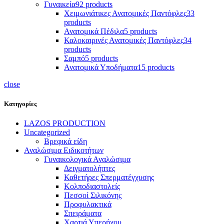
Γυναικεία
92 products
Χειμωνιάτικες Ανατομικές Παντόφλες
33
products
Ανατομικά Πέδιλα
5 products
Καλοκαιρινές Ανατομικές Παντόφλες
34
products
Σαμπό
5 products
Ανατομικά Υποδήματα
15 products
close
Κατηγορίες
LAZOS PRODUCTION
Uncategorized
Βρεφικά είδη
Αναλώσιμα Ειδικοτήτων
Γυναικολογικά Αναλώσιμα
Δειγματολήπτες
Καθετήρες Σπερματέγχυσης
Κολποδιαστολείς
Πεσσοί Σιλικόνης
Προφυλακτικά
Σπειράματα
Χαρτιά Υπερήχου