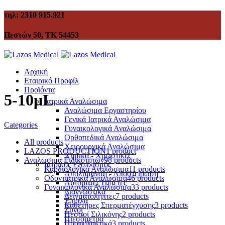
τηλ: 2310 915.921
Πεστών 50, ΤΚ 54453
Αρχική
Εταιρικό Προφίλ
Προϊόντα
5-10μL
Ιατρικά Αναλώσιμα
Αναλώσιμα Εργαστηρίου
Γενικά Ιατρικά Αναλώσιμα
Categories
Γυναικολογικά Αναλώσιμα
Ορθοπεδικά Αναλώσιμα
All
products
Χειρουργικά Αναλώσιμα
LAZOS PRODUCTION
1 product
Χημικά - Χρωστικές
Αναλώσιμα Ειδικοτήτων
98 products
Ιατρικός Εξοπλισμός
Καρδιολογικά Αναλώσιμα
11 products
Απολύμανση - Αποστείρωση
Οδοντιατρικά Αναλώσιμα
46 products
Αυτόματες Πιπέτες
Γυναικολογικά Αναλώσιμα
33 products
Διαγνωστικά
Δειγματολήπτες
7 products
Έπιπλα
Καθετήρες Σπερματέγχυσης
3 products
Ζυγοί
Πεσσοί Σιλικόνης
2 products
Πιεσόμετρα
Προφυλακτικά
3 products