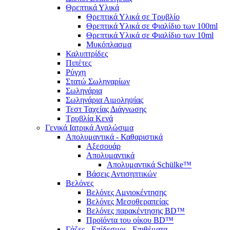
Θρεπτικά Υλικά
Θρεπτικά Υλικά σε Τρυβλίο
Θρεπτικά Υλικά σε Φιαλίδιο των 100ml
Θρεπτικά Υλικά σε Φιαλίδιο των 10ml
Μυκόπλασμα
Καλυπτρίδες
Πιπέτες
Ρύγχη
Στατώ Σωληναρίων
Σωληνάρια
Σωληνάρια Αιμοληψίας
Τεστ Ταχείας Διάγνωσης
Τρυβλία Κενά
Γενικά Ιατρικά Αναλώσιμα
Απολυμαντικά - Καθαριστικά
Αξεσουάρ
Απολυμαντικά
Απολυμαντικά Schülke™
Βάσεις Αντισηπτικών
Βελόνες
Βελόνες Αμνιοκέντησης
Βελόνες Μεσοθεραπείας
Βελόνες παρακέντησης BD™
Προϊόντα του οίκου BD™
Γάζες - Επίδεσμοι - Επιθέματα