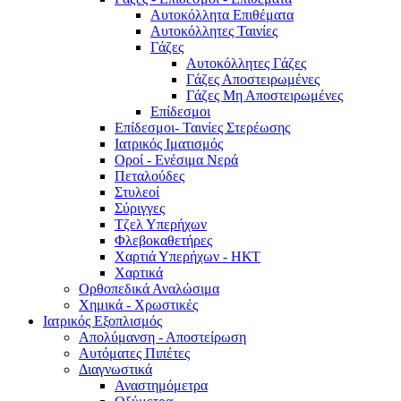
Αυτοκόλλητα Επιθέματα
Αυτοκόλλητες Ταινίες
Γάζες
Αυτοκόλλητες Γάζες
Γάζες Αποστειρωμένες
Γάζες Μη Αποστειρωμένες
Επίδεσμοι
Επίδεσμοι- Ταινίες Στερέωσης
Ιατρικός Ιματισμός
Οροί - Ενέσιμα Νερά
Πεταλούδες
Στυλεοί
Σύριγγες
Τζελ Υπερήχων
Φλεβοκαθετήρες
Χαρτιά Υπερήχων - ΗΚΤ
Χαρτικά
Ορθοπεδικά Αναλώσιμα
Χημικά - Χρωστικές
Ιατρικός Εξοπλισμός
Απολύμανση - Αποστείρωση
Αυτόματες Πιπέτες
Διαγνωστικά
Αναστημόμετρα