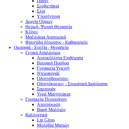
Πάνες
Σερβιετάκια
Σλιπ
Υποσέντονα
Δοχεία Ούρων
Θερμή- Ψυχρή Θεραπεία
Κλίνες
Μαξιλάρια Ανατομικά
Φροντίδα δέρματος - Καθαρισμός
Ομορφιά - Ευεξία - Θεραπεία
Γενικά Αναλώσιμα
Αυτοκόλλητα Επιθέματα
Βρεφική Πούδρα
Γυναικεία Υγιεινή
Ντεμακιγιάζ
Οδοντόβουρτσες
Οδοντόκρεμες - Στοματικά Διαλύματα
Σαμπουάν
Υγρά Μαντηλάκια
Γυναικεία Περιποίηση
Αποτρίχωση
Βαφή Μαλλιών
Καλλυντικά
Lip Gloss
Μολύβια Ματιών