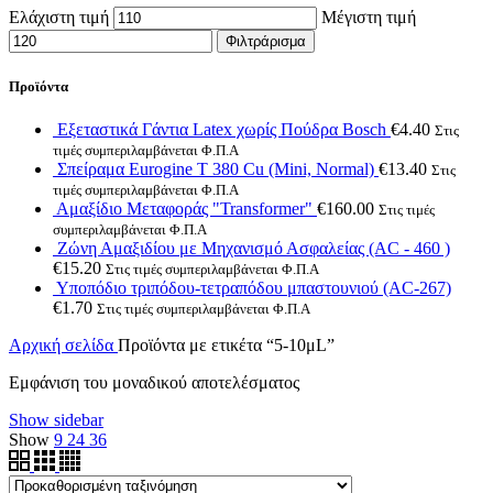
Ελάχιστη τιμή
Μέγιστη τιμή
Φιλτράρισμα
Προϊόντα
Εξεταστικά Γάντια Latex χωρίς Πούδρα Bosch
€
4.40
Στις
τιμές συμπεριλαμβάνεται Φ.Π.Α
Σπείραμα Eurogine Τ 380 Cu (Mini, Normal)
€
13.40
Στις
τιμές συμπεριλαμβάνεται Φ.Π.Α
Αμαξίδιο Μεταφοράς "Transformer"
€
160.00
Στις τιμές
συμπεριλαμβάνεται Φ.Π.Α
Ζώνη Αμαξιδίου με Μηχανισμό Ασφαλείας (AC - 460 )
€
15.20
Στις τιμές συμπεριλαμβάνεται Φ.Π.Α
Υποπόδιο τριπόδου-τετραπόδου μπαστουνιού (AC-267)
€
1.70
Στις τιμές συμπεριλαμβάνεται Φ.Π.Α
Αρχική σελίδα
Προϊόντα με ετικέτα “5-10μL”
Εμφάνιση του μοναδικού αποτελέσματος
Show sidebar
Show
9
24
36