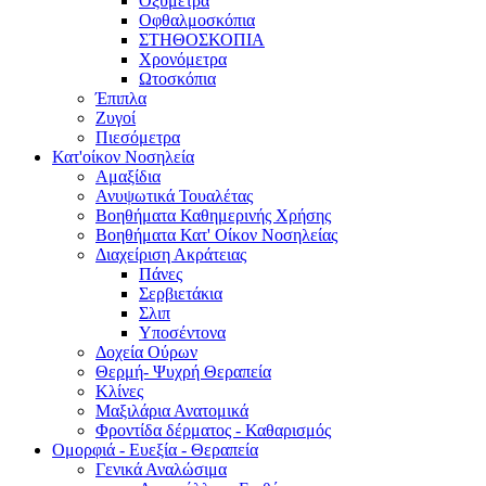
Οξύμετρα
Οφθαλμοσκόπια
ΣΤΗΘΟΣΚΟΠΙΑ
Χρονόμετρα
Ωτοσκόπια
Έπιπλα
Ζυγοί
Πιεσόμετρα
Κατ'οίκον Νοσηλεία
Αμαξίδια
Ανυψωτικά Τουαλέτας
Βοηθήματα Καθημερινής Χρήσης
Βοηθήματα Κατ' Οίκον Νοσηλείας
Διαχείριση Ακράτειας
Πάνες
Σερβιετάκια
Σλιπ
Υποσέντονα
Δοχεία Ούρων
Θερμή- Ψυχρή Θεραπεία
Κλίνες
Μαξιλάρια Ανατομικά
Φροντίδα δέρματος - Καθαρισμός
Ομορφιά - Ευεξία - Θεραπεία
Γενικά Αναλώσιμα