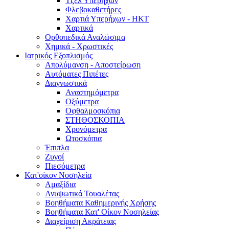
Τζελ Υπερήχων
Φλεβοκαθετήρες
Χαρτιά Υπερήχων - ΗΚΤ
Χαρτικά
Ορθοπεδικά Αναλώσιμα
Χημικά - Χρωστικές
Ιατρικός Εξοπλισμός
Απολύμανση - Αποστείρωση
Αυτόματες Πιπέτες
Διαγνωστικά
Αναστημόμετρα
Οξύμετρα
Οφθαλμοσκόπια
ΣΤΗΘΟΣΚΟΠΙΑ
Χρονόμετρα
Ωτοσκόπια
Έπιπλα
Ζυγοί
Πιεσόμετρα
Κατ'οίκον Νοσηλεία
Αμαξίδια
Ανυψωτικά Τουαλέτας
Βοηθήματα Καθημερινής Χρήσης
Βοηθήματα Κατ' Οίκον Νοσηλείας
Διαχείριση Ακράτειας