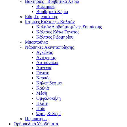
Βακτηρίες - Βοηθητικά Χέρια
Βακτηρίες
Βοηθητικά Χέρια
Είδη Γυμναστικής
Ιατρικές Κάλτσες - Καλσόν
Καλσόν Διαβαθμισμένης Συμπίεσης
Κάλτσες Κάτω Γόνατος
Κάλτσες Ριζομηρίου
Μπαστούνια
Νάρθηκες Ακινητοποίησης
Αγκώνας
Αντίχειρας
Αστράγαλος
Αυχένας
Γόνατο
Καρπός
Κηλεπίδεσμοι
Κοιλιά
Μέση
Ομφαλοκήλη
Πλάτη
Πόδι
Ώμος & Χέρι
Περιπατήρες
Ορθοπεδικά Υποδήματα