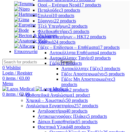
Οροί – Ενέσιμα Νερά
17 products
Πεταλούδες
3 products
Στυλεοί
10 products
Σύριγγες
22 products
Τζελ Υπερήχων
2 products
Φλεβοκαθετήρες
5 products
Χαρτιά Υπερήχων – ΗΚΤ
2 products
Χαρτικά
24 products
Γάζες – Επίδεσμοι – Επιθέματα
17 products
Επικοινωνία
Αυτοκόλλητα Επιθέματα
4 products
Αυτοκόλλητες Ταινίες
0 products
Search
Γάζες
11 products
0
Wishlist
Αυτοκόλλητες Γάζες
3 products
Login / Register
Γάζες Αποστειρωμένες
5 products
0
items
/
€
0.00
Γάζες Μη Αποστειρωμένες
3
Menu
products
Επίδεσμοι
2 products
0
items
/
€
0.00
Ορθοπεδικά Αναλώσιμα
1 product
Χημικά – Χρωστικές
50 products
Αναλώσιμα Εργαστηρίου
257 products
Αντιδραστήρια
40 products
Αντικειμενοφόρες Πλάκες
5 products
Δίσκοι Ευαισθησίας
65 products
Θρεπτικά Υλικά
48 products