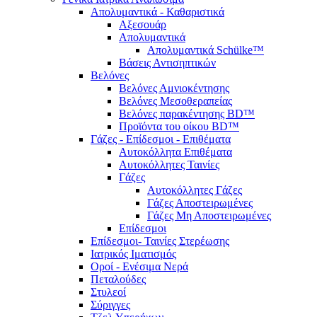
Απολυμαντικά - Καθαριστικά
Αξεσουάρ
Απολυμαντικά
Απολυμαντικά Schülke™
Βάσεις Αντισηπτικών
Βελόνες
Βελόνες Αμνιοκέντησης
Βελόνες Μεσοθεραπείας
Βελόνες παρακέντησης BD™
Προϊόντα του οίκου BD™
Γάζες - Επίδεσμοι - Επιθέματα
Αυτοκόλλητα Επιθέματα
Αυτοκόλλητες Ταινίες
Γάζες
Αυτοκόλλητες Γάζες
Γάζες Αποστειρωμένες
Γάζες Μη Αποστειρωμένες
Επίδεσμοι
Επίδεσμοι- Ταινίες Στερέωσης
Ιατρικός Ιματισμός
Οροί - Ενέσιμα Νερά
Πεταλούδες
Στυλεοί
Σύριγγες