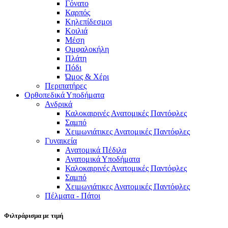
Γόνατο
Καρπός
Κηλεπίδεσμοι
Κοιλιά
Μέση
Ομφαλοκήλη
Πλάτη
Πόδι
Ώμος & Χέρι
Περιπατήρες
Ορθοπεδικά Υποδήματα
Ανδρικά
Καλοκαιρινές Ανατομικές Παντόφλες
Σαμπό
Χειμωνιάτικες Ανατομικές Παντόφλες
Γυναικεία
Ανατομικά Πέδιλα
Ανατομικά Υποδήματα
Καλοκαιρινές Ανατομικές Παντόφλες
Σαμπό
Χειμωνιάτικες Ανατομικές Παντόφλες
Πέλματα - Πάτοι
Φιλτράρισμα με τιμή