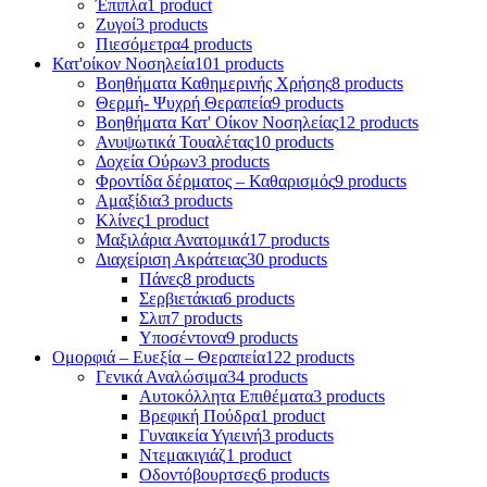
Έπιπλα
1 product
Ζυγοί
3 products
Πιεσόμετρα
4 products
Κατ'οίκον Νοσηλεία
101 products
Βοηθήματα Καθημερινής Χρήσης
8 products
Θερμή- Ψυχρή Θεραπεία
9 products
Βοηθήματα Κατ' Οίκον Νοσηλείας
12 products
Ανυψωτικά Τουαλέτας
10 products
Δοχεία Ούρων
3 products
Φροντίδα δέρματος – Καθαρισμός
9 products
Αμαξίδια
3 products
Κλίνες
1 product
Μαξιλάρια Ανατομικά
17 products
Διαχείριση Ακράτειας
30 products
Πάνες
8 products
Σερβιετάκια
6 products
Σλιπ
7 products
Υποσέντονα
9 products
Ομορφιά – Ευεξία – Θεραπεία
122 products
Γενικά Αναλώσιμα
34 products
Αυτοκόλλητα Επιθέματα
3 products
Βρεφική Πούδρα
1 product
Γυναικεία Υγιεινή
3 products
Ντεμακιγιάζ
1 product
Οδοντόβουρτσες
6 products