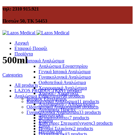
τηλ: 2310 915.921
Πεστών 50, ΤΚ 54453
Αρχική
Εταιρικό Προφίλ
Προϊόντα
500ml
Ιατρικά Αναλώσιμα
Αναλώσιμα Εργαστηρίου
Γενικά Ιατρικά Αναλώσιμα
Categories
Γυναικολογικά Αναλώσιμα
Ορθοπεδικά Αναλώσιμα
All
products
Χειρουργικά Αναλώσιμα
LAZOS PRODUCTION
1 product
Χημικά - Χρωστικές
Αναλώσιμα Ειδικοτήτων
98 products
Ιατρικός Εξοπλισμός
Καρδιολογικά Αναλώσιμα
11 products
Απολύμανση - Αποστείρωση
Οδοντιατρικά Αναλώσιμα
46 products
Αυτόματες Πιπέτες
Γυναικολογικά Αναλώσιμα
33 products
Διαγνωστικά
Δειγματολήπτες
7 products
Έπιπλα
Καθετήρες Σπερματέγχυσης
3 products
Ζυγοί
Πεσσοί Σιλικόνης
2 products
Πιεσόμετρα
Προφυλακτικά
3 products