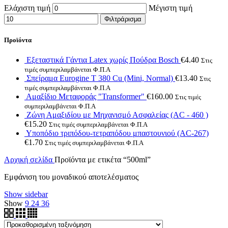
Ελάχιστη τιμή
Μέγιστη τιμή
Φιλτράρισμα
Προϊόντα
Εξεταστικά Γάντια Latex χωρίς Πούδρα Bosch
€
4.40
Στις
τιμές συμπεριλαμβάνεται Φ.Π.Α
Σπείραμα Eurogine Τ 380 Cu (Mini, Normal)
€
13.40
Στις
τιμές συμπεριλαμβάνεται Φ.Π.Α
Αμαξίδιο Μεταφοράς "Transformer"
€
160.00
Στις τιμές
συμπεριλαμβάνεται Φ.Π.Α
Ζώνη Αμαξιδίου με Μηχανισμό Ασφαλείας (AC - 460 )
€
15.20
Στις τιμές συμπεριλαμβάνεται Φ.Π.Α
Υποπόδιο τριπόδου-τετραπόδου μπαστουνιού (AC-267)
€
1.70
Στις τιμές συμπεριλαμβάνεται Φ.Π.Α
Αρχική σελίδα
Προϊόντα με ετικέτα “500ml”
Εμφάνιση του μοναδικού αποτελέσματος
Show sidebar
Show
9
24
36