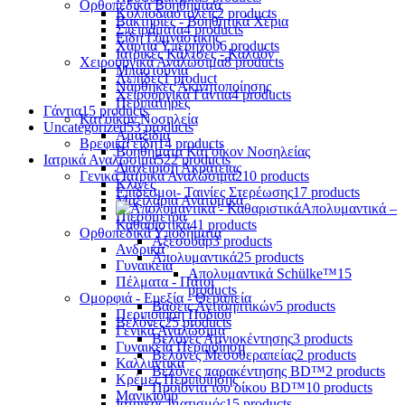
Ορθοπεδικά Βοηθήματα
Κολποδιαστολείς
2 products
Βακτηρίες - Βοηθητικά Χέρια
Σπειράματα
4 products
Είδη Γυμναστικής
Χαρτιά Υπερήχου
6 products
Ιατρικές Κάλτσες - Καλσόν
Χειρουργικά Αναλώσιμα
8 products
Μπαστούνια
Λεπίδες
1 product
Νάρθηκες Ακινητοποίησης
Χειρουργικά Γάντια
4 products
Περιπατήρες
Γάντια
15 products
Κατ'οίκον Νοσηλεία
Uncategorized
53 products
Αμαξίδια
Βρεφικά είδη
14 products
Βοηθήματα Κατ'οίκον Νοσηλείας
Ιατρικά Αναλώσιμα
522 products
Διαχείριση Ακράτειας
Γενικά Ιατρικά Αναλώσιμα
210 products
Κλίνες
Επίδεσμοι- Ταινίες Στερέωσης
17 products
Μαξιλάρια Ανατομικά
Απολυμαντικά –
Πιεσόμετρα
Καθαριστικά
41 products
Ορθοπεδικά Υποδήματα
Αξεσουάρ
3 products
Ανδρικά
Απολυμαντικά
25 products
Γυναικεία
Απολυμαντικά Schülke™
15
Πέλματα - Πάτοι
products
Ομορφιά - Ευεξία - Θεραπεία
Βάσεις Αντισηπτικών
5 products
Περιποίηση Ποδιού
Βελόνες
25 products
Γενικά Αναλώσιμα
Βελόνες Αμνιοκέντησης
3 products
Γυναικεία Περιποίηση
Βελόνες Μεσοθεραπείας
2 products
Καλλυντικά
Βελόνες παρακέντησης BD™
2 products
Κρέμες Περιποίησης
Προϊόντα του οίκου BD™
10 products
Μανικιούρ
Ιατρικός Ιματισμός
15 products