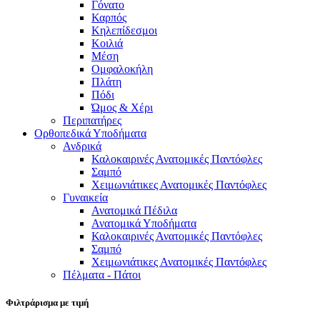
Γόνατο
Καρπός
Κηλεπίδεσμοι
Κοιλιά
Μέση
Ομφαλοκήλη
Πλάτη
Πόδι
Ώμος & Χέρι
Περιπατήρες
Ορθοπεδικά Υποδήματα
Ανδρικά
Καλοκαιρινές Ανατομικές Παντόφλες
Σαμπό
Χειμωνιάτικες Ανατομικές Παντόφλες
Γυναικεία
Ανατομικά Πέδιλα
Ανατομικά Υποδήματα
Καλοκαιρινές Ανατομικές Παντόφλες
Σαμπό
Χειμωνιάτικες Ανατομικές Παντόφλες
Πέλματα - Πάτοι
Φιλτράρισμα με τιμή