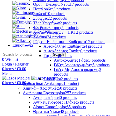
Οροί – Ενέσιμα Νερά
17 products
Πεταλούδες
3 products
Στυλεοί
10 products
Σύριγγες
22 products
Τζελ Υπερήχων
2 products
Φλεβοκαθετήρες
5 products
Χαρτιά Υπερήχων – ΗΚΤ
2 products
Χαρτικά
24 products
Γάζες – Επίδεσμοι – Επιθέματα
17 products
Επικοινωνία
Αυτοκόλλητα Επιθέματα
4 products
Αυτοκόλλητες Ταινίες
0 products
Search
Γάζες
11 products
0
Wishlist
Αυτοκόλλητες Γάζες
3 products
Login / Register
Γάζες Αποστειρωμένες
5 products
0
items
/
€
0.00
Γάζες Μη Αποστειρωμένες
3
Menu
products
Επίδεσμοι
2 products
0
items
/
€
0.00
Ορθοπεδικά Αναλώσιμα
1 product
Χημικά – Χρωστικές
50 products
Αναλώσιμα Εργαστηρίου
257 products
Αντιδραστήρια
40 products
Αντικειμενοφόρες Πλάκες
5 products
Δίσκοι Ευαισθησίας
65 products
Θρεπτικά Υλικά
48 products