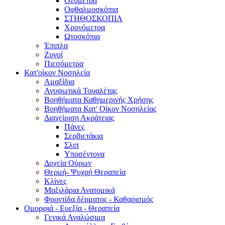
Οξύμετρα
Οφθαλμοσκόπια
ΣΤΗΘΟΣΚΟΠΙΑ
Χρονόμετρα
Ωτοσκόπια
Έπιπλα
Ζυγοί
Πιεσόμετρα
Κατ'οίκον Νοσηλεία
Αμαξίδια
Ανυψωτικά Τουαλέτας
Βοηθήματα Καθημερινής Χρήσης
Βοηθήματα Κατ' Οίκον Νοσηλείας
Διαχείριση Ακράτειας
Πάνες
Σερβιετάκια
Σλιπ
Υποσέντονα
Δοχεία Ούρων
Θερμή- Ψυχρή Θεραπεία
Κλίνες
Μαξιλάρια Ανατομικά
Φροντίδα δέρματος - Καθαρισμός
Ομορφιά - Ευεξία - Θεραπεία
Γενικά Αναλώσιμα