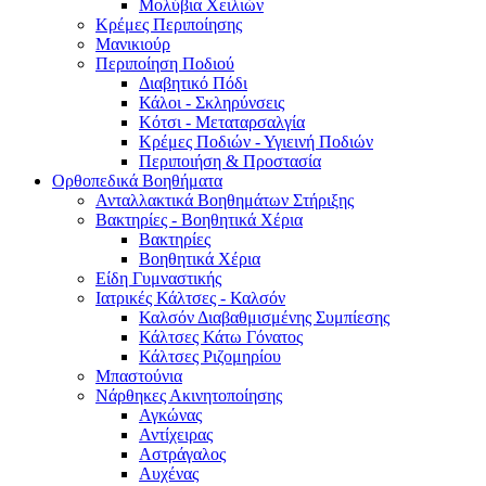
Μολύβια Χειλιών
Κρέμες Περιποίησης
Μανικιούρ
Περιποίηση Ποδιού
Διαβητικό Πόδι
Κάλοι - Σκληρύνσεις
Κότσι - Μεταταρσαλγία
Κρέμες Ποδιών - Υγιεινή Ποδιών
Περιποιήση & Προστασία
Ορθοπεδικά Βοηθήματα
Ανταλλακτικά Βοηθημάτων Στήριξης
Βακτηρίες - Βοηθητικά Χέρια
Βακτηρίες
Βοηθητικά Χέρια
Είδη Γυμναστικής
Ιατρικές Κάλτσες - Καλσόν
Καλσόν Διαβαθμισμένης Συμπίεσης
Κάλτσες Κάτω Γόνατος
Κάλτσες Ριζομηρίου
Μπαστούνια
Νάρθηκες Ακινητοποίησης
Αγκώνας
Αντίχειρας
Αστράγαλος
Αυχένας