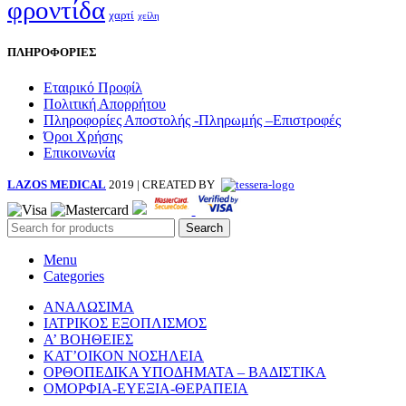
φροντίδα
χαρτί
χείλη
ΠΛΗΡΟΦΟΡΙΕΣ
Εταιρικό Προφίλ
Πολιτική Απορρήτου
Πληροφορίες Αποστολής -Πληρωμής –Επιστροφές
Όροι Χρήσης
Επικοινωνία
LAZOS MEDICAL
2019 | CREATED BY
Search
Menu
Categories
ΑΝΑΛΩΣΙΜΑ
ΙΑΤΡΙΚΟΣ ΕΞΟΠΛΙΣΜΟΣ
Α’ ΒΟΗΘΕΙΕΣ
ΚΑΤ’ΟΙΚΟΝ ΝΟΣΗΛΕΙΑ
ΟΡΘΟΠΕΔΙΚΑ ΥΠΟΔΗΜΑΤΑ – ΒΑΔΙΣΤΙΚΑ
ΟΜΟΡΦΙΑ-ΕΥΕΞΙΑ-ΘΕΡΑΠΕΙΑ