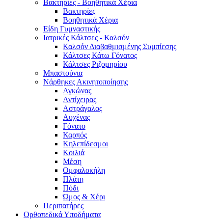
Βακτηρίες - Βοηθητικά Χέρια
Βακτηρίες
Βοηθητικά Χέρια
Είδη Γυμναστικής
Ιατρικές Κάλτσες - Καλσόν
Καλσόν Διαβαθμισμένης Συμπίεσης
Κάλτσες Κάτω Γόνατος
Κάλτσες Ριζομηρίου
Μπαστούνια
Νάρθηκες Ακινητοποίησης
Αγκώνας
Αντίχειρας
Αστράγαλος
Αυχένας
Γόνατο
Καρπός
Κηλεπίδεσμοι
Κοιλιά
Μέση
Ομφαλοκήλη
Πλάτη
Πόδι
Ώμος & Χέρι
Περιπατήρες
Ορθοπεδικά Υποδήματα