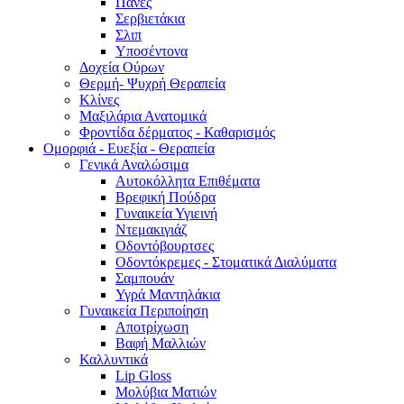
Πάνες
Σερβιετάκια
Σλιπ
Υποσέντονα
Δοχεία Ούρων
Θερμή- Ψυχρή Θεραπεία
Κλίνες
Μαξιλάρια Ανατομικά
Φροντίδα δέρματος - Καθαρισμός
Ομορφιά - Ευεξία - Θεραπεία
Γενικά Αναλώσιμα
Αυτοκόλλητα Επιθέματα
Βρεφική Πούδρα
Γυναικεία Υγιεινή
Ντεμακιγιάζ
Οδοντόβουρτσες
Οδοντόκρεμες - Στοματικά Διαλύματα
Σαμπουάν
Υγρά Μαντηλάκια
Γυναικεία Περιποίηση
Αποτρίχωση
Βαφή Μαλλιών
Καλλυντικά
Lip Gloss
Μολύβια Ματιών