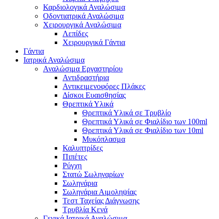
Καρδιολογικά Αναλώσιμα
Οδοντιατρικά Αναλώσιμα
Χειρουργικά Αναλώσιμα
Λεπίδες
Χειρουργικά Γάντια
Γάντια
Ιατρικά Αναλώσιμα
Αναλώσιμα Εργαστηρίου
Αντιδραστήρια
Αντικειμενοφόρες Πλάκες
Δίσκοι Ευαισθησίας
Θρεπτικά Υλικά
Θρεπτικά Υλικά σε Τρυβλίο
Θρεπτικά Υλικά σε Φιαλίδιο των 100ml
Θρεπτικά Υλικά σε Φιαλίδιο των 10ml
Μυκόπλασμα
Καλυπτρίδες
Πιπέτες
Ρύγχη
Στατώ Σωληναρίων
Σωληνάρια
Σωληνάρια Αιμοληψίας
Τεστ Ταχείας Διάγνωσης
Τρυβλία Κενά
Γενικά Ιατρικά Αναλώσιμα