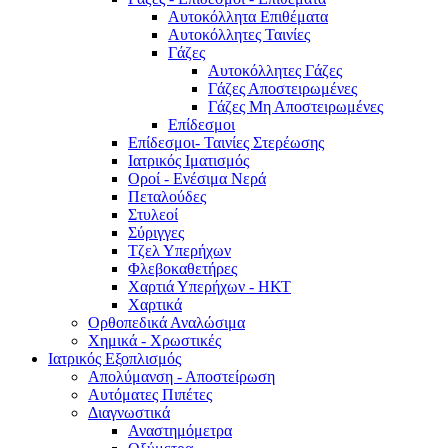
Αυτοκόλλητα Επιθέματα
Αυτοκόλλητες Ταινίες
Γάζες
Αυτοκόλλητες Γάζες
Γάζες Αποστειρωμένες
Γάζες Μη Αποστειρωμένες
Επίδεσμοι
Επίδεσμοι- Ταινίες Στερέωσης
Ιατρικός Ιματισμός
Οροί - Ενέσιμα Νερά
Πεταλούδες
Στυλεοί
Σύριγγες
Τζελ Υπερήχων
Φλεβοκαθετήρες
Χαρτιά Υπερήχων - ΗΚΤ
Χαρτικά
Ορθοπεδικά Αναλώσιμα
Χημικά - Χρωστικές
Ιατρικός Εξοπλισμός
Απολύμανση - Αποστείρωση
Αυτόματες Πιπέτες
Διαγνωστικά
Αναστημόμετρα