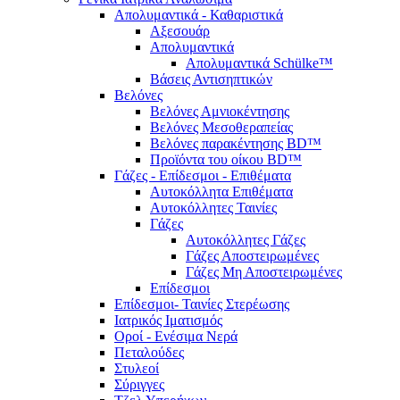
Απολυμαντικά - Καθαριστικά
Αξεσουάρ
Απολυμαντικά
Απολυμαντικά Schülke™
Βάσεις Αντισηπτικών
Βελόνες
Βελόνες Αμνιοκέντησης
Βελόνες Μεσοθεραπείας
Βελόνες παρακέντησης BD™
Προϊόντα του οίκου BD™
Γάζες - Επίδεσμοι - Επιθέματα
Αυτοκόλλητα Επιθέματα
Αυτοκόλλητες Ταινίες
Γάζες
Αυτοκόλλητες Γάζες
Γάζες Αποστειρωμένες
Γάζες Μη Αποστειρωμένες
Επίδεσμοι
Επίδεσμοι- Ταινίες Στερέωσης
Ιατρικός Ιματισμός
Οροί - Ενέσιμα Νερά
Πεταλούδες
Στυλεοί
Σύριγγες