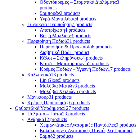
Οδοντόκρεμες – Στοματικά Διαλύματα
3
products
Σαμπουάν
2 products
Υγρά Μαντηλάκια
4 products
Γυναικεία Περιποίηση
7 products
Αποτρίχωση
4 products
Βαφή Μαλλιών
3 products
Περιποίηση Ποδιού
31 products
Περιποιήση & Προστασία
6 products
Διαβητικό Πόδι
1 product
Κάλοι – Σκληρύνσεις
4 products
Κότσι – Μεταταρσαλγία
5 products
Κρέμες Ποδιών – Υγιεινή Ποδιών
17 products
Καλλυντικά
13 products
Lip Gloss
5 products
Μολύβια Ματιών
3 products
Μολύβια Χειλιών
5 products
Μανικιούρ
31 products
Κρέμες Περιποίησης
6 products
Ορθοπεδικά Υποδήματα
127 products
Πέλματα – Πάτοι
23 products
Ανδρικά
12 products
Χειμωνιάτικες Ανατομικές Παντόφλες
9 products
Καλοκαιρινές Ανατομικές Παντόφλες
1 product
Σαμπό
2 products