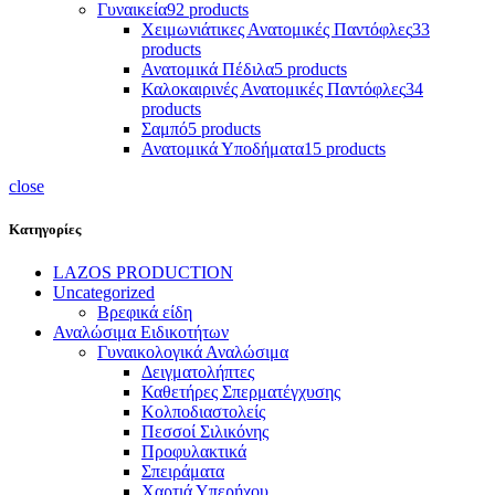
Γυναικεία
92 products
Χειμωνιάτικες Ανατομικές Παντόφλες
33
products
Ανατομικά Πέδιλα
5 products
Καλοκαιρινές Ανατομικές Παντόφλες
34
products
Σαμπό
5 products
Ανατομικά Υποδήματα
15 products
close
Κατηγορίες
LAZOS PRODUCTION
Uncategorized
Βρεφικά είδη
Αναλώσιμα Ειδικοτήτων
Γυναικολογικά Αναλώσιμα
Δειγματολήπτες
Καθετήρες Σπερματέγχυσης
Κολποδιαστολείς
Πεσσοί Σιλικόνης
Προφυλακτικά
Σπειράματα
Χαρτιά Υπερήχου