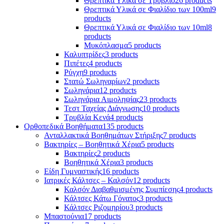
Θρεπτικά Υλικά σε Τρυβλίο
26 products
Θρεπτικά Υλικά σε Φιαλίδιο των 100ml
9
products
Θρεπτικά Υλικά σε Φιαλίδιο των 10ml
8
products
Μυκόπλασμα
5 products
Καλυπτρίδες
3 products
Πιπέτες
4 products
Ρύγχη
9 products
Στατώ Σωληναρίων
2 products
Σωληνάρια
12 products
Σωληνάρια Αιμοληψίας
23 products
Τεστ Ταχείας Διάγνωσης
10 products
Τρυβλία Κενά
4 products
Ορθοπεδικά Βοηθήματα
135 products
Ανταλλακτικά Βοηθημάτων Στήριξης
7 products
Βακτηρίες – Βοηθητικά Χέρια
5 products
Βακτηρίες
2 products
Βοηθητικά Χέρια
3 products
Είδη Γυμναστικής
16 products
Ιατρικές Κάλτσες – Καλσόν
12 products
Καλσόν Διαβαθμισμένης Συμπίεσης
4 products
Κάλτσες Κάτω Γόνατος
3 products
Κάλτσες Ριζομηρίου
3 products
Μπαστούνια
17 products