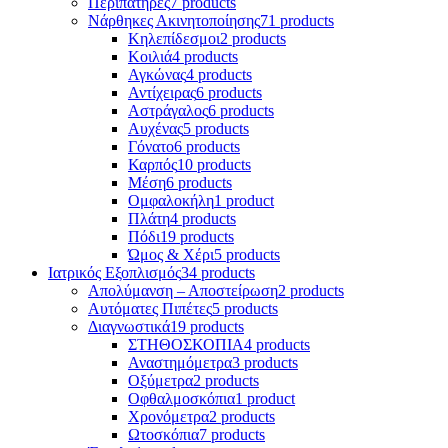
Περιπατήρες
7 products
Νάρθηκες Ακινητοποίησης
71 products
Κηλεπίδεσμοι
2 products
Κοιλιά
4 products
Αγκώνας
4 products
Αντίχειρας
6 products
Αστράγαλος
6 products
Αυχένας
5 products
Γόνατο
6 products
Καρπός
10 products
Μέση
6 products
Ομφαλοκήλη
1 product
Πλάτη
4 products
Πόδι
19 products
Ώμος & Χέρι
5 products
Ιατρικός Εξοπλισμός
34 products
Απολύμανση – Αποστείρωση
2 products
Αυτόματες Πιπέτες
5 products
Διαγνωστικά
19 products
ΣΤΗΘΟΣΚΟΠΙΑ
4 products
Αναστημόμετρα
3 products
Οξύμετρα
2 products
Οφθαλμοσκόπια
1 product
Χρονόμετρα
2 products
Ωτοσκόπια
7 products