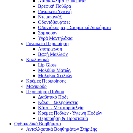
Αυτοκόλλητα Επιθέματα
Βρεφική Πούδρα
Γυναικεία Υγιεινή
Ντεμακιγιάζ
Οδοντόβουρτσες
Οδοντόκρεμες - Στοματικά Διαλύματα
Σαμπουάν
Υγρά Μαντηλάκια
Γυναικεία Περιποίηση
Αποτρίχωση
Βαφή Μαλλιών
Καλλυντικά
Lip Gloss
Μολύβια Ματιών
Μολύβια Χειλιών
Κρέμες Περιποίησης
Μανικιούρ
Περιποίηση Ποδιού
Διαβητικό Πόδι
Κάλοι - Σκληρύνσεις
Κότσι - Μεταταρσαλγία
Κρέμες Ποδιών - Υγιεινή Ποδιών
Περιποιήση & Προστασία
Ορθοπεδικά Βοηθήματα
Ανταλλακτικά Βοηθημάτων Στήριξης