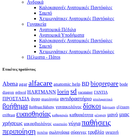
Ανδρικά
Καλοκαιρινές Ανατομικές Παντόφλες
Σαμπό
Χειμωνιάτικες Ανατομικές Παντόφλες
Γυναικεία
Ανατομικά Πέδιλα
Ανατομικά Υποδήματα
Καλοκαιρινές Ανατομικές Παντόφλες
Σαμπό
Χειμωνιάτικες Ανατομικές Παντόφλες
Πέλματα - Πάτοι
Ετικέτες προϊόντος
alfacare
bioprepare
Abena
BD
agar
anatomic help
bode
sd
lorin
HARTMANN
diagon
ΓΑΝΤΙΑ
gehwol
vacutainer
αντιδραστήριο
ΠΡΟΣΤΑΣΙΑ
άγαρ
αιμοληψία
απολυμαντικό
βοήθημα
δίσκοι
γυναικολόγος
εξέταση
βοήθημα βάδισης
διάγνωση
ευαισθησίας
μιας
μανό
καθαριότητα
επίθεμα
καθαρισμός
μέτρηση
παθήσεις
χρήσεως
νύχια
μικροβιολόγος
μπαστούνι
περιποίηση
τρυβλίο
σωληνάρια
σύριγγες
υγιεινή
πιπέτα