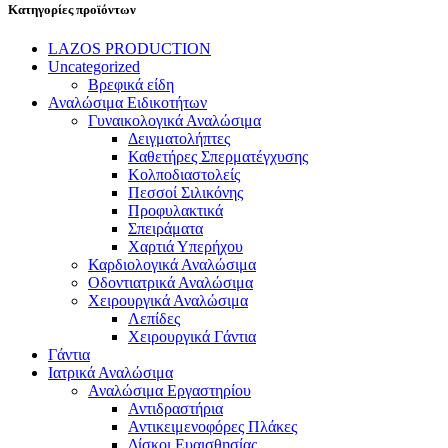
Κατηγορίες προϊόντων
LAZOS PRODUCTION
Uncategorized
Βρεφικά είδη
Αναλώσιμα Ειδικοτήτων
Γυναικολογικά Αναλώσιμα
Δειγματολήπτες
Καθετήρες Σπερματέγχυσης
Κολποδιαστολείς
Πεσσοί Σιλικόνης
Προφυλακτικά
Σπειράματα
Χαρτιά Υπερήχου
Καρδιολογικά Αναλώσιμα
Οδοντιατρικά Αναλώσιμα
Χειρουργικά Αναλώσιμα
Λεπίδες
Χειρουργικά Γάντια
Γάντια
Ιατρικά Αναλώσιμα
Αναλώσιμα Εργαστηρίου
Αντιδραστήρια
Αντικειμενοφόρες Πλάκες
Δίσκοι Ευαισθησίας