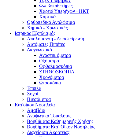
Τζελ Υπερήχων
Φλεβοκαθετήρες
Χαρτιά Υπερήχων - ΗΚΤ
Χαρτικά
Ορθοπεδικά Αναλώσιμα
Χημικά - Χρωστικές
Ιατρικός Εξοπλισμός
Απολύμανση - Αποστείρωση
Αυτόματες Πιπέτες
Διαγνωστικά
Αναστημόμετρα
Οξύμετρα
Οφθαλμοσκόπια
ΣΤΗΘΟΣΚΟΠΙΑ
Χρονόμετρα
Ωτοσκόπια
Έπιπλα
Ζυγοί
Πιεσόμετρα
Κατ'οίκον Νοσηλεία
Αμαξίδια
Ανυψωτικά Τουαλέτας
Βοηθήματα Καθημερινής Χρήσης
Βοηθήματα Κατ' Οίκον Νοσηλείας
Διαχείριση Ακράτειας