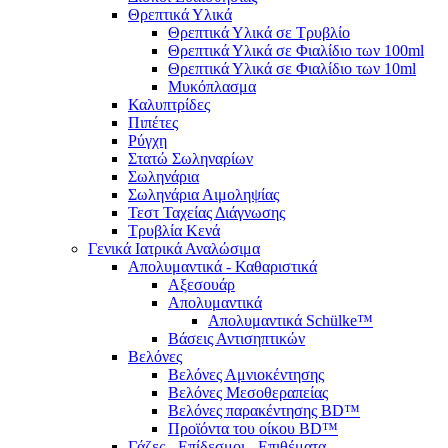
Θρεπτικά Υλικά
Θρεπτικά Υλικά σε Τρυβλίο
Θρεπτικά Υλικά σε Φιαλίδιο των 100ml
Θρεπτικά Υλικά σε Φιαλίδιο των 10ml
Μυκόπλασμα
Καλυπτρίδες
Πιπέτες
Ρύγχη
Στατώ Σωληναρίων
Σωληνάρια
Σωληνάρια Αιμοληψίας
Τεστ Ταχείας Διάγνωσης
Τρυβλία Κενά
Γενικά Ιατρικά Αναλώσιμα
Απολυμαντικά - Καθαριστικά
Αξεσουάρ
Απολυμαντικά
Απολυμαντικά Schülke™
Βάσεις Αντισηπτικών
Βελόνες
Βελόνες Αμνιοκέντησης
Βελόνες Μεσοθεραπείας
Βελόνες παρακέντησης BD™
Προϊόντα του οίκου BD™
Γάζες - Επίδεσμοι - Επιθέματα