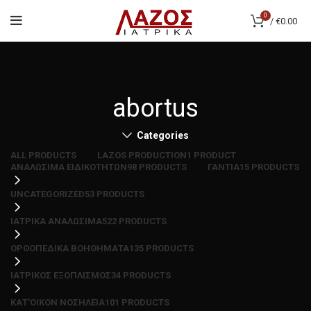
0
/
€
0.00
abortus
Categories
ALL
PRODUCTS
LAZOS PRODUCTION
1 PRODUCT
ΑΝΑΛΩΣΙΜΑ ΕΙΔΙΚΟΤΗΤΩΝ
98 PRODUCTS
ΓΑΝΤΙΑ
15 PRODUCTS
UNCATEGORIZED
53 PRODUCTS
ΙΑΤΡΙΚΑ ΑΝΑΛΩΣΙΜΑ
522 PRODUCTS
ΟΡΘΟΠΕΔΙΚΑ ΒΟΗΘΗΜΑΤΑ
135 PRODUCTS
ΙΑΤΡΙΚΟΣ ΕΞΟΠΛΙΣΜΟΣ
34 PRODUCTS
ΚΑΤ'ΟΙΚΟΝ ΝΟΣΗΛΕΙΑ
101 PRODUCTS