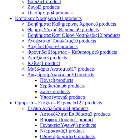
Έπιπλα
1 product
Ζυγοί
3 products
Πιεσόμετρα
4 products
Κατ'οίκον Νοσηλεία
101 products
Βοηθήματα Καθημερινής Χρήσης
8 products
Θερμή- Ψυχρή Θεραπεία
9 products
Βοηθήματα Κατ' Οίκον Νοσηλείας
12 products
Ανυψωτικά Τουαλέτας
10 products
Δοχεία Ούρων
3 products
Φροντίδα δέρματος – Καθαρισμός
9 products
Αμαξίδια
3 products
Κλίνες
1 product
Μαξιλάρια Ανατομικά
17 products
Διαχείριση Ακράτειας
30 products
Πάνες
8 products
Σερβιετάκια
6 products
Σλιπ
7 products
Υποσέντονα
9 products
Ομορφιά – Ευεξία – Θεραπεία
122 products
Γενικά Αναλώσιμα
34 products
Αυτοκόλλητα Επιθέματα
3 products
Βρεφική Πούδρα
1 product
Γυναικεία Υγιεινή
3 products
Ντεμακιγιάζ
1 product
Οδοντόβουρτσες
6 products