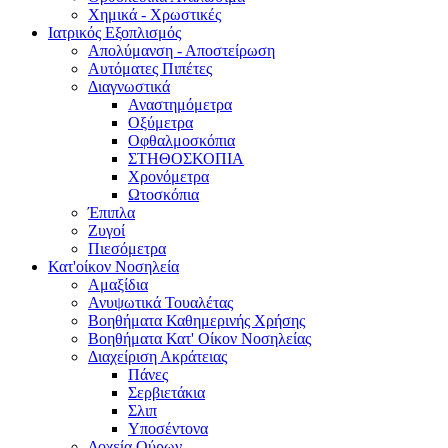
Χημικά - Χρωστικές
Ιατρικός Εξοπλισμός
Απολύμανση - Αποστείρωση
Αυτόματες Πιπέτες
Διαγνωστικά
Αναστημόμετρα
Οξύμετρα
Οφθαλμοσκόπια
ΣΤΗΘΟΣΚΟΠΙΑ
Χρονόμετρα
Ωτοσκόπια
Έπιπλα
Ζυγοί
Πιεσόμετρα
Κατ'οίκον Νοσηλεία
Αμαξίδια
Ανυψωτικά Τουαλέτας
Βοηθήματα Καθημερινής Χρήσης
Βοηθήματα Κατ' Οίκον Νοσηλείας
Διαχείριση Ακράτειας
Πάνες
Σερβιετάκια
Σλιπ
Υποσέντονα
Δοχεία Ούρων