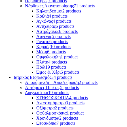
Περιπατήρες
7 products
Νάρθηκες Ακινητοποίησης
71 products
Κηλεπίδεσμοι
2 products
Κοιλιά
4 products
Αγκώνας
4 products
Αντίχειρας
6 products
Αστράγαλος
6 products
Αυχένας
5 products
Γόνατο
6 products
Καρπός
10 products
Μέση
6 products
Ομφαλοκήλη
1 product
Πλάτη
4 products
Πόδι
19 products
Ώμος & Χέρι
5 products
Ιατρικός Εξοπλισμός
34 products
Απολύμανση – Αποστείρωση
2 products
Αυτόματες Πιπέτες
5 products
Διαγνωστικά
19 products
ΣΤΗΘΟΣΚΟΠΙΑ
4 products
Αναστημόμετρα
3 products
Οξύμετρα
2 products
Οφθαλμοσκόπια
1 product
Χρονόμετρα
2 products
Ωτοσκόπια
7 products