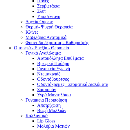
Πάνες
Σερβιετάκια
Σλιπ
Υποσέντονα
Δοχεία Ούρων
Θερμή- Ψυχρή Θεραπεία
Κλίνες
Μαξιλάρια Ανατομικά
Φροντίδα δέρματος - Καθαρισμός
Ομορφιά - Ευεξία - Θεραπεία
Γενικά Αναλώσιμα
Αυτοκόλλητα Επιθέματα
Βρεφική Πούδρα
Γυναικεία Υγιεινή
Ντεμακιγιάζ
Οδοντόβουρτσες
Οδοντόκρεμες - Στοματικά Διαλύματα
Σαμπουάν
Υγρά Μαντηλάκια
Γυναικεία Περιποίηση
Αποτρίχωση
Βαφή Μαλλιών
Καλλυντικά
Lip Gloss
Μολύβια Ματιών