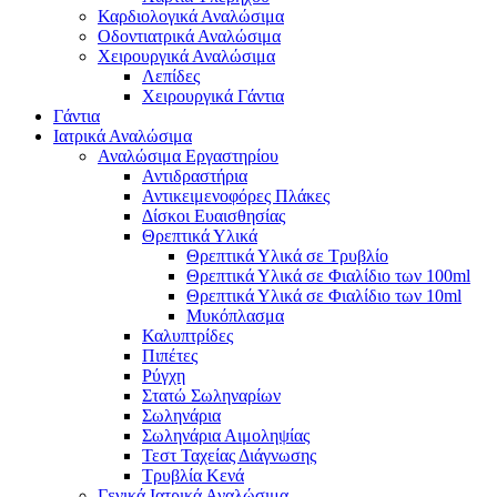
Καρδιολογικά Αναλώσιμα
Οδοντιατρικά Αναλώσιμα
Χειρουργικά Αναλώσιμα
Λεπίδες
Χειρουργικά Γάντια
Γάντια
Ιατρικά Αναλώσιμα
Αναλώσιμα Εργαστηρίου
Αντιδραστήρια
Αντικειμενοφόρες Πλάκες
Δίσκοι Ευαισθησίας
Θρεπτικά Υλικά
Θρεπτικά Υλικά σε Τρυβλίο
Θρεπτικά Υλικά σε Φιαλίδιο των 100ml
Θρεπτικά Υλικά σε Φιαλίδιο των 10ml
Μυκόπλασμα
Καλυπτρίδες
Πιπέτες
Ρύγχη
Στατώ Σωληναρίων
Σωληνάρια
Σωληνάρια Αιμοληψίας
Τεστ Ταχείας Διάγνωσης
Τρυβλία Κενά
Γενικά Ιατρικά Αναλώσιμα