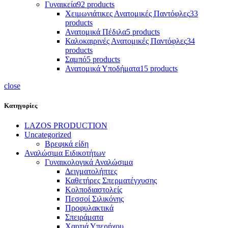
Γυναικεία
92 products
Χειμωνιάτικες Ανατομικές Παντόφλες
33
products
Ανατομικά Πέδιλα
5 products
Καλοκαιρινές Ανατομικές Παντόφλες
34
products
Σαμπό
5 products
Ανατομικά Υποδήματα
15 products
close
Κατηγορίες
LAZOS PRODUCTION
Uncategorized
Βρεφικά είδη
Αναλώσιμα Ειδικοτήτων
Γυναικολογικά Αναλώσιμα
Δειγματολήπτες
Καθετήρες Σπερματέγχυσης
Κολποδιαστολείς
Πεσσοί Σιλικόνης
Προφυλακτικά
Σπειράματα
Χαρτιά Υπερήχου