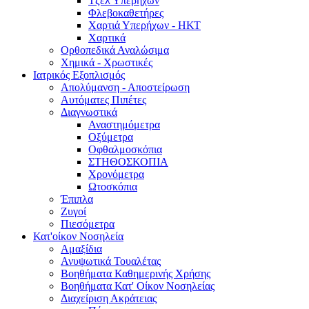
Τζελ Υπερήχων
Φλεβοκαθετήρες
Χαρτιά Υπερήχων - ΗΚΤ
Χαρτικά
Ορθοπεδικά Αναλώσιμα
Χημικά - Χρωστικές
Ιατρικός Εξοπλισμός
Απολύμανση - Αποστείρωση
Αυτόματες Πιπέτες
Διαγνωστικά
Αναστημόμετρα
Οξύμετρα
Οφθαλμοσκόπια
ΣΤΗΘΟΣΚΟΠΙΑ
Χρονόμετρα
Ωτοσκόπια
Έπιπλα
Ζυγοί
Πιεσόμετρα
Κατ'οίκον Νοσηλεία
Αμαξίδια
Ανυψωτικά Τουαλέτας
Βοηθήματα Καθημερινής Χρήσης
Βοηθήματα Κατ' Οίκον Νοσηλείας
Διαχείριση Ακράτειας