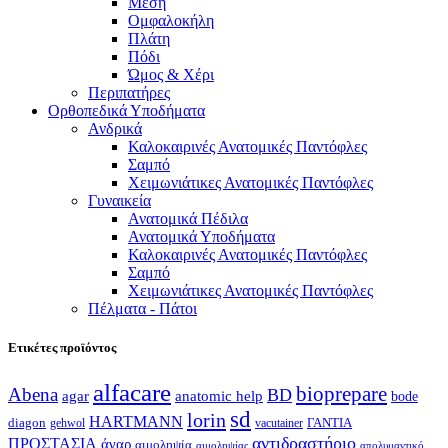
Μέση
Ομφαλοκήλη
Πλάτη
Πόδι
Ώμος & Χέρι
Περιπατήρες
Ορθοπεδικά Υποδήματα
Ανδρικά
Καλοκαιρινές Ανατομικές Παντόφλες
Σαμπό
Χειμωνιάτικες Ανατομικές Παντόφλες
Γυναικεία
Ανατομικά Πέδιλα
Ανατομικά Υποδήματα
Καλοκαιρινές Ανατομικές Παντόφλες
Σαμπό
Χειμωνιάτικες Ανατομικές Παντόφλες
Πέλματα - Πάτοι
Ετικέτες προϊόντος
alfacare
bioprepare
Abena
BD
agar
anatomic help
bode
sd
lorin
HARTMANN
diagon
ΓΑΝΤΙΑ
gehwol
vacutainer
αντιδραστήριο
ΠΡΟΣΤΑΣΙΑ
άγαρ
αιμοληψία
απολυμαντικό
αιμοληψίας