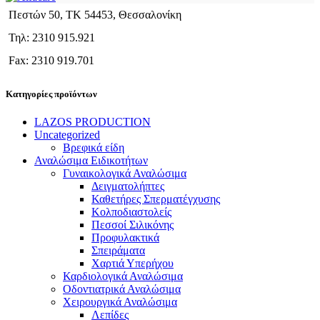
Πεστών 50, ΤΚ 54453, Θεσσαλονίκη
Τηλ: 2310 915.921
Fax: 2310 919.701
Κατηγορίες προϊόντων
LAZOS PRODUCTION
Uncategorized
Βρεφικά είδη
Αναλώσιμα Ειδικοτήτων
Γυναικολογικά Αναλώσιμα
Δειγματολήπτες
Καθετήρες Σπερματέγχυσης
Κολποδιαστολείς
Πεσσοί Σιλικόνης
Προφυλακτικά
Σπειράματα
Χαρτιά Υπερήχου
Καρδιολογικά Αναλώσιμα
Οδοντιατρικά Αναλώσιμα
Χειρουργικά Αναλώσιμα
Λεπίδες