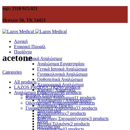
τηλ: 2310 915.921
Πεστών 50, ΤΚ 54453
Αρχική
Εταιρικό Προφίλ
Προϊόντα
acetone
Ιατρικά Αναλώσιμα
Αναλώσιμα Εργαστηρίου
Γενικά Ιατρικά Αναλώσιμα
Categories
Γυναικολογικά Αναλώσιμα
Ορθοπεδικά Αναλώσιμα
All
products
Χειρουργικά Αναλώσιμα
LAZOS PRODUCTION
0 products
Χημικά - Χρωστικές
Αναλώσιμα Ειδικοτήτων
98 products
Ιατρικός Εξοπλισμός
Καρδιολογικά Αναλώσιμα
11 products
Απολύμανση - Αποστείρωση
Οδοντιατρικά Αναλώσιμα
46 products
Αυτόματες Πιπέτες
Γυναικολογικά Αναλώσιμα
33 products
Διαγνωστικά
Δειγματολήπτες
7 products
Έπιπλα
Καθετήρες Σπερματέγχυσης
3 products
Ζυγοί
Πεσσοί Σιλικόνης
2 products
Πιεσόμετρα
Προφυλακτικά
3 products