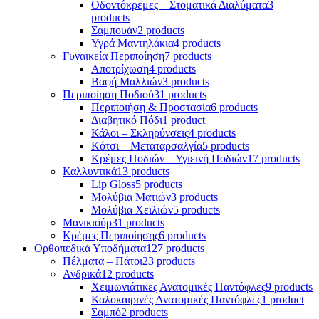
Οδοντόκρεμες – Στοματικά Διαλύματα
3
products
Σαμπουάν
2 products
Υγρά Μαντηλάκια
4 products
Γυναικεία Περιποίηση
7 products
Αποτρίχωση
4 products
Βαφή Μαλλιών
3 products
Περιποίηση Ποδιού
31 products
Περιποιήση & Προστασία
6 products
Διαβητικό Πόδι
1 product
Κάλοι – Σκληρύνσεις
4 products
Κότσι – Μεταταρσαλγία
5 products
Κρέμες Ποδιών – Υγιεινή Ποδιών
17 products
Καλλυντικά
13 products
Lip Gloss
5 products
Μολύβια Ματιών
3 products
Μολύβια Χειλιών
5 products
Μανικιούρ
31 products
Κρέμες Περιποίησης
6 products
Ορθοπεδικά Υποδήματα
127 products
Πέλματα – Πάτοι
23 products
Ανδρικά
12 products
Χειμωνιάτικες Ανατομικές Παντόφλες
9 products
Καλοκαιρινές Ανατομικές Παντόφλες
1 product
Σαμπό
2 products