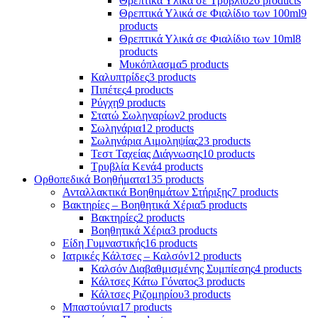
Θρεπτικά Υλικά σε Τρυβλίο
26 products
Θρεπτικά Υλικά σε Φιαλίδιο των 100ml
9
products
Θρεπτικά Υλικά σε Φιαλίδιο των 10ml
8
products
Μυκόπλασμα
5 products
Καλυπτρίδες
3 products
Πιπέτες
4 products
Ρύγχη
9 products
Στατώ Σωληναρίων
2 products
Σωληνάρια
12 products
Σωληνάρια Αιμοληψίας
23 products
Τεστ Ταχείας Διάγνωσης
10 products
Τρυβλία Κενά
4 products
Ορθοπεδικά Βοηθήματα
135 products
Ανταλλακτικά Βοηθημάτων Στήριξης
7 products
Βακτηρίες – Βοηθητικά Χέρια
5 products
Βακτηρίες
2 products
Βοηθητικά Χέρια
3 products
Είδη Γυμναστικής
16 products
Ιατρικές Κάλτσες – Καλσόν
12 products
Καλσόν Διαβαθμισμένης Συμπίεσης
4 products
Κάλτσες Κάτω Γόνατος
3 products
Κάλτσες Ριζομηρίου
3 products
Μπαστούνια
17 products