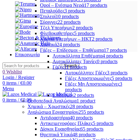
Οροί – Ενέσιμα Νερά
17 products
Πεταλούδες
3 products
Στυλεοί
10 products
Σύριγγες
22 products
Τζελ Υπερήχων
2 products
Φλεβοκαθετήρες
5 products
Χαρτιά Υπερήχων – ΗΚΤ
2 products
Χαρτικά
24 products
Γάζες – Επίδεσμοι – Επιθέματα
17 products
Επικοινωνία
Αυτοκόλλητα Επιθέματα
4 products
Αυτοκόλλητες Ταινίες
0 products
Search
Γάζες
11 products
0
Wishlist
Αυτοκόλλητες Γάζες
3 products
Login / Register
Γάζες Αποστειρωμένες
5 products
0
items
/
€
0.00
Γάζες Μη Αποστειρωμένες
3
Menu
products
Επίδεσμοι
2 products
0
items
/
€
0.00
Ορθοπεδικά Αναλώσιμα
1 product
Χημικά – Χρωστικές
28 products
Αναλώσιμα Εργαστηρίου
255 products
Αντιδραστήρια
40 products
Αντικειμενοφόρες Πλάκες
5 products
Δίσκοι Ευαισθησίας
65 products
Θρεπτικά Υλικά
48 products