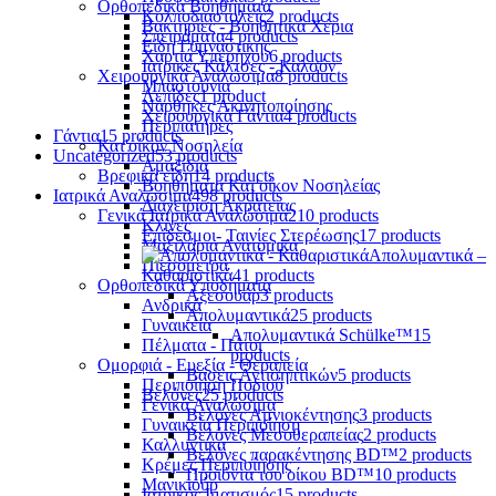
Ορθοπεδικά Βοηθήματα
Κολποδιαστολείς
2 products
Βακτηρίες - Βοηθητικά Χέρια
Σπειράματα
4 products
Είδη Γυμναστικής
Χαρτιά Υπερήχου
6 products
Ιατρικές Κάλτσες - Καλσόν
Χειρουργικά Αναλώσιμα
8 products
Μπαστούνια
Λεπίδες
1 product
Νάρθηκες Ακινητοποίησης
Χειρουργικά Γάντια
4 products
Περιπατήρες
Γάντια
15 products
Κατ'οίκον Νοσηλεία
Uncategorized
53 products
Αμαξίδια
Βρεφικά είδη
14 products
Βοηθήματα Κατ'οίκον Νοσηλείας
Ιατρικά Αναλώσιμα
498 products
Διαχείριση Ακράτειας
Γενικά Ιατρικά Αναλώσιμα
210 products
Κλίνες
Επίδεσμοι- Ταινίες Στερέωσης
17 products
Μαξιλάρια Ανατομικά
Απολυμαντικά –
Πιεσόμετρα
Καθαριστικά
41 products
Ορθοπεδικά Υποδήματα
Αξεσουάρ
3 products
Ανδρικά
Απολυμαντικά
25 products
Γυναικεία
Απολυμαντικά Schülke™
15
Πέλματα - Πάτοι
products
Ομορφιά - Ευεξία - Θεραπεία
Βάσεις Αντισηπτικών
5 products
Περιποίηση Ποδιού
Βελόνες
25 products
Γενικά Αναλώσιμα
Βελόνες Αμνιοκέντησης
3 products
Γυναικεία Περιποίηση
Βελόνες Μεσοθεραπείας
2 products
Καλλυντικά
Βελόνες παρακέντησης BD™
2 products
Κρέμες Περιποίησης
Προϊόντα του οίκου BD™
10 products
Μανικιούρ
Ιατρικός Ιματισμός
15 products