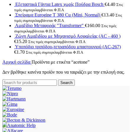
Εξεταστικά Γάντια Latex χωρίς Πούδρα Bosch
€
4.40
Στις
τιμές συμπεριλαμβάνεται Φ.Π.Α
Σπείραμα Eurogine Τ 380 Cu (Mini, Normal)
€
13.40
Στις
τιμές συμπεριλαμβάνεται Φ.Π.Α
Αμαξίδιο Μεταφοράς "Transformer"
€
160.00
Στις τιμές
συμπεριλαμβάνεται Φ.Π.Α
Ζώνη Αμαξιδίου με Μηχανισμό Ασφαλείας (AC - 460 )
€
15.20
Στις τιμές συμπεριλαμβάνεται Φ.Π.Α
Υποπόδιο τριπόδου-τετραπόδου μπαστουνιού (AC-267)
€
1.70
Στις τιμές συμπεριλαμβάνεται Φ.Π.Α
Αρχική σελίδα
Προϊόντα με ετικέτα “acetone”
Δεν βρέθηκε κανένα προϊόν που να ταιριάζει με την επιλογή σας.
Search