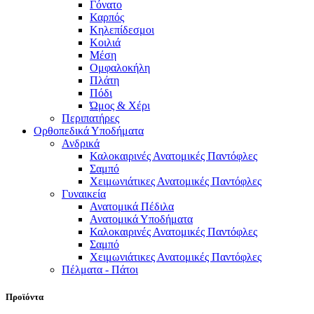
Γόνατο
Καρπός
Κηλεπίδεσμοι
Κοιλιά
Μέση
Ομφαλοκήλη
Πλάτη
Πόδι
Ώμος & Χέρι
Περιπατήρες
Ορθοπεδικά Υποδήματα
Ανδρικά
Καλοκαιρινές Ανατομικές Παντόφλες
Σαμπό
Χειμωνιάτικες Ανατομικές Παντόφλες
Γυναικεία
Ανατομικά Πέδιλα
Ανατομικά Υποδήματα
Καλοκαιρινές Ανατομικές Παντόφλες
Σαμπό
Χειμωνιάτικες Ανατομικές Παντόφλες
Πέλματα - Πάτοι
Προϊόντα