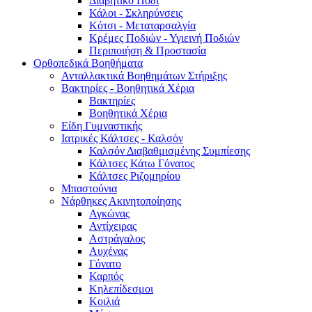
Διαβητικό Πόδι
Κάλοι - Σκληρύνσεις
Κότσι - Μεταταρσαλγία
Κρέμες Ποδιών - Υγιεινή Ποδιών
Περιποιήση & Προστασία
Ορθοπεδικά Βοηθήματα
Ανταλλακτικά Βοηθημάτων Στήριξης
Βακτηρίες - Βοηθητικά Χέρια
Βακτηρίες
Βοηθητικά Χέρια
Είδη Γυμναστικής
Ιατρικές Κάλτσες - Καλσόν
Καλσόν Διαβαθμισμένης Συμπίεσης
Κάλτσες Κάτω Γόνατος
Κάλτσες Ριζομηρίου
Μπαστούνια
Νάρθηκες Ακινητοποίησης
Αγκώνας
Αντίχειρας
Αστράγαλος
Αυχένας
Γόνατο
Καρπός
Κηλεπίδεσμοι
Κοιλιά