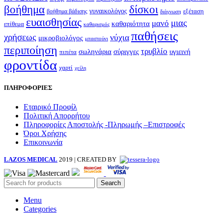
βοήθημα
δίσκοι
γυναικολόγος
εξέταση
βοήθημα βάδισης
διάγνωση
ευαισθησίας
μιας
μανό
καθαριότητα
επίθεμα
καθαρισμός
παθήσεις
χρήσεως
νύχια
μικροβιολόγος
μπαστούνι
περιποίηση
τρυβλίο
σωληνάρια
σύριγγες
υγιεινή
πιπέτα
φροντίδα
χαρτί
χείλη
ΠΛΗΡΟΦΟΡΙΕΣ
Εταιρικό Προφίλ
Πολιτική Απορρήτου
Πληροφορίες Αποστολής -Πληρωμής –Επιστροφές
Όροι Χρήσης
Επικοινωνία
LAZOS MEDICAL
2019 | CREATED BY
Search
Menu
Categories