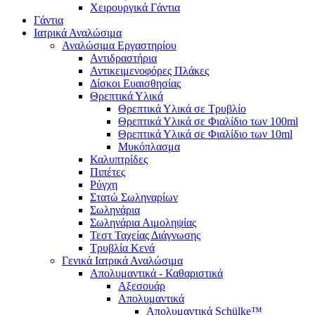
Χειρουργικά Γάντια
Γάντια
Ιατρικά Αναλώσιμα
Αναλώσιμα Εργαστηρίου
Αντιδραστήρια
Αντικειμενοφόρες Πλάκες
Δίσκοι Ευαισθησίας
Θρεπτικά Υλικά
Θρεπτικά Υλικά σε Τρυβλίο
Θρεπτικά Υλικά σε Φιαλίδιο των 100ml
Θρεπτικά Υλικά σε Φιαλίδιο των 10ml
Μυκόπλασμα
Καλυπτρίδες
Πιπέτες
Ρύγχη
Στατώ Σωληναρίων
Σωληνάρια
Σωληνάρια Αιμοληψίας
Τεστ Ταχείας Διάγνωσης
Τρυβλία Κενά
Γενικά Ιατρικά Αναλώσιμα
Απολυμαντικά - Καθαριστικά
Αξεσουάρ
Απολυμαντικά
Απολυμαντικά Schülke™