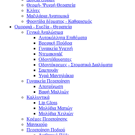
Θερμή- Ψυχρή Θεραπεία
Κλίνες
Μαξιλάρια Ανατομικά
Φροντίδα δέρματος - Καθαρισμός
Ομορφιά - Ευεξία - Θεραπεία
Γενικά Αναλώσιμα
Αυτοκόλλητα Επιθέματα
Βρεφική Πούδρα
Γυναικεία Υγιεινή
Ντεμακιγιάζ
Οδοντόβουρτσες
Οδοντόκρεμες - Στοματικά Διαλύματα
Σαμπουάν
Υγρά Μαντηλάκια
Γυναικεία Περιποίηση
Αποτρίχωση
Βαφή Μαλλιών
Καλλυντικά
Lip Gloss
Μολύβια Ματιών
Μολύβια Χειλιών
Κρέμες Περιποίησης
Μανικιούρ
Περιποίηση Ποδιού