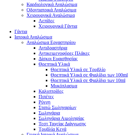
Καρδιολογικά Αναλώσιμα
Οδοντιατρικά Αναλώσιμα
Χειρουργικά Αναλώσιμα
Λεπίδες
Χειρουργικά Γάντια
Γάντια
Ιατρικά Αναλώσιμα
Αναλώσιμα Εργαστηρίου
Αντιδραστήρια
Αντικειμενοφόρες Πλάκες
Δίσκοι Ευαισθησίας
Θρεπτικά Υλικά
Θρεπτικά Υλικά σε Τρυβλίο
Θρεπτικά Υλικά σε Φιαλίδιο των 100ml
Θρεπτικά Υλικά σε Φιαλίδιο των 10ml
Μυκόπλασμα
Καλυπτρίδες
Πιπέτες
Ρύγχη
Στατώ Σωληναρίων
Σωληνάρια
Σωληνάρια Αιμοληψίας
Τεστ Ταχείας Διάγνωσης
Τρυβλία Κενά
Γενικά Ιατρικά Αναλώσιμα