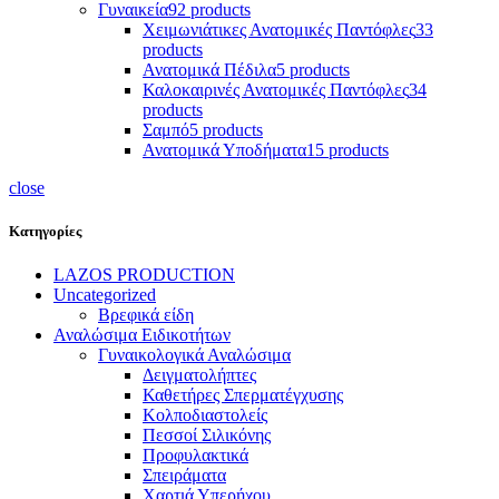
Γυναικεία
92 products
Χειμωνιάτικες Ανατομικές Παντόφλες
33
products
Ανατομικά Πέδιλα
5 products
Καλοκαιρινές Ανατομικές Παντόφλες
34
products
Σαμπό
5 products
Ανατομικά Υποδήματα
15 products
close
Κατηγορίες
LAZOS PRODUCTION
Uncategorized
Βρεφικά είδη
Αναλώσιμα Ειδικοτήτων
Γυναικολογικά Αναλώσιμα
Δειγματολήπτες
Καθετήρες Σπερματέγχυσης
Κολποδιαστολείς
Πεσσοί Σιλικόνης
Προφυλακτικά
Σπειράματα
Χαρτιά Υπερήχου