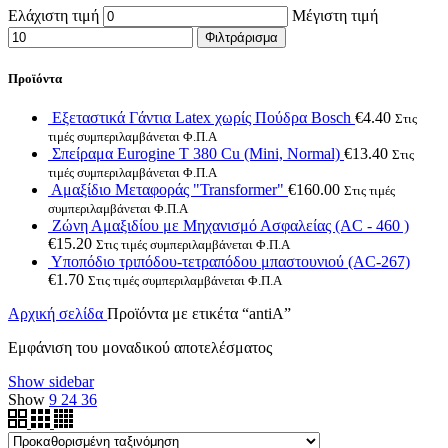
Ελάχιστη τιμή
Μέγιστη τιμή
Φιλτράρισμα
Προϊόντα
Εξεταστικά Γάντια Latex χωρίς Πούδρα Bosch
€
4.40
Στις
τιμές συμπεριλαμβάνεται Φ.Π.Α
Σπείραμα Eurogine Τ 380 Cu (Mini, Normal)
€
13.40
Στις
τιμές συμπεριλαμβάνεται Φ.Π.Α
Αμαξίδιο Μεταφοράς "Transformer"
€
160.00
Στις τιμές
συμπεριλαμβάνεται Φ.Π.Α
Ζώνη Αμαξιδίου με Μηχανισμό Ασφαλείας (AC - 460 )
€
15.20
Στις τιμές συμπεριλαμβάνεται Φ.Π.Α
Υποπόδιο τριπόδου-τετραπόδου μπαστουνιού (AC-267)
€
1.70
Στις τιμές συμπεριλαμβάνεται Φ.Π.Α
Αρχική σελίδα
Προϊόντα με ετικέτα “antiA”
Εμφάνιση του μοναδικού αποτελέσματος
Show sidebar
Show
9
24
36