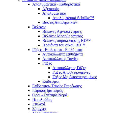
Απολυμαντικά - Καθαριστικά
Αξεσουάρ
Απολυμαντικά
Απολυμαντικά Schülke™
Βάσεις Αντισηπτικών
Βελόνες
Βελόνες Αμνιοκέντησης
Βελόνες Μεσοθεραπείας
Βελόνες παρακέντησης BD™
Προϊόντα του οίκου BD™
Γάζες - Επίδεσμοι - Επιθέματα
Αυτοκόλλητα Επιθέματα
Αυτοκόλλητες Ταινίες
Γάζες
Αυτοκόλλητες Γάζες
Γάζες Αποστειρωμένες
Γάζες Μη Αποστειρωμένες
Επίδεσμοι
Επίδεσμοι- Ταινίες Στερέωσης
Ιατρικός Ιματισμός
Οροί - Ενέσιμα Νερά
Πεταλούδες
Στυλεοί
Σύριγγες