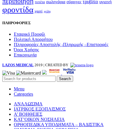
περιποίηση
τρυβλίο
σωληνάρια
σύριγγες
υγιεινή
πιπέτα
φροντίδα
χαρτί
χείλη
ΠΛΗΡΟΦΟΡΙΕΣ
Εταιρικό Προφίλ
Πολιτική Απορρήτου
Πληροφορίες Αποστολής -Πληρωμής –Επιστροφές
Όροι Χρήσης
Επικοινωνία
LAZOS MEDICAL
2019 | CREATED BY
Search
Menu
Categories
ΑΝΑΛΩΣΙΜΑ
ΙΑΤΡΙΚΟΣ ΕΞΟΠΛΙΣΜΟΣ
Α’ ΒΟΗΘΕΙΕΣ
ΚΑΤ’ΟΙΚΟΝ ΝΟΣΗΛΕΙΑ
ΟΡΘΟΠΕΔΙΚΑ ΥΠΟΔΗΜΑΤΑ – ΒΑΔΙΣΤΙΚΑ