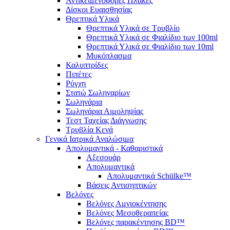
Αντικειμενοφόρες Πλάκες
Δίσκοι Ευαισθησίας
Θρεπτικά Υλικά
Θρεπτικά Υλικά σε Τρυβλίο
Θρεπτικά Υλικά σε Φιαλίδιο των 100ml
Θρεπτικά Υλικά σε Φιαλίδιο των 10ml
Μυκόπλασμα
Καλυπτρίδες
Πιπέτες
Ρύγχη
Στατώ Σωληναρίων
Σωληνάρια
Σωληνάρια Αιμοληψίας
Τεστ Ταχείας Διάγνωσης
Τρυβλία Κενά
Γενικά Ιατρικά Αναλώσιμα
Απολυμαντικά - Καθαριστικά
Αξεσουάρ
Απολυμαντικά
Απολυμαντικά Schülke™
Βάσεις Αντισηπτικών
Βελόνες
Βελόνες Αμνιοκέντησης
Βελόνες Μεσοθεραπείας
Βελόνες παρακέντησης BD™