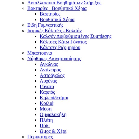
Ανταλλακτικά Βοηθημάτων Στήριξης
Βακτηρίες - Βοηθητικά Χέρια
Βακτηρίες
Βοηθητικά Χέρια
Είδη Γυμναστικής
Ιατρικές Κάλτσες - Καλσόν
Καλσόν Διαβαθμισμένης Συμπίεσης
Κάλτσες Κάτω Γόνατος
Κάλτσες Ριζομηρίου
Μπαστούνια
Νάρθηκες Ακινητοποίησης
Αγκώνας
Αντίχειρας
Αστράγαλος
Αυχένας
Γόνατο
Καρπός
Κηλεπίδεσμοι
Κοιλιά
Μέση
Ομφαλοκήλη
Πλάτη
Πόδι
Ώμος & Χέρι
Περιπατήρες