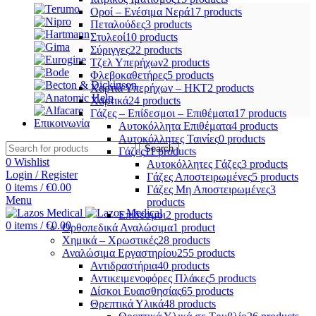
Οροί – Ενέσιμα Νερά
17 products
Πεταλούδες
3 products
Στυλεοί
10 products
Σύριγγες
22 products
Τζελ Υπερήχων
2 products
Φλεβοκαθετήρες
5 products
Χαρτιά Υπερήχων – ΗΚΤ
2 products
Χαρτικά
24 products
Γάζες – Επίδεσμοι – Επιθέματα
17 products
Επικοινωνία
Αυτοκόλλητα Επιθέματα
4 products
Αυτοκόλλητες Ταινίες
0 products
Search
Γάζες
11 products
0
Wishlist
Αυτοκόλλητες Γάζες
3 products
Login / Register
Γάζες Αποστειρωμένες
5 products
0
items
/
€
0.00
Γάζες Μη Αποστειρωμένες
3
Menu
products
Επίδεσμοι
2 products
0
items
/
€
0.00
Ορθοπεδικά Αναλώσιμα
1 product
Χημικά – Χρωστικές
28 products
Αναλώσιμα Εργαστηρίου
255 products
Αντιδραστήρια
40 products
Αντικειμενοφόρες Πλάκες
5 products
Δίσκοι Ευαισθησίας
65 products
Θρεπτικά Υλικά
48 products