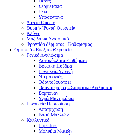
Πάνες
Σερβιετάκια
Σλιπ
Υποσέντονα
Δοχεία Ούρων
Θερμή- Ψυχρή Θεραπεία
Κλίνες
Μαξιλάρια Ανατομικά
Φροντίδα δέρματος - Καθαρισμός
Ομορφιά - Ευεξία - Θεραπεία
Γενικά Αναλώσιμα
Αυτοκόλλητα Επιθέματα
Βρεφική Πούδρα
Γυναικεία Υγιεινή
Ντεμακιγιάζ
Οδοντόβουρτσες
Οδοντόκρεμες - Στοματικά Διαλύματα
Σαμπουάν
Υγρά Μαντηλάκια
Γυναικεία Περιποίηση
Αποτρίχωση
Βαφή Μαλλιών
Καλλυντικά
Lip Gloss
Μολύβια Ματιών