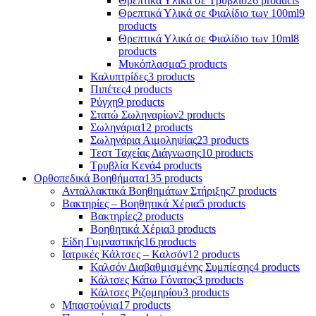
Θρεπτικά Υλικά σε Τρυβλίο
26 products
Θρεπτικά Υλικά σε Φιαλίδιο των 100ml
9
products
Θρεπτικά Υλικά σε Φιαλίδιο των 10ml
8
products
Μυκόπλασμα
5 products
Καλυπτρίδες
3 products
Πιπέτες
4 products
Ρύγχη
9 products
Στατώ Σωληναρίων
2 products
Σωληνάρια
12 products
Σωληνάρια Αιμοληψίας
23 products
Τεστ Ταχείας Διάγνωσης
10 products
Τρυβλία Κενά
4 products
Ορθοπεδικά Βοηθήματα
135 products
Ανταλλακτικά Βοηθημάτων Στήριξης
7 products
Βακτηρίες – Βοηθητικά Χέρια
5 products
Βακτηρίες
2 products
Βοηθητικά Χέρια
3 products
Είδη Γυμναστικής
16 products
Ιατρικές Κάλτσες – Καλσόν
12 products
Καλσόν Διαβαθμισμένης Συμπίεσης
4 products
Κάλτσες Κάτω Γόνατος
3 products
Κάλτσες Ριζομηρίου
3 products
Μπαστούνια
17 products