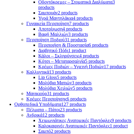
Οδοντόκρεμες – Στοματικά Διαλύματα
3
products
Σαμπουάν
2 products
Υγρά Μαντηλάκια
4 products
Γυναικεία Περιποίηση
7 products
Αποτρίχωση
4 products
Βαφή Μαλλιών
3 products
Περιποίηση Ποδιού
31 products
Περιποιήση & Προστασία
6 products
Διαβητικό Πόδι
1 product
Κάλοι – Σκληρύνσεις
4 products
Κότσι – Μεταταρσαλγία
5 products
Κρέμες Ποδιών – Υγιεινή Ποδιών
17 products
Καλλυντικά
13 products
Lip Gloss
5 products
Μολύβια Ματιών
3 products
Μολύβια Χειλιών
5 products
Μανικιούρ
31 products
Κρέμες Περιποίησης
6 products
Ορθοπεδικά Υποδήματα
127 products
Πέλματα – Πάτοι
23 products
Ανδρικά
12 products
Χειμωνιάτικες Ανατομικές Παντόφλες
9 products
Καλοκαιρινές Ανατομικές Παντόφλες
1 product
Σαμπό
2 products