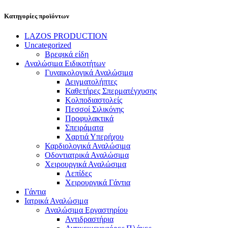
Κατηγορίες προϊόντων
LAZOS PRODUCTION
Uncategorized
Βρεφικά είδη
Αναλώσιμα Ειδικοτήτων
Γυναικολογικά Αναλώσιμα
Δειγματολήπτες
Καθετήρες Σπερματέγχυσης
Κολποδιαστολείς
Πεσσοί Σιλικόνης
Προφυλακτικά
Σπειράματα
Χαρτιά Υπερήχου
Καρδιολογικά Αναλώσιμα
Οδοντιατρικά Αναλώσιμα
Χειρουργικά Αναλώσιμα
Λεπίδες
Χειρουργικά Γάντια
Γάντια
Ιατρικά Αναλώσιμα
Αναλώσιμα Εργαστηρίου
Αντιδραστήρια