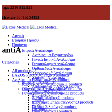
τηλ: 2310 915.921
Πεστών 50, ΤΚ 54453
Αρχική
Εταιρικό Προφίλ
Προϊόντα
antiA
Ιατρικά Αναλώσιμα
Αναλώσιμα Εργαστηρίου
Γενικά Ιατρικά Αναλώσιμα
Categories
Γυναικολογικά Αναλώσιμα
Ορθοπεδικά Αναλώσιμα
All
products
Χειρουργικά Αναλώσιμα
LAZOS PRODUCTION
0 products
Χημικά - Χρωστικές
Αναλώσιμα Ειδικοτήτων
98 products
Ιατρικός Εξοπλισμός
Καρδιολογικά Αναλώσιμα
11 products
Απολύμανση - Αποστείρωση
Οδοντιατρικά Αναλώσιμα
46 products
Αυτόματες Πιπέτες
Γυναικολογικά Αναλώσιμα
33 products
Διαγνωστικά
Δειγματολήπτες
7 products
Έπιπλα
Καθετήρες Σπερματέγχυσης
3 products
Ζυγοί
Πεσσοί Σιλικόνης
2 products
Πιεσόμετρα
Προφυλακτικά
3 products