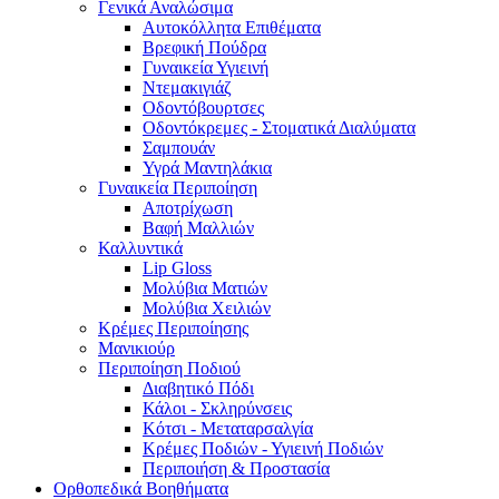
Γενικά Αναλώσιμα
Αυτοκόλλητα Επιθέματα
Βρεφική Πούδρα
Γυναικεία Υγιεινή
Ντεμακιγιάζ
Οδοντόβουρτσες
Οδοντόκρεμες - Στοματικά Διαλύματα
Σαμπουάν
Υγρά Μαντηλάκια
Γυναικεία Περιποίηση
Αποτρίχωση
Βαφή Μαλλιών
Καλλυντικά
Lip Gloss
Μολύβια Ματιών
Μολύβια Χειλιών
Κρέμες Περιποίησης
Μανικιούρ
Περιποίηση Ποδιού
Διαβητικό Πόδι
Κάλοι - Σκληρύνσεις
Κότσι - Μεταταρσαλγία
Κρέμες Ποδιών - Υγιεινή Ποδιών
Περιποιήση & Προστασία
Ορθοπεδικά Βοηθήματα