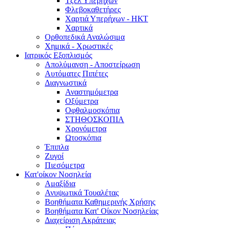
Τζελ Υπερήχων
Φλεβοκαθετήρες
Χαρτιά Υπερήχων - ΗΚΤ
Χαρτικά
Ορθοπεδικά Αναλώσιμα
Χημικά - Χρωστικές
Ιατρικός Εξοπλισμός
Απολύμανση - Αποστείρωση
Αυτόματες Πιπέτες
Διαγνωστικά
Αναστημόμετρα
Οξύμετρα
Οφθαλμοσκόπια
ΣΤΗΘΟΣΚΟΠΙΑ
Χρονόμετρα
Ωτοσκόπια
Έπιπλα
Ζυγοί
Πιεσόμετρα
Κατ'οίκον Νοσηλεία
Αμαξίδια
Ανυψωτικά Τουαλέτας
Βοηθήματα Καθημερινής Χρήσης
Βοηθήματα Κατ' Οίκον Νοσηλείας
Διαχείριση Ακράτειας