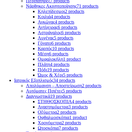
Περιπατήρες
7 products
Νάρθηκες Ακινητοποίησης
71 products
Κηλεπίδεσμοι
2 products
Κοιλιά
4 products
Αγκώνας
4 products
Αντίχειρας
6 products
Αστράγαλος
6 products
Αυχένας
5 products
Γόνατο
6 products
Καρπός
10 products
Μέση
6 products
Ομφαλοκήλη
1 product
Πλάτη
4 products
Πόδι
19 products
Ώμος & Χέρι
5 products
Ιατρικός Εξοπλισμός
34 products
Απολύμανση – Αποστείρωση
2 products
Αυτόματες Πιπέτες
5 products
Διαγνωστικά
19 products
ΣΤΗΘΟΣΚΟΠΙΑ
4 products
Αναστημόμετρα
3 products
Οξύμετρα
2 products
Οφθαλμοσκόπια
1 product
Χρονόμετρα
2 products
Ωτοσκόπια
7 products