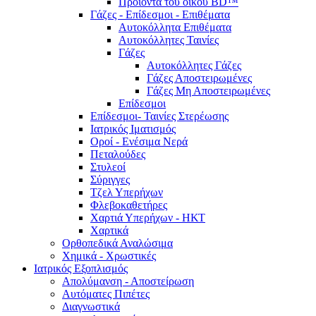
Προϊόντα του οίκου BD™
Γάζες - Επίδεσμοι - Επιθέματα
Αυτοκόλλητα Επιθέματα
Αυτοκόλλητες Ταινίες
Γάζες
Αυτοκόλλητες Γάζες
Γάζες Αποστειρωμένες
Γάζες Μη Αποστειρωμένες
Επίδεσμοι
Επίδεσμοι- Ταινίες Στερέωσης
Ιατρικός Ιματισμός
Οροί - Ενέσιμα Νερά
Πεταλούδες
Στυλεοί
Σύριγγες
Τζελ Υπερήχων
Φλεβοκαθετήρες
Χαρτιά Υπερήχων - ΗΚΤ
Χαρτικά
Ορθοπεδικά Αναλώσιμα
Χημικά - Χρωστικές
Ιατρικός Εξοπλισμός
Απολύμανση - Αποστείρωση
Αυτόματες Πιπέτες
Διαγνωστικά