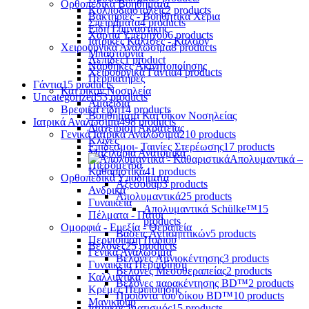
Ορθοπεδικά Βοηθήματα
Κολποδιαστολείς
2 products
Βακτηρίες - Βοηθητικά Χέρια
Σπειράματα
4 products
Είδη Γυμναστικής
Χαρτιά Υπερήχου
6 products
Ιατρικές Κάλτσες - Καλσόν
Χειρουργικά Αναλώσιμα
8 products
Μπαστούνια
Λεπίδες
1 product
Νάρθηκες Ακινητοποίησης
Χειρουργικά Γάντια
4 products
Περιπατήρες
Γάντια
15 products
Κατ'οίκον Νοσηλεία
Uncategorized
53 products
Αμαξίδια
Βρεφικά είδη
14 products
Βοηθήματα Κατ'οίκον Νοσηλείας
Ιατρικά Αναλώσιμα
498 products
Διαχείριση Ακράτειας
Γενικά Ιατρικά Αναλώσιμα
210 products
Κλίνες
Επίδεσμοι- Ταινίες Στερέωσης
17 products
Μαξιλάρια Ανατομικά
Απολυμαντικά –
Πιεσόμετρα
Καθαριστικά
41 products
Ορθοπεδικά Υποδήματα
Αξεσουάρ
3 products
Ανδρικά
Απολυμαντικά
25 products
Γυναικεία
Απολυμαντικά Schülke™
15
Πέλματα - Πάτοι
products
Ομορφιά - Ευεξία - Θεραπεία
Βάσεις Αντισηπτικών
5 products
Περιποίηση Ποδιού
Βελόνες
25 products
Γενικά Αναλώσιμα
Βελόνες Αμνιοκέντησης
3 products
Γυναικεία Περιποίηση
Βελόνες Μεσοθεραπείας
2 products
Καλλυντικά
Βελόνες παρακέντησης BD™
2 products
Κρέμες Περιποίησης
Προϊόντα του οίκου BD™
10 products
Μανικιούρ
Ιατρικός Ιματισμός
15 products