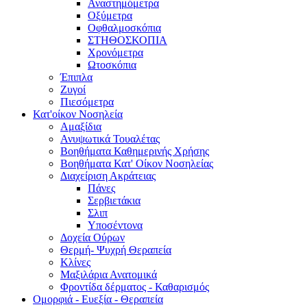
Αναστημόμετρα
Οξύμετρα
Οφθαλμοσκόπια
ΣΤΗΘΟΣΚΟΠΙΑ
Χρονόμετρα
Ωτοσκόπια
Έπιπλα
Ζυγοί
Πιεσόμετρα
Κατ'οίκον Νοσηλεία
Αμαξίδια
Ανυψωτικά Τουαλέτας
Βοηθήματα Καθημερινής Χρήσης
Βοηθήματα Κατ' Οίκον Νοσηλείας
Διαχείριση Ακράτειας
Πάνες
Σερβιετάκια
Σλιπ
Υποσέντονα
Δοχεία Ούρων
Θερμή- Ψυχρή Θεραπεία
Κλίνες
Μαξιλάρια Ανατομικά
Φροντίδα δέρματος - Καθαρισμός
Ομορφιά - Ευεξία - Θεραπεία