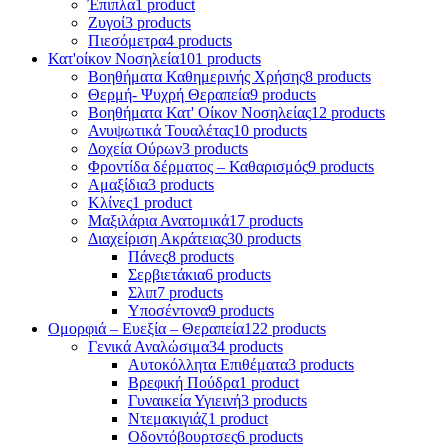
Έπιπλα
1 product
Ζυγοί
3 products
Πιεσόμετρα
4 products
Κατ'οίκον Νοσηλεία
101 products
Βοηθήματα Καθημερινής Χρήσης
8 products
Θερμή- Ψυχρή Θεραπεία
9 products
Βοηθήματα Κατ' Οίκον Νοσηλείας
12 products
Ανυψωτικά Τουαλέτας
10 products
Δοχεία Ούρων
3 products
Φροντίδα δέρματος – Καθαρισμός
9 products
Αμαξίδια
3 products
Κλίνες
1 product
Μαξιλάρια Ανατομικά
17 products
Διαχείριση Ακράτειας
30 products
Πάνες
8 products
Σερβιετάκια
6 products
Σλιπ
7 products
Υποσέντονα
9 products
Ομορφιά – Ευεξία – Θεραπεία
122 products
Γενικά Αναλώσιμα
34 products
Αυτοκόλλητα Επιθέματα
3 products
Βρεφική Πούδρα
1 product
Γυναικεία Υγιεινή
3 products
Ντεμακιγιάζ
1 product
Οδοντόβουρτσες
6 products