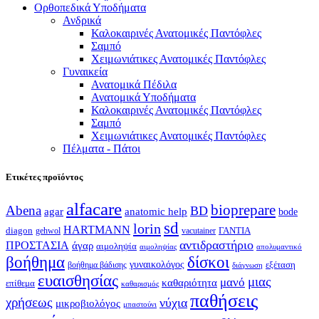
Ορθοπεδικά Υποδήματα
Ανδρικά
Καλοκαιρινές Ανατομικές Παντόφλες
Σαμπό
Χειμωνιάτικες Ανατομικές Παντόφλες
Γυναικεία
Ανατομικά Πέδιλα
Ανατομικά Υποδήματα
Καλοκαιρινές Ανατομικές Παντόφλες
Σαμπό
Χειμωνιάτικες Ανατομικές Παντόφλες
Πέλματα - Πάτοι
Ετικέτες προϊόντος
alfacare
bioprepare
Abena
BD
agar
anatomic help
bode
sd
lorin
HARTMANN
diagon
ΓΑΝΤΙΑ
gehwol
vacutainer
αντιδραστήριο
ΠΡΟΣΤΑΣΙΑ
άγαρ
αιμοληψία
απολυμαντικό
αιμοληψίας
βοήθημα
δίσκοι
γυναικολόγος
εξέταση
βοήθημα βάδισης
διάγνωση
ευαισθησίας
μιας
μανό
καθαριότητα
επίθεμα
καθαρισμός
παθήσεις
χρήσεως
νύχια
μικροβιολόγος
μπαστούνι