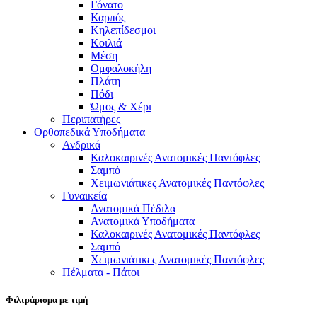
Γόνατο
Καρπός
Κηλεπίδεσμοι
Κοιλιά
Μέση
Ομφαλοκήλη
Πλάτη
Πόδι
Ώμος & Χέρι
Περιπατήρες
Ορθοπεδικά Υποδήματα
Ανδρικά
Καλοκαιρινές Ανατομικές Παντόφλες
Σαμπό
Χειμωνιάτικες Ανατομικές Παντόφλες
Γυναικεία
Ανατομικά Πέδιλα
Ανατομικά Υποδήματα
Καλοκαιρινές Ανατομικές Παντόφλες
Σαμπό
Χειμωνιάτικες Ανατομικές Παντόφλες
Πέλματα - Πάτοι
Φιλτράρισμα με τιμή