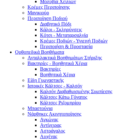
Μολύβια Χειλιών
Κρέμες Περιποίησης
Μανικιούρ
Περιποίηση Ποδιού
Διαβητικό Πόδι
Κάλοι - Σκληρύνσεις
Κότσι - Μεταταρσαλγία
Κρέμες Ποδιών - Υγιεινή Ποδιών
Περιποιήση & Προστασία
Ορθοπεδικά Βοηθήματα
Ανταλλακτικά Βοηθημάτων Στήριξης
Βακτηρίες - Βοηθητικά Χέρια
Βακτηρίες
Βοηθητικά Χέρια
Είδη Γυμναστικής
Ιατρικές Κάλτσες - Καλσόν
Καλσόν Διαβαθμισμένης Συμπίεσης
Κάλτσες Κάτω Γόνατος
Κάλτσες Ριζομηρίου
Μπαστούνια
Νάρθηκες Ακινητοποίησης
Αγκώνας
Αντίχειρας
Αστράγαλος
Αυχένας