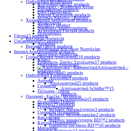
Ορθοπεδικά Βοηθήματα
Κολποδιαστολείς
2 products
Βακτηρίες - Βοηθητικά Χέρια
Σπειράματα
4 products
Είδη Γυμναστικής
Χαρτιά Υπερήχου
6 products
Ιατρικές Κάλτσες - Καλσόν
Χειρουργικά Αναλώσιμα
8 products
Μπαστούνια
Λεπίδες
1 product
Νάρθηκες Ακινητοποίησης
Χειρουργικά Γάντια
4 products
Περιπατήρες
Γάντια
15 products
Κατ'οίκον Νοσηλεία
Uncategorized
53 products
Αμαξίδια
Βρεφικά είδη
14 products
Βοηθήματα Κατ'οίκον Νοσηλείας
Ιατρικά Αναλώσιμα
498 products
Διαχείριση Ακράτειας
Γενικά Ιατρικά Αναλώσιμα
210 products
Κλίνες
Επίδεσμοι- Ταινίες Στερέωσης
17 products
Μαξιλάρια Ανατομικά
Απολυμαντικά –
Πιεσόμετρα
Καθαριστικά
41 products
Ορθοπεδικά Υποδήματα
Αξεσουάρ
3 products
Ανδρικά
Απολυμαντικά
25 products
Γυναικεία
Απολυμαντικά Schülke™
15
Πέλματα - Πάτοι
products
Ομορφιά - Ευεξία - Θεραπεία
Βάσεις Αντισηπτικών
5 products
Περιποίηση Ποδιού
Βελόνες
25 products
Γενικά Αναλώσιμα
Βελόνες Αμνιοκέντησης
3 products
Γυναικεία Περιποίηση
Βελόνες Μεσοθεραπείας
2 products
Καλλυντικά
Βελόνες παρακέντησης BD™
2 products
Κρέμες Περιποίησης
Προϊόντα του οίκου BD™
10 products
Μανικιούρ
Ιατρικός Ιματισμός
15 products