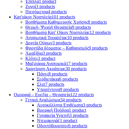
Έπιπλα
1 product
Ζυγοί
3 products
Πιεσόμετρα
4 products
Κατ'οίκον Νοσηλεία
101 products
Βοηθήματα Καθημερινής Χρήσης
8 products
Θερμή- Ψυχρή Θεραπεία
9 products
Βοηθήματα Κατ' Οίκον Νοσηλείας
12 products
Ανυψωτικά Τουαλέτας
10 products
Δοχεία Ούρων
3 products
Φροντίδα δέρματος – Καθαρισμός
9 products
Αμαξίδια
3 products
Κλίνες
1 product
Μαξιλάρια Ανατομικά
17 products
Διαχείριση Ακράτειας
30 products
Πάνες
8 products
Σερβιετάκια
6 products
Σλιπ
7 products
Υποσέντονα
9 products
Ομορφιά – Ευεξία – Θεραπεία
122 products
Γενικά Αναλώσιμα
34 products
Αυτοκόλλητα Επιθέματα
3 products
Βρεφική Πούδρα
1 product
Γυναικεία Υγιεινή
3 products
Ντεμακιγιάζ
1 product
Οδοντόβουρτσες
6 products