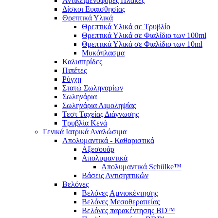
Αντικειμενοφόρες Πλάκες
Δίσκοι Ευαισθησίας
Θρεπτικά Υλικά
Θρεπτικά Υλικά σε Τρυβλίο
Θρεπτικά Υλικά σε Φιαλίδιο των 100ml
Θρεπτικά Υλικά σε Φιαλίδιο των 10ml
Μυκόπλασμα
Καλυπτρίδες
Πιπέτες
Ρύγχη
Στατώ Σωληναρίων
Σωληνάρια
Σωληνάρια Αιμοληψίας
Τεστ Ταχείας Διάγνωσης
Τρυβλία Κενά
Γενικά Ιατρικά Αναλώσιμα
Απολυμαντικά - Καθαριστικά
Αξεσουάρ
Απολυμαντικά
Απολυμαντικά Schülke™
Βάσεις Αντισηπτικών
Βελόνες
Βελόνες Αμνιοκέντησης
Βελόνες Μεσοθεραπείας
Βελόνες παρακέντησης BD™