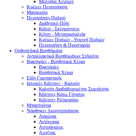
Μολύβια Χειλιών
Κρέμες Περιποίησης
Μανικιούρ
Περιποίηση Ποδιού
Διαβητικό Πόδι
Κάλοι - Σκληρύνσεις
Κότσι - Μεταταρσαλγία
Κρέμες Ποδιών - Υγιεινή Ποδιών
Περιποιήση & Προστασία
Ορθοπεδικά Βοηθήματα
Ανταλλακτικά Βοηθημάτων Στήριξης
Βακτηρίες - Βοηθητικά Χέρια
Βακτηρίες
Βοηθητικά Χέρια
Είδη Γυμναστικής
Ιατρικές Κάλτσες - Καλσόν
Καλσόν Διαβαθμισμένης Συμπίεσης
Κάλτσες Κάτω Γόνατος
Κάλτσες Ριζομηρίου
Μπαστούνια
Νάρθηκες Ακινητοποίησης
Αγκώνας
Αντίχειρας
Αστράγαλος
Αυχένας