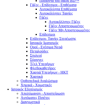
Προϊόντα του οίκου BD™
Γάζες - Επίδεσμοι - Επιθέματα
Αυτοκόλλητα Επιθέματα
Αυτοκόλλητες Ταινίες
Γάζες
Αυτοκόλλητες Γάζες
Γάζες Αποστειρωμένες
Γάζες Μη Αποστειρωμένες
Επίδεσμοι
Επίδεσμοι- Ταινίες Στερέωσης
Ιατρικός Ιματισμός
Οροί - Ενέσιμα Νερά
Πεταλούδες
Στυλεοί
Σύριγγες
Τζελ Υπερήχων
Φλεβοκαθετήρες
Χαρτιά Υπερήχων - ΗΚΤ
Χαρτικά
Ορθοπεδικά Αναλώσιμα
Χημικά - Χρωστικές
Ιατρικός Εξοπλισμός
Απολύμανση - Αποστείρωση
Αυτόματες Πιπέτες
Διαγνωστικά