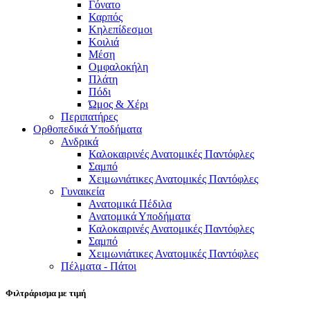
Γόνατο
Καρπός
Κηλεπίδεσμοι
Κοιλιά
Μέση
Ομφαλοκήλη
Πλάτη
Πόδι
Ώμος & Χέρι
Περιπατήρες
Ορθοπεδικά Υποδήματα
Ανδρικά
Καλοκαιρινές Ανατομικές Παντόφλες
Σαμπό
Χειμωνιάτικες Ανατομικές Παντόφλες
Γυναικεία
Ανατομικά Πέδιλα
Ανατομικά Υποδήματα
Καλοκαιρινές Ανατομικές Παντόφλες
Σαμπό
Χειμωνιάτικες Ανατομικές Παντόφλες
Πέλματα - Πάτοι
Φιλτράρισμα με τιμή