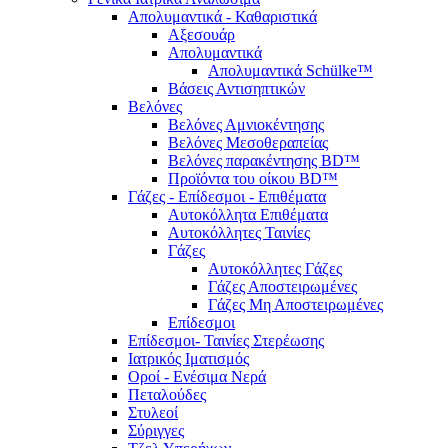
Απολυμαντικά - Καθαριστικά
Αξεσουάρ
Απολυμαντικά
Απολυμαντικά Schülke™
Βάσεις Αντισηπτικών
Βελόνες
Βελόνες Αμνιοκέντησης
Βελόνες Μεσοθεραπείας
Βελόνες παρακέντησης BD™
Προϊόντα του οίκου BD™
Γάζες - Επίδεσμοι - Επιθέματα
Αυτοκόλλητα Επιθέματα
Αυτοκόλλητες Ταινίες
Γάζες
Αυτοκόλλητες Γάζες
Γάζες Αποστειρωμένες
Γάζες Μη Αποστειρωμένες
Επίδεσμοι
Επίδεσμοι- Ταινίες Στερέωσης
Ιατρικός Ιματισμός
Οροί - Ενέσιμα Νερά
Πεταλούδες
Στυλεοί
Σύριγγες