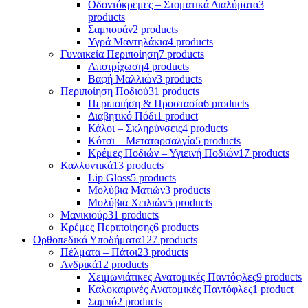
Οδοντόκρεμες – Στοματικά Διαλύματα
3
products
Σαμπουάν
2 products
Υγρά Μαντηλάκια
4 products
Γυναικεία Περιποίηση
7 products
Αποτρίχωση
4 products
Βαφή Μαλλιών
3 products
Περιποίηση Ποδιού
31 products
Περιποιήση & Προστασία
6 products
Διαβητικό Πόδι
1 product
Κάλοι – Σκληρύνσεις
4 products
Κότσι – Μεταταρσαλγία
5 products
Κρέμες Ποδιών – Υγιεινή Ποδιών
17 products
Καλλυντικά
13 products
Lip Gloss
5 products
Μολύβια Ματιών
3 products
Μολύβια Χειλιών
5 products
Μανικιούρ
31 products
Κρέμες Περιποίησης
6 products
Ορθοπεδικά Υποδήματα
127 products
Πέλματα – Πάτοι
23 products
Ανδρικά
12 products
Χειμωνιάτικες Ανατομικές Παντόφλες
9 products
Καλοκαιρινές Ανατομικές Παντόφλες
1 product
Σαμπό
2 products