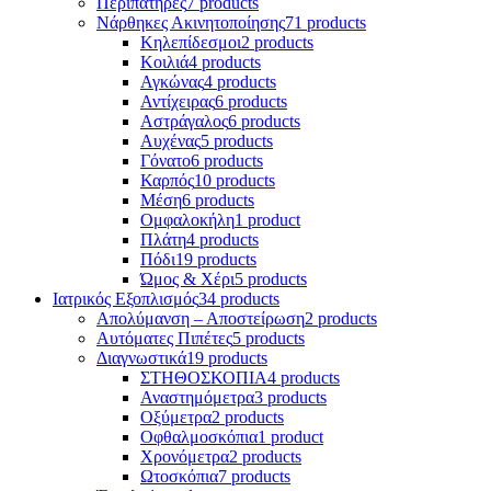
Περιπατήρες
7 products
Νάρθηκες Ακινητοποίησης
71 products
Κηλεπίδεσμοι
2 products
Κοιλιά
4 products
Αγκώνας
4 products
Αντίχειρας
6 products
Αστράγαλος
6 products
Αυχένας
5 products
Γόνατο
6 products
Καρπός
10 products
Μέση
6 products
Ομφαλοκήλη
1 product
Πλάτη
4 products
Πόδι
19 products
Ώμος & Χέρι
5 products
Ιατρικός Εξοπλισμός
34 products
Απολύμανση – Αποστείρωση
2 products
Αυτόματες Πιπέτες
5 products
Διαγνωστικά
19 products
ΣΤΗΘΟΣΚΟΠΙΑ
4 products
Αναστημόμετρα
3 products
Οξύμετρα
2 products
Οφθαλμοσκόπια
1 product
Χρονόμετρα
2 products
Ωτοσκόπια
7 products