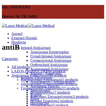
τηλ: 2310 915.921
Πεστών 50, ΤΚ 54453
Αρχική
Εταιρικό Προφίλ
Προϊόντα
antiB
Ιατρικά Αναλώσιμα
Αναλώσιμα Εργαστηρίου
Γενικά Ιατρικά Αναλώσιμα
Categories
Γυναικολογικά Αναλώσιμα
Ορθοπεδικά Αναλώσιμα
All
products
Χειρουργικά Αναλώσιμα
LAZOS PRODUCTION
0 products
Χημικά - Χρωστικές
Αναλώσιμα Ειδικοτήτων
98 products
Ιατρικός Εξοπλισμός
Καρδιολογικά Αναλώσιμα
11 products
Απολύμανση - Αποστείρωση
Οδοντιατρικά Αναλώσιμα
46 products
Αυτόματες Πιπέτες
Γυναικολογικά Αναλώσιμα
33 products
Διαγνωστικά
Δειγματολήπτες
7 products
Έπιπλα
Καθετήρες Σπερματέγχυσης
3 products
Ζυγοί
Πεσσοί Σιλικόνης
2 products
Πιεσόμετρα
Προφυλακτικά
3 products