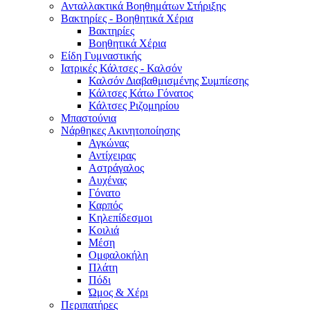
Ανταλλακτικά Βοηθημάτων Στήριξης
Βακτηρίες - Βοηθητικά Χέρια
Βακτηρίες
Βοηθητικά Χέρια
Είδη Γυμναστικής
Ιατρικές Κάλτσες - Καλσόν
Καλσόν Διαβαθμισμένης Συμπίεσης
Κάλτσες Κάτω Γόνατος
Κάλτσες Ριζομηρίου
Μπαστούνια
Νάρθηκες Ακινητοποίησης
Αγκώνας
Αντίχειρας
Αστράγαλος
Αυχένας
Γόνατο
Καρπός
Κηλεπίδεσμοι
Κοιλιά
Μέση
Ομφαλοκήλη
Πλάτη
Πόδι
Ώμος & Χέρι
Περιπατήρες