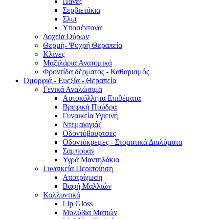
Πάνες
Σερβιετάκια
Σλιπ
Υποσέντονα
Δοχεία Ούρων
Θερμή- Ψυχρή Θεραπεία
Κλίνες
Μαξιλάρια Ανατομικά
Φροντίδα δέρματος - Καθαρισμός
Ομορφιά - Ευεξία - Θεραπεία
Γενικά Αναλώσιμα
Αυτοκόλλητα Επιθέματα
Βρεφική Πούδρα
Γυναικεία Υγιεινή
Ντεμακιγιάζ
Οδοντόβουρτσες
Οδοντόκρεμες - Στοματικά Διαλύματα
Σαμπουάν
Υγρά Μαντηλάκια
Γυναικεία Περιποίηση
Αποτρίχωση
Βαφή Μαλλιών
Καλλυντικά
Lip Gloss
Μολύβια Ματιών