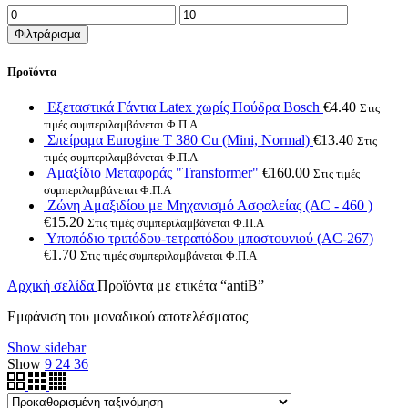
Ελάχιστη
Μέγιστη
τιμή
τιμή
Φιλτράρισμα
Προϊόντα
Εξεταστικά Γάντια Latex χωρίς Πούδρα Bosch
€
4.40
Στις
τιμές συμπεριλαμβάνεται Φ.Π.Α
Σπείραμα Eurogine Τ 380 Cu (Mini, Normal)
€
13.40
Στις
τιμές συμπεριλαμβάνεται Φ.Π.Α
Αμαξίδιο Μεταφοράς "Transformer"
€
160.00
Στις τιμές
συμπεριλαμβάνεται Φ.Π.Α
Ζώνη Αμαξιδίου με Μηχανισμό Ασφαλείας (AC - 460 )
€
15.20
Στις τιμές συμπεριλαμβάνεται Φ.Π.Α
Υποπόδιο τριπόδου-τετραπόδου μπαστουνιού (AC-267)
€
1.70
Στις τιμές συμπεριλαμβάνεται Φ.Π.Α
Αρχική σελίδα
Προϊόντα με ετικέτα “antiB”
Εμφάνιση του μοναδικού αποτελέσματος
Show sidebar
Show
9
24
36