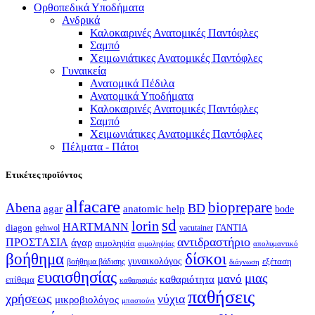
Ορθοπεδικά Υποδήματα
Ανδρικά
Καλοκαιρινές Ανατομικές Παντόφλες
Σαμπό
Χειμωνιάτικες Ανατομικές Παντόφλες
Γυναικεία
Ανατομικά Πέδιλα
Ανατομικά Υποδήματα
Καλοκαιρινές Ανατομικές Παντόφλες
Σαμπό
Χειμωνιάτικες Ανατομικές Παντόφλες
Πέλματα - Πάτοι
Ετικέτες προϊόντος
alfacare
bioprepare
Abena
BD
agar
anatomic help
bode
sd
lorin
HARTMANN
diagon
ΓΑΝΤΙΑ
gehwol
vacutainer
αντιδραστήριο
ΠΡΟΣΤΑΣΙΑ
άγαρ
αιμοληψία
απολυμαντικό
αιμοληψίας
βοήθημα
δίσκοι
γυναικολόγος
εξέταση
βοήθημα βάδισης
διάγνωση
ευαισθησίας
μιας
μανό
καθαριότητα
επίθεμα
καθαρισμός
παθήσεις
χρήσεως
νύχια
μικροβιολόγος
μπαστούνι