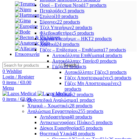
Οροί – Ενέσιμα Νερά
17 products
Πεταλούδες
3 products
Στυλεοί
10 products
Σύριγγες
22 products
Τζελ Υπερήχων
2 products
Φλεβοκαθετήρες
5 products
Χαρτιά Υπερήχων – ΗΚΤ
2 products
Χαρτικά
24 products
Γάζες – Επίδεσμοι – Επιθέματα
17 products
Επικοινωνία
Αυτοκόλλητα Επιθέματα
4 products
Αυτοκόλλητες Ταινίες
0 products
Search
Γάζες
11 products
0
Wishlist
Αυτοκόλλητες Γάζες
3 products
Login / Register
Γάζες Αποστειρωμένες
5 products
0
items
/
€
0.00
Γάζες Μη Αποστειρωμένες
3
Menu
products
Επίδεσμοι
2 products
0
items
/
€
0.00
Ορθοπεδικά Αναλώσιμα
1 product
Χημικά – Χρωστικές
28 products
Αναλώσιμα Εργαστηρίου
255 products
Αντιδραστήρια
40 products
Αντικειμενοφόρες Πλάκες
5 products
Δίσκοι Ευαισθησίας
65 products
Θρεπτικά Υλικά
48 products