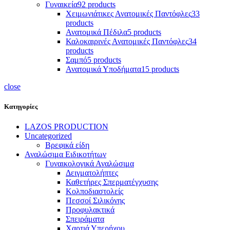
Γυναικεία
92 products
Χειμωνιάτικες Ανατομικές Παντόφλες
33
products
Ανατομικά Πέδιλα
5 products
Καλοκαιρινές Ανατομικές Παντόφλες
34
products
Σαμπό
5 products
Ανατομικά Υποδήματα
15 products
close
Κατηγορίες
LAZOS PRODUCTION
Uncategorized
Βρεφικά είδη
Αναλώσιμα Ειδικοτήτων
Γυναικολογικά Αναλώσιμα
Δειγματολήπτες
Καθετήρες Σπερματέγχυσης
Κολποδιαστολείς
Πεσσοί Σιλικόνης
Προφυλακτικά
Σπειράματα
Χαρτιά Υπερήχου