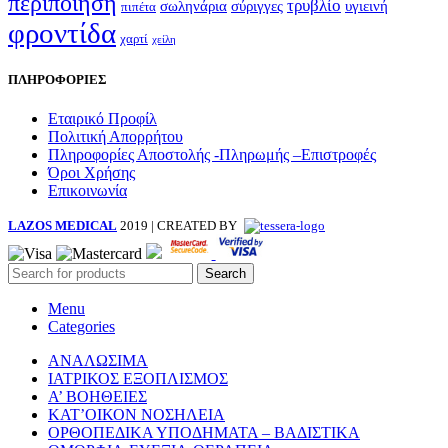
περιποίηση
τρυβλίο
σωληνάρια
σύριγγες
υγιεινή
πιπέτα
φροντίδα
χαρτί
χείλη
ΠΛΗΡΟΦΟΡΙΕΣ
Εταιρικό Προφίλ
Πολιτική Απορρήτου
Πληροφορίες Αποστολής -Πληρωμής –Επιστροφές
Όροι Χρήσης
Επικοινωνία
LAZOS MEDICAL
2019 | CREATED BY
Search
Menu
Categories
ΑΝΑΛΩΣΙΜΑ
ΙΑΤΡΙΚΟΣ ΕΞΟΠΛΙΣΜΟΣ
Α’ ΒΟΗΘΕΙΕΣ
ΚΑΤ’ΟΙΚΟΝ ΝΟΣΗΛΕΙΑ
ΟΡΘΟΠΕΔΙΚΑ ΥΠΟΔΗΜΑΤΑ – ΒΑΔΙΣΤΙΚΑ