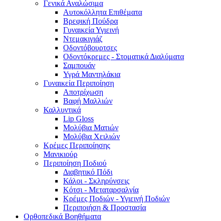
Γενικά Αναλώσιμα
Αυτοκόλλητα Επιθέματα
Βρεφική Πούδρα
Γυναικεία Υγιεινή
Ντεμακιγιάζ
Οδοντόβουρτσες
Οδοντόκρεμες - Στοματικά Διαλύματα
Σαμπουάν
Υγρά Μαντηλάκια
Γυναικεία Περιποίηση
Αποτρίχωση
Βαφή Μαλλιών
Καλλυντικά
Lip Gloss
Μολύβια Ματιών
Μολύβια Χειλιών
Κρέμες Περιποίησης
Μανικιούρ
Περιποίηση Ποδιού
Διαβητικό Πόδι
Κάλοι - Σκληρύνσεις
Κότσι - Μεταταρσαλγία
Κρέμες Ποδιών - Υγιεινή Ποδιών
Περιποιήση & Προστασία
Ορθοπεδικά Βοηθήματα