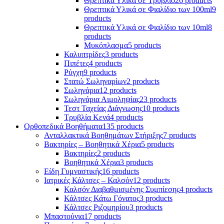
Θρεπτικά Υλικά σε Τρυβλίο
26 products
Θρεπτικά Υλικά σε Φιαλίδιο των 100ml
9
products
Θρεπτικά Υλικά σε Φιαλίδιο των 10ml
8
products
Μυκόπλασμα
5 products
Καλυπτρίδες
3 products
Πιπέτες
4 products
Ρύγχη
9 products
Στατώ Σωληναρίων
2 products
Σωληνάρια
12 products
Σωληνάρια Αιμοληψίας
23 products
Τεστ Ταχείας Διάγνωσης
10 products
Τρυβλία Κενά
4 products
Ορθοπεδικά Βοηθήματα
135 products
Ανταλλακτικά Βοηθημάτων Στήριξης
7 products
Βακτηρίες – Βοηθητικά Χέρια
5 products
Βακτηρίες
2 products
Βοηθητικά Χέρια
3 products
Είδη Γυμναστικής
16 products
Ιατρικές Κάλτσες – Καλσόν
12 products
Καλσόν Διαβαθμισμένης Συμπίεσης
4 products
Κάλτσες Κάτω Γόνατος
3 products
Κάλτσες Ριζομηρίου
3 products
Μπαστούνια
17 products