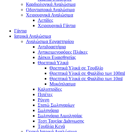
Καρδιολογικά Αναλώσιμα
Οδοντιατρικά Αναλώσιμα
Χειρουργικά Αναλώσιμα
Λεπίδες
Χειρουργικά Γάντια
Γάντια
Ιατρικά Αναλώσιμα
Αναλώσιμα Εργαστηρίου
Αντιδραστήρια
Αντικειμενοφόρες Πλάκες
Δίσκοι Ευαισθησίας
Θρεπτικά Υλικά
Θρεπτικά Υλικά σε Τρυβλίο
Θρεπτικά Υλικά σε Φιαλίδιο των 100ml
Θρεπτικά Υλικά σε Φιαλίδιο των 10ml
Μυκόπλασμα
Καλυπτρίδες
Πιπέτες
Ρύγχη
Στατώ Σωληναρίων
Σωληνάρια
Σωληνάρια Αιμοληψίας
Τεστ Ταχείας Διάγνωσης
Τρυβλία Κενά
Γενικά Ιατρικά Αναλώσιμα