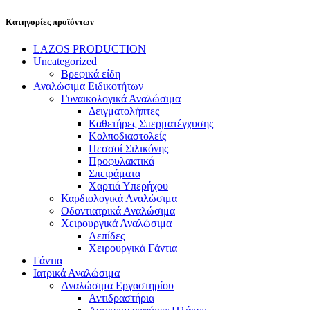
Κατηγορίες προϊόντων
LAZOS PRODUCTION
Uncategorized
Βρεφικά είδη
Αναλώσιμα Ειδικοτήτων
Γυναικολογικά Αναλώσιμα
Δειγματολήπτες
Καθετήρες Σπερματέγχυσης
Κολποδιαστολείς
Πεσσοί Σιλικόνης
Προφυλακτικά
Σπειράματα
Χαρτιά Υπερήχου
Καρδιολογικά Αναλώσιμα
Οδοντιατρικά Αναλώσιμα
Χειρουργικά Αναλώσιμα
Λεπίδες
Χειρουργικά Γάντια
Γάντια
Ιατρικά Αναλώσιμα
Αναλώσιμα Εργαστηρίου
Αντιδραστήρια