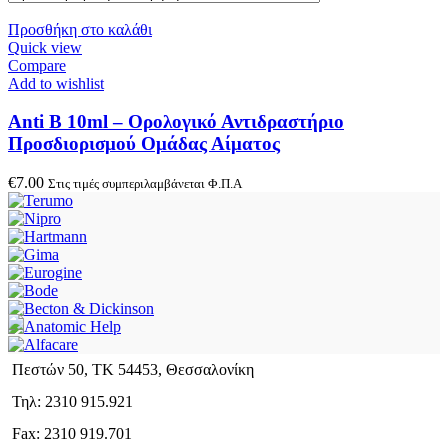
Προσθήκη στο καλάθι
Quick view
Compare
Add to wishlist
Anti B 10ml – Ορολογικό Αντιδραστήριο
Προσδιορισμού Ομάδας Αίματος
€
7.00
Στις τιμές συμπεριλαμβάνεται Φ.Π.Α
Πεστών 50, ΤΚ 54453, Θεσσαλονίκη
Τηλ: 2310 915.921
Fax: 2310 919.701