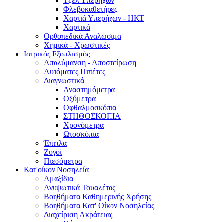
Τζελ Υπερήχων
Φλεβοκαθετήρες
Χαρτιά Υπερήχων - ΗΚΤ
Χαρτικά
Ορθοπεδικά Αναλώσιμα
Χημικά - Χρωστικές
Ιατρικός Εξοπλισμός
Απολύμανση - Αποστείρωση
Αυτόματες Πιπέτες
Διαγνωστικά
Αναστημόμετρα
Οξύμετρα
Οφθαλμοσκόπια
ΣΤΗΘΟΣΚΟΠΙΑ
Χρονόμετρα
Ωτοσκόπια
Έπιπλα
Ζυγοί
Πιεσόμετρα
Κατ'οίκον Νοσηλεία
Αμαξίδια
Ανυψωτικά Τουαλέτας
Βοηθήματα Καθημερινής Χρήσης
Βοηθήματα Κατ' Οίκον Νοσηλείας
Διαχείριση Ακράτειας