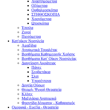
Αναστημόμετρα
Οξύμετρα
Οφθαλμοσκόπια
ΣΤΗΘΟΣΚΟΠΙΑ
Χρονόμετρα
Ωτοσκόπια
Έπιπλα
Ζυγοί
Πιεσόμετρα
Κατ'οίκον Νοσηλεία
Αμαξίδια
Ανυψωτικά Τουαλέτας
Βοηθήματα Καθημερινής Χρήσης
Βοηθήματα Κατ' Οίκον Νοσηλείας
Διαχείριση Ακράτειας
Πάνες
Σερβιετάκια
Σλιπ
Υποσέντονα
Δοχεία Ούρων
Θερμή- Ψυχρή Θεραπεία
Κλίνες
Μαξιλάρια Ανατομικά
Φροντίδα δέρματος - Καθαρισμός
Ομορφιά - Ευεξία - Θεραπεία