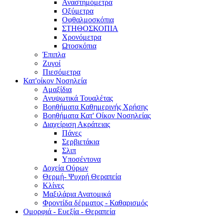
Αναστημόμετρα
Οξύμετρα
Οφθαλμοσκόπια
ΣΤΗΘΟΣΚΟΠΙΑ
Χρονόμετρα
Ωτοσκόπια
Έπιπλα
Ζυγοί
Πιεσόμετρα
Κατ'οίκον Νοσηλεία
Αμαξίδια
Ανυψωτικά Τουαλέτας
Βοηθήματα Καθημερινής Χρήσης
Βοηθήματα Κατ' Οίκον Νοσηλείας
Διαχείριση Ακράτειας
Πάνες
Σερβιετάκια
Σλιπ
Υποσέντονα
Δοχεία Ούρων
Θερμή- Ψυχρή Θεραπεία
Κλίνες
Μαξιλάρια Ανατομικά
Φροντίδα δέρματος - Καθαρισμός
Ομορφιά - Ευεξία - Θεραπεία