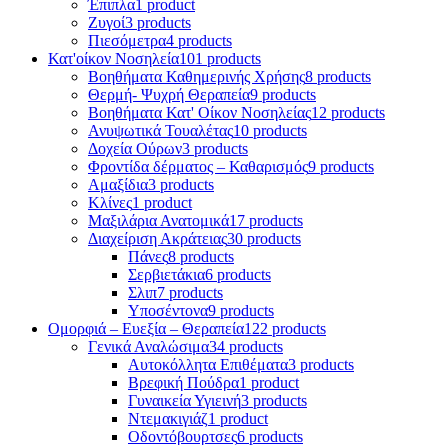
Έπιπλα
1 product
Ζυγοί
3 products
Πιεσόμετρα
4 products
Κατ'οίκον Νοσηλεία
101 products
Βοηθήματα Καθημερινής Χρήσης
8 products
Θερμή- Ψυχρή Θεραπεία
9 products
Βοηθήματα Κατ' Οίκον Νοσηλείας
12 products
Ανυψωτικά Τουαλέτας
10 products
Δοχεία Ούρων
3 products
Φροντίδα δέρματος – Καθαρισμός
9 products
Αμαξίδια
3 products
Κλίνες
1 product
Μαξιλάρια Ανατομικά
17 products
Διαχείριση Ακράτειας
30 products
Πάνες
8 products
Σερβιετάκια
6 products
Σλιπ
7 products
Υποσέντονα
9 products
Ομορφιά – Ευεξία – Θεραπεία
122 products
Γενικά Αναλώσιμα
34 products
Αυτοκόλλητα Επιθέματα
3 products
Βρεφική Πούδρα
1 product
Γυναικεία Υγιεινή
3 products
Ντεμακιγιάζ
1 product
Οδοντόβουρτσες
6 products