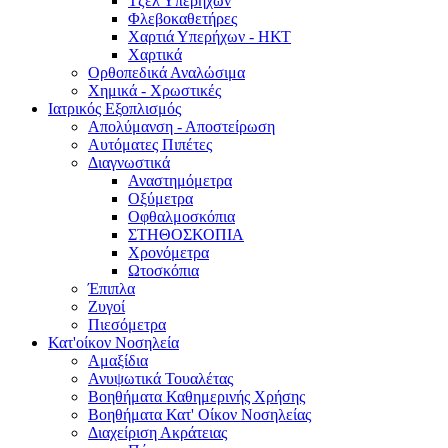
Τζελ Υπερήχων
Φλεβοκαθετήρες
Χαρτιά Υπερήχων - ΗΚΤ
Χαρτικά
Ορθοπεδικά Αναλώσιμα
Χημικά - Χρωστικές
Ιατρικός Εξοπλισμός
Απολύμανση - Αποστείρωση
Αυτόματες Πιπέτες
Διαγνωστικά
Αναστημόμετρα
Οξύμετρα
Οφθαλμοσκόπια
ΣΤΗΘΟΣΚΟΠΙΑ
Χρονόμετρα
Ωτοσκόπια
Έπιπλα
Ζυγοί
Πιεσόμετρα
Κατ'οίκον Νοσηλεία
Αμαξίδια
Ανυψωτικά Τουαλέτας
Βοηθήματα Καθημερινής Χρήσης
Βοηθήματα Κατ' Οίκον Νοσηλείας
Διαχείριση Ακράτειας