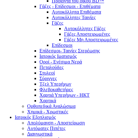
Προϊόντα του οίκου BD™
Γάζες - Επίδεσμοι - Επιθέματα
Αυτοκόλλητα Επιθέματα
Αυτοκόλλητες Ταινίες
Γάζες
Αυτοκόλλητες Γάζες
Γάζες Αποστειρωμένες
Γάζες Μη Αποστειρωμένες
Επίδεσμοι
Επίδεσμοι- Ταινίες Στερέωσης
Ιατρικός Ιματισμός
Οροί - Ενέσιμα Νερά
Πεταλούδες
Στυλεοί
Σύριγγες
Τζελ Υπερήχων
Φλεβοκαθετήρες
Χαρτιά Υπερήχων - ΗΚΤ
Χαρτικά
Ορθοπεδικά Αναλώσιμα
Χημικά - Χρωστικές
Ιατρικός Εξοπλισμός
Απολύμανση - Αποστείρωση
Αυτόματες Πιπέτες
Διαγνωστικά