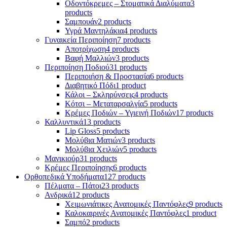
Οδοντόκρεμες – Στοματικά Διαλύματα
3
products
Σαμπουάν
2 products
Υγρά Μαντηλάκια
4 products
Γυναικεία Περιποίηση
7 products
Αποτρίχωση
4 products
Βαφή Μαλλιών
3 products
Περιποίηση Ποδιού
31 products
Περιποιήση & Προστασία
6 products
Διαβητικό Πόδι
1 product
Κάλοι – Σκληρύνσεις
4 products
Κότσι – Μεταταρσαλγία
5 products
Κρέμες Ποδιών – Υγιεινή Ποδιών
17 products
Καλλυντικά
13 products
Lip Gloss
5 products
Μολύβια Ματιών
3 products
Μολύβια Χειλιών
5 products
Μανικιούρ
31 products
Κρέμες Περιποίησης
6 products
Ορθοπεδικά Υποδήματα
127 products
Πέλματα – Πάτοι
23 products
Ανδρικά
12 products
Χειμωνιάτικες Ανατομικές Παντόφλες
9 products
Καλοκαιρινές Ανατομικές Παντόφλες
1 product
Σαμπό
2 products