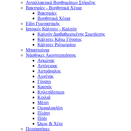
Ανταλλακτικά Βοηθημάτων Στήριξης
Βακτηρίες - Βοηθητικά Χέρια
Βακτηρίες
Βοηθητικά Χέρια
Είδη Γυμναστικής
Ιατρικές Κάλτσες - Καλσόν
Καλσόν Διαβαθμισμένης Συμπίεσης
Κάλτσες Κάτω Γόνατος
Κάλτσες Ριζομηρίου
Μπαστούνια
Νάρθηκες Ακινητοποίησης
Αγκώνας
Αντίχειρας
Αστράγαλος
Αυχένας
Γόνατο
Καρπός
Κηλεπίδεσμοι
Κοιλιά
Μέση
Ομφαλοκήλη
Πλάτη
Πόδι
Ώμος & Χέρι
Περιπατήρες