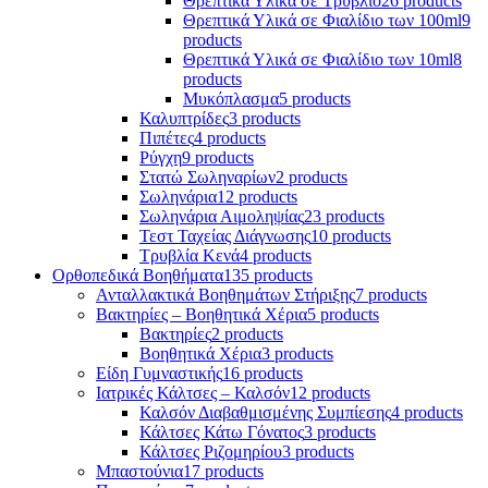
Θρεπτικά Υλικά σε Τρυβλίο
26 products
Θρεπτικά Υλικά σε Φιαλίδιο των 100ml
9
products
Θρεπτικά Υλικά σε Φιαλίδιο των 10ml
8
products
Μυκόπλασμα
5 products
Καλυπτρίδες
3 products
Πιπέτες
4 products
Ρύγχη
9 products
Στατώ Σωληναρίων
2 products
Σωληνάρια
12 products
Σωληνάρια Αιμοληψίας
23 products
Τεστ Ταχείας Διάγνωσης
10 products
Τρυβλία Κενά
4 products
Ορθοπεδικά Βοηθήματα
135 products
Ανταλλακτικά Βοηθημάτων Στήριξης
7 products
Βακτηρίες – Βοηθητικά Χέρια
5 products
Βακτηρίες
2 products
Βοηθητικά Χέρια
3 products
Είδη Γυμναστικής
16 products
Ιατρικές Κάλτσες – Καλσόν
12 products
Καλσόν Διαβαθμισμένης Συμπίεσης
4 products
Κάλτσες Κάτω Γόνατος
3 products
Κάλτσες Ριζομηρίου
3 products
Μπαστούνια
17 products