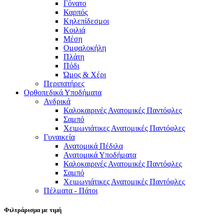
Γόνατο
Καρπός
Κηλεπίδεσμοι
Κοιλιά
Μέση
Ομφαλοκήλη
Πλάτη
Πόδι
Ώμος & Χέρι
Περιπατήρες
Ορθοπεδικά Υποδήματα
Ανδρικά
Καλοκαιρινές Ανατομικές Παντόφλες
Σαμπό
Χειμωνιάτικες Ανατομικές Παντόφλες
Γυναικεία
Ανατομικά Πέδιλα
Ανατομικά Υποδήματα
Καλοκαιρινές Ανατομικές Παντόφλες
Σαμπό
Χειμωνιάτικες Ανατομικές Παντόφλες
Πέλματα - Πάτοι
Φιλτράρισμα με τιμή