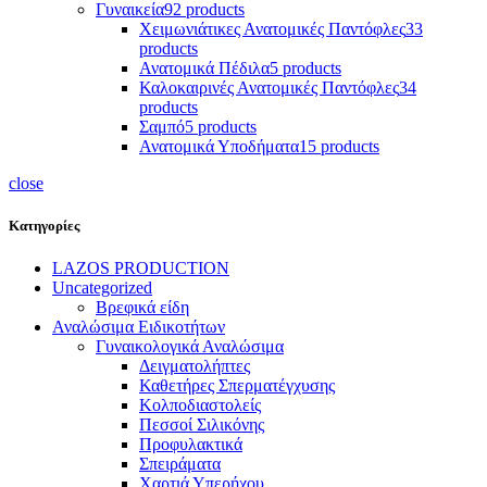
Γυναικεία
92 products
Χειμωνιάτικες Ανατομικές Παντόφλες
33
products
Ανατομικά Πέδιλα
5 products
Καλοκαιρινές Ανατομικές Παντόφλες
34
products
Σαμπό
5 products
Ανατομικά Υποδήματα
15 products
close
Κατηγορίες
LAZOS PRODUCTION
Uncategorized
Βρεφικά είδη
Αναλώσιμα Ειδικοτήτων
Γυναικολογικά Αναλώσιμα
Δειγματολήπτες
Καθετήρες Σπερματέγχυσης
Κολποδιαστολείς
Πεσσοί Σιλικόνης
Προφυλακτικά
Σπειράματα
Χαρτιά Υπερήχου