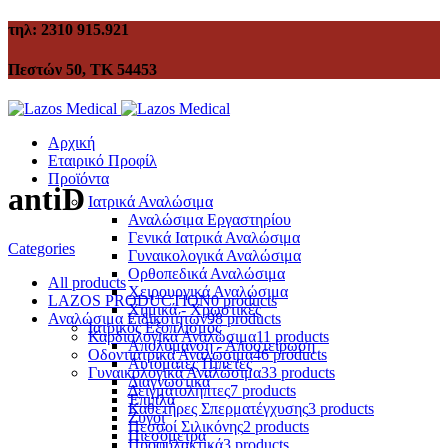
τηλ: 2310 915.921
Πεστών 50, ΤΚ 54453
Αρχική
Εταιρικό Προφίλ
Προϊόντα
antiD
Ιατρικά Αναλώσιμα
Αναλώσιμα Εργαστηρίου
Γενικά Ιατρικά Αναλώσιμα
Categories
Γυναικολογικά Αναλώσιμα
Ορθοπεδικά Αναλώσιμα
All
products
Χειρουργικά Αναλώσιμα
LAZOS PRODUCTION
0 products
Χημικά - Χρωστικές
Αναλώσιμα Ειδικοτήτων
98 products
Ιατρικός Εξοπλισμός
Καρδιολογικά Αναλώσιμα
11 products
Απολύμανση - Αποστείρωση
Οδοντιατρικά Αναλώσιμα
46 products
Αυτόματες Πιπέτες
Γυναικολογικά Αναλώσιμα
33 products
Διαγνωστικά
Δειγματολήπτες
7 products
Έπιπλα
Καθετήρες Σπερματέγχυσης
3 products
Ζυγοί
Πεσσοί Σιλικόνης
2 products
Πιεσόμετρα
Προφυλακτικά
3 products