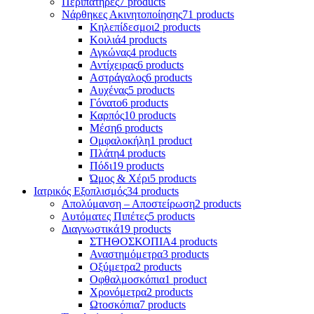
Περιπατήρες
7 products
Νάρθηκες Ακινητοποίησης
71 products
Κηλεπίδεσμοι
2 products
Κοιλιά
4 products
Αγκώνας
4 products
Αντίχειρας
6 products
Αστράγαλος
6 products
Αυχένας
5 products
Γόνατο
6 products
Καρπός
10 products
Μέση
6 products
Ομφαλοκήλη
1 product
Πλάτη
4 products
Πόδι
19 products
Ώμος & Χέρι
5 products
Ιατρικός Εξοπλισμός
34 products
Απολύμανση – Αποστείρωση
2 products
Αυτόματες Πιπέτες
5 products
Διαγνωστικά
19 products
ΣΤΗΘΟΣΚΟΠΙΑ
4 products
Αναστημόμετρα
3 products
Οξύμετρα
2 products
Οφθαλμοσκόπια
1 product
Χρονόμετρα
2 products
Ωτοσκόπια
7 products