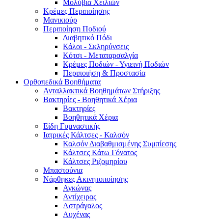
Μολύβια Χειλιών
Κρέμες Περιποίησης
Μανικιούρ
Περιποίηση Ποδιού
Διαβητικό Πόδι
Κάλοι - Σκληρύνσεις
Κότσι - Μεταταρσαλγία
Κρέμες Ποδιών - Υγιεινή Ποδιών
Περιποιήση & Προστασία
Ορθοπεδικά Βοηθήματα
Ανταλλακτικά Βοηθημάτων Στήριξης
Βακτηρίες - Βοηθητικά Χέρια
Βακτηρίες
Βοηθητικά Χέρια
Είδη Γυμναστικής
Ιατρικές Κάλτσες - Καλσόν
Καλσόν Διαβαθμισμένης Συμπίεσης
Κάλτσες Κάτω Γόνατος
Κάλτσες Ριζομηρίου
Μπαστούνια
Νάρθηκες Ακινητοποίησης
Αγκώνας
Αντίχειρας
Αστράγαλος
Αυχένας