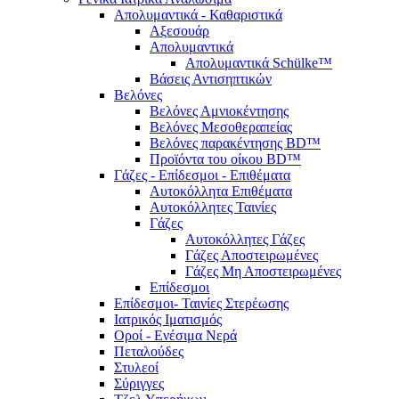
Απολυμαντικά - Καθαριστικά
Αξεσουάρ
Απολυμαντικά
Απολυμαντικά Schülke™
Βάσεις Αντισηπτικών
Βελόνες
Βελόνες Αμνιοκέντησης
Βελόνες Μεσοθεραπείας
Βελόνες παρακέντησης BD™
Προϊόντα του οίκου BD™
Γάζες - Επίδεσμοι - Επιθέματα
Αυτοκόλλητα Επιθέματα
Αυτοκόλλητες Ταινίες
Γάζες
Αυτοκόλλητες Γάζες
Γάζες Αποστειρωμένες
Γάζες Μη Αποστειρωμένες
Επίδεσμοι
Επίδεσμοι- Ταινίες Στερέωσης
Ιατρικός Ιματισμός
Οροί - Ενέσιμα Νερά
Πεταλούδες
Στυλεοί
Σύριγγες