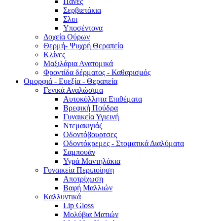
Πάνες
Σερβιετάκια
Σλιπ
Υποσέντονα
Δοχεία Ούρων
Θερμή- Ψυχρή Θεραπεία
Κλίνες
Μαξιλάρια Ανατομικά
Φροντίδα δέρματος - Καθαρισμός
Ομορφιά - Ευεξία - Θεραπεία
Γενικά Αναλώσιμα
Αυτοκόλλητα Επιθέματα
Βρεφική Πούδρα
Γυναικεία Υγιεινή
Ντεμακιγιάζ
Οδοντόβουρτσες
Οδοντόκρεμες - Στοματικά Διαλύματα
Σαμπουάν
Υγρά Μαντηλάκια
Γυναικεία Περιποίηση
Αποτρίχωση
Βαφή Μαλλιών
Καλλυντικά
Lip Gloss
Μολύβια Ματιών