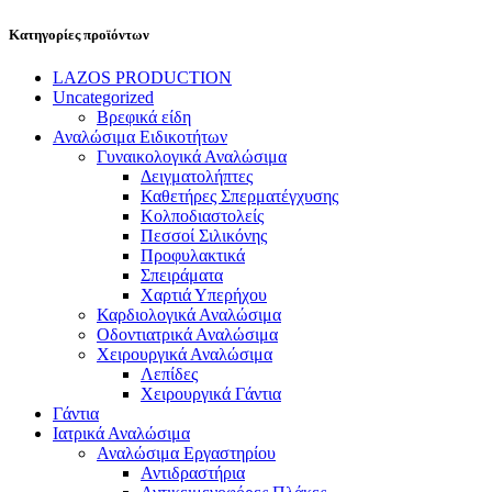
Κατηγορίες προϊόντων
LAZOS PRODUCTION
Uncategorized
Βρεφικά είδη
Αναλώσιμα Ειδικοτήτων
Γυναικολογικά Αναλώσιμα
Δειγματολήπτες
Καθετήρες Σπερματέγχυσης
Κολποδιαστολείς
Πεσσοί Σιλικόνης
Προφυλακτικά
Σπειράματα
Χαρτιά Υπερήχου
Καρδιολογικά Αναλώσιμα
Οδοντιατρικά Αναλώσιμα
Χειρουργικά Αναλώσιμα
Λεπίδες
Χειρουργικά Γάντια
Γάντια
Ιατρικά Αναλώσιμα
Αναλώσιμα Εργαστηρίου
Αντιδραστήρια