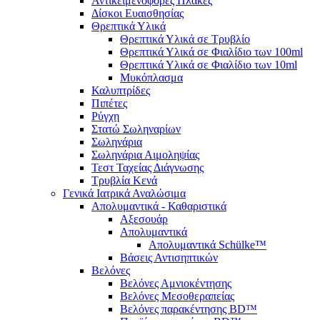
Αντικειμενοφόρες Πλάκες
Δίσκοι Ευαισθησίας
Θρεπτικά Υλικά
Θρεπτικά Υλικά σε Τρυβλίο
Θρεπτικά Υλικά σε Φιαλίδιο των 100ml
Θρεπτικά Υλικά σε Φιαλίδιο των 10ml
Μυκόπλασμα
Καλυπτρίδες
Πιπέτες
Ρύγχη
Στατώ Σωληναρίων
Σωληνάρια
Σωληνάρια Αιμοληψίας
Τεστ Ταχείας Διάγνωσης
Τρυβλία Κενά
Γενικά Ιατρικά Αναλώσιμα
Απολυμαντικά - Καθαριστικά
Αξεσουάρ
Απολυμαντικά
Απολυμαντικά Schülke™
Βάσεις Αντισηπτικών
Βελόνες
Βελόνες Αμνιοκέντησης
Βελόνες Μεσοθεραπείας
Βελόνες παρακέντησης BD™