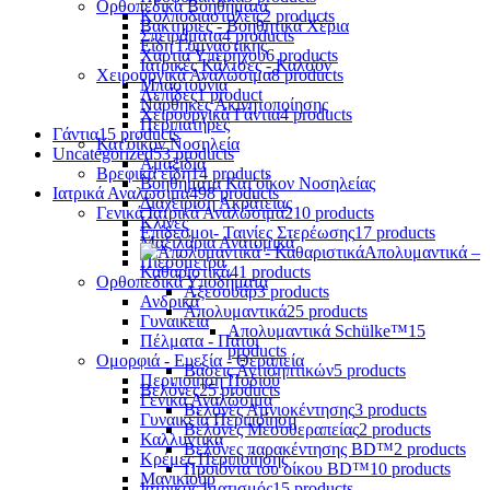
Ορθοπεδικά Βοηθήματα
Κολποδιαστολείς
2 products
Βακτηρίες - Βοηθητικά Χέρια
Σπειράματα
4 products
Είδη Γυμναστικής
Χαρτιά Υπερήχου
6 products
Ιατρικές Κάλτσες - Καλσόν
Χειρουργικά Αναλώσιμα
8 products
Μπαστούνια
Λεπίδες
1 product
Νάρθηκες Ακινητοποίησης
Χειρουργικά Γάντια
4 products
Περιπατήρες
Γάντια
15 products
Κατ'οίκον Νοσηλεία
Uncategorized
53 products
Αμαξίδια
Βρεφικά είδη
14 products
Βοηθήματα Κατ'οίκον Νοσηλείας
Ιατρικά Αναλώσιμα
498 products
Διαχείριση Ακράτειας
Γενικά Ιατρικά Αναλώσιμα
210 products
Κλίνες
Επίδεσμοι- Ταινίες Στερέωσης
17 products
Μαξιλάρια Ανατομικά
Απολυμαντικά –
Πιεσόμετρα
Καθαριστικά
41 products
Ορθοπεδικά Υποδήματα
Αξεσουάρ
3 products
Ανδρικά
Απολυμαντικά
25 products
Γυναικεία
Απολυμαντικά Schülke™
15
Πέλματα - Πάτοι
products
Ομορφιά - Ευεξία - Θεραπεία
Βάσεις Αντισηπτικών
5 products
Περιποίηση Ποδιού
Βελόνες
25 products
Γενικά Αναλώσιμα
Βελόνες Αμνιοκέντησης
3 products
Γυναικεία Περιποίηση
Βελόνες Μεσοθεραπείας
2 products
Καλλυντικά
Βελόνες παρακέντησης BD™
2 products
Κρέμες Περιποίησης
Προϊόντα του οίκου BD™
10 products
Μανικιούρ
Ιατρικός Ιματισμός
15 products