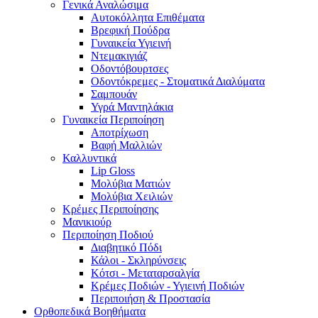
Γενικά Αναλώσιμα
Αυτοκόλλητα Επιθέματα
Βρεφική Πούδρα
Γυναικεία Υγιεινή
Ντεμακιγιάζ
Οδοντόβουρτσες
Οδοντόκρεμες - Στοματικά Διαλύματα
Σαμπουάν
Υγρά Μαντηλάκια
Γυναικεία Περιποίηση
Αποτρίχωση
Βαφή Μαλλιών
Καλλυντικά
Lip Gloss
Μολύβια Ματιών
Μολύβια Χειλιών
Κρέμες Περιποίησης
Μανικιούρ
Περιποίηση Ποδιού
Διαβητικό Πόδι
Κάλοι - Σκληρύνσεις
Κότσι - Μεταταρσαλγία
Κρέμες Ποδιών - Υγιεινή Ποδιών
Περιποιήση & Προστασία
Ορθοπεδικά Βοηθήματα