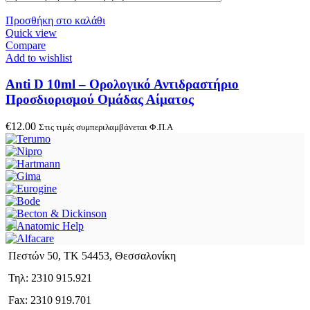
Προσθήκη στο καλάθι
Quick view
Compare
Add to wishlist
Anti D 10ml – Ορολογικό Αντιδραστήριο
Προσδιορισμού Ομάδας Αίματος
€
12.00
Στις τιμές συμπεριλαμβάνεται Φ.Π.Α
Πεστών 50, ΤΚ 54453, Θεσσαλονίκη
Τηλ: 2310 915.921
Fax: 2310 919.701