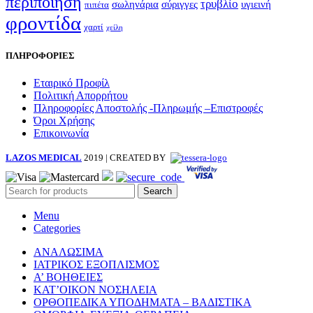
περιποίηση
τρυβλίο
σωληνάρια
σύριγγες
υγιεινή
πιπέτα
φροντίδα
χαρτί
χείλη
ΠΛΗΡΟΦΟΡΙΕΣ
Εταιρικό Προφίλ
Πολιτική Απορρήτου
Πληροφορίες Αποστολής -Πληρωμής –Επιστροφές
Όροι Χρήσης
Επικοινωνία
LAZOS MEDICAL
2019 | CREATED BY
Search
Menu
Categories
ΑΝΑΛΩΣΙΜΑ
ΙΑΤΡΙΚΟΣ ΕΞΟΠΛΙΣΜΟΣ
Α’ ΒΟΗΘΕΙΕΣ
ΚΑΤ’ΟΙΚΟΝ ΝΟΣΗΛΕΙΑ
ΟΡΘΟΠΕΔΙΚΑ ΥΠΟΔΗΜΑΤΑ – ΒΑΔΙΣΤΙΚΑ