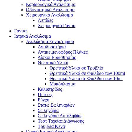
Καρδιολογικά Αναλώσιμα
Οδοντιατρικά Αναλώσιμα
Χειρουργικά Αναλώσιμα
Λεπίδες
Χειρουργικά Γάντια
Γάντια
Ιατρικά Αναλώσιμα
Αναλώσιμα Εργαστηρίου
Αντιδραστήρια
Αντικειμενοφόρες Πλάκες
Δίσκοι Ευαισθησίας
Θρεπτικά Υλικά
Θρεπτικά Υλικά σε Τρυβλίο
Θρεπτικά Υλικά σε Φιαλίδιο των 100ml
Θρεπτικά Υλικά σε Φιαλίδιο των 10ml
Μυκόπλασμα
Καλυπτρίδες
Πιπέτες
Ρύγχη
Στατώ Σωληναρίων
Σωληνάρια
Σωληνάρια Αιμοληψίας
Τεστ Ταχείας Διάγνωσης
Τρυβλία Κενά
Γενικά Ιατρικά Αναλώσιμα