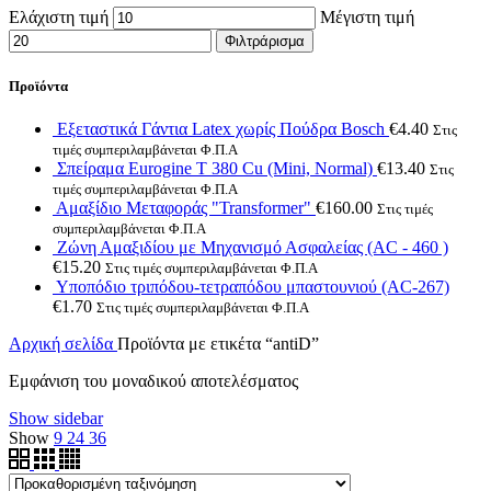
Ελάχιστη τιμή
Μέγιστη τιμή
Φιλτράρισμα
Προϊόντα
Εξεταστικά Γάντια Latex χωρίς Πούδρα Bosch
€
4.40
Στις
τιμές συμπεριλαμβάνεται Φ.Π.Α
Σπείραμα Eurogine Τ 380 Cu (Mini, Normal)
€
13.40
Στις
τιμές συμπεριλαμβάνεται Φ.Π.Α
Αμαξίδιο Μεταφοράς "Transformer"
€
160.00
Στις τιμές
συμπεριλαμβάνεται Φ.Π.Α
Ζώνη Αμαξιδίου με Μηχανισμό Ασφαλείας (AC - 460 )
€
15.20
Στις τιμές συμπεριλαμβάνεται Φ.Π.Α
Υποπόδιο τριπόδου-τετραπόδου μπαστουνιού (AC-267)
€
1.70
Στις τιμές συμπεριλαμβάνεται Φ.Π.Α
Αρχική σελίδα
Προϊόντα με ετικέτα “antiD”
Εμφάνιση του μοναδικού αποτελέσματος
Show sidebar
Show
9
24
36