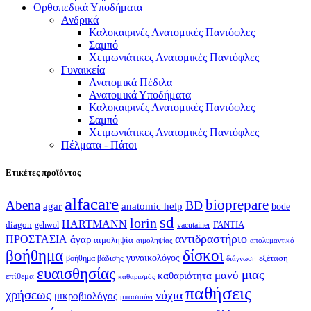
Ορθοπεδικά Υποδήματα
Ανδρικά
Καλοκαιρινές Ανατομικές Παντόφλες
Σαμπό
Χειμωνιάτικες Ανατομικές Παντόφλες
Γυναικεία
Ανατομικά Πέδιλα
Ανατομικά Υποδήματα
Καλοκαιρινές Ανατομικές Παντόφλες
Σαμπό
Χειμωνιάτικες Ανατομικές Παντόφλες
Πέλματα - Πάτοι
Ετικέτες προϊόντος
alfacare
bioprepare
Abena
BD
agar
anatomic help
bode
sd
lorin
HARTMANN
diagon
ΓΑΝΤΙΑ
gehwol
vacutainer
αντιδραστήριο
ΠΡΟΣΤΑΣΙΑ
άγαρ
αιμοληψία
απολυμαντικό
αιμοληψίας
βοήθημα
δίσκοι
γυναικολόγος
εξέταση
βοήθημα βάδισης
διάγνωση
ευαισθησίας
μιας
μανό
καθαριότητα
επίθεμα
καθαρισμός
παθήσεις
χρήσεως
νύχια
μικροβιολόγος
μπαστούνι