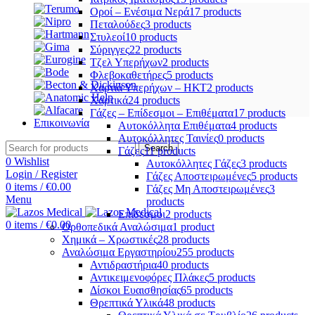
Οροί – Ενέσιμα Νερά
17 products
Πεταλούδες
3 products
Στυλεοί
10 products
Σύριγγες
22 products
Τζελ Υπερήχων
2 products
Φλεβοκαθετήρες
5 products
Χαρτιά Υπερήχων – ΗΚΤ
2 products
Χαρτικά
24 products
Γάζες – Επίδεσμοι – Επιθέματα
17 products
Επικοινωνία
Αυτοκόλλητα Επιθέματα
4 products
Αυτοκόλλητες Ταινίες
0 products
Search
Γάζες
11 products
0
Wishlist
Αυτοκόλλητες Γάζες
3 products
Login / Register
Γάζες Αποστειρωμένες
5 products
0
items
/
€
0.00
Γάζες Μη Αποστειρωμένες
3
Menu
products
Επίδεσμοι
2 products
0
items
/
€
0.00
Ορθοπεδικά Αναλώσιμα
1 product
Χημικά – Χρωστικές
28 products
Αναλώσιμα Εργαστηρίου
255 products
Αντιδραστήρια
40 products
Αντικειμενοφόρες Πλάκες
5 products
Δίσκοι Ευαισθησίας
65 products
Θρεπτικά Υλικά
48 products