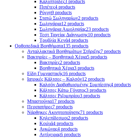
Καλυπτρίδες
3 products
Πιπέτες
4 products
Ρύγχη
9 products
Στατώ Σωληναρίων
2 products
Σωληνάρια
12 products
Σωληνάρια Αιμοληψίας
23 products
Τεστ Ταχείας Διάγνωσης
10 products
Τρυβλία Κενά
4 products
Ορθοπεδικά Βοηθήματα
135 products
Ανταλλακτικά Βοηθημάτων Στήριξης
7 products
Βακτηρίες – Βοηθητικά Χέρια
5 products
Βακτηρίες
2 products
Βοηθητικά Χέρια
3 products
Είδη Γυμναστικής
16 products
Ιατρικές Κάλτσες – Καλσόν
12 products
Καλσόν Διαβαθμισμένης Συμπίεσης
4 products
Κάλτσες Κάτω Γόνατος
3 products
Κάλτσες Ριζομηρίου
3 products
Μπαστούνια
17 products
Περιπατήρες
7 products
Νάρθηκες Ακινητοποίησης
71 products
Κηλεπίδεσμοι
2 products
Κοιλιά
4 products
Αγκώνας
4 products
Αντίχειρας
6 products