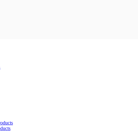
s
roducts
oducts