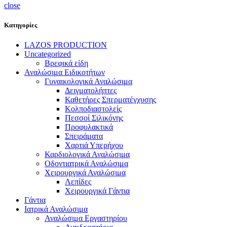
close
Κατηγορίες
LAZOS PRODUCTION
Uncategorized
Βρεφικά είδη
Αναλώσιμα Ειδικοτήτων
Γυναικολογικά Αναλώσιμα
Δειγματολήπτες
Καθετήρες Σπερματέγχυσης
Κολποδιαστολείς
Πεσσοί Σιλικόνης
Προφυλακτικά
Σπειράματα
Χαρτιά Υπερήχου
Καρδιολογικά Αναλώσιμα
Οδοντιατρικά Αναλώσιμα
Χειρουργικά Αναλώσιμα
Λεπίδες
Χειρουργικά Γάντια
Γάντια
Ιατρικά Αναλώσιμα
Αναλώσιμα Εργαστηρίου