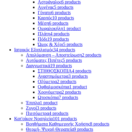
Αστράγαλος
6 products
Αυχένας
5 products
Γόνατο
6 products
Καρπός
10 products
Μέση
6 products
Ομφαλοκήλη
1 product
Πλάτη
4 products
Πόδι
19 products
Ώμος & Χέρι
5 products
Ιατρικός Εξοπλισμός
34 products
Απολύμανση – Αποστείρωση
2 products
Αυτόματες Πιπέτες
5 products
Διαγνωστικά
19 products
ΣΤΗΘΟΣΚΟΠΙΑ
4 products
Αναστημόμετρα
3 products
Οξύμετρα
2 products
Οφθαλμοσκόπια
1 product
Χρονόμετρα
2 products
Ωτοσκόπια
7 products
Έπιπλα
1 product
Ζυγοί
3 products
Πιεσόμετρα
4 products
Κατ'οίκον Νοσηλεία
101 products
Βοηθήματα Καθημερινής Χρήσης
8 products
Θερμή- Ψυχρή Θεραπεία
9 products