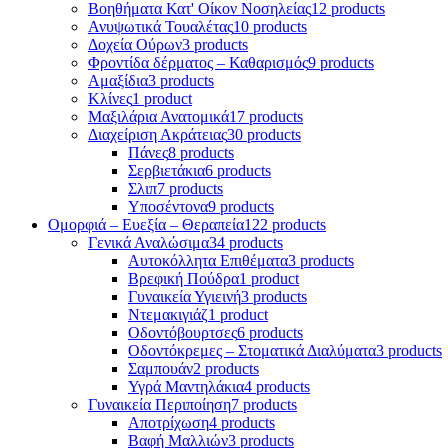
Βοηθήματα Κατ' Οίκον Νοσηλείας
12 products
Ανυψωτικά Τουαλέτας
10 products
Δοχεία Ούρων
3 products
Φροντίδα δέρματος – Καθαρισμός
9 products
Αμαξίδια
3 products
Κλίνες
1 product
Μαξιλάρια Ανατομικά
17 products
Διαχείριση Ακράτειας
30 products
Πάνες
8 products
Σερβιετάκια
6 products
Σλιπ
7 products
Υποσέντονα
9 products
Ομορφιά – Ευεξία – Θεραπεία
122 products
Γενικά Αναλώσιμα
34 products
Αυτοκόλλητα Επιθέματα
3 products
Βρεφική Πούδρα
1 product
Γυναικεία Υγιεινή
3 products
Ντεμακιγιάζ
1 product
Οδοντόβουρτσες
6 products
Οδοντόκρεμες – Στοματικά Διαλύματα
3 products
Σαμπουάν
2 products
Υγρά Μαντηλάκια
4 products
Γυναικεία Περιποίηση
7 products
Αποτρίχωση
4 products
Βαφή Μαλλιών
3 products