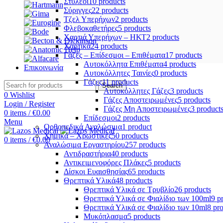
Στυλεοί
10 products
Σύριγγες
22 products
Τζελ Υπερήχων
2 products
Φλεβοκαθετήρες
5 products
Χαρτιά Υπερήχων – ΗΚΤ
2 products
Χαρτικά
24 products
Γάζες – Επίδεσμοι – Επιθέματα
17 products
Αυτοκόλλητα Επιθέματα
4 products
Επικοινωνία
Αυτοκόλλητες Ταινίες
0 products
Γάζες
11 products
Search
Αυτοκόλλητες Γάζες
3 products
0
Wishlist
Γάζες Αποστειρωμένες
5 products
Login / Register
Γάζες Μη Αποστειρωμένες
3 product
0
items
/
€
0.00
Επίδεσμοι
2 products
Menu
Ορθοπεδικά Αναλώσιμα
1 product
Χημικά – Χρωστικές
50 products
0
items
/
€
0.00
Αναλώσιμα Εργαστηρίου
257 products
Αντιδραστήρια
40 products
Αντικειμενοφόρες Πλάκες
5 products
Δίσκοι Ευαισθησίας
65 products
Θρεπτικά Υλικά
48 products
Θρεπτικά Υλικά σε Τρυβλίο
26 products
Θρεπτικά Υλικά σε Φιαλίδιο των 100ml
9 p
Θρεπτικά Υλικά σε Φιαλίδιο των 10ml
8 pr
Μυκόπλασμα
5 products