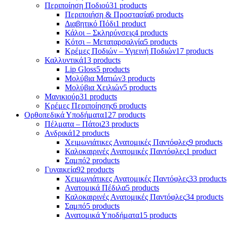
Περιποίηση Ποδιού
31 products
Περιποιήση & Προστασία
6 products
Διαβητικό Πόδι
1 product
Κάλοι – Σκληρύνσεις
4 products
Κότσι – Μεταταρσαλγία
5 products
Κρέμες Ποδιών – Υγιεινή Ποδιών
17 products
Καλλυντικά
13 products
Lip Gloss
5 products
Μολύβια Ματιών
3 products
Μολύβια Χειλιών
5 products
Μανικιούρ
31 products
Κρέμες Περιποίησης
6 products
Ορθοπεδικά Υποδήματα
127 products
Πέλματα – Πάτοι
23 products
Ανδρικά
12 products
Χειμωνιάτικες Ανατομικές Παντόφλες
9 products
Καλοκαιρινές Ανατομικές Παντόφλες
1 product
Σαμπό
2 products
Γυναικεία
92 products
Χειμωνιάτικες Ανατομικές Παντόφλες
33 products
Ανατομικά Πέδιλα
5 products
Καλοκαιρινές Ανατομικές Παντόφλες
34 products
Σαμπό
5 products
Ανατομικά Υποδήματα
15 products