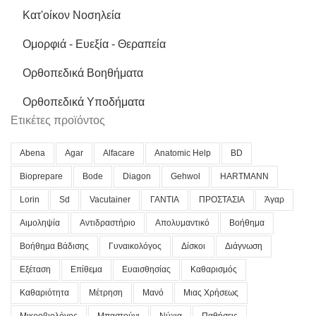
Κατ'οίκον Νοσηλεία
Ομορφιά - Ευεξία - Θεραπεία
Ορθοπεδικά Βοηθήματα
Ορθοπεδικά Υποδήματα
Ετικέτες προϊόντος
Abena
Agar
Alfacare
Anatomic Help
BD
Bioprepare
Bode
Diagon
Gehwol
HARTMANN
Lorin
Sd
Vacutainer
ΓΑΝΤΙΑ
ΠΡΟΣΤΑΣΙΑ
Άγαρ
Αιμοληψία
Αντιδραστήριο
Απολυμαντικό
Βοήθημα
Βοήθημα Βάδισης
Γυναικολόγος
Δίσκοι
Διάγνωση
Εξέταση
Επίθεμα
Ευαισθησίας
Καθαρισμός
Καθαριότητα
Μέτρηση
Μανό
Μιας Χρήσεως