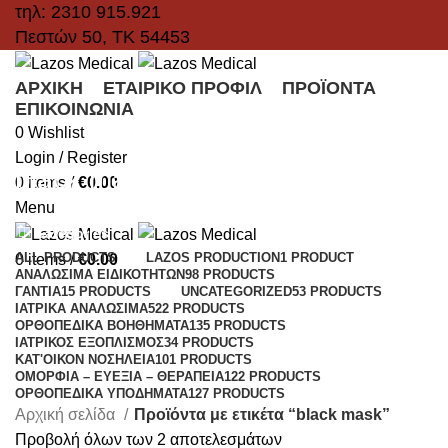
τηλ: 2310 915.921
Πεστών 50, ΤΚ 54453
ΑΡΧΙΚΉ
ΕΤΑΙΡΙΚΌ ΠΡΟΦΊΛ
ΠΡΟΪΌΝΤΑ
ΕΠΙΚΟΙΝΩΝΊΑ
0
Wishlist
Login / Register
black mask
0
items
/
€
0.00
Menu
Categories
ALL
PRODUCTS
LAZOS PRODUCTION
1 PRODUCT
0
items
/
€
0.00
ΑΝΑΛΏΣΙΜΑ ΕΙΔΙΚΟΤΉΤΩΝ
98 PRODUCTS
ΓΆΝΤΙΑ
15 PRODUCTS
UNCATEGORIZED
53 PRODUCTS
ΙΑΤΡΙΚΆ ΑΝΑΛΏΣΙΜΑ
522 PRODUCTS
ΟΡΘΟΠΕΔΙΚΆ ΒΟΗΘΉΜΑΤΑ
135 PRODUCTS
ΙΑΤΡΙΚΌΣ ΕΞΟΠΛΙΣΜΌΣ
34 PRODUCTS
ΚΑΤ'ΟΊΚΟΝ ΝΟΣΗΛΕΊΑ
101 PRODUCTS
ΟΜΟΡΦΙΆ – ΕΥΕΞΊΑ – ΘΕΡΑΠΕΊΑ
122 PRODUCTS
ΟΡΘΟΠΕΔΙΚΆ ΥΠΟΔΉΜΑΤΑ
127 PRODUCTS
Αρχική σελίδα
Προϊόντα με ετικέτα “black mask”
Προβολή όλων των 2 αποτελεσμάτων