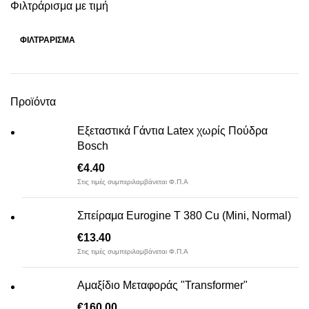
Φιλτράρισμα με τιμή
ΦΙΛΤΡΆΡΙΣΜΑ
Ελάχιστη
Μέγιστη
τιμή
τιμή
Προϊόντα
Εξεταστικά Γάντια Latex χωρίς Πούδρα
Bosch
€
4.40
Στις τιμές συμπεριλαμβάνεται Φ.Π.Α
Σπείραμα Eurogine Τ 380 Cu (Mini, Normal)
€
13.40
Στις τιμές συμπεριλαμβάνεται Φ.Π.Α
Αμαξίδιο Μεταφοράς "Transformer"
€
160.00