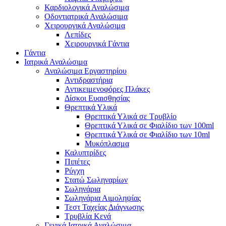
Καρδιολογικά Αναλώσιμα
Οδοντιατρικά Αναλώσιμα
Χειρουργικά Αναλώσιμα
Λεπίδες
Χειρουργικά Γάντια
Γάντια
Ιατρικά Αναλώσιμα
Αναλώσιμα Εργαστηρίου
Αντιδραστήρια
Αντικειμενοφόρες Πλάκες
Δίσκοι Ευαισθησίας
Θρεπτικά Υλικά
Θρεπτικά Υλικά σε Τρυβλίο
Θρεπτικά Υλικά σε Φιαλίδιο των 100ml
Θρεπτικά Υλικά σε Φιαλίδιο των 10ml
Μυκόπλασμα
Καλυπτρίδες
Πιπέτες
Ρύγχη
Στατώ Σωληναρίων
Σωληνάρια
Σωληνάρια Αιμοληψίας
Τεστ Ταχείας Διάγνωσης
Τρυβλία Κενά
Γενικά Ιατρικά Αναλώσιμα