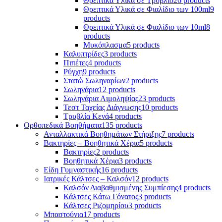
Θρεπτικά Υλικά σε Τρυβλίο
26 products
Θρεπτικά Υλικά σε Φιαλίδιο των 100ml
9
products
Θρεπτικά Υλικά σε Φιαλίδιο των 10ml
8
products
Μυκόπλασμα
5 products
Καλυπτρίδες
3 products
Πιπέτες
4 products
Ρύγχη
9 products
Στατώ Σωληναρίων
2 products
Σωληνάρια
12 products
Σωληνάρια Αιμοληψίας
23 products
Τεστ Ταχείας Διάγνωσης
10 products
Τρυβλία Κενά
4 products
Ορθοπεδικά Βοηθήματα
135 products
Ανταλλακτικά Βοηθημάτων Στήριξης
7 products
Βακτηρίες – Βοηθητικά Χέρια
5 products
Βακτηρίες
2 products
Βοηθητικά Χέρια
3 products
Είδη Γυμναστικής
16 products
Ιατρικές Κάλτσες – Καλσόν
12 products
Καλσόν Διαβαθμισμένης Συμπίεσης
4 products
Κάλτσες Κάτω Γόνατος
3 products
Κάλτσες Ριζομηρίου
3 products
Μπαστούνια
17 products