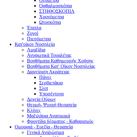
Οξύμετρα
Οφθαλμοσκόπια
ΣΤΗΘΟΣΚΟΠΙΑ
Χρονόμετρα
Ωτοσκόπια
Έπιπλα
Ζυγοί
Πιεσόμετρα
Κατ'οίκον Νοσηλεία
Αμαξίδια
Ανυψωτικά Τουαλέτας
Βοηθήματα Καθημερινής Χρήσης
Βοηθήματα Κατ' Οίκον Νοσηλείας
Διαχείριση Ακράτειας
Πάνες
Σερβιετάκια
Σλιπ
Υποσέντονα
Δοχεία Ούρων
Θερμή- Ψυχρή Θεραπεία
Κλίνες
Μαξιλάρια Ανατομικά
Φροντίδα δέρματος - Καθαρισμός
Ομορφιά - Ευεξία - Θεραπεία
Γενικά Αναλώσιμα