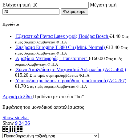
Ελάχιστη τιμή
Μέγιστη τιμή
Φιλτράρισμα
Προϊόντα
Εξεταστικά Γάντια Latex χωρίς Πούδρα Bosch
€
4.40
Στις
τιμές συμπεριλαμβάνεται Φ.Π.Α
Σπείραμα Eurogine Τ 380 Cu (Mini, Normal)
€
13.40
Στις
τιμές συμπεριλαμβάνεται Φ.Π.Α
Αμαξίδιο Μεταφοράς "Transformer"
€
160.00
Στις τιμές
συμπεριλαμβάνεται Φ.Π.Α
Ζώνη Αμαξιδίου με Μηχανισμό Ασφαλείας (AC - 460 )
€
15.20
Στις τιμές συμπεριλαμβάνεται Φ.Π.Α
Υποπόδιο τριπόδου-τετραπόδου μπαστουνιού (AC-267)
€
1.70
Στις τιμές συμπεριλαμβάνεται Φ.Π.Α
Αρχική σελίδα
Προϊόντα με ετικέτα “bo”
Εμφάνιση του μοναδικού αποτελέσματος
Show sidebar
Show
9
24
36