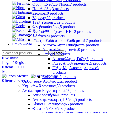
Οροί – Ενέσιμα Νερά
17 products
Πεταλούδες
3 products
Στυλεοί
10 products
Σύριγγες
22 products
Τζελ Υπερήχων
2 products
Φλεβοκαθετήρες
5 products
Χαρτιά Υπερήχων – ΗΚΤ
2 products
Χαρτικά
24 products
Γάζες – Επίδεσμοι – Επιθέματα
17 products
Επικοινωνία
Αυτοκόλλητα Επιθέματα
4 products
Αυτοκόλλητες Ταινίες
0 products
Search
Γάζες
11 products
0
Wishlist
Αυτοκόλλητες Γάζες
3 products
Login / Register
Γάζες Αποστειρωμένες
5 products
0
items
/
€
0.00
Γάζες Μη Αποστειρωμένες
3
Menu
products
Επίδεσμοι
2 products
0
items
/
€
0.00
Ορθοπεδικά Αναλώσιμα
1 product
Χημικά – Χρωστικές
50 products
Αναλώσιμα Εργαστηρίου
257 products
Αντιδραστήρια
40 products
Αντικειμενοφόρες Πλάκες
5 products
Δίσκοι Ευαισθησίας
65 products
Θρεπτικά Υλικά
48 products