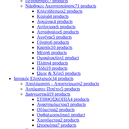
Περιπατήρες
7 products
Νάρθηκες Ακινητοποίησης
71 products
Κηλεπίδεσμοι
2 products
Κοιλιά
4 products
Αγκώνας
4 products
Αντίχειρας
6 products
Αστράγαλος
6 products
Αυχένας
5 products
Γόνατο
6 products
Καρπός
10 products
Μέση
6 products
Ομφαλοκήλη
1 product
Πλάτη
4 products
Πόδι
19 products
Ώμος & Χέρι
5 products
Ιατρικός Εξοπλισμός
34 products
Απολύμανση – Αποστείρωση
2 products
Αυτόματες Πιπέτες
5 products
Διαγνωστικά
19 products
ΣΤΗΘΟΣΚΟΠΙΑ
4 products
Αναστημόμετρα
3 products
Οξύμετρα
2 products
Οφθαλμοσκόπια
1 product
Χρονόμετρα
2 products
Ωτοσκόπια
7 products