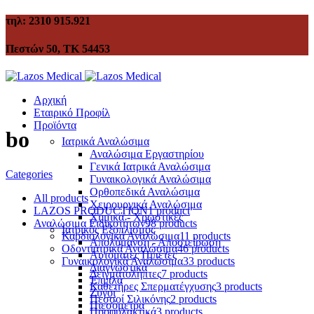
τηλ: 2310 915.921
Πεστών 50, ΤΚ 54453
Αρχική
Εταιρικό Προφίλ
Προϊόντα
bo
Ιατρικά Αναλώσιμα
Αναλώσιμα Εργαστηρίου
Γενικά Ιατρικά Αναλώσιμα
Categories
Γυναικολογικά Αναλώσιμα
Ορθοπεδικά Αναλώσιμα
All
products
Χειρουργικά Αναλώσιμα
LAZOS PRODUCTION
1 product
Χημικά - Χρωστικές
Αναλώσιμα Ειδικοτήτων
98 products
Ιατρικός Εξοπλισμός
Καρδιολογικά Αναλώσιμα
11 products
Απολύμανση - Αποστείρωση
Οδοντιατρικά Αναλώσιμα
46 products
Αυτόματες Πιπέτες
Γυναικολογικά Αναλώσιμα
33 products
Διαγνωστικά
Δειγματολήπτες
7 products
Έπιπλα
Καθετήρες Σπερματέγχυσης
3 products
Ζυγοί
Πεσσοί Σιλικόνης
2 products
Πιεσόμετρα
Προφυλακτικά
3 products