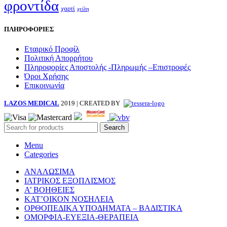
φροντίδα
χαρτί
χείλη
ΠΛΗΡΟΦΟΡΙΕΣ
Εταιρικό Προφίλ
Πολιτική Απορρήτου
Πληροφορίες Αποστολής -Πληρωμής –Επιστροφές
Όροι Χρήσης
Επικοινωνία
LAZOS MEDICAL
2019 | CREATED BY
Search
Menu
Categories
ΑΝΑΛΩΣΙΜΑ
ΙΑΤΡΙΚΟΣ ΕΞΟΠΛΙΣΜΟΣ
Α’ ΒΟΗΘΕΙΕΣ
ΚΑΤ’ΟΙΚΟΝ ΝΟΣΗΛΕΙΑ
ΟΡΘΟΠΕΔΙΚΑ ΥΠΟΔΗΜΑΤΑ – ΒΑΔΙΣΤΙΚΑ
ΟΜΟΡΦΙΑ-ΕΥΕΞΙΑ-ΘΕΡΑΠΕΙΑ