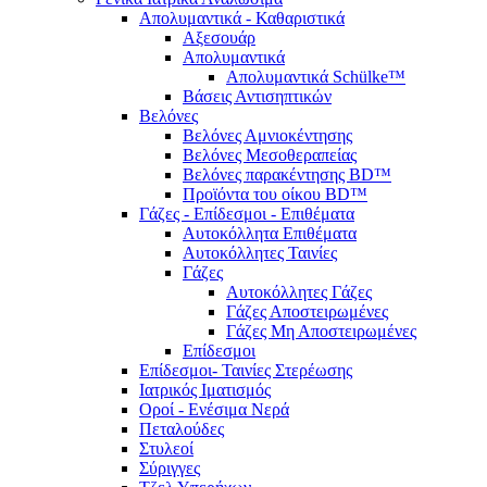
Απολυμαντικά - Καθαριστικά
Αξεσουάρ
Απολυμαντικά
Απολυμαντικά Schülke™
Βάσεις Αντισηπτικών
Βελόνες
Βελόνες Αμνιοκέντησης
Βελόνες Μεσοθεραπείας
Βελόνες παρακέντησης BD™
Προϊόντα του οίκου BD™
Γάζες - Επίδεσμοι - Επιθέματα
Αυτοκόλλητα Επιθέματα
Αυτοκόλλητες Ταινίες
Γάζες
Αυτοκόλλητες Γάζες
Γάζες Αποστειρωμένες
Γάζες Μη Αποστειρωμένες
Επίδεσμοι
Επίδεσμοι- Ταινίες Στερέωσης
Ιατρικός Ιματισμός
Οροί - Ενέσιμα Νερά
Πεταλούδες
Στυλεοί
Σύριγγες