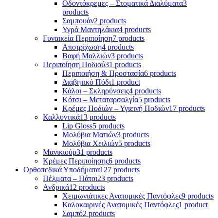
Οδοντόκρεμες – Στοματικά Διαλύματα
3
products
Σαμπουάν
2 products
Υγρά Μαντηλάκια
4 products
Γυναικεία Περιποίηση
7 products
Αποτρίχωση
4 products
Βαφή Μαλλιών
3 products
Περιποίηση Ποδιού
31 products
Περιποιήση & Προστασία
6 products
Διαβητικό Πόδι
1 product
Κάλοι – Σκληρύνσεις
4 products
Κότσι – Μεταταρσαλγία
5 products
Κρέμες Ποδιών – Υγιεινή Ποδιών
17 products
Καλλυντικά
13 products
Lip Gloss
5 products
Μολύβια Ματιών
3 products
Μολύβια Χειλιών
5 products
Μανικιούρ
31 products
Κρέμες Περιποίησης
6 products
Ορθοπεδικά Υποδήματα
127 products
Πέλματα – Πάτοι
23 products
Ανδρικά
12 products
Χειμωνιάτικες Ανατομικές Παντόφλες
9 products
Καλοκαιρινές Ανατομικές Παντόφλες
1 product
Σαμπό
2 products