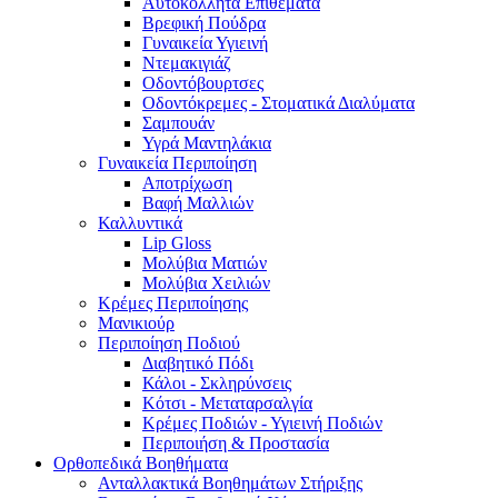
Αυτοκόλλητα Επιθέματα
Βρεφική Πούδρα
Γυναικεία Υγιεινή
Ντεμακιγιάζ
Οδοντόβουρτσες
Οδοντόκρεμες - Στοματικά Διαλύματα
Σαμπουάν
Υγρά Μαντηλάκια
Γυναικεία Περιποίηση
Αποτρίχωση
Βαφή Μαλλιών
Καλλυντικά
Lip Gloss
Μολύβια Ματιών
Μολύβια Χειλιών
Κρέμες Περιποίησης
Μανικιούρ
Περιποίηση Ποδιού
Διαβητικό Πόδι
Κάλοι - Σκληρύνσεις
Κότσι - Μεταταρσαλγία
Κρέμες Ποδιών - Υγιεινή Ποδιών
Περιποιήση & Προστασία
Ορθοπεδικά Βοηθήματα
Ανταλλακτικά Βοηθημάτων Στήριξης