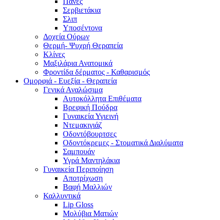
Πάνες
Σερβιετάκια
Σλιπ
Υποσέντονα
Δοχεία Ούρων
Θερμή- Ψυχρή Θεραπεία
Κλίνες
Μαξιλάρια Ανατομικά
Φροντίδα δέρματος - Καθαρισμός
Ομορφιά - Ευεξία - Θεραπεία
Γενικά Αναλώσιμα
Αυτοκόλλητα Επιθέματα
Βρεφική Πούδρα
Γυναικεία Υγιεινή
Ντεμακιγιάζ
Οδοντόβουρτσες
Οδοντόκρεμες - Στοματικά Διαλύματα
Σαμπουάν
Υγρά Μαντηλάκια
Γυναικεία Περιποίηση
Αποτρίχωση
Βαφή Μαλλιών
Καλλυντικά
Lip Gloss
Μολύβια Ματιών