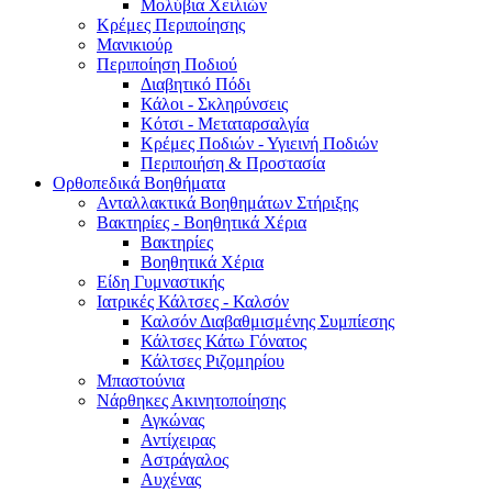
Μολύβια Χειλιών
Κρέμες Περιποίησης
Μανικιούρ
Περιποίηση Ποδιού
Διαβητικό Πόδι
Κάλοι - Σκληρύνσεις
Κότσι - Μεταταρσαλγία
Κρέμες Ποδιών - Υγιεινή Ποδιών
Περιποιήση & Προστασία
Ορθοπεδικά Βοηθήματα
Ανταλλακτικά Βοηθημάτων Στήριξης
Βακτηρίες - Βοηθητικά Χέρια
Βακτηρίες
Βοηθητικά Χέρια
Είδη Γυμναστικής
Ιατρικές Κάλτσες - Καλσόν
Καλσόν Διαβαθμισμένης Συμπίεσης
Κάλτσες Κάτω Γόνατος
Κάλτσες Ριζομηρίου
Μπαστούνια
Νάρθηκες Ακινητοποίησης
Αγκώνας
Αντίχειρας
Αστράγαλος
Αυχένας