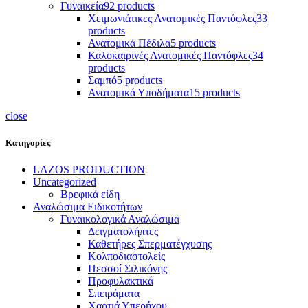
Γυναικεία
92 products
Χειμωνιάτικες Ανατομικές Παντόφλες
33
products
Ανατομικά Πέδιλα
5 products
Καλοκαιρινές Ανατομικές Παντόφλες
34
products
Σαμπό
5 products
Ανατομικά Υποδήματα
15 products
close
Κατηγορίες
LAZOS PRODUCTION
Uncategorized
Βρεφικά είδη
Αναλώσιμα Ειδικοτήτων
Γυναικολογικά Αναλώσιμα
Δειγματολήπτες
Καθετήρες Σπερματέγχυσης
Κολποδιαστολείς
Πεσσοί Σιλικόνης
Προφυλακτικά
Σπειράματα
Χαρτιά Υπερήχου