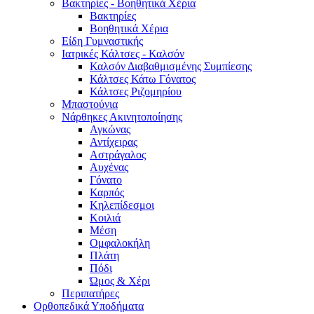
Βακτηρίες - Βοηθητικά Χέρια
Βακτηρίες
Βοηθητικά Χέρια
Είδη Γυμναστικής
Ιατρικές Κάλτσες - Καλσόν
Καλσόν Διαβαθμισμένης Συμπίεσης
Κάλτσες Κάτω Γόνατος
Κάλτσες Ριζομηρίου
Μπαστούνια
Νάρθηκες Ακινητοποίησης
Αγκώνας
Αντίχειρας
Αστράγαλος
Αυχένας
Γόνατο
Καρπός
Κηλεπίδεσμοι
Κοιλιά
Μέση
Ομφαλοκήλη
Πλάτη
Πόδι
Ώμος & Χέρι
Περιπατήρες
Ορθοπεδικά Υποδήματα