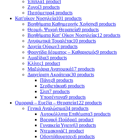
Έπιπλα
1 product
Ζυγοί
3 products
Πιεσόμετρα
4 products
Κατ'οίκον Νοσηλεία
101 products
Βοηθήματα Καθημερινής Χρήσης
8 products
Θερμή- Ψυχρή Θεραπεία
9 products
Βοηθήματα Κατ' Οίκον Νοσηλείας
12 products
Ανυψωτικά Τουαλέτας
10 products
Δοχεία Ούρων
3 products
Φροντίδα δέρματος – Καθαρισμός
9 products
Αμαξίδια
3 products
Κλίνες
1 product
Μαξιλάρια Ανατομικά
17 products
Διαχείριση Ακράτειας
30 products
Πάνες
8 products
Σερβιετάκια
6 products
Σλιπ
7 products
Υποσέντονα
9 products
Ομορφιά – Ευεξία – Θεραπεία
122 products
Γενικά Αναλώσιμα
34 products
Αυτοκόλλητα Επιθέματα
3 products
Βρεφική Πούδρα
1 product
Γυναικεία Υγιεινή
3 products
Ντεμακιγιάζ
1 product
Οδοντόβουρτσες
6 products