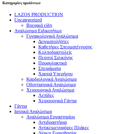
Κατηγορίες προϊόντων
LAZOS PRODUCTION
Uncategorized
Βρεφικά είδη
Αναλώσιμα Ειδικοτήτων
Γυναικολογικά Αναλώσιμα
Δειγματολήπτες
Καθετήρες Σπερματέγχυσης
Κολποδιαστολείς
Πεσσοί Σιλικόνης
Προφυλακτικά
Σπειράματα
Χαρτιά Υπερήχου
Καρδιολογικά Αναλώσιμα
Οδοντιατρικά Αναλώσιμα
Χειρουργικά Αναλώσιμα
Λεπίδες
Χειρουργικά Γάντια
Γάντια
Ιατρικά Αναλώσιμα
Αναλώσιμα Εργαστηρίου
Αντιδραστήρια
Αντικειμενοφόρες Πλάκες
Δίσκοι Ευαισθησίας