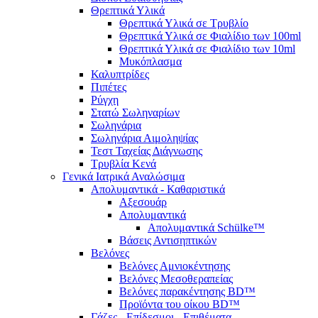
Θρεπτικά Υλικά
Θρεπτικά Υλικά σε Τρυβλίο
Θρεπτικά Υλικά σε Φιαλίδιο των 100ml
Θρεπτικά Υλικά σε Φιαλίδιο των 10ml
Μυκόπλασμα
Καλυπτρίδες
Πιπέτες
Ρύγχη
Στατώ Σωληναρίων
Σωληνάρια
Σωληνάρια Αιμοληψίας
Τεστ Ταχείας Διάγνωσης
Τρυβλία Κενά
Γενικά Ιατρικά Αναλώσιμα
Απολυμαντικά - Καθαριστικά
Αξεσουάρ
Απολυμαντικά
Απολυμαντικά Schülke™
Βάσεις Αντισηπτικών
Βελόνες
Βελόνες Αμνιοκέντησης
Βελόνες Μεσοθεραπείας
Βελόνες παρακέντησης BD™
Προϊόντα του οίκου BD™
Γάζες - Επίδεσμοι - Επιθέματα