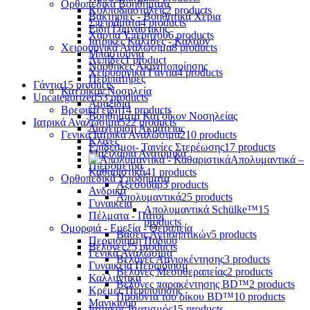
Ορθοπεδικά Βοηθήματα
Κολποδιαστολείς
2 products
Βακτηρίες - Βοηθητικά Χέρια
Σπειράματα
4 products
Είδη Γυμναστικής
Χαρτιά Υπερήχου
6 products
Ιατρικές Κάλτσες - Καλσόν
Χειρουργικά Αναλώσιμα
8 products
Μπαστούνια
Λεπίδες
1 product
Νάρθηκες Ακινητοποίησης
Χειρουργικά Γάντια
4 products
Περιπατήρες
Γάντια
15 products
Κατ'οίκον Νοσηλεία
Uncategorized
53 products
Αμαξίδια
Βρεφικά είδη
14 products
Βοηθήματα Κατ'οίκον Νοσηλείας
Ιατρικά Αναλώσιμα
522 products
Διαχείριση Ακράτειας
Γενικά Ιατρικά Αναλώσιμα
210 products
Κλίνες
Επίδεσμοι- Ταινίες Στερέωσης
17 products
Μαξιλάρια Ανατομικά
Απολυμαντικά –
Πιεσόμετρα
Καθαριστικά
41 products
Ορθοπεδικά Υποδήματα
Αξεσουάρ
3 products
Ανδρικά
Απολυμαντικά
25 products
Γυναικεία
Απολυμαντικά Schülke™
15
Πέλματα - Πάτοι
products
Ομορφιά - Ευεξία - Θεραπεία
Βάσεις Αντισηπτικών
5 products
Περιποίηση Ποδιού
Βελόνες
25 products
Γενικά Αναλώσιμα
Βελόνες Αμνιοκέντησης
3 products
Γυναικεία Περιποίηση
Βελόνες Μεσοθεραπείας
2 products
Καλλυντικά
Βελόνες παρακέντησης BD™
2 products
Κρέμες Περιποίησης
Προϊόντα του οίκου BD™
10 products
Μανικιούρ
Ιατρικός Ιματισμός
15 products