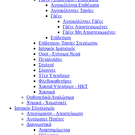
Αυτοκόλλητα Επιθέματα
Αυτοκόλλητες Ταινίες
Γάζες
Αυτοκόλλητες Γάζες
Γάζες Αποστειρωμένες
Γάζες Μη Αποστειρωμένες
Επίδεσμοι
Επίδεσμοι- Ταινίες Στερέωσης
Ιατρικός Ιματισμός
Οροί - Ενέσιμα Νερά
Πεταλούδες
Στυλεοί
Σύριγγες
Τζελ Υπερήχων
Φλεβοκαθετήρες
Χαρτιά Υπερήχων - ΗΚΤ
Χαρτικά
Ορθοπεδικά Αναλώσιμα
Χημικά - Χρωστικές
Ιατρικός Εξοπλισμός
Απολύμανση - Αποστείρωση
Αυτόματες Πιπέτες
Διαγνωστικά
Αναστημόμετρα