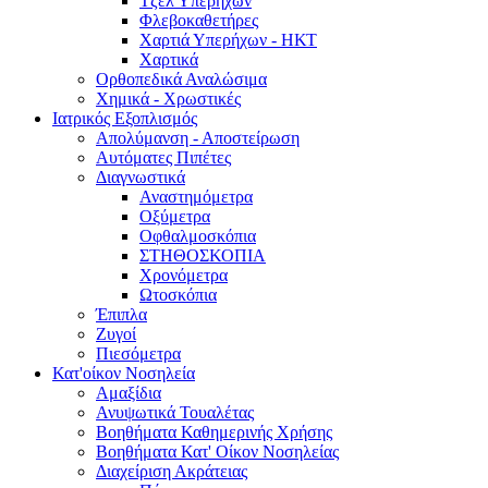
Τζελ Υπερήχων
Φλεβοκαθετήρες
Χαρτιά Υπερήχων - ΗΚΤ
Χαρτικά
Ορθοπεδικά Αναλώσιμα
Χημικά - Χρωστικές
Ιατρικός Εξοπλισμός
Απολύμανση - Αποστείρωση
Αυτόματες Πιπέτες
Διαγνωστικά
Αναστημόμετρα
Οξύμετρα
Οφθαλμοσκόπια
ΣΤΗΘΟΣΚΟΠΙΑ
Χρονόμετρα
Ωτοσκόπια
Έπιπλα
Ζυγοί
Πιεσόμετρα
Κατ'οίκον Νοσηλεία
Αμαξίδια
Ανυψωτικά Τουαλέτας
Βοηθήματα Καθημερινής Χρήσης
Βοηθήματα Κατ' Οίκον Νοσηλείας
Διαχείριση Ακράτειας