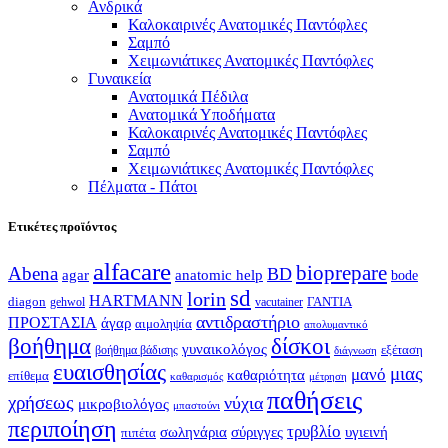
Ανδρικά
Καλοκαιρινές Ανατομικές Παντόφλες
Σαμπό
Χειμωνιάτικες Ανατομικές Παντόφλες
Γυναικεία
Ανατομικά Πέδιλα
Ανατομικά Υποδήματα
Καλοκαιρινές Ανατομικές Παντόφλες
Σαμπό
Χειμωνιάτικες Ανατομικές Παντόφλες
Πέλματα - Πάτοι
Ετικέτες προϊόντος
alfacare
bioprepare
Abena
BD
agar
anatomic help
bode
sd
lorin
HARTMANN
diagon
ΓΑΝΤΙΑ
gehwol
vacutainer
αντιδραστήριο
ΠΡΟΣΤΑΣΙΑ
άγαρ
αιμοληψία
απολυμαντικό
βοήθημα
δίσκοι
γυναικολόγος
εξέταση
βοήθημα βάδισης
διάγνωση
ευαισθησίας
μιας
μανό
καθαριότητα
επίθεμα
καθαρισμός
μέτρηση
παθήσεις
χρήσεως
νύχια
μικροβιολόγος
μπαστούνι
περιποίηση
τρυβλίο
σωληνάρια
σύριγγες
υγιεινή
πιπέτα