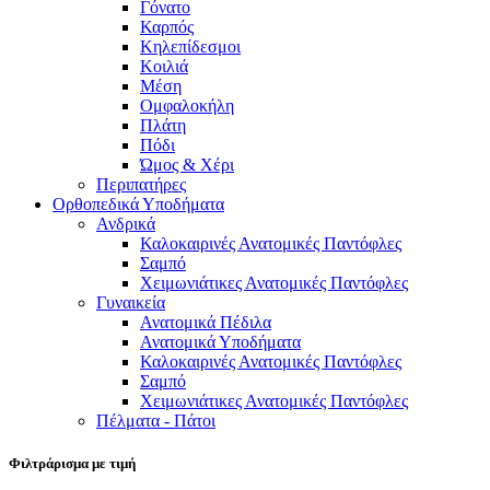
Γόνατο
Καρπός
Κηλεπίδεσμοι
Κοιλιά
Μέση
Ομφαλοκήλη
Πλάτη
Πόδι
Ώμος & Χέρι
Περιπατήρες
Ορθοπεδικά Υποδήματα
Ανδρικά
Καλοκαιρινές Ανατομικές Παντόφλες
Σαμπό
Χειμωνιάτικες Ανατομικές Παντόφλες
Γυναικεία
Ανατομικά Πέδιλα
Ανατομικά Υποδήματα
Καλοκαιρινές Ανατομικές Παντόφλες
Σαμπό
Χειμωνιάτικες Ανατομικές Παντόφλες
Πέλματα - Πάτοι
Φιλτράρισμα με τιμή