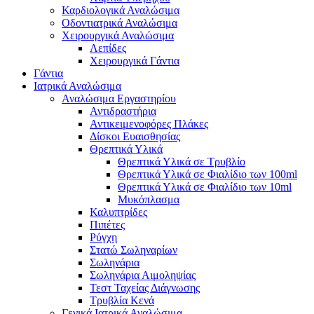
Καρδιολογικά Αναλώσιμα
Οδοντιατρικά Αναλώσιμα
Χειρουργικά Αναλώσιμα
Λεπίδες
Χειρουργικά Γάντια
Γάντια
Ιατρικά Αναλώσιμα
Αναλώσιμα Εργαστηρίου
Αντιδραστήρια
Αντικειμενοφόρες Πλάκες
Δίσκοι Ευαισθησίας
Θρεπτικά Υλικά
Θρεπτικά Υλικά σε Τρυβλίο
Θρεπτικά Υλικά σε Φιαλίδιο των 100ml
Θρεπτικά Υλικά σε Φιαλίδιο των 10ml
Μυκόπλασμα
Καλυπτρίδες
Πιπέτες
Ρύγχη
Στατώ Σωληναρίων
Σωληνάρια
Σωληνάρια Αιμοληψίας
Τεστ Ταχείας Διάγνωσης
Τρυβλία Κενά
Γενικά Ιατρικά Αναλώσιμα