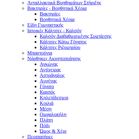
Ανταλλακτικά Βοηθημάτων Στήριξης
Βακτηρίες - Βοηθητικά Χέρια
Βακτηρίες
Βοηθητικά Χέρια
Είδη Γυμναστικής
Ιατρικές Κάλτσες - Καλσόν
Καλσόν Διαβαθμισμένης Συμπίεσης
Κάλτσες Κάτω Γόνατος
Κάλτσες Ριζομηρίου
Μπαστούνια
Νάρθηκες Ακινητοποίησης
Αγκώνας
Αντίχειρας
Αστράγαλος
Αυχένας
Γόνατο
Καρπός
Κηλεπίδεσμοι
Κοιλιά
Μέση
Ομφαλοκήλη
Πλάτη
Πόδι
Ώμος & Χέρι
Περιπατήρες