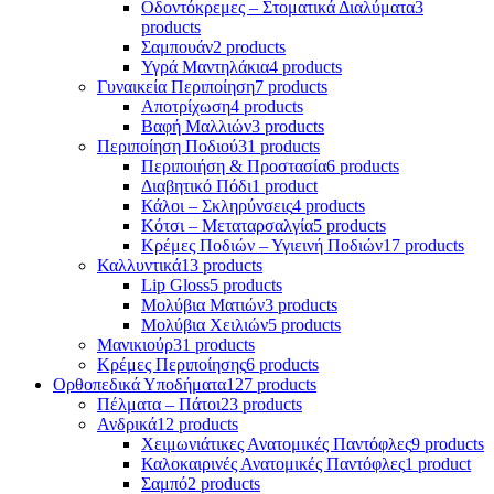
Οδοντόκρεμες – Στοματικά Διαλύματα
3
products
Σαμπουάν
2 products
Υγρά Μαντηλάκια
4 products
Γυναικεία Περιποίηση
7 products
Αποτρίχωση
4 products
Βαφή Μαλλιών
3 products
Περιποίηση Ποδιού
31 products
Περιποιήση & Προστασία
6 products
Διαβητικό Πόδι
1 product
Κάλοι – Σκληρύνσεις
4 products
Κότσι – Μεταταρσαλγία
5 products
Κρέμες Ποδιών – Υγιεινή Ποδιών
17 products
Καλλυντικά
13 products
Lip Gloss
5 products
Μολύβια Ματιών
3 products
Μολύβια Χειλιών
5 products
Μανικιούρ
31 products
Κρέμες Περιποίησης
6 products
Ορθοπεδικά Υποδήματα
127 products
Πέλματα – Πάτοι
23 products
Ανδρικά
12 products
Χειμωνιάτικες Ανατομικές Παντόφλες
9 products
Καλοκαιρινές Ανατομικές Παντόφλες
1 product
Σαμπό
2 products