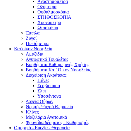
Αναστημόμετρα
Οξύμετρα
Οφθαλμοσκόπια
ΣΤΗΘΟΣΚΟΠΙΑ
Χρονόμετρα
Ωτοσκόπια
Έπιπλα
Ζυγοί
Πιεσόμετρα
Κατ'οίκον Νοσηλεία
Αμαξίδια
Ανυψωτικά Τουαλέτας
Βοηθήματα Καθημερινής Χρήσης
Βοηθήματα Κατ' Οίκον Νοσηλείας
Διαχείριση Ακράτειας
Πάνες
Σερβιετάκια
Σλιπ
Υποσέντονα
Δοχεία Ούρων
Θερμή- Ψυχρή Θεραπεία
Κλίνες
Μαξιλάρια Ανατομικά
Φροντίδα δέρματος - Καθαρισμός
Ομορφιά - Ευεξία - Θεραπεία