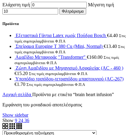
Ελάχιστη τιμή
Μέγιστη τιμή
Φιλτράρισμα
Προϊόντα
Εξεταστικά Γάντια Latex χωρίς Πούδρα Bosch
€
4.40
Στις
τιμές συμπεριλαμβάνεται Φ.Π.Α
Σπείραμα Eurogine Τ 380 Cu (Mini, Normal)
€
13.40
Στις
τιμές συμπεριλαμβάνεται Φ.Π.Α
Αμαξίδιο Μεταφοράς "Transformer"
€
160.00
Στις τιμές
συμπεριλαμβάνεται Φ.Π.Α
Ζώνη Αμαξιδίου με Μηχανισμό Ασφαλείας (AC - 460 )
€
15.20
Στις τιμές συμπεριλαμβάνεται Φ.Π.Α
Υποπόδιο τριπόδου-τετραπόδου μπαστουνιού (AC-267)
€
1.70
Στις τιμές συμπεριλαμβάνεται Φ.Π.Α
Αρχική σελίδα
Προϊόντα με ετικέτα “brain heart infusion”
Εμφάνιση του μοναδικού αποτελέσματος
Show sidebar
Show
9
24
36