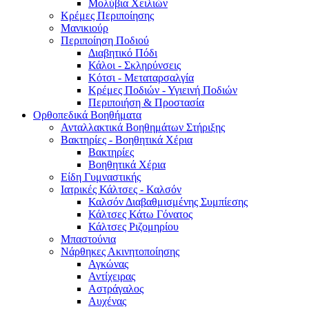
Μολύβια Χειλιών
Κρέμες Περιποίησης
Μανικιούρ
Περιποίηση Ποδιού
Διαβητικό Πόδι
Κάλοι - Σκληρύνσεις
Κότσι - Μεταταρσαλγία
Κρέμες Ποδιών - Υγιεινή Ποδιών
Περιποιήση & Προστασία
Ορθοπεδικά Βοηθήματα
Ανταλλακτικά Βοηθημάτων Στήριξης
Βακτηρίες - Βοηθητικά Χέρια
Βακτηρίες
Βοηθητικά Χέρια
Είδη Γυμναστικής
Ιατρικές Κάλτσες - Καλσόν
Καλσόν Διαβαθμισμένης Συμπίεσης
Κάλτσες Κάτω Γόνατος
Κάλτσες Ριζομηρίου
Μπαστούνια
Νάρθηκες Ακινητοποίησης
Αγκώνας
Αντίχειρας
Αστράγαλος
Αυχένας