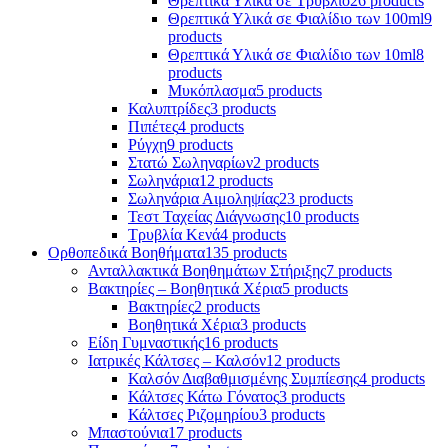
Θρεπτικά Υλικά σε Τρυβλίο
26 products
Θρεπτικά Υλικά σε Φιαλίδιο των 100ml
9
products
Θρεπτικά Υλικά σε Φιαλίδιο των 10ml
8
products
Μυκόπλασμα
5 products
Καλυπτρίδες
3 products
Πιπέτες
4 products
Ρύγχη
9 products
Στατώ Σωληναρίων
2 products
Σωληνάρια
12 products
Σωληνάρια Αιμοληψίας
23 products
Τεστ Ταχείας Διάγνωσης
10 products
Τρυβλία Κενά
4 products
Ορθοπεδικά Βοηθήματα
135 products
Ανταλλακτικά Βοηθημάτων Στήριξης
7 products
Βακτηρίες – Βοηθητικά Χέρια
5 products
Βακτηρίες
2 products
Βοηθητικά Χέρια
3 products
Είδη Γυμναστικής
16 products
Ιατρικές Κάλτσες – Καλσόν
12 products
Καλσόν Διαβαθμισμένης Συμπίεσης
4 products
Κάλτσες Κάτω Γόνατος
3 products
Κάλτσες Ριζομηρίου
3 products
Μπαστούνια
17 products