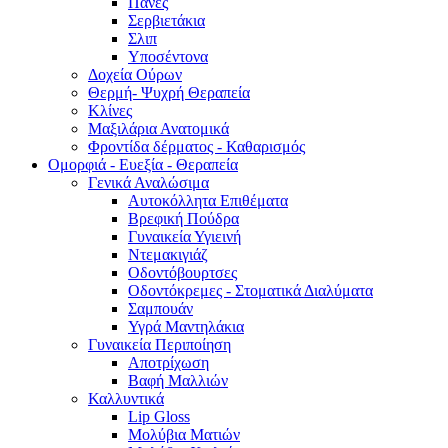
Πάνες
Σερβιετάκια
Σλιπ
Υποσέντονα
Δοχεία Ούρων
Θερμή- Ψυχρή Θεραπεία
Κλίνες
Μαξιλάρια Ανατομικά
Φροντίδα δέρματος - Καθαρισμός
Ομορφιά - Ευεξία - Θεραπεία
Γενικά Αναλώσιμα
Αυτοκόλλητα Επιθέματα
Βρεφική Πούδρα
Γυναικεία Υγιεινή
Ντεμακιγιάζ
Οδοντόβουρτσες
Οδοντόκρεμες - Στοματικά Διαλύματα
Σαμπουάν
Υγρά Μαντηλάκια
Γυναικεία Περιποίηση
Αποτρίχωση
Βαφή Μαλλιών
Καλλυντικά
Lip Gloss
Μολύβια Ματιών