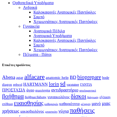
Ορθοπεδικά Υποδήματα
Ανδρικά
Καλοκαιρινές Ανατομικές Παντόφλες
Σαμπό
Χειμωνιάτικες Ανατομικές Παντόφλες
Γυναικεία
Ανατομικά Πέδιλα
Ανατομικά Υποδήματα
Καλοκαιρινές Ανατομικές Παντόφλες
Σαμπό
Χειμωνιάτικες Ανατομικές Παντόφλες
Πέλματα - Πάτοι
Ετικέτες προϊόντος
alfacare
bioprepare
Abena
BD
agar
anatomic help
bode
sd
lorin
HARTMANN
diagon
ΓΑΝΤΙΑ
gehwol
vacutainer
αντιδραστήριο
ΠΡΟΣΤΑΣΙΑ
άγαρ
αιμοληψία
απολυμαντικό
βοήθημα
δίσκοι
γυναικολόγος
εξέταση
βοήθημα βάδισης
διάγνωση
ευαισθησίας
μιας
μανό
καθαριότητα
επίθεμα
καθαρισμός
μέτρηση
παθήσεις
χρήσεως
νύχια
μικροβιολόγος
μπαστούνι