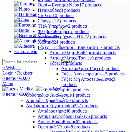
Οροί – Ενέσιμα Νερά
17 products
Πεταλούδες
3 products
Στυλεοί
10 products
Σύριγγες
22 products
Τζελ Υπερήχων
2 products
Φλεβοκαθετήρες
5 products
Χαρτιά Υπερήχων – ΗΚΤ
2 products
Χαρτικά
24 products
Γάζες – Επίδεσμοι – Επιθέματα
17 products
Επικοινωνία
Αυτοκόλλητα Επιθέματα
4 products
Αυτοκόλλητες Ταινίες
0 products
Search
Γάζες
11 products
0
Wishlist
Αυτοκόλλητες Γάζες
3 products
Login / Register
Γάζες Αποστειρωμένες
5 products
0
items
/
€
0.00
Γάζες Μη Αποστειρωμένες
3
Menu
products
Επίδεσμοι
2 products
0
items
/
€
0.00
Ορθοπεδικά Αναλώσιμα
1 product
Χημικά – Χρωστικές
50 products
Αναλώσιμα Εργαστηρίου
257 products
Αντιδραστήρια
40 products
Αντικειμενοφόρες Πλάκες
5 products
Δίσκοι Ευαισθησίας
65 products
Θρεπτικά Υλικά
48 products