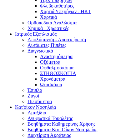
Τζελ Υπερήχων
Φλεβοκαθετήρες
Χαρτιά Υπερήχων - ΗΚΤ
Χαρτικά
Ορθοπεδικά Αναλώσιμα
Χημικά - Χρωστικές
Ιατρικός Εξοπλισμός
Απολύμανση - Αποστείρωση
Αυτόματες Πιπέτες
Διαγνωστικά
Αναστημόμετρα
Οξύμετρα
Οφθαλμοσκόπια
ΣΤΗΘΟΣΚΟΠΙΑ
Χρονόμετρα
Ωτοσκόπια
Έπιπλα
Ζυγοί
Πιεσόμετρα
Κατ'οίκον Νοσηλεία
Αμαξίδια
Ανυψωτικά Τουαλέτας
Βοηθήματα Καθημερινής Χρήσης
Βοηθήματα Κατ' Οίκον Νοσηλείας
Διαχείριση Ακράτειας