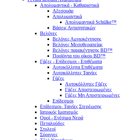
Απολυμαντικά - Καθαριστικά
Αξεσουάρ
Απολυμαντικά
Απολυμαντικά Schülke™
Βάσεις Αντισηπτικών
Βελόνες
Βελόνες Αμνιοκέντησης
Βελόνες Μεσοθεραπείας
Βελόνες παρακέντησης BD™
Προϊόντα του οίκου BD™
Γάζες - Επίδεσμοι - Επιθέματα
Αυτοκόλλητα Επιθέματα
Αυτοκόλλητες Ταινίες
Γάζες
Αυτοκόλλητες Γάζες
Γάζες Αποστειρωμένες
Γάζες Μη Αποστειρωμένες
Επίδεσμοι
Επίδεσμοι- Ταινίες Στερέωσης
Ιατρικός Ιματισμός
Οροί - Ενέσιμα Νερά
Πεταλούδες
Στυλεοί
Σύριγγες