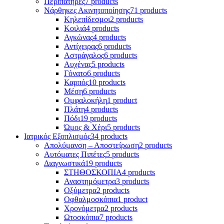
Περιπατήρες
7 products
Νάρθηκες Ακινητοποίησης
71 products
Κηλεπίδεσμοι
2 products
Κοιλιά
4 products
Αγκώνας
4 products
Αντίχειρας
6 products
Αστράγαλος
6 products
Αυχένας
5 products
Γόνατο
6 products
Καρπός
10 products
Μέση
6 products
Ομφαλοκήλη
1 product
Πλάτη
4 products
Πόδι
19 products
Ώμος & Χέρι
5 products
Ιατρικός Εξοπλισμός
34 products
Απολύμανση – Αποστείρωση
2 products
Αυτόματες Πιπέτες
5 products
Διαγνωστικά
19 products
ΣΤΗΘΟΣΚΟΠΙΑ
4 products
Αναστημόμετρα
3 products
Οξύμετρα
2 products
Οφθαλμοσκόπια
1 product
Χρονόμετρα
2 products
Ωτοσκόπια
7 products