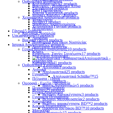
Ορθοπεδικά Βοηθήματα
Κολποδιαστολείς
2 products
Βακτηρίες - Βοηθητικά Χέρια
Σπειράματα
4 products
Είδη Γυμναστικής
Χαρτιά Υπερήχου
6 products
Ιατρικές Κάλτσες - Καλσόν
Χειρουργικά Αναλώσιμα
8 products
Μπαστούνια
Λεπίδες
1 product
Νάρθηκες Ακινητοποίησης
Χειρουργικά Γάντια
4 products
Περιπατήρες
Γάντια
15 products
Κατ'οίκον Νοσηλεία
Uncategorized
53 products
Αμαξίδια
Βρεφικά είδη
14 products
Βοηθήματα Κατ'οίκον Νοσηλείας
Ιατρικά Αναλώσιμα
522 products
Διαχείριση Ακράτειας
Γενικά Ιατρικά Αναλώσιμα
210 products
Κλίνες
Επίδεσμοι- Ταινίες Στερέωσης
17 products
Μαξιλάρια Ανατομικά
Απολυμαντικά –
Πιεσόμετρα
Καθαριστικά
41 products
Ορθοπεδικά Υποδήματα
Αξεσουάρ
3 products
Ανδρικά
Απολυμαντικά
25 products
Γυναικεία
Απολυμαντικά Schülke™
15
Πέλματα - Πάτοι
products
Ομορφιά - Ευεξία - Θεραπεία
Βάσεις Αντισηπτικών
5 products
Περιποίηση Ποδιού
Βελόνες
25 products
Γενικά Αναλώσιμα
Βελόνες Αμνιοκέντησης
3 products
Γυναικεία Περιποίηση
Βελόνες Μεσοθεραπείας
2 products
Καλλυντικά
Βελόνες παρακέντησης BD™
2 products
Κρέμες Περιποίησης
Προϊόντα του οίκου BD™
10 products
Μανικιούρ
Ιατρικός Ιματισμός
15 products