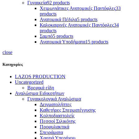
Γυναικεία
92 products
Χειμωνιάτικες Ανατομικές Παντόφλες
33
products
Ανατομικά Πέδιλα
5 products
Καλοκαιρινές Ανατομικές Παντόφλες
34
products
Σαμπό
5 products
Ανατομικά Υποδήματα
15 products
close
Κατηγορίες
LAZOS PRODUCTION
Uncategorized
Βρεφικά είδη
Αναλώσιμα Ειδικοτήτων
Γυναικολογικά Αναλώσιμα
Δειγματολήπτες
Καθετήρες Σπερματέγχυσης
Κολποδιαστολείς
Πεσσοί Σιλικόνης
Προφυλακτικά
Σπειράματα
Χαρτιά Υπερήχου