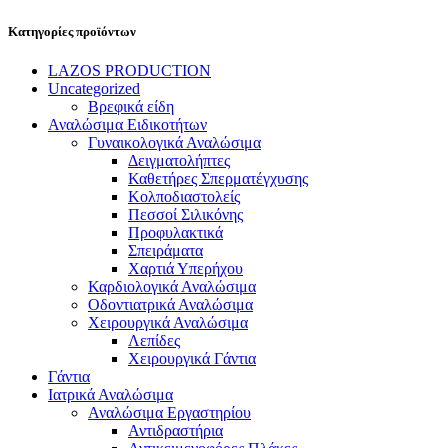
Κατηγορίες προϊόντων
LAZOS PRODUCTION
Uncategorized
Βρεφικά είδη
Αναλώσιμα Ειδικοτήτων
Γυναικολογικά Αναλώσιμα
Δειγματολήπτες
Καθετήρες Σπερματέγχυσης
Κολποδιαστολείς
Πεσσοί Σιλικόνης
Προφυλακτικά
Σπειράματα
Χαρτιά Υπερήχου
Καρδιολογικά Αναλώσιμα
Οδοντιατρικά Αναλώσιμα
Χειρουργικά Αναλώσιμα
Λεπίδες
Χειρουργικά Γάντια
Γάντια
Ιατρικά Αναλώσιμα
Αναλώσιμα Εργαστηρίου
Αντιδραστήρια