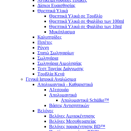
Αντικειμενοφόρες Πλάκες
Δίσκοι Ευαισθησίας
Θρεπτικά Υλικά
Θρεπτικά Υλικά σε Τρυβλίο
Θρεπτικά Υλικά σε Φιαλίδιο των 100ml
Θρεπτικά Υλικά σε Φιαλίδιο των 10ml
Μυκόπλασμα
Καλυπτρίδες
Πιπέτες
Ρύγχη
Στατώ Σωληναρίων
Σωληνάρια
Σωληνάρια Αιμοληψίας
Τεστ Ταχείας Διάγνωσης
Τρυβλία Κενά
Γενικά Ιατρικά Αναλώσιμα
Απολυμαντικά - Καθαριστικά
Αξεσουάρ
Απολυμαντικά
Απολυμαντικά Schülke™
Βάσεις Αντισηπτικών
Βελόνες
Βελόνες Αμνιοκέντησης
Βελόνες Μεσοθεραπείας
Βελόνες παρακέντησης BD™