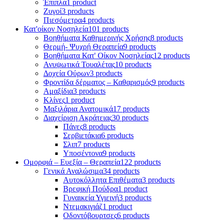
Έπιπλα
1 product
Ζυγοί
3 products
Πιεσόμετρα
4 products
Κατ'οίκον Νοσηλεία
101 products
Βοηθήματα Καθημερινής Χρήσης
8 products
Θερμή- Ψυχρή Θεραπεία
9 products
Βοηθήματα Κατ' Οίκον Νοσηλείας
12 products
Ανυψωτικά Τουαλέτας
10 products
Δοχεία Ούρων
3 products
Φροντίδα δέρματος – Καθαρισμός
9 products
Αμαξίδια
3 products
Κλίνες
1 product
Μαξιλάρια Ανατομικά
17 products
Διαχείριση Ακράτειας
30 products
Πάνες
8 products
Σερβιετάκια
6 products
Σλιπ
7 products
Υποσέντονα
9 products
Ομορφιά – Ευεξία – Θεραπεία
122 products
Γενικά Αναλώσιμα
34 products
Αυτοκόλλητα Επιθέματα
3 products
Βρεφική Πούδρα
1 product
Γυναικεία Υγιεινή
3 products
Ντεμακιγιάζ
1 product
Οδοντόβουρτσες
6 products