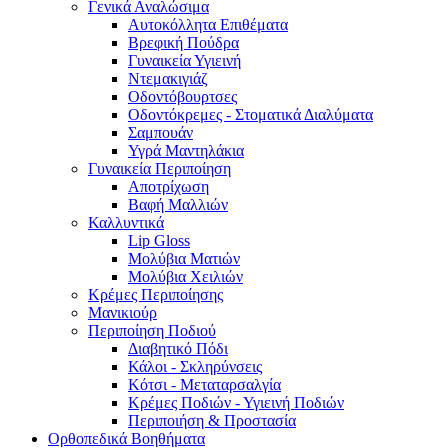
Γενικά Αναλώσιμα
Αυτοκόλλητα Επιθέματα
Βρεφική Πούδρα
Γυναικεία Υγιεινή
Ντεμακιγιάζ
Οδοντόβουρτσες
Οδοντόκρεμες - Στοματικά Διαλύματα
Σαμπουάν
Υγρά Μαντηλάκια
Γυναικεία Περιποίηση
Αποτρίχωση
Βαφή Μαλλιών
Καλλυντικά
Lip Gloss
Μολύβια Ματιών
Μολύβια Χειλιών
Κρέμες Περιποίησης
Μανικιούρ
Περιποίηση Ποδιού
Διαβητικό Πόδι
Κάλοι - Σκληρύνσεις
Κότσι - Μεταταρσαλγία
Κρέμες Ποδιών - Υγιεινή Ποδιών
Περιποιήση & Προστασία
Ορθοπεδικά Βοηθήματα