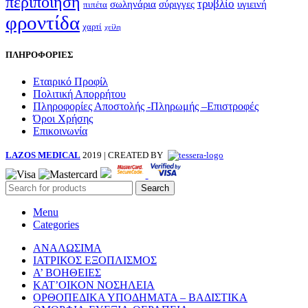
περιποίηση
τρυβλίο
σωληνάρια
σύριγγες
υγιεινή
πιπέτα
φροντίδα
χαρτί
χείλη
ΠΛΗΡΟΦΟΡΙΕΣ
Εταιρικό Προφίλ
Πολιτική Απορρήτου
Πληροφορίες Αποστολής -Πληρωμής –Επιστροφές
Όροι Χρήσης
Επικοινωνία
LAZOS MEDICAL
2019 | CREATED BY
Search
Menu
Categories
ΑΝΑΛΩΣΙΜΑ
ΙΑΤΡΙΚΟΣ ΕΞΟΠΛΙΣΜΟΣ
Α’ ΒΟΗΘΕΙΕΣ
ΚΑΤ’ΟΙΚΟΝ ΝΟΣΗΛΕΙΑ
ΟΡΘΟΠΕΔΙΚΑ ΥΠΟΔΗΜΑΤΑ – ΒΑΔΙΣΤΙΚΑ