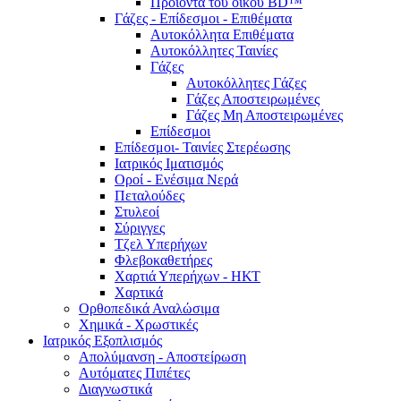
Προϊόντα του οίκου BD™
Γάζες - Επίδεσμοι - Επιθέματα
Αυτοκόλλητα Επιθέματα
Αυτοκόλλητες Ταινίες
Γάζες
Αυτοκόλλητες Γάζες
Γάζες Αποστειρωμένες
Γάζες Μη Αποστειρωμένες
Επίδεσμοι
Επίδεσμοι- Ταινίες Στερέωσης
Ιατρικός Ιματισμός
Οροί - Ενέσιμα Νερά
Πεταλούδες
Στυλεοί
Σύριγγες
Τζελ Υπερήχων
Φλεβοκαθετήρες
Χαρτιά Υπερήχων - ΗΚΤ
Χαρτικά
Ορθοπεδικά Αναλώσιμα
Χημικά - Χρωστικές
Ιατρικός Εξοπλισμός
Απολύμανση - Αποστείρωση
Αυτόματες Πιπέτες
Διαγνωστικά