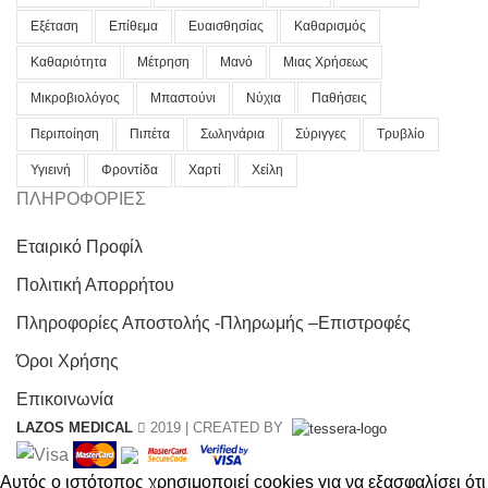
Εξέταση
Επίθεμα
Ευαισθησίας
Καθαρισμός
Καθαριότητα
Μέτρηση
Μανό
Μιας Χρήσεως
Μικροβιολόγος
Μπαστούνι
Νύχια
Παθήσεις
Περιποίηση
Πιπέτα
Σωληνάρια
Σύριγγες
Τρυβλίο
Υγιεινή
Φροντίδα
Χαρτί
Χείλη
ΠΛΗΡΟΦΟΡΙΕΣ
Εταιρικό Προφίλ
Πολιτική Απορρήτου
Πληροφορίες Αποστολής -Πληρωμής –Επιστροφές
Όροι Χρήσης
Επικοινωνία
LAZOS MEDICAL
2019 | CREATED BY
Αυτός ο ιστότοπος χρησιμοποιεί cookies για να εξασφαλίσει ότι