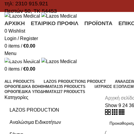
τηλ: 2310 915.921
Πεστών 50, ΤΚ 54453
ΑΡΧΙΚΉ
ΕΤΑΙΡΙΚΌ ΠΡΟΦΊΛ
ΠΡΟΪΌΝΤΑ
ΕΠΙΚ
0
Wishlist
Login / Register
0
items
/
€
0.00
Menu
cinoxacin
0
items
/
€
0.00
Categories
ALL
PRODUCTS
LAZOS PRODUCTION
1 PRODUCT
ΑΝΑΛΏΣΙ
ΟΡΘΟΠΕΔΙΚΆ ΒΟΗΘΉΜΑΤΑ
135 PRODUCTS
ΙΑΤΡΙΚΌΣ ΕΞΟΠΛΙΣ
ΟΡΘΟΠΕΔΙΚΆ ΥΠΟΔΉΜΑΤΑ
127 PRODUCTS
Κατηγορίες
Αρχική σελίδ
Show
9
24
3
LAZOS PRODUCTION
Αναλώσιμα Ειδικοτήτων