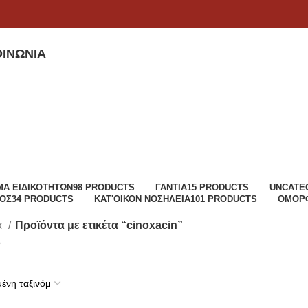
ΟΙΝΩΝΊΑ
ΜΑ ΕΙΔΙΚΟΤΉΤΩΝ
98 PRODUCTS
ΓΆΝΤΙΑ
15 PRODUCTS
UNCATE
ΜΌΣ
34 PRODUCTS
ΚΑΤ'ΟΊΚΟΝ ΝΟΣΗΛΕΊΑ
101 PRODUCTS
ΟΜΟΡΦ
α
Προϊόντα με ετικέτα “cinoxacin”
6