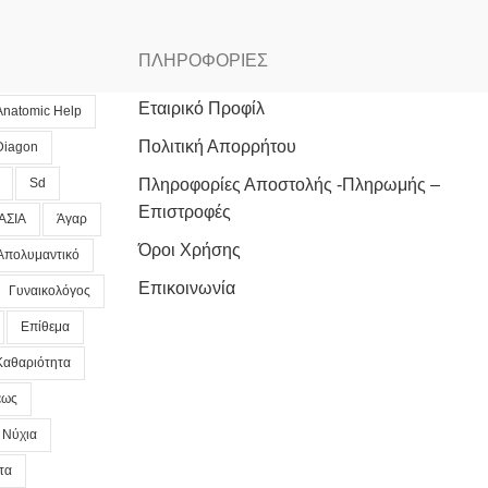
ΠΛΗΡΟΦΟΡΙΕΣ
Εταιρικό Προφίλ
Anatomic Help
Πολιτική Απορρήτου
Diagon
Sd
Πληροφορίες Αποστολής -Πληρωμής –
Επιστροφές
ΑΣΙΑ
Άγαρ
Όροι Χρήσης
Απολυμαντικό
Επικοινωνία
Γυναικολόγος
Επίθεμα
Καθαριότητα
εως
Νύχια
τα