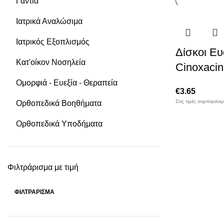
Γάντια
Ιατρικά Αναλώσιμα
Ιατρικός Εξοπλισμός
Δίσκοι Ε
Κατ'οίκον Νοσηλεία
Cinoxacin
Ομορφιά - Ευεξία - Θεραπεία
€
3.65
Στις τιμές συμπεριλα
Ορθοπεδικά Βοηθήματα
Ορθοπεδικά Υποδήματα
Φιλτράρισμα με τιμή
ΦΙΛΤΡΆΡΙΣΜΑ
Ελάχιστη
Μέγιστη
τιμή
τιμή