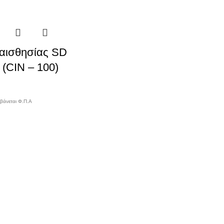
υαισθησίας SD
 (CIN – 100)
μβάνεται Φ.Π.Α