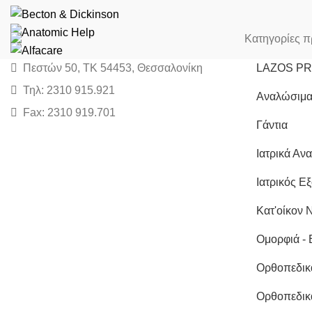
Κατηγορίες π
Πεστών 50, ΤΚ 54453, Θεσσαλονίκη
LAZOS P
Τηλ: 2310 915.921
Αναλώσιμα
Fax: 2310 919.701
Γάντια
Ιατρικά Αν
Ιατρικός Ε
Κατ'οίκον 
Ομορφιά - 
Ορθοπεδικ
Ορθοπεδικ