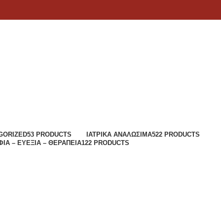
GORIZED
53 PRODUCTS
ΙΑΤΡΙΚΆ ΑΝΑΛΏΣΙΜΑ
522 PRODUCTS
ΙΆ – ΕΥΕΞΊΑ – ΘΕΡΑΠΕΊΑ
122 PRODUCTS