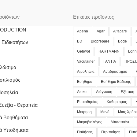
ροϊόντων
Ετικέτες προϊόντος
RODUCTION
Abena
Agar
Alfacare
BD
Bioprepare
Bode
 Ειδικοτήτων
Gehwol
HARTMANN
Lorin
Vacutainer
ΓΑΝΤΙΑ
ΠΡΟΣΤ
αλώσιμα
Αιμοληψία
Αντιδραστήριο
ξοπλισμός
Βοήθημα
Βοήθημα Βάδισης
Δίσκοι
Διάγνωση
Εξέταση
Νοσηλεία
Ευαισθησίας
Καθαρισμός
Ευεξία - Θεραπεία
Μέτρηση
Μανό
Μιας Χρήσ
ά Βοηθήματα
Μικροβιολόγος
Μπαστούνι
ά Υποδήματα
Παθήσεις
Περιποίηση
Πιπέ