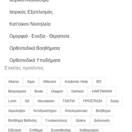
Ιατρικός Εξοπλισμός
Κατ'οίκον Νοσηλεία
Ομορφιά - Ευεξία - Θεραπεία
Ορθοπεδικά Βοηθήματα
Ορθοπεδικά Υποδήματα
Ετικέτες προϊόντος
Abena
Agar
Alfacare
Anatomic Help
BD
Bioprepare
Bode
Diagon
Gehwol
HARTMANN
Lorin
Sd
Vacutainer
ΓΑΝΤΙΑ
ΠΡΟΣΤΑΣΙΑ
Άγαρ
Αιμοληψία
Αντιδραστήριο
Απολυμαντικό
Βοήθημα
Βοήθημα Βάδισης
Γυναικολόγος
Δίσκοι
Διάγνωση
Εξέταση
Επίθεμα
Ευαισθησίας
Καθαρισμός