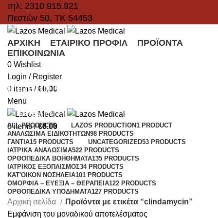
τηλ: 2310 915.921
Πεστών 50, ΤΚ 54453
ΑΡΧΙΚΉ
ΕΤΑΙΡΙΚΌ ΠΡΟΦΊΛ
ΠΡΟΪΌΝΤΑ
ΕΠΙΚΟΙΝΩΝΊΑ
0
Wishlist
Login / Register
clindamycin
0
items
/
€
0.00
Menu
Categories
ALL
PRODUCTS
LAZOS PRODUCTION
1 PRODUCT
0
items
/
€
0.00
ΑΝΑΛΏΣΙΜΑ ΕΙΔΙΚΟΤΉΤΩΝ
98 PRODUCTS
ΓΆΝΤΙΑ
15 PRODUCTS
UNCATEGORIZED
53 PRODUCTS
ΙΑΤΡΙΚΆ ΑΝΑΛΏΣΙΜΑ
522 PRODUCTS
ΟΡΘΟΠΕΔΙΚΆ ΒΟΗΘΉΜΑΤΑ
135 PRODUCTS
ΙΑΤΡΙΚΌΣ ΕΞΟΠΛΙΣΜΌΣ
34 PRODUCTS
ΚΑΤ'ΟΊΚΟΝ ΝΟΣΗΛΕΊΑ
101 PRODUCTS
ΟΜΟΡΦΙΆ – ΕΥΕΞΊΑ – ΘΕΡΑΠΕΊΑ
122 PRODUCTS
ΟΡΘΟΠΕΔΙΚΆ ΥΠΟΔΉΜΑΤΑ
127 PRODUCTS
Αρχική σελίδα
Προϊόντα με ετικέτα “clindamycin”
Εμφάνιση του μοναδικού αποτελέσματος