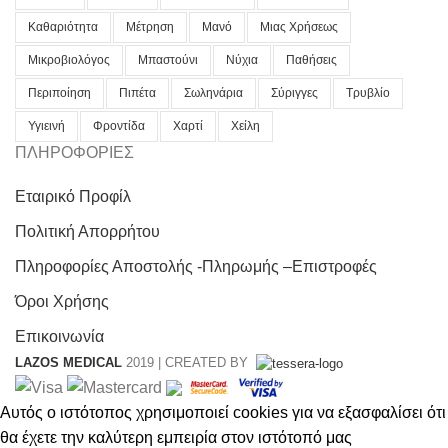
Καθαριότητα
Μέτρηση
Μανό
Μιας Χρήσεως
Μικροβιολόγος
Μπαστούνι
Νύχια
Παθήσεις
Περιποίηση
Πιπέτα
Σωληνάρια
Σύριγγες
Τρυβλίο
Υγιεινή
Φροντίδα
Χαρτί
Χείλη
ΠΛΗΡΟΦΟΡΙΕΣ
Εταιρικό Προφίλ
Πολιτική Απορρήτου
Πληροφορίες Αποστολής -Πληρωμής –Επιστροφές
Όροι Χρήσης
Επικοινωνία
LAZOS MEDICAL
2019 | CREATED BY
Αυτός ο ιστότοπος χρησιμοποιεί cookies για να εξασφαλίσει ότι
θα έχετε την καλύτερη εμπειρία στον ιστότοπό μας