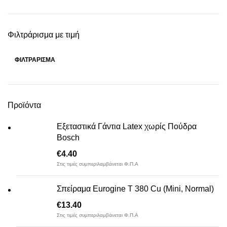
Φιλτράρισμα με τιμή
ΦΙΛΤΡΆΡΙΣΜΑ
Ελάχιστη
Μέγιστη
τιμή
τιμή
Προϊόντα
Εξεταστικά Γάντια Latex χωρίς Πούδρα
Bosch
€
4.40
Στις τιμές συμπεριλαμβάνεται Φ.Π.Α
Σπείραμα Eurogine Τ 380 Cu (Mini, Normal)
€
13.40
Στις τιμές συμπεριλαμβάνεται Φ.Π.Α