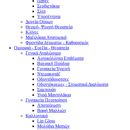
Πάνες
Σερβιετάκια
Σλιπ
Υποσέντονα
Δοχεία Ούρων
Θερμή- Ψυχρή Θεραπεία
Κλίνες
Μαξιλάρια Ανατομικά
Φροντίδα δέρματος - Καθαρισμός
Ομορφιά - Ευεξία - Θεραπεία
Γενικά Αναλώσιμα
Αυτοκόλλητα Επιθέματα
Βρεφική Πούδρα
Γυναικεία Υγιεινή
Ντεμακιγιάζ
Οδοντόβουρτσες
Οδοντόκρεμες - Στοματικά Διαλύματα
Σαμπουάν
Υγρά Μαντηλάκια
Γυναικεία Περιποίηση
Αποτρίχωση
Βαφή Μαλλιών
Καλλυντικά
Lip Gloss
Μολύβια Ματιών