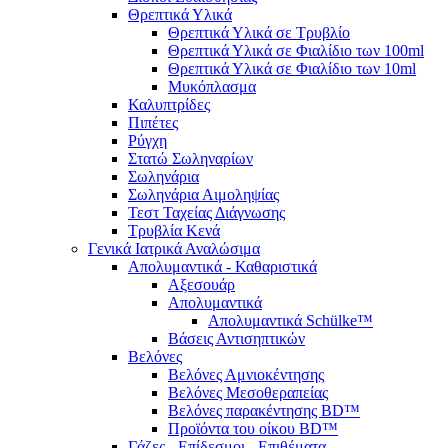
Θρεπτικά Υλικά
Θρεπτικά Υλικά σε Τρυβλίο
Θρεπτικά Υλικά σε Φιαλίδιο των 100ml
Θρεπτικά Υλικά σε Φιαλίδιο των 10ml
Μυκόπλασμα
Καλυπτρίδες
Πιπέτες
Ρύγχη
Στατώ Σωληναρίων
Σωληνάρια
Σωληνάρια Αιμοληψίας
Τεστ Ταχείας Διάγνωσης
Τρυβλία Κενά
Γενικά Ιατρικά Αναλώσιμα
Απολυμαντικά - Καθαριστικά
Αξεσουάρ
Απολυμαντικά
Απολυμαντικά Schülke™
Βάσεις Αντισηπτικών
Βελόνες
Βελόνες Αμνιοκέντησης
Βελόνες Μεσοθεραπείας
Βελόνες παρακέντησης BD™
Προϊόντα του οίκου BD™
Γάζες - Επίδεσμοι - Επιθέματα