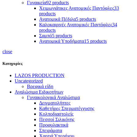
Γυναικεία
92 products
Χειμωνιάτικες Ανατομικές Παντόφλες
33
products
Ανατομικά Πέδιλα
5 products
Καλοκαιρινές Ανατομικές Παντόφλες
34
products
Σαμπό
5 products
Ανατομικά Υποδήματα
15 products
close
Κατηγορίες
LAZOS PRODUCTION
Uncategorized
Βρεφικά είδη
Αναλώσιμα Ειδικοτήτων
Γυναικολογικά Αναλώσιμα
Δειγματολήπτες
Καθετήρες Σπερματέγχυσης
Κολποδιαστολείς
Πεσσοί Σιλικόνης
Προφυλακτικά
Σπειράματα
Χαρτιά Υπερήχου