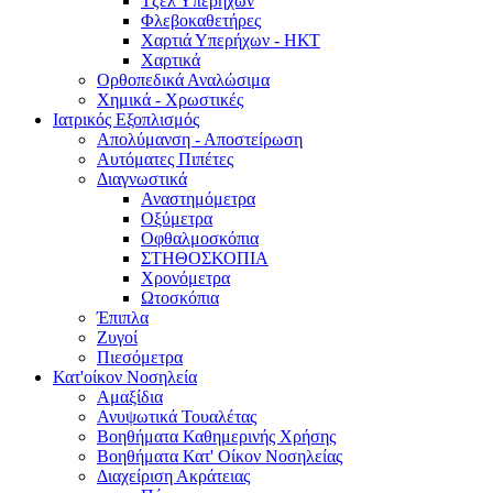
Τζελ Υπερήχων
Φλεβοκαθετήρες
Χαρτιά Υπερήχων - ΗΚΤ
Χαρτικά
Ορθοπεδικά Αναλώσιμα
Χημικά - Χρωστικές
Ιατρικός Εξοπλισμός
Απολύμανση - Αποστείρωση
Αυτόματες Πιπέτες
Διαγνωστικά
Αναστημόμετρα
Οξύμετρα
Οφθαλμοσκόπια
ΣΤΗΘΟΣΚΟΠΙΑ
Χρονόμετρα
Ωτοσκόπια
Έπιπλα
Ζυγοί
Πιεσόμετρα
Κατ'οίκον Νοσηλεία
Αμαξίδια
Ανυψωτικά Τουαλέτας
Βοηθήματα Καθημερινής Χρήσης
Βοηθήματα Κατ' Οίκον Νοσηλείας
Διαχείριση Ακράτειας