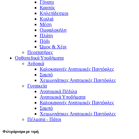
Γόνατο
Καρπός
Κηλεπίδεσμοι
Κοιλιά
Μέση
Ομφαλοκήλη
Πλάτη
Πόδι
Ώμος & Χέρι
Περιπατήρες
Ορθοπεδικά Υποδήματα
Ανδρικά
Καλοκαιρινές Ανατομικές Παντόφλες
Σαμπό
Χειμωνιάτικες Ανατομικές Παντόφλες
Γυναικεία
Ανατομικά Πέδιλα
Ανατομικά Υποδήματα
Καλοκαιρινές Ανατομικές Παντόφλες
Σαμπό
Χειμωνιάτικες Ανατομικές Παντόφλες
Πέλματα - Πάτοι
Φιλτράρισμα με τιμή