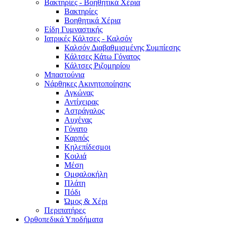
Βακτηρίες - Βοηθητικά Χέρια
Βακτηρίες
Βοηθητικά Χέρια
Είδη Γυμναστικής
Ιατρικές Κάλτσες - Καλσόν
Καλσόν Διαβαθμισμένης Συμπίεσης
Κάλτσες Κάτω Γόνατος
Κάλτσες Ριζομηρίου
Μπαστούνια
Νάρθηκες Ακινητοποίησης
Αγκώνας
Αντίχειρας
Αστράγαλος
Αυχένας
Γόνατο
Καρπός
Κηλεπίδεσμοι
Κοιλιά
Μέση
Ομφαλοκήλη
Πλάτη
Πόδι
Ώμος & Χέρι
Περιπατήρες
Ορθοπεδικά Υποδήματα