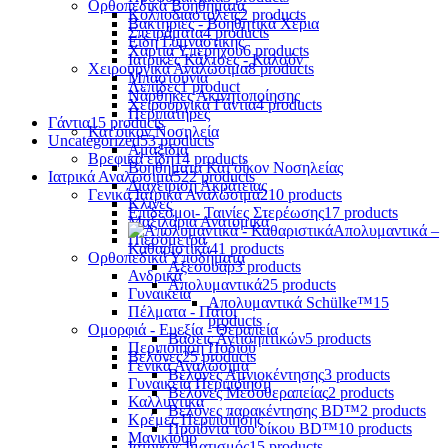
Ορθοπεδικά Βοηθήματα
Κολποδιαστολείς
2 products
Βακτηρίες - Βοηθητικά Χέρια
Σπειράματα
4 products
Είδη Γυμναστικής
Χαρτιά Υπερήχου
6 products
Ιατρικές Κάλτσες - Καλσόν
Χειρουργικά Αναλώσιμα
8 products
Μπαστούνια
Λεπίδες
1 product
Νάρθηκες Ακινητοποίησης
Χειρουργικά Γάντια
4 products
Περιπατήρες
Γάντια
15 products
Κατ'οίκον Νοσηλεία
Uncategorized
53 products
Αμαξίδια
Βρεφικά είδη
14 products
Βοηθήματα Κατ'οίκον Νοσηλείας
Ιατρικά Αναλώσιμα
522 products
Διαχείριση Ακράτειας
Γενικά Ιατρικά Αναλώσιμα
210 products
Κλίνες
Επίδεσμοι- Ταινίες Στερέωσης
17 products
Μαξιλάρια Ανατομικά
Απολυμαντικά –
Πιεσόμετρα
Καθαριστικά
41 products
Ορθοπεδικά Υποδήματα
Αξεσουάρ
3 products
Ανδρικά
Απολυμαντικά
25 products
Γυναικεία
Απολυμαντικά Schülke™
15
Πέλματα - Πάτοι
products
Ομορφιά - Ευεξία - Θεραπεία
Βάσεις Αντισηπτικών
5 products
Περιποίηση Ποδιού
Βελόνες
25 products
Γενικά Αναλώσιμα
Βελόνες Αμνιοκέντησης
3 products
Γυναικεία Περιποίηση
Βελόνες Μεσοθεραπείας
2 products
Καλλυντικά
Βελόνες παρακέντησης BD™
2 products
Κρέμες Περιποίησης
Προϊόντα του οίκου BD™
10 products
Μανικιούρ
Ιατρικός Ιματισμός
15 products