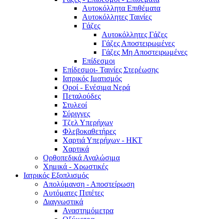
Αυτοκόλλητα Επιθέματα
Αυτοκόλλητες Ταινίες
Γάζες
Αυτοκόλλητες Γάζες
Γάζες Αποστειρωμένες
Γάζες Μη Αποστειρωμένες
Επίδεσμοι
Επίδεσμοι- Ταινίες Στερέωσης
Ιατρικός Ιματισμός
Οροί - Ενέσιμα Νερά
Πεταλούδες
Στυλεοί
Σύριγγες
Τζελ Υπερήχων
Φλεβοκαθετήρες
Χαρτιά Υπερήχων - ΗΚΤ
Χαρτικά
Ορθοπεδικά Αναλώσιμα
Χημικά - Χρωστικές
Ιατρικός Εξοπλισμός
Απολύμανση - Αποστείρωση
Αυτόματες Πιπέτες
Διαγνωστικά
Αναστημόμετρα