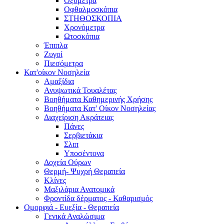
Οξύμετρα
Οφθαλμοσκόπια
ΣΤΗΘΟΣΚΟΠΙΑ
Χρονόμετρα
Ωτοσκόπια
Έπιπλα
Ζυγοί
Πιεσόμετρα
Κατ'οίκον Νοσηλεία
Αμαξίδια
Ανυψωτικά Τουαλέτας
Βοηθήματα Καθημερινής Χρήσης
Βοηθήματα Κατ' Οίκον Νοσηλείας
Διαχείριση Ακράτειας
Πάνες
Σερβιετάκια
Σλιπ
Υποσέντονα
Δοχεία Ούρων
Θερμή- Ψυχρή Θεραπεία
Κλίνες
Μαξιλάρια Ανατομικά
Φροντίδα δέρματος - Καθαρισμός
Ομορφιά - Ευεξία - Θεραπεία
Γενικά Αναλώσιμα