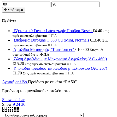
Ελάχιστη
Μέγιστη
τιμή
τιμή
Φιλτράρισμα
Προϊόντα
Εξεταστικά Γάντια Latex χωρίς Πούδρα Bosch
€
4.40
Στις
τιμές συμπεριλαμβάνεται Φ.Π.Α
Σπείραμα Eurogine Τ 380 Cu (Mini, Normal)
€
13.40
Στις
τιμές συμπεριλαμβάνεται Φ.Π.Α
Αμαξίδιο Μεταφοράς "Transformer"
€
160.00
Στις τιμές
συμπεριλαμβάνεται Φ.Π.Α
Ζώνη Αμαξιδίου με Μηχανισμό Ασφαλείας (AC - 460 )
€
15.20
Στις τιμές συμπεριλαμβάνεται Φ.Π.Α
Υποπόδιο τριπόδου-τετραπόδου μπαστουνιού (AC-267)
€
1.70
Στις τιμές συμπεριλαμβάνεται Φ.Π.Α
Αρχική σελίδα
Προϊόντα με ετικέτα “EA50”
Εμφάνιση του μοναδικού αποτελέσματος
Show sidebar
Show
9
24
36