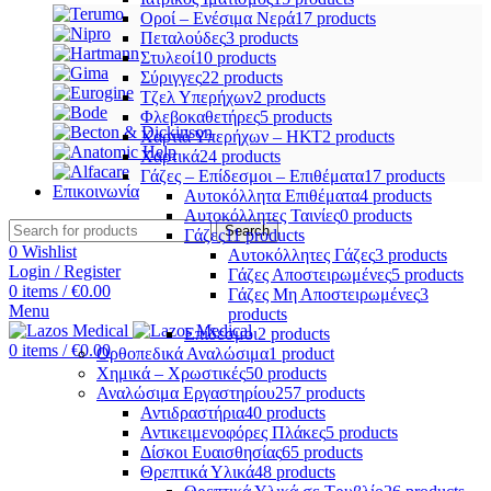
Οροί – Ενέσιμα Νερά
17 products
Πεταλούδες
3 products
Στυλεοί
10 products
Σύριγγες
22 products
Τζελ Υπερήχων
2 products
Φλεβοκαθετήρες
5 products
Χαρτιά Υπερήχων – ΗΚΤ
2 products
Χαρτικά
24 products
Γάζες – Επίδεσμοι – Επιθέματα
17 products
Επικοινωνία
Αυτοκόλλητα Επιθέματα
4 products
Αυτοκόλλητες Ταινίες
0 products
Search
Γάζες
11 products
0
Wishlist
Αυτοκόλλητες Γάζες
3 products
Login / Register
Γάζες Αποστειρωμένες
5 products
0
items
/
€
0.00
Γάζες Μη Αποστειρωμένες
3
Menu
products
Επίδεσμοι
2 products
0
items
/
€
0.00
Ορθοπεδικά Αναλώσιμα
1 product
Χημικά – Χρωστικές
50 products
Αναλώσιμα Εργαστηρίου
257 products
Αντιδραστήρια
40 products
Αντικειμενοφόρες Πλάκες
5 products
Δίσκοι Ευαισθησίας
65 products
Θρεπτικά Υλικά
48 products