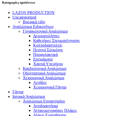
Κατηγορίες προϊόντων
LAZOS PRODUCTION
Uncategorized
Βρεφικά είδη
Αναλώσιμα Ειδικοτήτων
Γυναικολογικά Αναλώσιμα
Δειγματολήπτες
Καθετήρες Σπερματέγχυσης
Κολποδιαστολείς
Πεσσοί Σιλικόνης
Προφυλακτικά
Σπειράματα
Χαρτιά Υπερήχου
Καρδιολογικά Αναλώσιμα
Οδοντιατρικά Αναλώσιμα
Χειρουργικά Αναλώσιμα
Λεπίδες
Χειρουργικά Γάντια
Γάντια
Ιατρικά Αναλώσιμα
Αναλώσιμα Εργαστηρίου
Αντιδραστήρια
Αντικειμενοφόρες Πλάκες
Δίσκοι Ευαισθησίας