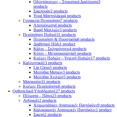
Οδοντόκρεμες – Στοματικά Διαλύματα
3
products
Σαμπουάν
2 products
Υγρά Μαντηλάκια
4 products
Γυναικεία Περιποίηση
7 products
Αποτρίχωση
4 products
Βαφή Μαλλιών
3 products
Περιποίηση Ποδιού
31 products
Περιποιήση & Προστασία
6 products
Διαβητικό Πόδι
1 product
Κάλοι – Σκληρύνσεις
4 products
Κότσι – Μεταταρσαλγία
5 products
Κρέμες Ποδιών – Υγιεινή Ποδιών
17 products
Καλλυντικά
13 products
Lip Gloss
5 products
Μολύβια Ματιών
3 products
Μολύβια Χειλιών
5 products
Μανικιούρ
31 products
Κρέμες Περιποίησης
6 products
Ορθοπεδικά Υποδήματα
127 products
Πέλματα – Πάτοι
23 products
Ανδρικά
12 products
Χειμωνιάτικες Ανατομικές Παντόφλες
9 products
Καλοκαιρινές Ανατομικές Παντόφλες
1 product
Σαμπό
2 products