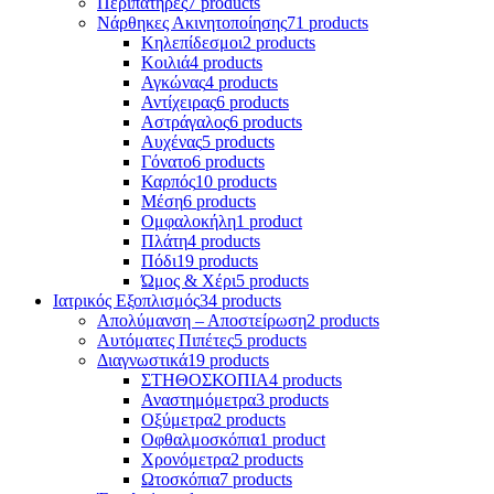
Περιπατήρες
7 products
Νάρθηκες Ακινητοποίησης
71 products
Κηλεπίδεσμοι
2 products
Κοιλιά
4 products
Αγκώνας
4 products
Αντίχειρας
6 products
Αστράγαλος
6 products
Αυχένας
5 products
Γόνατο
6 products
Καρπός
10 products
Μέση
6 products
Ομφαλοκήλη
1 product
Πλάτη
4 products
Πόδι
19 products
Ώμος & Χέρι
5 products
Ιατρικός Εξοπλισμός
34 products
Απολύμανση – Αποστείρωση
2 products
Αυτόματες Πιπέτες
5 products
Διαγνωστικά
19 products
ΣΤΗΘΟΣΚΟΠΙΑ
4 products
Αναστημόμετρα
3 products
Οξύμετρα
2 products
Οφθαλμοσκόπια
1 product
Χρονόμετρα
2 products
Ωτοσκόπια
7 products