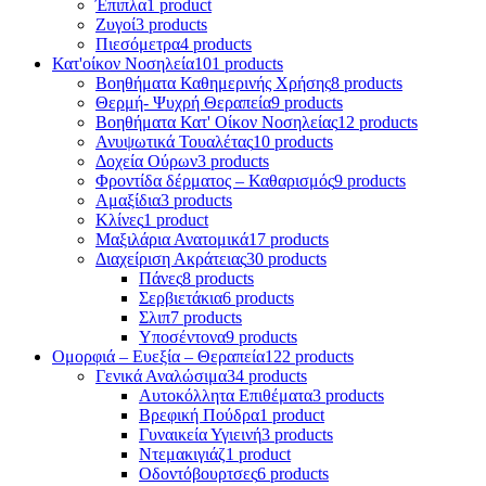
Έπιπλα
1 product
Ζυγοί
3 products
Πιεσόμετρα
4 products
Κατ'οίκον Νοσηλεία
101 products
Βοηθήματα Καθημερινής Χρήσης
8 products
Θερμή- Ψυχρή Θεραπεία
9 products
Βοηθήματα Κατ' Οίκον Νοσηλείας
12 products
Ανυψωτικά Τουαλέτας
10 products
Δοχεία Ούρων
3 products
Φροντίδα δέρματος – Καθαρισμός
9 products
Αμαξίδια
3 products
Κλίνες
1 product
Μαξιλάρια Ανατομικά
17 products
Διαχείριση Ακράτειας
30 products
Πάνες
8 products
Σερβιετάκια
6 products
Σλιπ
7 products
Υποσέντονα
9 products
Ομορφιά – Ευεξία – Θεραπεία
122 products
Γενικά Αναλώσιμα
34 products
Αυτοκόλλητα Επιθέματα
3 products
Βρεφική Πούδρα
1 product
Γυναικεία Υγιεινή
3 products
Ντεμακιγιάζ
1 product
Οδοντόβουρτσες
6 products