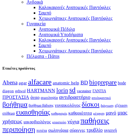
Ανδρικά
Καλοκαιρινές Ανατομικές Παντόφλες
Σαμπό
Χειμωνιάτικες Ανατομικές Παντόφλες
Γυναικεία
Ανατομικά Πέδιλα
Ανατομικά Υποδήματα
Καλοκαιρινές Ανατομικές Παντόφλες
Σαμπό
Χειμωνιάτικες Ανατομικές Παντόφλες
Πέλματα - Πάτοι
Ετικέτες προϊόντος
alfacare
bioprepare
Abena
BD
agar
anatomic help
bode
sd
lorin
HARTMANN
diagon
ΓΑΝΤΙΑ
gehwol
vacutainer
αντιδραστήριο
ΠΡΟΣΤΑΣΙΑ
άγαρ
αιμοληψία
απολυμαντικό
βοήθημα
δίσκοι
γυναικολόγος
εξέταση
βοήθημα βάδισης
διάγνωση
ευαισθησίας
μιας
μανό
καθαριότητα
επίθεμα
καθαρισμός
μέτρηση
παθήσεις
χρήσεως
νύχια
μικροβιολόγος
μπαστούνι
περιποίηση
τρυβλίο
σωληνάρια
σύριγγες
υγιεινή
πιπέτα