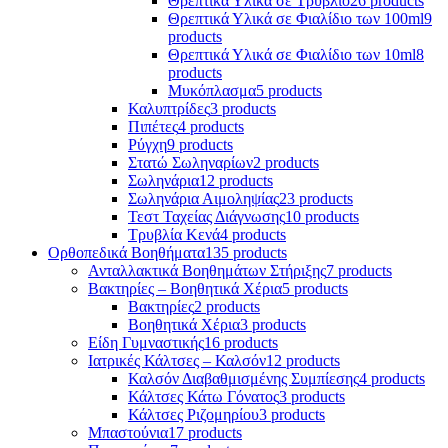
Θρεπτικά Υλικά σε Τρυβλίο
26 products
Θρεπτικά Υλικά σε Φιαλίδιο των 100ml
9
products
Θρεπτικά Υλικά σε Φιαλίδιο των 10ml
8
products
Μυκόπλασμα
5 products
Καλυπτρίδες
3 products
Πιπέτες
4 products
Ρύγχη
9 products
Στατώ Σωληναρίων
2 products
Σωληνάρια
12 products
Σωληνάρια Αιμοληψίας
23 products
Τεστ Ταχείας Διάγνωσης
10 products
Τρυβλία Κενά
4 products
Ορθοπεδικά Βοηθήματα
135 products
Ανταλλακτικά Βοηθημάτων Στήριξης
7 products
Βακτηρίες – Βοηθητικά Χέρια
5 products
Βακτηρίες
2 products
Βοηθητικά Χέρια
3 products
Είδη Γυμναστικής
16 products
Ιατρικές Κάλτσες – Καλσόν
12 products
Καλσόν Διαβαθμισμένης Συμπίεσης
4 products
Κάλτσες Κάτω Γόνατος
3 products
Κάλτσες Ριζομηρίου
3 products
Μπαστούνια
17 products