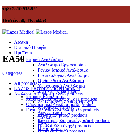
τηλ: 2310 915.921
Πεστών 50, ΤΚ 54453
Αρχική
Εταιρικό Προφίλ
Προϊόντα
EA50
Ιατρικά Αναλώσιμα
Αναλώσιμα Εργαστηρίου
Γενικά Ιατρικά Αναλώσιμα
Categories
Γυναικολογικά Αναλώσιμα
Ορθοπεδικά Αναλώσιμα
All
products
Χειρουργικά Αναλώσιμα
LAZOS PRODUCTION
1 product
Χημικά - Χρωστικές
Αναλώσιμα Ειδικοτήτων
98 products
Ιατρικός Εξοπλισμός
Καρδιολογικά Αναλώσιμα
11 products
Απολύμανση - Αποστείρωση
Οδοντιατρικά Αναλώσιμα
46 products
Αυτόματες Πιπέτες
Γυναικολογικά Αναλώσιμα
33 products
Διαγνωστικά
Δειγματολήπτες
7 products
Έπιπλα
Καθετήρες Σπερματέγχυσης
3 products
Ζυγοί
Πεσσοί Σιλικόνης
2 products
Πιεσόμετρα
Προφυλακτικά
3 products