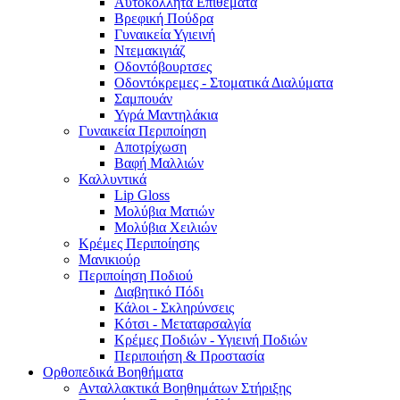
Αυτοκόλλητα Επιθέματα
Βρεφική Πούδρα
Γυναικεία Υγιεινή
Ντεμακιγιάζ
Οδοντόβουρτσες
Οδοντόκρεμες - Στοματικά Διαλύματα
Σαμπουάν
Υγρά Μαντηλάκια
Γυναικεία Περιποίηση
Αποτρίχωση
Βαφή Μαλλιών
Καλλυντικά
Lip Gloss
Μολύβια Ματιών
Μολύβια Χειλιών
Κρέμες Περιποίησης
Μανικιούρ
Περιποίηση Ποδιού
Διαβητικό Πόδι
Κάλοι - Σκληρύνσεις
Κότσι - Μεταταρσαλγία
Κρέμες Ποδιών - Υγιεινή Ποδιών
Περιποιήση & Προστασία
Ορθοπεδικά Βοηθήματα
Ανταλλακτικά Βοηθημάτων Στήριξης