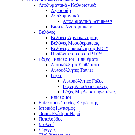
Απολυμαντικά - Καθαριστικά
Αξεσουάρ
Απολυμαντικά
Απολυμαντικά Schülke™
Βάσεις Αντισηπτικών
Βελόνες
Βελόνες Αμνιοκέντησης
Βελόνες Μεσοθεραπείας
Βελόνες παρακέντησης BD™
Προϊόντα του οίκου BD™
Γάζες - Επίδεσμοι - Επιθέματα
Αυτοκόλλητα Επιθέματα
Αυτοκόλλητες Ταινίες
Γάζες
Αυτοκόλλητες Γάζες
Γάζες Αποστειρωμένες
Γάζες Μη Αποστειρωμένες
Επίδεσμοι
Επίδεσμοι- Ταινίες Στερέωσης
Ιατρικός Ιματισμός
Οροί - Ενέσιμα Νερά
Πεταλούδες
Στυλεοί
Σύριγγες