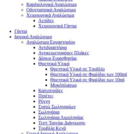
Καρδιολογικά Αναλώσιμα
Οδοντιατρικά Αναλώσιμα
Χειρουργικά Αναλώσιμα
Λεπίδες
Χειρουργικά Γάντια
Γάντια
Ιατρικά Αναλώσιμα
Αναλώσιμα Εργαστηρίου
Αντιδραστήρια
Αντικειμενοφόρες Πλάκες
Δίσκοι Ευαισθησίας
Θρεπτικά Υλικά
Θρεπτικά Υλικά σε Τρυβλίο
Θρεπτικά Υλικά σε Φιαλίδιο των 100ml
Θρεπτικά Υλικά σε Φιαλίδιο των 10ml
Μυκόπλασμα
Καλυπτρίδες
Πιπέτες
Ρύγχη
Στατώ Σωληναρίων
Σωληνάρια
Σωληνάρια Αιμοληψίας
Τεστ Ταχείας Διάγνωσης
Τρυβλία Κενά
Γενικά Ιατρικά Αναλώσιμα