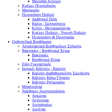
Μολύβια Χειλιών
Κρέμες Περιποίησης
Μανικιούρ
Περιποίηση Ποδιού
Διαβητικό Πόδι
Κάλοι - Σκληρύνσεις
Κότσι - Μεταταρσαλγία
Κρέμες Ποδιών - Υγιεινή Ποδιών
Περιποιήση & Προστασία
Ορθοπεδικά Βοηθήματα
Ανταλλακτικά Βοηθημάτων Στήριξης
Βακτηρίες - Βοηθητικά Χέρια
Βακτηρίες
Βοηθητικά Χέρια
Είδη Γυμναστικής
Ιατρικές Κάλτσες - Καλσόν
Καλσόν Διαβαθμισμένης Συμπίεσης
Κάλτσες Κάτω Γόνατος
Κάλτσες Ριζομηρίου
Μπαστούνια
Νάρθηκες Ακινητοποίησης
Αγκώνας
Αντίχειρας
Αστράγαλος
Αυχένας