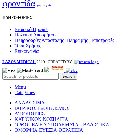
φροντίδα
χαρτί
χείλη
ΠΛΗΡΟΦΟΡΙΕΣ
Εταιρικό Προφίλ
Πολιτική Απορρήτου
Πληροφορίες Αποστολής -Πληρωμής –Επιστροφές
Όροι Χρήσης
Επικοινωνία
LAZOS MEDICAL
2019 | CREATED BY
Search
Menu
Categories
ΑΝΑΛΩΣΙΜΑ
ΙΑΤΡΙΚΟΣ ΕΞΟΠΛΙΣΜΟΣ
Α’ ΒΟΗΘΕΙΕΣ
ΚΑΤ’ΟΙΚΟΝ ΝΟΣΗΛΕΙΑ
ΟΡΘΟΠΕΔΙΚΑ ΥΠΟΔΗΜΑΤΑ – ΒΑΔΙΣΤΙΚΑ
ΟΜΟΡΦΙΑ-ΕΥΕΞΙΑ-ΘΕΡΑΠΕΙΑ