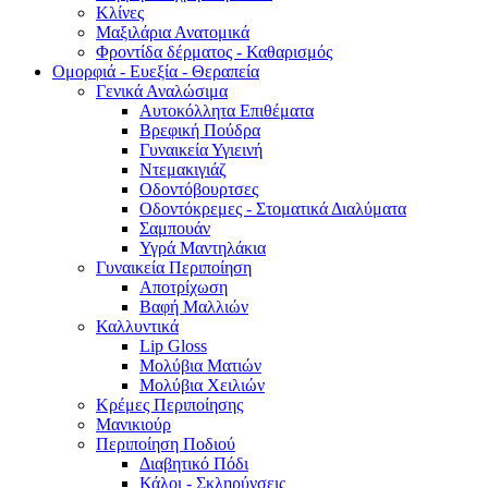
Κλίνες
Μαξιλάρια Ανατομικά
Φροντίδα δέρματος - Καθαρισμός
Ομορφιά - Ευεξία - Θεραπεία
Γενικά Αναλώσιμα
Αυτοκόλλητα Επιθέματα
Βρεφική Πούδρα
Γυναικεία Υγιεινή
Ντεμακιγιάζ
Οδοντόβουρτσες
Οδοντόκρεμες - Στοματικά Διαλύματα
Σαμπουάν
Υγρά Μαντηλάκια
Γυναικεία Περιποίηση
Αποτρίχωση
Βαφή Μαλλιών
Καλλυντικά
Lip Gloss
Μολύβια Ματιών
Μολύβια Χειλιών
Κρέμες Περιποίησης
Μανικιούρ
Περιποίηση Ποδιού
Διαβητικό Πόδι
Κάλοι - Σκληρύνσεις