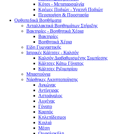
Κότσι - Μεταταρσαλγία
Κρέμες Ποδιών - Υγιεινή Ποδιών
Περιποιήση & Προστασία
Ορθοπεδικά Βοηθήματα
Ανταλλακτικά Βοηθημάτων Στήριξης
Βακτηρίες - Βοηθητικά Χέρια
Βακτηρίες
Βοηθητικά Χέρια
Είδη Γυμναστικής
Ιατρικές Κάλτσες - Καλσόν
Καλσόν Διαβαθμισμένης Συμπίεσης
Κάλτσες Κάτω Γόνατος
Κάλτσες Ριζομηρίου
Μπαστούνια
Νάρθηκες Ακινητοποίησης
Αγκώνας
Αντίχειρας
Αστράγαλος
Αυχένας
Γόνατο
Καρπός
Κηλεπίδεσμοι
Κοιλιά
Μέση
Ομφαλοκήλη