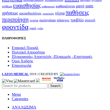
βοήθημα βάδισης
διάγνωση
ευαισθησίας
μιας
μανό
καθαριότητα
επίθεμα
καθαρισμός
παθήσεις
χρήσεως
νύχια
μικροβιολόγος
μπαστούνι
περιποίηση
τρυβλίο
σωληνάρια
σύριγγες
υγιεινή
πιπέτα
φροντίδα
χαρτί
χείλη
ΠΛΗΡΟΦΟΡΙΕΣ
Εταιρικό Προφίλ
Πολιτική Απορρήτου
Πληροφορίες Αποστολής -Πληρωμής –Επιστροφές
Όροι Χρήσης
Επικοινωνία
LAZOS MEDICAL
2019 | CREATED BY
Search
Menu
Categories
ΑΝΑΛΩΣΙΜΑ