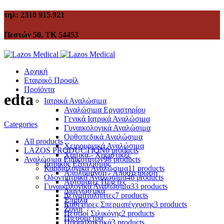
τηλ: 2310 915.921
Πεστών 50, ΤΚ 54453
Αρχική
Εταιρικό Προφίλ
Προϊόντα
edta
Ιατρικά Αναλώσιμα
Αναλώσιμα Εργαστηρίου
Γενικά Ιατρικά Αναλώσιμα
Categories
Γυναικολογικά Αναλώσιμα
Ορθοπεδικά Αναλώσιμα
All
products
Χειρουργικά Αναλώσιμα
LAZOS PRODUCTION
0 products
Χημικά - Χρωστικές
Αναλώσιμα Ειδικοτήτων
98 products
Ιατρικός Εξοπλισμός
Καρδιολογικά Αναλώσιμα
11 products
Απολύμανση - Αποστείρωση
Οδοντιατρικά Αναλώσιμα
46 products
Αυτόματες Πιπέτες
Γυναικολογικά Αναλώσιμα
33 products
Διαγνωστικά
Δειγματολήπτες
7 products
Έπιπλα
Καθετήρες Σπερματέγχυσης
3 products
Ζυγοί
Πεσσοί Σιλικόνης
2 products
Πιεσόμετρα
Προφυλακτικά
3 products