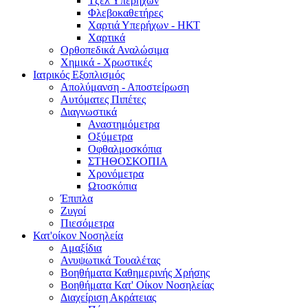
Τζελ Υπερήχων
Φλεβοκαθετήρες
Χαρτιά Υπερήχων - ΗΚΤ
Χαρτικά
Ορθοπεδικά Αναλώσιμα
Χημικά - Χρωστικές
Ιατρικός Εξοπλισμός
Απολύμανση - Αποστείρωση
Αυτόματες Πιπέτες
Διαγνωστικά
Αναστημόμετρα
Οξύμετρα
Οφθαλμοσκόπια
ΣΤΗΘΟΣΚΟΠΙΑ
Χρονόμετρα
Ωτοσκόπια
Έπιπλα
Ζυγοί
Πιεσόμετρα
Κατ'οίκον Νοσηλεία
Αμαξίδια
Ανυψωτικά Τουαλέτας
Βοηθήματα Καθημερινής Χρήσης
Βοηθήματα Κατ' Οίκον Νοσηλείας
Διαχείριση Ακράτειας