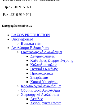
Τηλ: 2310 915.921
Fax: 2310 919.701
Κατηγορίες προϊόντων
LAZOS PRODUCTION
Uncategorized
Βρεφικά είδη
Αναλώσιμα Ειδικοτήτων
Γυναικολογικά Αναλώσιμα
Δειγματολήπτες
Καθετήρες Σπερματέγχυσης
Κολποδιαστολείς
Πεσσοί Σιλικόνης
Προφυλακτικά
Σπειράματα
Χαρτιά Υπερήχου
Καρδιολογικά Αναλώσιμα
Οδοντιατρικά Αναλώσιμα
Χειρουργικά Αναλώσιμα
Λεπίδες
Χειρουργικά Γάντια