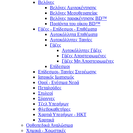
Βελόνες
Βελόνες Αμνιοκέντησης
Βελόνες Μεσοθεραπείας
Βελόνες παρακέντησης BD™
Προϊόντα του οίκου BD™
Γάζες - Επίδεσμοι - Επιθέματα
Αυτοκόλλητα Επιθέματα
Αυτοκόλλητες Ταινίες
Γάζες
Αυτοκόλλητες Γάζες
Γάζες Αποστειρωμένες
Γάζες Μη Αποστειρωμένες
Επίδεσμοι
Επίδεσμοι- Ταινίες Στερέωσης
Ιατρικός Ιματισμός
Οροί - Ενέσιμα Νερά
Πεταλούδες
Στυλεοί
Σύριγγες
Τζελ Υπερήχων
Φλεβοκαθετήρες
Χαρτιά Υπερήχων - ΗΚΤ
Χαρτικά
Ορθοπεδικά Αναλώσιμα
Χημικά - Χρωστικές