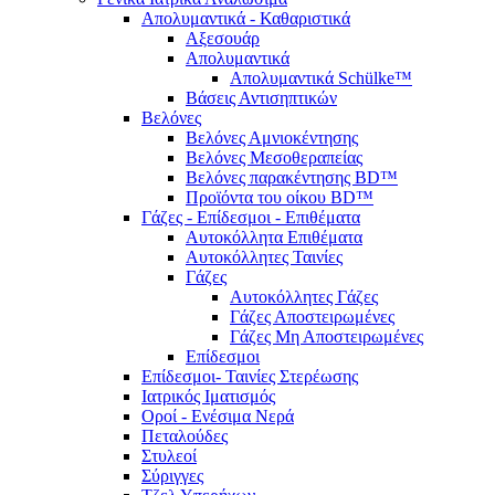
Απολυμαντικά - Καθαριστικά
Αξεσουάρ
Απολυμαντικά
Απολυμαντικά Schülke™
Βάσεις Αντισηπτικών
Βελόνες
Βελόνες Αμνιοκέντησης
Βελόνες Μεσοθεραπείας
Βελόνες παρακέντησης BD™
Προϊόντα του οίκου BD™
Γάζες - Επίδεσμοι - Επιθέματα
Αυτοκόλλητα Επιθέματα
Αυτοκόλλητες Ταινίες
Γάζες
Αυτοκόλλητες Γάζες
Γάζες Αποστειρωμένες
Γάζες Μη Αποστειρωμένες
Επίδεσμοι
Επίδεσμοι- Ταινίες Στερέωσης
Ιατρικός Ιματισμός
Οροί - Ενέσιμα Νερά
Πεταλούδες
Στυλεοί
Σύριγγες