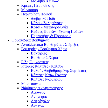
Μολύβια Χειλιών
Κρέμες Περιποίησης
Μανικιούρ
Περιποίηση Ποδιού
Διαβητικό Πόδι
Κάλοι - Σκληρύνσεις
Κότσι - Μεταταρσαλγία
Κρέμες Ποδιών - Υγιεινή Ποδιών
Περιποιήση & Προστασία
Ορθοπεδικά Βοηθήματα
Ανταλλακτικά Βοηθημάτων Στήριξης
Βακτηρίες - Βοηθητικά Χέρια
Βακτηρίες
Βοηθητικά Χέρια
Είδη Γυμναστικής
Ιατρικές Κάλτσες - Καλσόν
Καλσόν Διαβαθμισμένης Συμπίεσης
Κάλτσες Κάτω Γόνατος
Κάλτσες Ριζομηρίου
Μπαστούνια
Νάρθηκες Ακινητοποίησης
Αγκώνας
Αντίχειρας
Αστράγαλος
Αυχένας