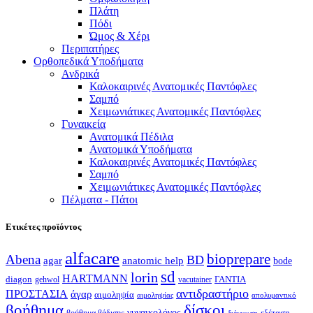
Πλάτη
Πόδι
Ώμος & Χέρι
Περιπατήρες
Ορθοπεδικά Υποδήματα
Ανδρικά
Καλοκαιρινές Ανατομικές Παντόφλες
Σαμπό
Χειμωνιάτικες Ανατομικές Παντόφλες
Γυναικεία
Ανατομικά Πέδιλα
Ανατομικά Υποδήματα
Καλοκαιρινές Ανατομικές Παντόφλες
Σαμπό
Χειμωνιάτικες Ανατομικές Παντόφλες
Πέλματα - Πάτοι
Ετικέτες προϊόντος
alfacare
bioprepare
Abena
BD
agar
anatomic help
bode
sd
lorin
HARTMANN
diagon
ΓΑΝΤΙΑ
gehwol
vacutainer
αντιδραστήριο
ΠΡΟΣΤΑΣΙΑ
άγαρ
αιμοληψία
απολυμαντικό
αιμοληψίας
βοήθημα
δίσκοι
γυναικολόγος
εξέταση