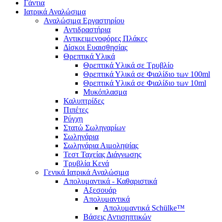
Γάντια
Ιατρικά Αναλώσιμα
Αναλώσιμα Εργαστηρίου
Αντιδραστήρια
Αντικειμενοφόρες Πλάκες
Δίσκοι Ευαισθησίας
Θρεπτικά Υλικά
Θρεπτικά Υλικά σε Τρυβλίο
Θρεπτικά Υλικά σε Φιαλίδιο των 100ml
Θρεπτικά Υλικά σε Φιαλίδιο των 10ml
Μυκόπλασμα
Καλυπτρίδες
Πιπέτες
Ρύγχη
Στατώ Σωληναρίων
Σωληνάρια
Σωληνάρια Αιμοληψίας
Τεστ Ταχείας Διάγνωσης
Τρυβλία Κενά
Γενικά Ιατρικά Αναλώσιμα
Απολυμαντικά - Καθαριστικά
Αξεσουάρ
Απολυμαντικά
Απολυμαντικά Schülke™
Βάσεις Αντισηπτικών