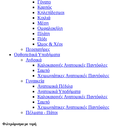
Γόνατο
Καρπός
Κηλεπίδεσμοι
Κοιλιά
Μέση
Ομφαλοκήλη
Πλάτη
Πόδι
Ώμος & Χέρι
Περιπατήρες
Ορθοπεδικά Υποδήματα
Ανδρικά
Καλοκαιρινές Ανατομικές Παντόφλες
Σαμπό
Χειμωνιάτικες Ανατομικές Παντόφλες
Γυναικεία
Ανατομικά Πέδιλα
Ανατομικά Υποδήματα
Καλοκαιρινές Ανατομικές Παντόφλες
Σαμπό
Χειμωνιάτικες Ανατομικές Παντόφλες
Πέλματα - Πάτοι
Φιλτράρισμα με τιμή