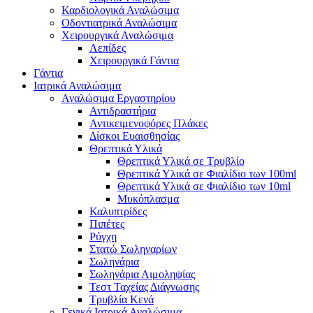
Καρδιολογικά Αναλώσιμα
Οδοντιατρικά Αναλώσιμα
Χειρουργικά Αναλώσιμα
Λεπίδες
Χειρουργικά Γάντια
Γάντια
Ιατρικά Αναλώσιμα
Αναλώσιμα Εργαστηρίου
Αντιδραστήρια
Αντικειμενοφόρες Πλάκες
Δίσκοι Ευαισθησίας
Θρεπτικά Υλικά
Θρεπτικά Υλικά σε Τρυβλίο
Θρεπτικά Υλικά σε Φιαλίδιο των 100ml
Θρεπτικά Υλικά σε Φιαλίδιο των 10ml
Μυκόπλασμα
Καλυπτρίδες
Πιπέτες
Ρύγχη
Στατώ Σωληναρίων
Σωληνάρια
Σωληνάρια Αιμοληψίας
Τεστ Ταχείας Διάγνωσης
Τρυβλία Κενά
Γενικά Ιατρικά Αναλώσιμα