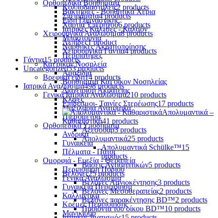
Ορθοπεδικά Βοηθήματα
Κολποδιαστολείς
2 products
Βακτηρίες - Βοηθητικά Χέρια
Σπειράματα
4 products
Είδη Γυμναστικής
Χαρτιά Υπερήχου
6 products
Ιατρικές Κάλτσες - Καλσόν
Χειρουργικά Αναλώσιμα
8 products
Μπαστούνια
Λεπίδες
1 product
Νάρθηκες Ακινητοποίησης
Χειρουργικά Γάντια
4 products
Περιπατήρες
Γάντια
15 products
Κατ'οίκον Νοσηλεία
Uncategorized
53 products
Αμαξίδια
Βρεφικά είδη
14 products
Βοηθήματα Κατ'οίκον Νοσηλείας
Ιατρικά Αναλώσιμα
498 products
Διαχείριση Ακράτειας
Γενικά Ιατρικά Αναλώσιμα
210 products
Κλίνες
Επίδεσμοι- Ταινίες Στερέωσης
17 products
Μαξιλάρια Ανατομικά
Απολυμαντικά –
Πιεσόμετρα
Καθαριστικά
41 products
Ορθοπεδικά Υποδήματα
Αξεσουάρ
3 products
Ανδρικά
Απολυμαντικά
25 products
Γυναικεία
Απολυμαντικά Schülke™
15
Πέλματα - Πάτοι
products
Ομορφιά - Ευεξία - Θεραπεία
Βάσεις Αντισηπτικών
5 products
Περιποίηση Ποδιού
Βελόνες
25 products
Γενικά Αναλώσιμα
Βελόνες Αμνιοκέντησης
3 products
Γυναικεία Περιποίηση
Βελόνες Μεσοθεραπείας
2 products
Καλλυντικά
Βελόνες παρακέντησης BD™
2 products
Κρέμες Περιποίησης
Προϊόντα του οίκου BD™
10 products
Μανικιούρ
Ιατρικός Ιματισμός
15 products