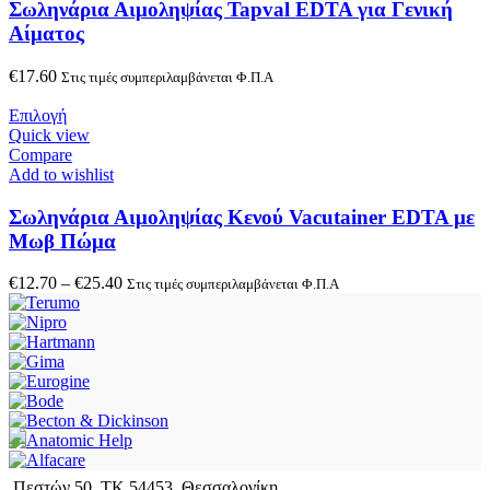
Σωληνάρια Αιμοληψίας Tapval EDTA για Γενική
Αίματος
€
17.60
Στις τιμές συμπεριλαμβάνεται Φ.Π.Α
Επιλογή
Quick view
Compare
Add to wishlist
Σωληνάρια Αιμοληψίας Κενού Vacutainer EDTA με
Μωβ Πώμα
€
12.70
–
€
25.40
Στις τιμές συμπεριλαμβάνεται Φ.Π.Α
Πεστών 50, ΤΚ 54453, Θεσσαλονίκη