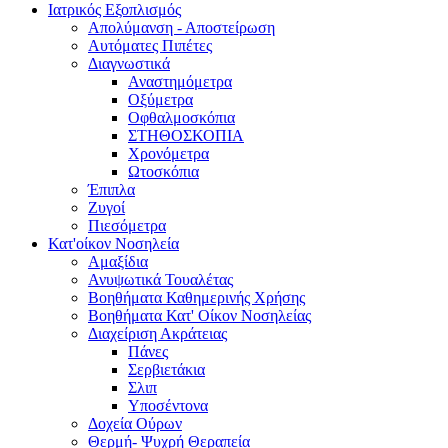
Ιατρικός Εξοπλισμός
Απολύμανση - Αποστείρωση
Αυτόματες Πιπέτες
Διαγνωστικά
Αναστημόμετρα
Οξύμετρα
Οφθαλμοσκόπια
ΣΤΗΘΟΣΚΟΠΙΑ
Χρονόμετρα
Ωτοσκόπια
Έπιπλα
Ζυγοί
Πιεσόμετρα
Κατ'οίκον Νοσηλεία
Αμαξίδια
Ανυψωτικά Τουαλέτας
Βοηθήματα Καθημερινής Χρήσης
Βοηθήματα Κατ' Οίκον Νοσηλείας
Διαχείριση Ακράτειας
Πάνες
Σερβιετάκια
Σλιπ
Υποσέντονα
Δοχεία Ούρων
Θερμή- Ψυχρή Θεραπεία