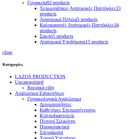
Γυναικεία
92 products
Χειμωνιάτικες Ανατομικές Παντόφλες
33
products
Ανατομικά Πέδιλα
5 products
Καλοκαιρινές Ανατομικές Παντόφλες
34
products
Σαμπό
5 products
Ανατομικά Υποδήματα
15 products
close
Κατηγορίες
LAZOS PRODUCTION
Uncategorized
Βρεφικά είδη
Αναλώσιμα Ειδικοτήτων
Γυναικολογικά Αναλώσιμα
Δειγματολήπτες
Καθετήρες Σπερματέγχυσης
Κολποδιαστολείς
Πεσσοί Σιλικόνης
Προφυλακτικά
Σπειράματα
Χαρτιά Υπερήχου