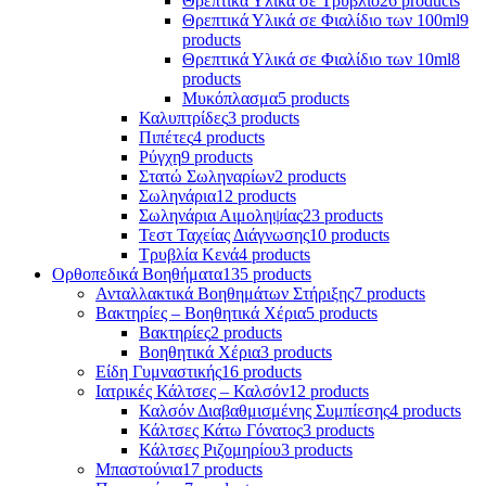
Θρεπτικά Υλικά σε Τρυβλίο
26 products
Θρεπτικά Υλικά σε Φιαλίδιο των 100ml
9
products
Θρεπτικά Υλικά σε Φιαλίδιο των 10ml
8
products
Μυκόπλασμα
5 products
Καλυπτρίδες
3 products
Πιπέτες
4 products
Ρύγχη
9 products
Στατώ Σωληναρίων
2 products
Σωληνάρια
12 products
Σωληνάρια Αιμοληψίας
23 products
Τεστ Ταχείας Διάγνωσης
10 products
Τρυβλία Κενά
4 products
Ορθοπεδικά Βοηθήματα
135 products
Ανταλλακτικά Βοηθημάτων Στήριξης
7 products
Βακτηρίες – Βοηθητικά Χέρια
5 products
Βακτηρίες
2 products
Βοηθητικά Χέρια
3 products
Είδη Γυμναστικής
16 products
Ιατρικές Κάλτσες – Καλσόν
12 products
Καλσόν Διαβαθμισμένης Συμπίεσης
4 products
Κάλτσες Κάτω Γόνατος
3 products
Κάλτσες Ριζομηρίου
3 products
Μπαστούνια
17 products