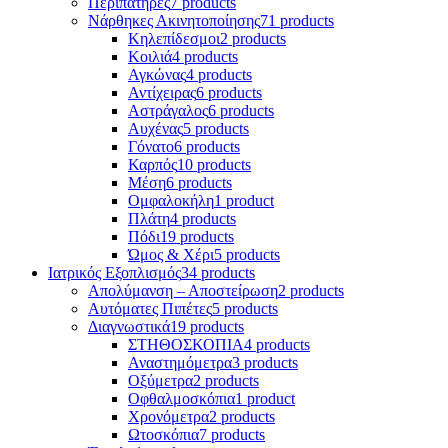
Περιπατήρες
7 products
Νάρθηκες Ακινητοποίησης
71 products
Κηλεπίδεσμοι
2 products
Κοιλιά
4 products
Αγκώνας
4 products
Αντίχειρας
6 products
Αστράγαλος
6 products
Αυχένας
5 products
Γόνατο
6 products
Καρπός
10 products
Μέση
6 products
Ομφαλοκήλη
1 product
Πλάτη
4 products
Πόδι
19 products
Ώμος & Χέρι
5 products
Ιατρικός Εξοπλισμός
34 products
Απολύμανση – Αποστείρωση
2 products
Αυτόματες Πιπέτες
5 products
Διαγνωστικά
19 products
ΣΤΗΘΟΣΚΟΠΙΑ
4 products
Αναστημόμετρα
3 products
Οξύμετρα
2 products
Οφθαλμοσκόπια
1 product
Χρονόμετρα
2 products
Ωτοσκόπια
7 products