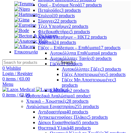
Οροί – Ενέσιμα Νερά
17 products
Πεταλούδες
3 products
Στυλεοί
10 products
Σύριγγες
22 products
Τζελ Υπερήχων
2 products
Φλεβοκαθετήρες
5 products
Χαρτιά Υπερήχων – ΗΚΤ
2 products
Χαρτικά
24 products
Γάζες – Επίδεσμοι – Επιθέματα
17 products
Επικοινωνία
Αυτοκόλλητα Επιθέματα
4 products
Αυτοκόλλητες Ταινίες
0 products
Search
Γάζες
11 products
0
Wishlist
Αυτοκόλλητες Γάζες
3 products
Login / Register
Γάζες Αποστειρωμένες
5 products
0
items
/
€
0.00
Γάζες Μη Αποστειρωμένες
3
Menu
products
Επίδεσμοι
2 products
0
items
/
€
0.00
Ορθοπεδικά Αναλώσιμα
1 product
Χημικά – Χρωστικές
28 products
Αναλώσιμα Εργαστηρίου
255 products
Αντιδραστήρια
40 products
Αντικειμενοφόρες Πλάκες
5 products
Δίσκοι Ευαισθησίας
65 products
Θρεπτικά Υλικά
48 products