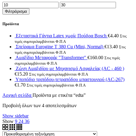
Ελάχιστη
Μέγιστη
τιμή
τιμή
Φιλτράρισμα
Προϊόντα
Εξεταστικά Γάντια Latex χωρίς Πούδρα Bosch
€
4.40
Στις
τιμές συμπεριλαμβάνεται Φ.Π.Α
Σπείραμα Eurogine Τ 380 Cu (Mini, Normal)
€
13.40
Στις
τιμές συμπεριλαμβάνεται Φ.Π.Α
Αμαξίδιο Μεταφοράς "Transformer"
€
160.00
Στις τιμές
συμπεριλαμβάνεται Φ.Π.Α
Ζώνη Αμαξιδίου με Μηχανισμό Ασφαλείας (AC - 460 )
€
15.20
Στις τιμές συμπεριλαμβάνεται Φ.Π.Α
Υποπόδιο τριπόδου-τετραπόδου μπαστουνιού (AC-267)
€
1.70
Στις τιμές συμπεριλαμβάνεται Φ.Π.Α
Αρχική σελίδα
Προϊόντα με ετικέτα “edta”
Προβολή όλων των 4 αποτελεσμάτων
Show sidebar
Show
9
24
36