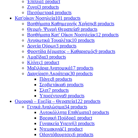
Έπιπλα
1 product
Ζυγοί
3 products
Πιεσόμετρα
4 products
Κατ'οίκον Νοσηλεία
101 products
Βοηθήματα Καθημερινής Χρήσης
8 products
Θερμή- Ψυχρή Θεραπεία
9 products
Βοηθήματα Κατ' Οίκον Νοσηλείας
12 products
Ανυψωτικά Τουαλέτας
10 products
Δοχεία Ούρων
3 products
Φροντίδα δέρματος – Καθαρισμός
9 products
Αμαξίδια
3 products
Κλίνες
1 product
Μαξιλάρια Ανατομικά
17 products
Διαχείριση Ακράτειας
30 products
Πάνες
8 products
Σερβιετάκια
6 products
Σλιπ
7 products
Υποσέντονα
9 products
Ομορφιά – Ευεξία – Θεραπεία
122 products
Γενικά Αναλώσιμα
34 products
Αυτοκόλλητα Επιθέματα
3 products
Βρεφική Πούδρα
1 product
Γυναικεία Υγιεινή
3 products
Ντεμακιγιάζ
1 product
Οδοντόβουρτσες
6 products