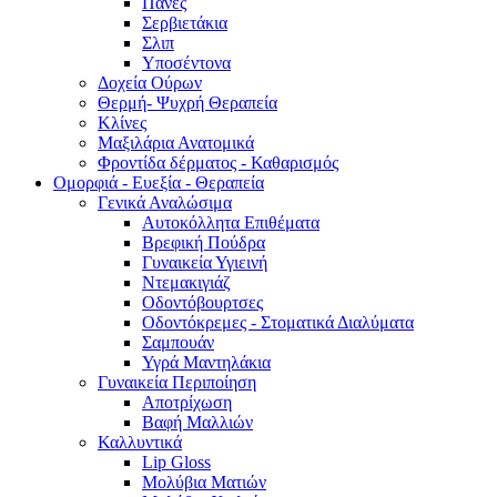
Πάνες
Σερβιετάκια
Σλιπ
Υποσέντονα
Δοχεία Ούρων
Θερμή- Ψυχρή Θεραπεία
Κλίνες
Μαξιλάρια Ανατομικά
Φροντίδα δέρματος - Καθαρισμός
Ομορφιά - Ευεξία - Θεραπεία
Γενικά Αναλώσιμα
Αυτοκόλλητα Επιθέματα
Βρεφική Πούδρα
Γυναικεία Υγιεινή
Ντεμακιγιάζ
Οδοντόβουρτσες
Οδοντόκρεμες - Στοματικά Διαλύματα
Σαμπουάν
Υγρά Μαντηλάκια
Γυναικεία Περιποίηση
Αποτρίχωση
Βαφή Μαλλιών
Καλλυντικά
Lip Gloss
Μολύβια Ματιών