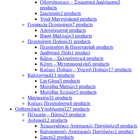
Οδοντόκρεμες – Στοματικά Διαλύματα
3
products
Σαμπουάν
2 products
Υγρά Μαντηλάκια
4 products
Γυναικεία Περιποίηση
7 products
Αποτρίχωση
4 products
Βαφή Μαλλιών
3 products
Περιποίηση Ποδιού
31 products
Περιποιήση & Προστασία
6 products
Διαβητικό Πόδι
1 product
Κάλοι – Σκληρύνσεις
4 products
Κότσι – Μεταταρσαλγία
5 products
Κρέμες Ποδιών – Υγιεινή Ποδιών
17 products
Καλλυντικά
13 products
Lip Gloss
5 products
Μολύβια Ματιών
3 products
Μολύβια Χειλιών
5 products
Μανικιούρ
31 products
Κρέμες Περιποίησης
6 products
Ορθοπεδικά Υποδήματα
127 products
Πέλματα – Πάτοι
23 products
Ανδρικά
12 products
Χειμωνιάτικες Ανατομικές Παντόφλες
9 products
Καλοκαιρινές Ανατομικές Παντόφλες
1 product
Σαμπό
2 products