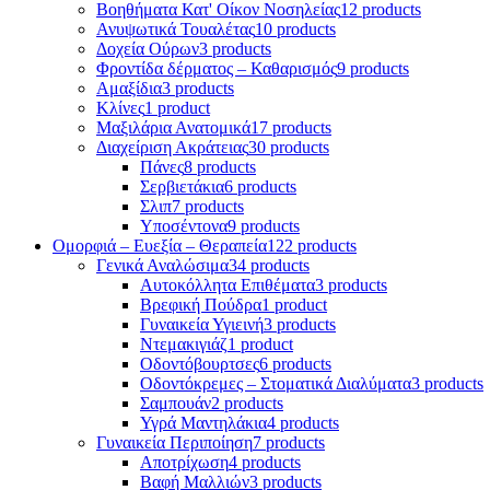
Βοηθήματα Κατ' Οίκον Νοσηλείας
12 products
Ανυψωτικά Τουαλέτας
10 products
Δοχεία Ούρων
3 products
Φροντίδα δέρματος – Καθαρισμός
9 products
Αμαξίδια
3 products
Κλίνες
1 product
Μαξιλάρια Ανατομικά
17 products
Διαχείριση Ακράτειας
30 products
Πάνες
8 products
Σερβιετάκια
6 products
Σλιπ
7 products
Υποσέντονα
9 products
Ομορφιά – Ευεξία – Θεραπεία
122 products
Γενικά Αναλώσιμα
34 products
Αυτοκόλλητα Επιθέματα
3 products
Βρεφική Πούδρα
1 product
Γυναικεία Υγιεινή
3 products
Ντεμακιγιάζ
1 product
Οδοντόβουρτσες
6 products
Οδοντόκρεμες – Στοματικά Διαλύματα
3 products
Σαμπουάν
2 products
Υγρά Μαντηλάκια
4 products
Γυναικεία Περιποίηση
7 products
Αποτρίχωση
4 products
Βαφή Μαλλιών
3 products