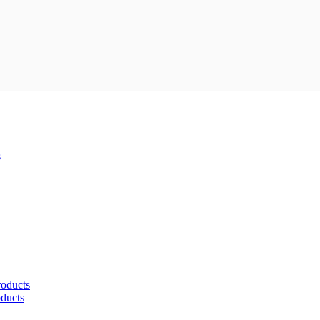
s
roducts
oducts