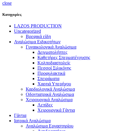
close
Κατηγορίες
LAZOS PRODUCTION
Uncategorized
Βρεφικά είδη
Αναλώσιμα Ειδικοτήτων
Γυναικολογικά Αναλώσιμα
Δειγματολήπτες
Καθετήρες Σπερματέγχυσης
Κολποδιαστολείς
Πεσσοί Σιλικόνης
Προφυλακτικά
Σπειράματα
Χαρτιά Υπερήχου
Καρδιολογικά Αναλώσιμα
Οδοντιατρικά Αναλώσιμα
Χειρουργικά Αναλώσιμα
Λεπίδες
Χειρουργικά Γάντια
Γάντια
Ιατρικά Αναλώσιμα
Αναλώσιμα Εργαστηρίου