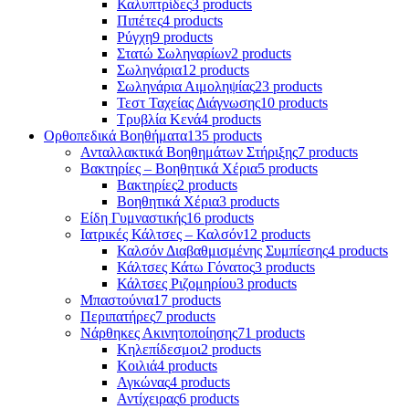
Καλυπτρίδες
3 products
Πιπέτες
4 products
Ρύγχη
9 products
Στατώ Σωληναρίων
2 products
Σωληνάρια
12 products
Σωληνάρια Αιμοληψίας
23 products
Τεστ Ταχείας Διάγνωσης
10 products
Τρυβλία Κενά
4 products
Ορθοπεδικά Βοηθήματα
135 products
Ανταλλακτικά Βοηθημάτων Στήριξης
7 products
Βακτηρίες – Βοηθητικά Χέρια
5 products
Βακτηρίες
2 products
Βοηθητικά Χέρια
3 products
Είδη Γυμναστικής
16 products
Ιατρικές Κάλτσες – Καλσόν
12 products
Καλσόν Διαβαθμισμένης Συμπίεσης
4 products
Κάλτσες Κάτω Γόνατος
3 products
Κάλτσες Ριζομηρίου
3 products
Μπαστούνια
17 products
Περιπατήρες
7 products
Νάρθηκες Ακινητοποίησης
71 products
Κηλεπίδεσμοι
2 products
Κοιλιά
4 products
Αγκώνας
4 products
Αντίχειρας
6 products