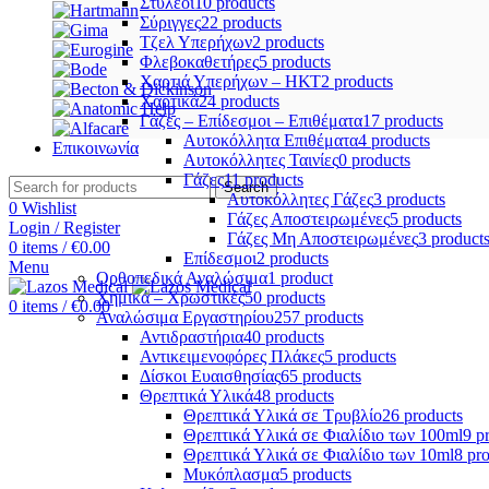
Στυλεοί
10 products
Σύριγγες
22 products
Τζελ Υπερήχων
2 products
Φλεβοκαθετήρες
5 products
Χαρτιά Υπερήχων – ΗΚΤ
2 products
Χαρτικά
24 products
Γάζες – Επίδεσμοι – Επιθέματα
17 products
Αυτοκόλλητα Επιθέματα
4 products
Επικοινωνία
Αυτοκόλλητες Ταινίες
0 products
Γάζες
11 products
Search
Αυτοκόλλητες Γάζες
3 products
0
Wishlist
Γάζες Αποστειρωμένες
5 products
Login / Register
Γάζες Μη Αποστειρωμένες
3 product
0
items
/
€
0.00
Επίδεσμοι
2 products
Menu
Ορθοπεδικά Αναλώσιμα
1 product
Χημικά – Χρωστικές
50 products
0
items
/
€
0.00
Αναλώσιμα Εργαστηρίου
257 products
Αντιδραστήρια
40 products
Αντικειμενοφόρες Πλάκες
5 products
Δίσκοι Ευαισθησίας
65 products
Θρεπτικά Υλικά
48 products
Θρεπτικά Υλικά σε Τρυβλίο
26 products
Θρεπτικά Υλικά σε Φιαλίδιο των 100ml
9 p
Θρεπτικά Υλικά σε Φιαλίδιο των 10ml
8 pr
Μυκόπλασμα
5 products