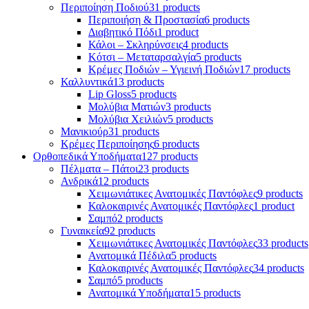
Περιποίηση Ποδιού
31 products
Περιποιήση & Προστασία
6 products
Διαβητικό Πόδι
1 product
Κάλοι – Σκληρύνσεις
4 products
Κότσι – Μεταταρσαλγία
5 products
Κρέμες Ποδιών – Υγιεινή Ποδιών
17 products
Καλλυντικά
13 products
Lip Gloss
5 products
Μολύβια Ματιών
3 products
Μολύβια Χειλιών
5 products
Μανικιούρ
31 products
Κρέμες Περιποίησης
6 products
Ορθοπεδικά Υποδήματα
127 products
Πέλματα – Πάτοι
23 products
Ανδρικά
12 products
Χειμωνιάτικες Ανατομικές Παντόφλες
9 products
Καλοκαιρινές Ανατομικές Παντόφλες
1 product
Σαμπό
2 products
Γυναικεία
92 products
Χειμωνιάτικες Ανατομικές Παντόφλες
33 products
Ανατομικά Πέδιλα
5 products
Καλοκαιρινές Ανατομικές Παντόφλες
34 products
Σαμπό
5 products
Ανατομικά Υποδήματα
15 products