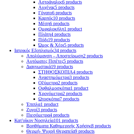
Αστράγαλος
6 products
Αυχένας
5 products
Γόνατο
6 products
Καρπός
10 products
Μέση
6 products
Ομφαλοκήλη
1 product
Πλάτη
4 products
Πόδι
19 products
Ώμος & Χέρι
5 products
Ιατρικός Εξοπλισμός
34 products
Απολύμανση – Αποστείρωση
2 products
Αυτόματες Πιπέτες
5 products
Διαγνωστικά
19 products
ΣΤΗΘΟΣΚΟΠΙΑ
4 products
Αναστημόμετρα
3 products
Οξύμετρα
2 products
Οφθαλμοσκόπια
1 product
Χρονόμετρα
2 products
Ωτοσκόπια
7 products
Έπιπλα
1 product
Ζυγοί
3 products
Πιεσόμετρα
4 products
Κατ'οίκον Νοσηλεία
101 products
Βοηθήματα Καθημερινής Χρήσης
8 products
Θερμή- Ψυχρή Θεραπεία
9 products