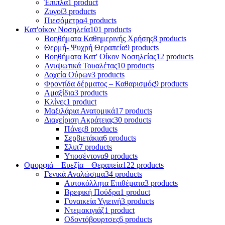
Έπιπλα
1 product
Ζυγοί
3 products
Πιεσόμετρα
4 products
Κατ'οίκον Νοσηλεία
101 products
Βοηθήματα Καθημερινής Χρήσης
8 products
Θερμή- Ψυχρή Θεραπεία
9 products
Βοηθήματα Κατ' Οίκον Νοσηλείας
12 products
Ανυψωτικά Τουαλέτας
10 products
Δοχεία Ούρων
3 products
Φροντίδα δέρματος – Καθαρισμός
9 products
Αμαξίδια
3 products
Κλίνες
1 product
Μαξιλάρια Ανατομικά
17 products
Διαχείριση Ακράτειας
30 products
Πάνες
8 products
Σερβιετάκια
6 products
Σλιπ
7 products
Υποσέντονα
9 products
Ομορφιά – Ευεξία – Θεραπεία
122 products
Γενικά Αναλώσιμα
34 products
Αυτοκόλλητα Επιθέματα
3 products
Βρεφική Πούδρα
1 product
Γυναικεία Υγιεινή
3 products
Ντεμακιγιάζ
1 product
Οδοντόβουρτσες
6 products