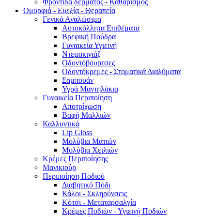
Φροντίδα δέρματος - Καθαρισμός
Ομορφιά - Ευεξία - Θεραπεία
Γενικά Αναλώσιμα
Αυτοκόλλητα Επιθέματα
Βρεφική Πούδρα
Γυναικεία Υγιεινή
Ντεμακιγιάζ
Οδοντόβουρτσες
Οδοντόκρεμες - Στοματικά Διαλύματα
Σαμπουάν
Υγρά Μαντηλάκια
Γυναικεία Περιποίηση
Αποτρίχωση
Βαφή Μαλλιών
Καλλυντικά
Lip Gloss
Μολύβια Ματιών
Μολύβια Χειλιών
Κρέμες Περιποίησης
Μανικιούρ
Περιποίηση Ποδιού
Διαβητικό Πόδι
Κάλοι - Σκληρύνσεις
Κότσι - Μεταταρσαλγία
Κρέμες Ποδιών - Υγιεινή Ποδιών