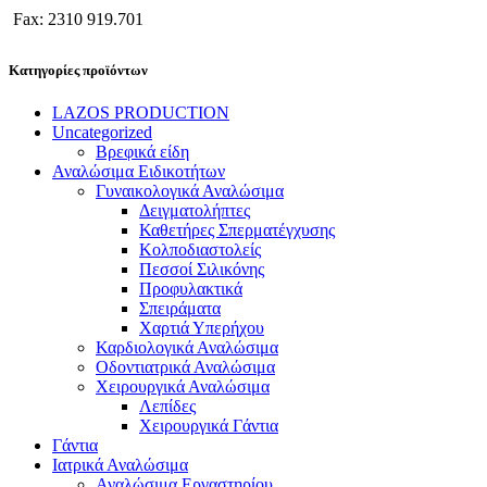
Fax: 2310 919.701
Κατηγορίες προϊόντων
LAZOS PRODUCTION
Uncategorized
Βρεφικά είδη
Αναλώσιμα Ειδικοτήτων
Γυναικολογικά Αναλώσιμα
Δειγματολήπτες
Καθετήρες Σπερματέγχυσης
Κολποδιαστολείς
Πεσσοί Σιλικόνης
Προφυλακτικά
Σπειράματα
Χαρτιά Υπερήχου
Καρδιολογικά Αναλώσιμα
Οδοντιατρικά Αναλώσιμα
Χειρουργικά Αναλώσιμα
Λεπίδες
Χειρουργικά Γάντια
Γάντια
Ιατρικά Αναλώσιμα
Αναλώσιμα Εργαστηρίου