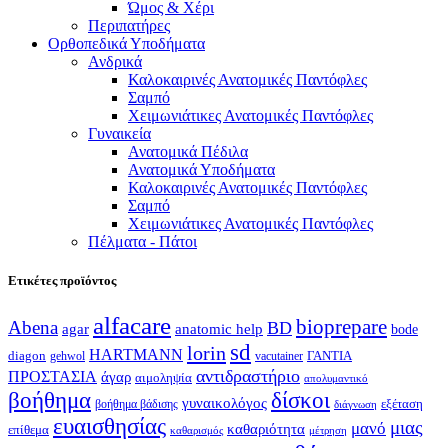
Ώμος & Χέρι
Περιπατήρες
Ορθοπεδικά Υποδήματα
Ανδρικά
Καλοκαιρινές Ανατομικές Παντόφλες
Σαμπό
Χειμωνιάτικες Ανατομικές Παντόφλες
Γυναικεία
Ανατομικά Πέδιλα
Ανατομικά Υποδήματα
Καλοκαιρινές Ανατομικές Παντόφλες
Σαμπό
Χειμωνιάτικες Ανατομικές Παντόφλες
Πέλματα - Πάτοι
Ετικέτες προϊόντος
alfacare
bioprepare
Abena
BD
agar
anatomic help
bode
sd
lorin
HARTMANN
diagon
ΓΑΝΤΙΑ
gehwol
vacutainer
αντιδραστήριο
ΠΡΟΣΤΑΣΙΑ
άγαρ
αιμοληψία
απολυμαντικό
βοήθημα
δίσκοι
γυναικολόγος
εξέταση
βοήθημα βάδισης
διάγνωση
ευαισθησίας
μιας
μανό
καθαριότητα
επίθεμα
καθαρισμός
μέτρηση