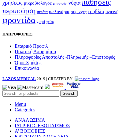
παθήσεις
χρήσεως
νύχια
μικροβιολόγος
μπαστούνι
περιποίηση
τρυβλίο
σωληνάρια
σύριγγες
υγιεινή
πιπέτα
φροντίδα
χαρτί
χείλη
ΠΛΗΡΟΦΟΡΙΕΣ
Εταιρικό Προφίλ
Πολιτική Απορρήτου
Πληροφορίες Αποστολής -Πληρωμής –Επιστροφές
Όροι Χρήσης
Επικοινωνία
LAZOS MEDICAL
2019 | CREATED BY
Search
Menu
Categories
ΑΝΑΛΩΣΙΜΑ
ΙΑΤΡΙΚΟΣ ΕΞΟΠΛΙΣΜΟΣ
Α’ ΒΟΗΘΕΙΕΣ
ΚΑΤ’ΟΙΚΟΝ ΝΟΣΗΛΕΙΑ