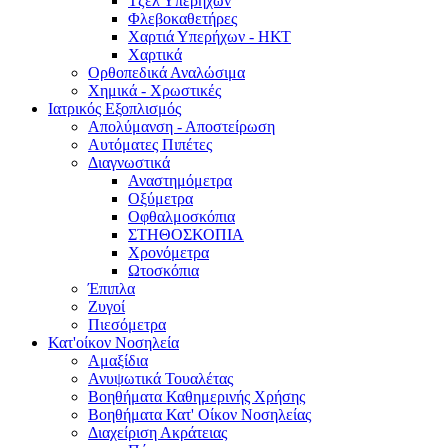
Τζελ Υπερήχων
Φλεβοκαθετήρες
Χαρτιά Υπερήχων - ΗΚΤ
Χαρτικά
Ορθοπεδικά Αναλώσιμα
Χημικά - Χρωστικές
Ιατρικός Εξοπλισμός
Απολύμανση - Αποστείρωση
Αυτόματες Πιπέτες
Διαγνωστικά
Αναστημόμετρα
Οξύμετρα
Οφθαλμοσκόπια
ΣΤΗΘΟΣΚΟΠΙΑ
Χρονόμετρα
Ωτοσκόπια
Έπιπλα
Ζυγοί
Πιεσόμετρα
Κατ'οίκον Νοσηλεία
Αμαξίδια
Ανυψωτικά Τουαλέτας
Βοηθήματα Καθημερινής Χρήσης
Βοηθήματα Κατ' Οίκον Νοσηλείας
Διαχείριση Ακράτειας