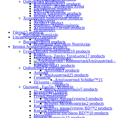
Ορθοπεδικά Βοηθήματα
Κολποδιαστολείς
2 products
Βακτηρίες - Βοηθητικά Χέρια
Σπειράματα
4 products
Είδη Γυμναστικής
Χαρτιά Υπερήχου
6 products
Ιατρικές Κάλτσες - Καλσόν
Χειρουργικά Αναλώσιμα
8 products
Μπαστούνια
Λεπίδες
1 product
Νάρθηκες Ακινητοποίησης
Χειρουργικά Γάντια
4 products
Περιπατήρες
Γάντια
15 products
Κατ'οίκον Νοσηλεία
Uncategorized
53 products
Αμαξίδια
Βρεφικά είδη
14 products
Βοηθήματα Κατ'οίκον Νοσηλείας
Ιατρικά Αναλώσιμα
522 products
Διαχείριση Ακράτειας
Γενικά Ιατρικά Αναλώσιμα
210 products
Κλίνες
Επίδεσμοι- Ταινίες Στερέωσης
17 products
Μαξιλάρια Ανατομικά
Απολυμαντικά –
Πιεσόμετρα
Καθαριστικά
41 products
Ορθοπεδικά Υποδήματα
Αξεσουάρ
3 products
Ανδρικά
Απολυμαντικά
25 products
Γυναικεία
Απολυμαντικά Schülke™
15
Πέλματα - Πάτοι
products
Ομορφιά - Ευεξία - Θεραπεία
Βάσεις Αντισηπτικών
5 products
Περιποίηση Ποδιού
Βελόνες
25 products
Γενικά Αναλώσιμα
Βελόνες Αμνιοκέντησης
3 products
Γυναικεία Περιποίηση
Βελόνες Μεσοθεραπείας
2 products
Καλλυντικά
Βελόνες παρακέντησης BD™
2 products
Κρέμες Περιποίησης
Προϊόντα του οίκου BD™
10 products
Μανικιούρ
Ιατρικός Ιματισμός
15 products