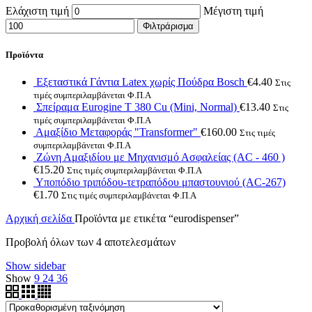
Ελάχιστη τιμή
Μέγιστη τιμή
Φιλτράρισμα
Προϊόντα
Εξεταστικά Γάντια Latex χωρίς Πούδρα Bosch
€
4.40
Στις
τιμές συμπεριλαμβάνεται Φ.Π.Α
Σπείραμα Eurogine Τ 380 Cu (Mini, Normal)
€
13.40
Στις
τιμές συμπεριλαμβάνεται Φ.Π.Α
Αμαξίδιο Μεταφοράς "Transformer"
€
160.00
Στις τιμές
συμπεριλαμβάνεται Φ.Π.Α
Ζώνη Αμαξιδίου με Μηχανισμό Ασφαλείας (AC - 460 )
€
15.20
Στις τιμές συμπεριλαμβάνεται Φ.Π.Α
Υποπόδιο τριπόδου-τετραπόδου μπαστουνιού (AC-267)
€
1.70
Στις τιμές συμπεριλαμβάνεται Φ.Π.Α
Αρχική σελίδα
Προϊόντα με ετικέτα “eurodispenser”
Προβολή όλων των 4 αποτελεσμάτων
Show sidebar
Show
9
24
36