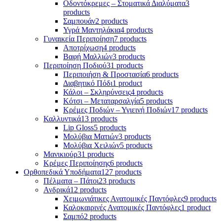
Οδοντόκρεμες – Στοματικά Διαλύματα
3
products
Σαμπουάν
2 products
Υγρά Μαντηλάκια
4 products
Γυναικεία Περιποίηση
7 products
Αποτρίχωση
4 products
Βαφή Μαλλιών
3 products
Περιποίηση Ποδιού
31 products
Περιποιήση & Προστασία
6 products
Διαβητικό Πόδι
1 product
Κάλοι – Σκληρύνσεις
4 products
Κότσι – Μεταταρσαλγία
5 products
Κρέμες Ποδιών – Υγιεινή Ποδιών
17 products
Καλλυντικά
13 products
Lip Gloss
5 products
Μολύβια Ματιών
3 products
Μολύβια Χειλιών
5 products
Μανικιούρ
31 products
Κρέμες Περιποίησης
6 products
Ορθοπεδικά Υποδήματα
127 products
Πέλματα – Πάτοι
23 products
Ανδρικά
12 products
Χειμωνιάτικες Ανατομικές Παντόφλες
9 products
Καλοκαιρινές Ανατομικές Παντόφλες
1 product
Σαμπό
2 products