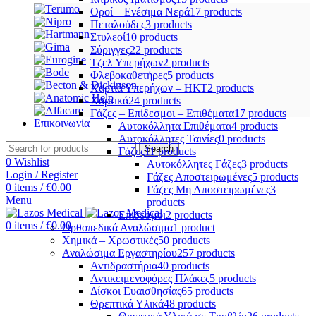
Οροί – Ενέσιμα Νερά
17 products
Πεταλούδες
3 products
Στυλεοί
10 products
Σύριγγες
22 products
Τζελ Υπερήχων
2 products
Φλεβοκαθετήρες
5 products
Χαρτιά Υπερήχων – ΗΚΤ
2 products
Χαρτικά
24 products
Γάζες – Επίδεσμοι – Επιθέματα
17 products
Επικοινωνία
Αυτοκόλλητα Επιθέματα
4 products
Αυτοκόλλητες Ταινίες
0 products
Search
Γάζες
11 products
0
Wishlist
Αυτοκόλλητες Γάζες
3 products
Login / Register
Γάζες Αποστειρωμένες
5 products
0
items
/
€
0.00
Γάζες Μη Αποστειρωμένες
3
Menu
products
Επίδεσμοι
2 products
0
items
/
€
0.00
Ορθοπεδικά Αναλώσιμα
1 product
Χημικά – Χρωστικές
50 products
Αναλώσιμα Εργαστηρίου
257 products
Αντιδραστήρια
40 products
Αντικειμενοφόρες Πλάκες
5 products
Δίσκοι Ευαισθησίας
65 products
Θρεπτικά Υλικά
48 products