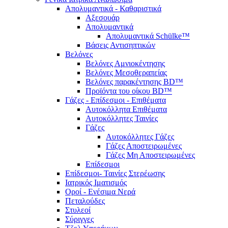
Απολυμαντικά - Καθαριστικά
Αξεσουάρ
Απολυμαντικά
Απολυμαντικά Schülke™
Βάσεις Αντισηπτικών
Βελόνες
Βελόνες Αμνιοκέντησης
Βελόνες Μεσοθεραπείας
Βελόνες παρακέντησης BD™
Προϊόντα του οίκου BD™
Γάζες - Επίδεσμοι - Επιθέματα
Αυτοκόλλητα Επιθέματα
Αυτοκόλλητες Ταινίες
Γάζες
Αυτοκόλλητες Γάζες
Γάζες Αποστειρωμένες
Γάζες Μη Αποστειρωμένες
Επίδεσμοι
Επίδεσμοι- Ταινίες Στερέωσης
Ιατρικός Ιματισμός
Οροί - Ενέσιμα Νερά
Πεταλούδες
Στυλεοί
Σύριγγες