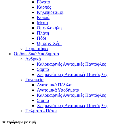
Γόνατο
Καρπός
Κηλεπίδεσμοι
Κοιλιά
Μέση
Ομφαλοκήλη
Πλάτη
Πόδι
Ώμος & Χέρι
Περιπατήρες
Ορθοπεδικά Υποδήματα
Ανδρικά
Καλοκαιρινές Ανατομικές Παντόφλες
Σαμπό
Χειμωνιάτικες Ανατομικές Παντόφλες
Γυναικεία
Ανατομικά Πέδιλα
Ανατομικά Υποδήματα
Καλοκαιρινές Ανατομικές Παντόφλες
Σαμπό
Χειμωνιάτικες Ανατομικές Παντόφλες
Πέλματα - Πάτοι
Φιλτράρισμα με τιμή