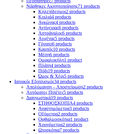
Περιπατήρες
7 products
Νάρθηκες Ακινητοποίησης
71 products
Κηλεπίδεσμοι
2 products
Κοιλιά
4 products
Αγκώνας
4 products
Αντίχειρας
6 products
Αστράγαλος
6 products
Αυχένας
5 products
Γόνατο
6 products
Καρπός
10 products
Μέση
6 products
Ομφαλοκήλη
1 product
Πλάτη
4 products
Πόδι
19 products
Ώμος & Χέρι
5 products
Ιατρικός Εξοπλισμός
34 products
Απολύμανση – Αποστείρωση
2 products
Αυτόματες Πιπέτες
5 products
Διαγνωστικά
19 products
ΣΤΗΘΟΣΚΟΠΙΑ
4 products
Αναστημόμετρα
3 products
Οξύμετρα
2 products
Οφθαλμοσκόπια
1 product
Χρονόμετρα
2 products
Ωτοσκόπια
7 products