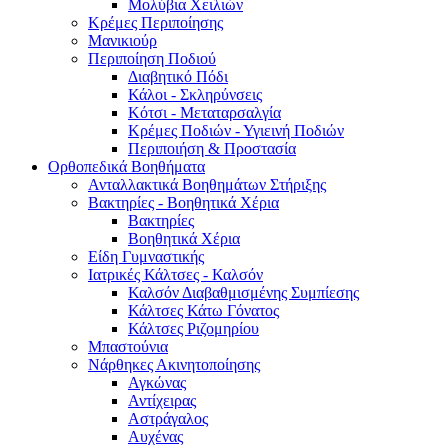
Μολύβια Χειλιών
Κρέμες Περιποίησης
Μανικιούρ
Περιποίηση Ποδιού
Διαβητικό Πόδι
Κάλοι - Σκληρύνσεις
Κότσι - Μεταταρσαλγία
Κρέμες Ποδιών - Υγιεινή Ποδιών
Περιποιήση & Προστασία
Ορθοπεδικά Βοηθήματα
Ανταλλακτικά Βοηθημάτων Στήριξης
Βακτηρίες - Βοηθητικά Χέρια
Βακτηρίες
Βοηθητικά Χέρια
Είδη Γυμναστικής
Ιατρικές Κάλτσες - Καλσόν
Καλσόν Διαβαθμισμένης Συμπίεσης
Κάλτσες Κάτω Γόνατος
Κάλτσες Ριζομηρίου
Μπαστούνια
Νάρθηκες Ακινητοποίησης
Αγκώνας
Αντίχειρας
Αστράγαλος
Αυχένας