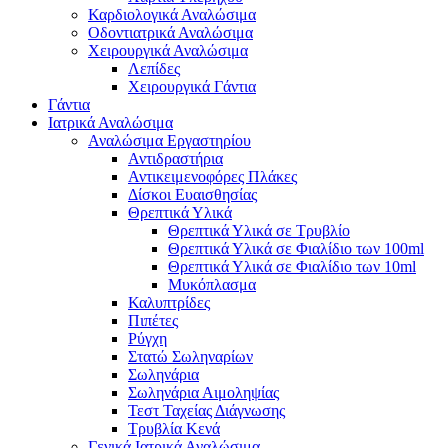
Καρδιολογικά Αναλώσιμα
Οδοντιατρικά Αναλώσιμα
Χειρουργικά Αναλώσιμα
Λεπίδες
Χειρουργικά Γάντια
Γάντια
Ιατρικά Αναλώσιμα
Αναλώσιμα Εργαστηρίου
Αντιδραστήρια
Αντικειμενοφόρες Πλάκες
Δίσκοι Ευαισθησίας
Θρεπτικά Υλικά
Θρεπτικά Υλικά σε Τρυβλίο
Θρεπτικά Υλικά σε Φιαλίδιο των 100ml
Θρεπτικά Υλικά σε Φιαλίδιο των 10ml
Μυκόπλασμα
Καλυπτρίδες
Πιπέτες
Ρύγχη
Στατώ Σωληναρίων
Σωληνάρια
Σωληνάρια Αιμοληψίας
Τεστ Ταχείας Διάγνωσης
Τρυβλία Κενά
Γενικά Ιατρικά Αναλώσιμα