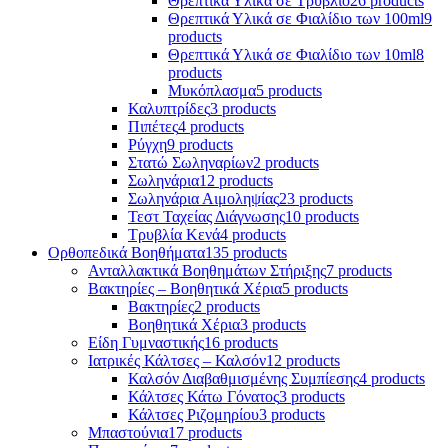
Θρεπτικά Υλικά σε Τρυβλίο
26 products
Θρεπτικά Υλικά σε Φιαλίδιο των 100ml
9
products
Θρεπτικά Υλικά σε Φιαλίδιο των 10ml
8
products
Μυκόπλασμα
5 products
Καλυπτρίδες
3 products
Πιπέτες
4 products
Ρύγχη
9 products
Στατώ Σωληναρίων
2 products
Σωληνάρια
12 products
Σωληνάρια Αιμοληψίας
23 products
Τεστ Ταχείας Διάγνωσης
10 products
Τρυβλία Κενά
4 products
Ορθοπεδικά Βοηθήματα
135 products
Ανταλλακτικά Βοηθημάτων Στήριξης
7 products
Βακτηρίες – Βοηθητικά Χέρια
5 products
Βακτηρίες
2 products
Βοηθητικά Χέρια
3 products
Είδη Γυμναστικής
16 products
Ιατρικές Κάλτσες – Καλσόν
12 products
Καλσόν Διαβαθμισμένης Συμπίεσης
4 products
Κάλτσες Κάτω Γόνατος
3 products
Κάλτσες Ριζομηρίου
3 products
Μπαστούνια
17 products