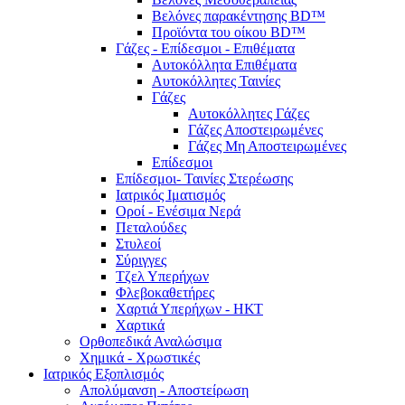
Βελόνες παρακέντησης BD™
Προϊόντα του οίκου BD™
Γάζες - Επίδεσμοι - Επιθέματα
Αυτοκόλλητα Επιθέματα
Αυτοκόλλητες Ταινίες
Γάζες
Αυτοκόλλητες Γάζες
Γάζες Αποστειρωμένες
Γάζες Μη Αποστειρωμένες
Επίδεσμοι
Επίδεσμοι- Ταινίες Στερέωσης
Ιατρικός Ιματισμός
Οροί - Ενέσιμα Νερά
Πεταλούδες
Στυλεοί
Σύριγγες
Τζελ Υπερήχων
Φλεβοκαθετήρες
Χαρτιά Υπερήχων - ΗΚΤ
Χαρτικά
Ορθοπεδικά Αναλώσιμα
Χημικά - Χρωστικές
Ιατρικός Εξοπλισμός
Απολύμανση - Αποστείρωση