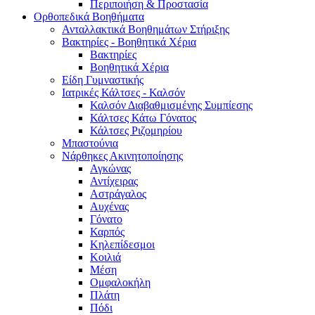
Περιποιήση & Προστασία
Ορθοπεδικά Βοηθήματα
Ανταλλακτικά Βοηθημάτων Στήριξης
Βακτηρίες - Βοηθητικά Χέρια
Βακτηρίες
Βοηθητικά Χέρια
Είδη Γυμναστικής
Ιατρικές Κάλτσες - Καλσόν
Καλσόν Διαβαθμισμένης Συμπίεσης
Κάλτσες Κάτω Γόνατος
Κάλτσες Ριζομηρίου
Μπαστούνια
Νάρθηκες Ακινητοποίησης
Αγκώνας
Αντίχειρας
Αστράγαλος
Αυχένας
Γόνατο
Καρπός
Κηλεπίδεσμοι
Κοιλιά
Μέση
Ομφαλοκήλη
Πλάτη
Πόδι