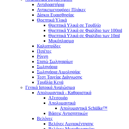
Αντιδραστήρια
Αντικειμενοφόρες Πλάκες
Δίσκοι Ευαισθησίας
Θρεπτικά Υλικά
Θρεπτικά Υλικά σε Τρυβλίο
Θρεπτικά Υλικά σε Φιαλίδιο των 100ml
Θρεπτικά Υλικά σε Φιαλίδιο των 10ml
Μυκόπλασμα
Καλυπτρίδες
Πιπέτες
Ρύγχη
Στατώ Σωληναρίων
Σωληνάρια
Σωληνάρια Αιμοληψίας
Τεστ Ταχείας Διάγνωσης
Τρυβλία Κενά
Γενικά Ιατρικά Αναλώσιμα
Απολυμαντικά - Καθαριστικά
Αξεσουάρ
Απολυμαντικά
Απολυμαντικά Schülke™
Βάσεις Αντισηπτικών
Βελόνες
Βελόνες Αμνιοκέντησης
Βελόνες Μεσοθεραπείας