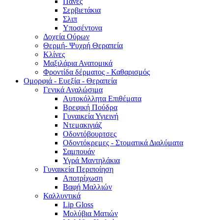
Πάνες
Σερβιετάκια
Σλιπ
Υποσέντονα
Δοχεία Ούρων
Θερμή- Ψυχρή Θεραπεία
Κλίνες
Μαξιλάρια Ανατομικά
Φροντίδα δέρματος - Καθαρισμός
Ομορφιά - Ευεξία - Θεραπεία
Γενικά Αναλώσιμα
Αυτοκόλλητα Επιθέματα
Βρεφική Πούδρα
Γυναικεία Υγιεινή
Ντεμακιγιάζ
Οδοντόβουρτσες
Οδοντόκρεμες - Στοματικά Διαλύματα
Σαμπουάν
Υγρά Μαντηλάκια
Γυναικεία Περιποίηση
Αποτρίχωση
Βαφή Μαλλιών
Καλλυντικά
Lip Gloss
Μολύβια Ματιών