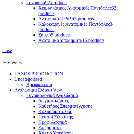
Γυναικεία
92 products
Χειμωνιάτικες Ανατομικές Παντόφλες
33
products
Ανατομικά Πέδιλα
5 products
Καλοκαιρινές Ανατομικές Παντόφλες
34
products
Σαμπό
5 products
Ανατομικά Υποδήματα
15 products
close
Κατηγορίες
LAZOS PRODUCTION
Uncategorized
Βρεφικά είδη
Αναλώσιμα Ειδικοτήτων
Γυναικολογικά Αναλώσιμα
Δειγματολήπτες
Καθετήρες Σπερματέγχυσης
Κολποδιαστολείς
Πεσσοί Σιλικόνης
Προφυλακτικά
Σπειράματα
Χαρτιά Υπερήχου