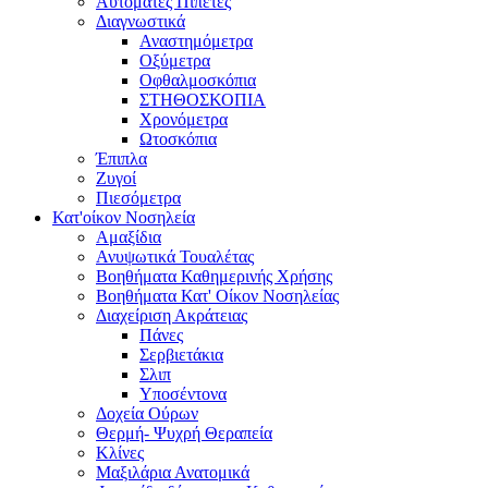
Αυτόματες Πιπέτες
Διαγνωστικά
Αναστημόμετρα
Οξύμετρα
Οφθαλμοσκόπια
ΣΤΗΘΟΣΚΟΠΙΑ
Χρονόμετρα
Ωτοσκόπια
Έπιπλα
Ζυγοί
Πιεσόμετρα
Κατ'οίκον Νοσηλεία
Αμαξίδια
Ανυψωτικά Τουαλέτας
Βοηθήματα Καθημερινής Χρήσης
Βοηθήματα Κατ' Οίκον Νοσηλείας
Διαχείριση Ακράτειας
Πάνες
Σερβιετάκια
Σλιπ
Υποσέντονα
Δοχεία Ούρων
Θερμή- Ψυχρή Θεραπεία
Κλίνες
Μαξιλάρια Ανατομικά