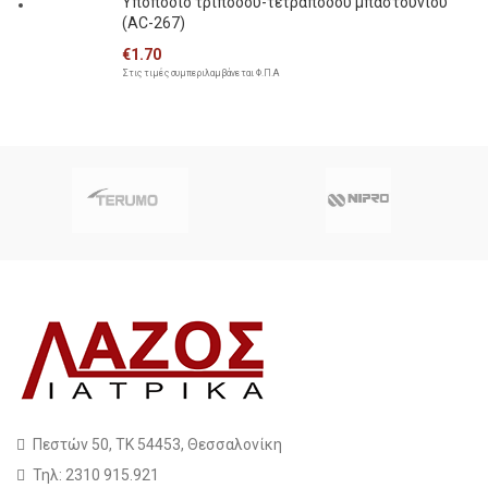
Υποπόδιο τριπόδου-τετραπόδου μπαστουνιού
(AC-267)
€
1.70
Στις τιμές συμπεριλαμβάνεται Φ.Π.Α
Πεστών 50, ΤΚ 54453, Θεσσαλονίκη
Τηλ: 2310 915.921