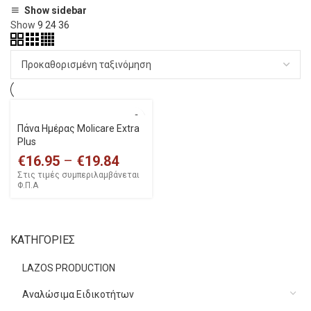
Show sidebar
Show
9
24
36
Πάνα Ημέρας Molicare Εxtra
Plus
€
16.95
–
€
19.84
Στις τιμές συμπεριλαμβάνεται
Φ.Π.Α
ΚΑΤΗΓΟΡΙΕΣ
LAZOS PRODUCTION
Αναλώσιμα Ειδικοτήτων