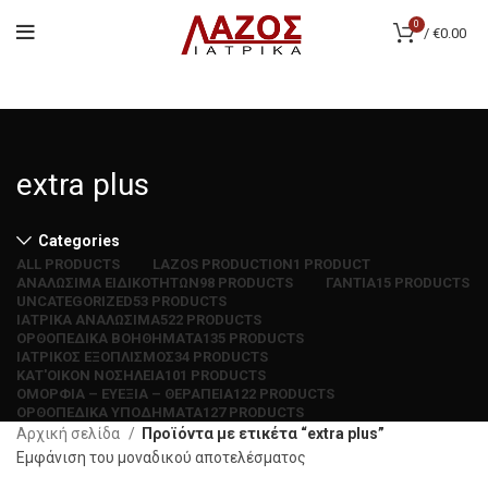
0
/
€
0.00
extra plus
Categories
ALL
PRODUCTS
LAZOS PRODUCTION
1 PRODUCT
ΑΝΑΛΩΣΙΜΑ ΕΙΔΙΚΟΤΗΤΩΝ
98 PRODUCTS
ΓΑΝΤΙΑ
15 PRODUCTS
UNCATEGORIZED
53 PRODUCTS
ΙΑΤΡΙΚΑ ΑΝΑΛΩΣΙΜΑ
522 PRODUCTS
ΟΡΘΟΠΕΔΙΚΑ ΒΟΗΘΗΜΑΤΑ
135 PRODUCTS
ΙΑΤΡΙΚΟΣ ΕΞΟΠΛΙΣΜΟΣ
34 PRODUCTS
ΚΑΤ'ΟΙΚΟΝ ΝΟΣΗΛΕΙΑ
101 PRODUCTS
ΟΜΟΡΦΙΑ – ΕΥΕΞΙΑ – ΘΕΡΑΠΕΙΑ
122 PRODUCTS
ΟΡΘΟΠΕΔΙΚΑ ΥΠΟΔΗΜΑΤΑ
127 PRODUCTS
Αρχική σελίδα
Προϊόντα με ετικέτα “extra plus”
Εμφάνιση του μοναδικού αποτελέσματος