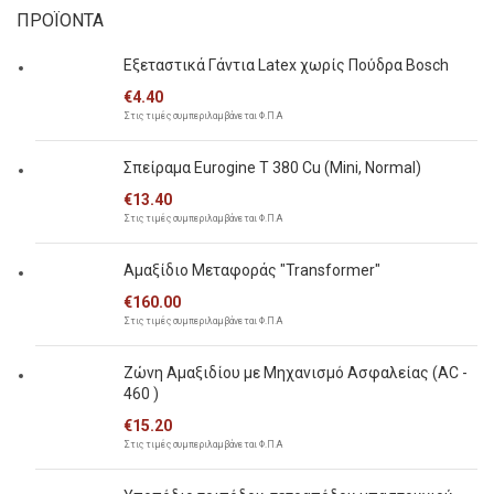
ΠΡΟΪΟΝΤΑ
Εξεταστικά Γάντια Latex χωρίς Πούδρα Bosch
€
4.40
Στις τιμές συμπεριλαμβάνεται Φ.Π.Α
Σπείραμα Eurogine Τ 380 Cu (Mini, Normal)
€
13.40
Στις τιμές συμπεριλαμβάνεται Φ.Π.Α
Αμαξίδιο Μεταφοράς "Transformer"
€
160.00
Στις τιμές συμπεριλαμβάνεται Φ.Π.Α
Ζώνη Αμαξιδίου με Μηχανισμό Ασφαλείας (AC -
460 )
€
15.20
Στις τιμές συμπεριλαμβάνεται Φ.Π.Α