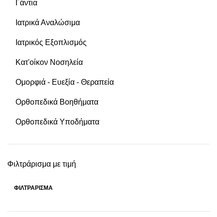
Γάντια
Ιατρικά Αναλώσιμα
Ιατρικός Εξοπλισμός
Κατ'οίκον Νοσηλεία
Ομορφιά - Ευεξία - Θεραπεία
Ορθοπεδικά Βοηθήματα
Ορθοπεδικά Υποδήματα
Φιλτράρισμα με τιμή
ΦΙΛΤΡΆΡΙΣΜΑ
Ελάχιστη
Μέγιστη
τιμή
τιμή