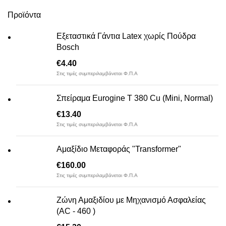
Προϊόντα
Εξεταστικά Γάντια Latex χωρίς Πούδρα
Bosch
€
4.40
Στις τιμές συμπεριλαμβάνεται Φ.Π.Α
Σπείραμα Eurogine Τ 380 Cu (Mini, Normal)
€
13.40
Στις τιμές συμπεριλαμβάνεται Φ.Π.Α
Αμαξίδιο Μεταφοράς "Transformer"
€
160.00
Στις τιμές συμπεριλαμβάνεται Φ.Π.Α
Ζώνη Αμαξιδίου με Μηχανισμό Ασφαλείας
(AC - 460 )