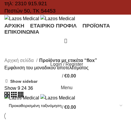
τηλ: 2310 915.921
Πεστών 50, ΤΚ 54453
ΑΡΧΙΚΉ
ΕΤΑΙΡΙΚΌ ΠΡΟΦΊΛ
ΠΡΟΪΌΝΤΑ
ΕΠΙΚΟΙΝΩΝΊΑ
flox
CATEGORIES
Αρχική σελίδα
Προϊόντα με ετικέτα “flox”
Login / Register
Εμφάνιση του μοναδικού αποτελέσματος
/
€
0.00
Show sidebar
Menu
Show
9
24
36
/
€
0.00