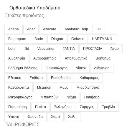
Ορθοπεδικά Υποδήματα
Ετικέτες προϊόντος
Abena
Agar
Alfacare
Anatomic Help
BD
Bioprepare
Bode
Diagon
Gehwol
HARTMANN
Lorin
Sd
Vacutainer
ΓΑΝΤΙΑ
ΠΡΟΣΤΑΣΙΑ
Άγαρ
Αιμοληψία
Αντιδραστήριο
Απολυμαντικό
Βοήθημα
Βοήθημα Βάδισης
Γυναικολόγος
Δίσκοι
Διάγνωση
Εξέταση
Επίθεμα
Ευαισθησίας
Καθαρισμός
Καθαριότητα
Μέτρηση
Μανό
Μιας Χρήσεως
Μικροβιολόγος
Μπαστούνι
Νύχια
Παθήσεις
Περιποίηση
Πιπέτα
Σωληνάρια
Σύριγγες
Τρυβλίο
Υγιεινή
Φροντίδα
Χαρτί
Χείλη
ΠΛΗΡΟΦΟΡΙΕΣ