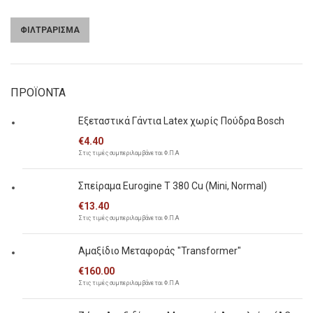
ΦΙΛΤΡΑΡΙΣΜΑ
Ελάχιστη
Μέγιστη
τιμή
τιμή
ΠΡΟΪΟΝΤΑ
Εξεταστικά Γάντια Latex χωρίς Πούδρα Bosch
€
4.40
Στις τιμές συμπεριλαμβάνεται Φ.Π.Α
Σπείραμα Eurogine Τ 380 Cu (Mini, Normal)
€
13.40
Στις τιμές συμπεριλαμβάνεται Φ.Π.Α
Αμαξίδιο Μεταφοράς "Transformer"
€
160.00
Στις τιμές συμπεριλαμβάνεται Φ.Π.Α