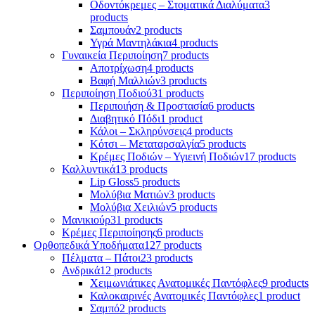
Οδοντόκρεμες – Στοματικά Διαλύματα
3
products
Σαμπουάν
2 products
Υγρά Μαντηλάκια
4 products
Γυναικεία Περιποίηση
7 products
Αποτρίχωση
4 products
Βαφή Μαλλιών
3 products
Περιποίηση Ποδιού
31 products
Περιποιήση & Προστασία
6 products
Διαβητικό Πόδι
1 product
Κάλοι – Σκληρύνσεις
4 products
Κότσι – Μεταταρσαλγία
5 products
Κρέμες Ποδιών – Υγιεινή Ποδιών
17 products
Καλλυντικά
13 products
Lip Gloss
5 products
Μολύβια Ματιών
3 products
Μολύβια Χειλιών
5 products
Μανικιούρ
31 products
Κρέμες Περιποίησης
6 products
Ορθοπεδικά Υποδήματα
127 products
Πέλματα – Πάτοι
23 products
Ανδρικά
12 products
Χειμωνιάτικες Ανατομικές Παντόφλες
9 products
Καλοκαιρινές Ανατομικές Παντόφλες
1 product
Σαμπό
2 products