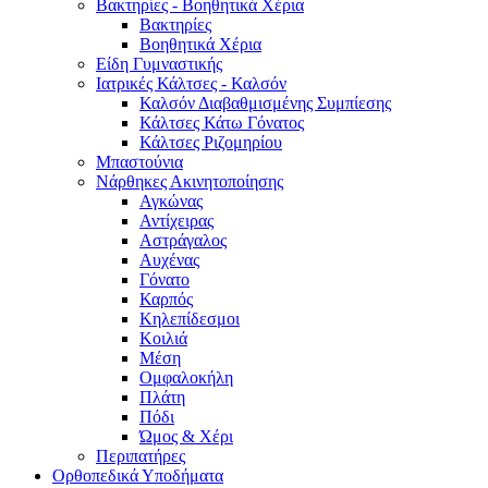
Βακτηρίες - Βοηθητικά Χέρια
Βακτηρίες
Βοηθητικά Χέρια
Είδη Γυμναστικής
Ιατρικές Κάλτσες - Καλσόν
Καλσόν Διαβαθμισμένης Συμπίεσης
Κάλτσες Κάτω Γόνατος
Κάλτσες Ριζομηρίου
Μπαστούνια
Νάρθηκες Ακινητοποίησης
Αγκώνας
Αντίχειρας
Αστράγαλος
Αυχένας
Γόνατο
Καρπός
Κηλεπίδεσμοι
Κοιλιά
Μέση
Ομφαλοκήλη
Πλάτη
Πόδι
Ώμος & Χέρι
Περιπατήρες
Ορθοπεδικά Υποδήματα