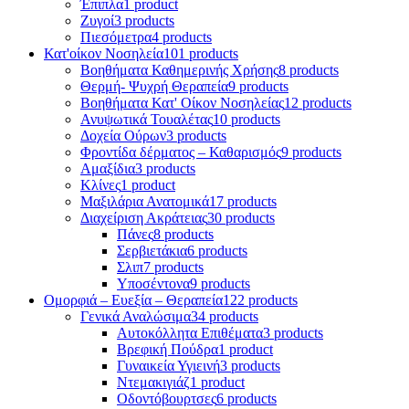
Έπιπλα
1 product
Ζυγοί
3 products
Πιεσόμετρα
4 products
Κατ'οίκον Νοσηλεία
101 products
Βοηθήματα Καθημερινής Χρήσης
8 products
Θερμή- Ψυχρή Θεραπεία
9 products
Βοηθήματα Κατ' Οίκον Νοσηλείας
12 products
Ανυψωτικά Τουαλέτας
10 products
Δοχεία Ούρων
3 products
Φροντίδα δέρματος – Καθαρισμός
9 products
Αμαξίδια
3 products
Κλίνες
1 product
Μαξιλάρια Ανατομικά
17 products
Διαχείριση Ακράτειας
30 products
Πάνες
8 products
Σερβιετάκια
6 products
Σλιπ
7 products
Υποσέντονα
9 products
Ομορφιά – Ευεξία – Θεραπεία
122 products
Γενικά Αναλώσιμα
34 products
Αυτοκόλλητα Επιθέματα
3 products
Βρεφική Πούδρα
1 product
Γυναικεία Υγιεινή
3 products
Ντεμακιγιάζ
1 product
Οδοντόβουρτσες
6 products