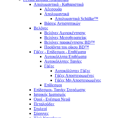
Απολυμαντικά - Καθαριστικά
Αξεσουάρ
Απολυμαντικά
Απολυμαντικά Schülke™
Βάσεις Αντισηπτικών
Βελόνες
Βελόνες Αμνιοκέντησης
Βελόνες Μεσοθεραπείας
Βελόνες παρακέντησης BD™
Προϊόντα του οίκου BD™
Γάζες - Επίδεσμοι - Επιθέματα
Αυτοκόλλητα Επιθέματα
Αυτοκόλλητες Ταινίες
Γάζες
Αυτοκόλλητες Γάζες
Γάζες Αποστειρωμένες
Γάζες Μη Αποστειρωμένες
Επίδεσμοι
Επίδεσμοι- Ταινίες Στερέωσης
Ιατρικός Ιματισμός
Οροί - Ενέσιμα Νερά
Πεταλούδες
Στυλεοί
Σύριγγες