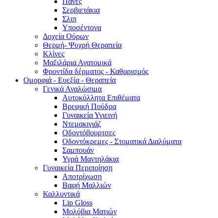
Πάνες
Σερβιετάκια
Σλιπ
Υποσέντονα
Δοχεία Ούρων
Θερμή- Ψυχρή Θεραπεία
Κλίνες
Μαξιλάρια Ανατομικά
Φροντίδα δέρματος - Καθαρισμός
Ομορφιά - Ευεξία - Θεραπεία
Γενικά Αναλώσιμα
Αυτοκόλλητα Επιθέματα
Βρεφική Πούδρα
Γυναικεία Υγιεινή
Ντεμακιγιάζ
Οδοντόβουρτσες
Οδοντόκρεμες - Στοματικά Διαλύματα
Σαμπουάν
Υγρά Μαντηλάκια
Γυναικεία Περιποίηση
Αποτρίχωση
Βαφή Μαλλιών
Καλλυντικά
Lip Gloss
Μολύβια Ματιών