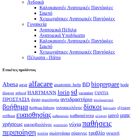
Ανδρικά
Καλοκαιρινές Ανατομικές Παντόφλες
Σαμπό
Χειμωνιάτικες Ανατομικές Παντόφλες
Γυναικεία
Ανατομικά Πέδιλα
Ανατομικά Υποδήματα
Καλοκαιρινές Ανατομικές Παντόφλες
Σαμπό
Χειμωνιάτικες Ανατομικές Παντόφλες
Πέλματα - Πάτοι
Ετικέτες προϊόντος
alfacare
bioprepare
Abena
BD
agar
anatomic help
bode
sd
lorin
HARTMANN
diagon
ΓΑΝΤΙΑ
gehwol
vacutainer
αντιδραστήριο
ΠΡΟΣΤΑΣΙΑ
άγαρ
αιμοληψία
απολυμαντικό
βοήθημα
δίσκοι
γυναικολόγος
εξέταση
βοήθημα βάδισης
διάγνωση
ευαισθησίας
μιας
μανό
καθαριότητα
επίθεμα
καθαρισμός
μέτρηση
παθήσεις
χρήσεως
νύχια
μικροβιολόγος
μπαστούνι
περιποίηση
τρυβλίο
σωληνάρια
σύριγγες
υγιεινή
πιπέτα