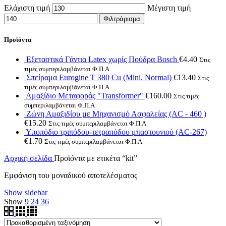
Ελάχιστη τιμή
Μέγιστη τιμή
Φιλτράρισμα
Προϊόντα
Εξεταστικά Γάντια Latex χωρίς Πούδρα Bosch
€
4.40
Στις
τιμές συμπεριλαμβάνεται Φ.Π.Α
Σπείραμα Eurogine Τ 380 Cu (Mini, Normal)
€
13.40
Στις
τιμές συμπεριλαμβάνεται Φ.Π.Α
Αμαξίδιο Μεταφοράς "Transformer"
€
160.00
Στις τιμές
συμπεριλαμβάνεται Φ.Π.Α
Ζώνη Αμαξιδίου με Μηχανισμό Ασφαλείας (AC - 460 )
€
15.20
Στις τιμές συμπεριλαμβάνεται Φ.Π.Α
Υποπόδιο τριπόδου-τετραπόδου μπαστουνιού (AC-267)
€
1.70
Στις τιμές συμπεριλαμβάνεται Φ.Π.Α
Αρχική σελίδα
Προϊόντα με ετικέτα “kit”
Εμφάνιση του μοναδικού αποτελέσματος
Show sidebar
Show
9
24
36