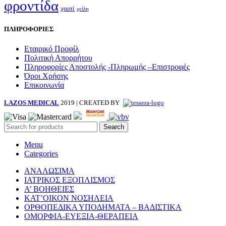
φροντίδα
χαρτί
χείλη
ΠΛΗΡΟΦΟΡΙΕΣ
Εταιρικό Προφίλ
Πολιτική Απορρήτου
Πληροφορίες Αποστολής -Πληρωμής –Επιστροφές
Όροι Χρήσης
Επικοινωνία
LAZOS MEDICAL
2019 | CREATED BY
Search
Menu
Categories
ΑΝΑΛΩΣΙΜΑ
ΙΑΤΡΙΚΟΣ ΕΞΟΠΛΙΣΜΟΣ
Α’ ΒΟΗΘΕΙΕΣ
ΚΑΤ’ΟΙΚΟΝ ΝΟΣΗΛΕΙΑ
ΟΡΘΟΠΕΔΙΚΑ ΥΠΟΔΗΜΑΤΑ – ΒΑΔΙΣΤΙΚΑ
ΟΜΟΡΦΙΑ-ΕΥΕΞΙΑ-ΘΕΡΑΠΕΙΑ