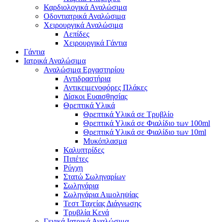
Καρδιολογικά Αναλώσιμα
Οδοντιατρικά Αναλώσιμα
Χειρουργικά Αναλώσιμα
Λεπίδες
Χειρουργικά Γάντια
Γάντια
Ιατρικά Αναλώσιμα
Αναλώσιμα Εργαστηρίου
Αντιδραστήρια
Αντικειμενοφόρες Πλάκες
Δίσκοι Ευαισθησίας
Θρεπτικά Υλικά
Θρεπτικά Υλικά σε Τρυβλίο
Θρεπτικά Υλικά σε Φιαλίδιο των 100ml
Θρεπτικά Υλικά σε Φιαλίδιο των 10ml
Μυκόπλασμα
Καλυπτρίδες
Πιπέτες
Ρύγχη
Στατώ Σωληναρίων
Σωληνάρια
Σωληνάρια Αιμοληψίας
Τεστ Ταχείας Διάγνωσης
Τρυβλία Κενά
Γενικά Ιατρικά Αναλώσιμα