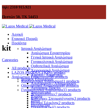
τηλ: 2310 915.921
Πεστών 50, ΤΚ 54453
Αρχική
Εταιρικό Προφίλ
Προϊόντα
kit
Ιατρικά Αναλώσιμα
Αναλώσιμα Εργαστηρίου
Γενικά Ιατρικά Αναλώσιμα
Categories
Γυναικολογικά Αναλώσιμα
Ορθοπεδικά Αναλώσιμα
All
products
Χειρουργικά Αναλώσιμα
LAZOS PRODUCTION
1 product
Χημικά - Χρωστικές
Αναλώσιμα Ειδικοτήτων
98 products
Ιατρικός Εξοπλισμός
Καρδιολογικά Αναλώσιμα
11 products
Απολύμανση - Αποστείρωση
Οδοντιατρικά Αναλώσιμα
46 products
Αυτόματες Πιπέτες
Γυναικολογικά Αναλώσιμα
33 products
Διαγνωστικά
Δειγματολήπτες
7 products
Έπιπλα
Καθετήρες Σπερματέγχυσης
3 products
Ζυγοί
Πεσσοί Σιλικόνης
2 products
Πιεσόμετρα
Προφυλακτικά
3 products