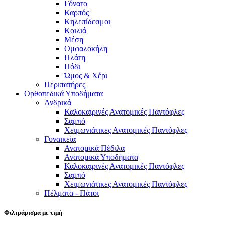
Γόνατο
Καρπός
Κηλεπίδεσμοι
Κοιλιά
Μέση
Ομφαλοκήλη
Πλάτη
Πόδι
Ώμος & Χέρι
Περιπατήρες
Ορθοπεδικά Υποδήματα
Ανδρικά
Καλοκαιρινές Ανατομικές Παντόφλες
Σαμπό
Χειμωνιάτικες Ανατομικές Παντόφλες
Γυναικεία
Ανατομικά Πέδιλα
Ανατομικά Υποδήματα
Καλοκαιρινές Ανατομικές Παντόφλες
Σαμπό
Χειμωνιάτικες Ανατομικές Παντόφλες
Πέλματα - Πάτοι
Φιλτράρισμα με τιμή