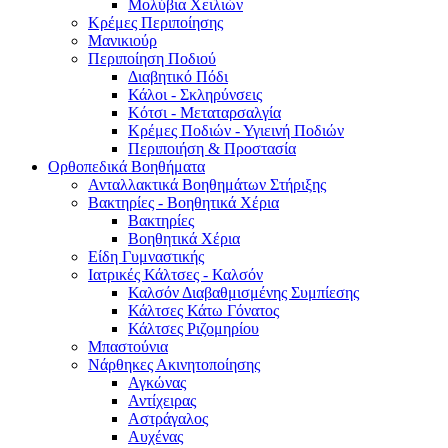
Μολύβια Χειλιών
Κρέμες Περιποίησης
Μανικιούρ
Περιποίηση Ποδιού
Διαβητικό Πόδι
Κάλοι - Σκληρύνσεις
Κότσι - Μεταταρσαλγία
Κρέμες Ποδιών - Υγιεινή Ποδιών
Περιποιήση & Προστασία
Ορθοπεδικά Βοηθήματα
Ανταλλακτικά Βοηθημάτων Στήριξης
Βακτηρίες - Βοηθητικά Χέρια
Βακτηρίες
Βοηθητικά Χέρια
Είδη Γυμναστικής
Ιατρικές Κάλτσες - Καλσόν
Καλσόν Διαβαθμισμένης Συμπίεσης
Κάλτσες Κάτω Γόνατος
Κάλτσες Ριζομηρίου
Μπαστούνια
Νάρθηκες Ακινητοποίησης
Αγκώνας
Αντίχειρας
Αστράγαλος
Αυχένας