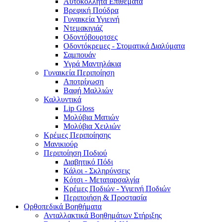
Αυτοκόλλητα Επιθέματα
Βρεφική Πούδρα
Γυναικεία Υγιεινή
Ντεμακιγιάζ
Οδοντόβουρτσες
Οδοντόκρεμες - Στοματικά Διαλύματα
Σαμπουάν
Υγρά Μαντηλάκια
Γυναικεία Περιποίηση
Αποτρίχωση
Βαφή Μαλλιών
Καλλυντικά
Lip Gloss
Μολύβια Ματιών
Μολύβια Χειλιών
Κρέμες Περιποίησης
Μανικιούρ
Περιποίηση Ποδιού
Διαβητικό Πόδι
Κάλοι - Σκληρύνσεις
Κότσι - Μεταταρσαλγία
Κρέμες Ποδιών - Υγιεινή Ποδιών
Περιποιήση & Προστασία
Ορθοπεδικά Βοηθήματα
Ανταλλακτικά Βοηθημάτων Στήριξης