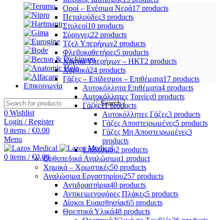
Οροί – Ενέσιμα Νερά
17 products
Πεταλούδες
3 products
Στυλεοί
10 products
Σύριγγες
22 products
Τζελ Υπερήχων
2 products
Φλεβοκαθετήρες
5 products
Χαρτιά Υπερήχων – ΗΚΤ
2 products
Χαρτικά
24 products
Γάζες – Επίδεσμοι – Επιθέματα
17 products
Επικοινωνία
Αυτοκόλλητα Επιθέματα
4 products
Αυτοκόλλητες Ταινίες
0 products
Search
Γάζες
11 products
0
Wishlist
Αυτοκόλλητες Γάζες
3 products
Login / Register
Γάζες Αποστειρωμένες
5 products
0
items
/
€
0.00
Γάζες Μη Αποστειρωμένες
3
Menu
products
Επίδεσμοι
2 products
0
items
/
€
0.00
Ορθοπεδικά Αναλώσιμα
1 product
Χημικά – Χρωστικές
50 products
Αναλώσιμα Εργαστηρίου
257 products
Αντιδραστήρια
40 products
Αντικειμενοφόρες Πλάκες
5 products
Δίσκοι Ευαισθησίας
65 products
Θρεπτικά Υλικά
48 products