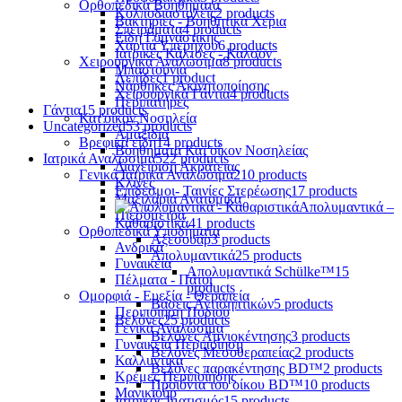
Ορθοπεδικά Βοηθήματα
Κολποδιαστολείς
2 products
Βακτηρίες - Βοηθητικά Χέρια
Σπειράματα
4 products
Είδη Γυμναστικής
Χαρτιά Υπερήχου
6 products
Ιατρικές Κάλτσες - Καλσόν
Χειρουργικά Αναλώσιμα
8 products
Μπαστούνια
Λεπίδες
1 product
Νάρθηκες Ακινητοποίησης
Χειρουργικά Γάντια
4 products
Περιπατήρες
Γάντια
15 products
Κατ'οίκον Νοσηλεία
Uncategorized
53 products
Αμαξίδια
Βρεφικά είδη
14 products
Βοηθήματα Κατ'οίκον Νοσηλείας
Ιατρικά Αναλώσιμα
522 products
Διαχείριση Ακράτειας
Γενικά Ιατρικά Αναλώσιμα
210 products
Κλίνες
Επίδεσμοι- Ταινίες Στερέωσης
17 products
Μαξιλάρια Ανατομικά
Απολυμαντικά –
Πιεσόμετρα
Καθαριστικά
41 products
Ορθοπεδικά Υποδήματα
Αξεσουάρ
3 products
Ανδρικά
Απολυμαντικά
25 products
Γυναικεία
Απολυμαντικά Schülke™
15
Πέλματα - Πάτοι
products
Ομορφιά - Ευεξία - Θεραπεία
Βάσεις Αντισηπτικών
5 products
Περιποίηση Ποδιού
Βελόνες
25 products
Γενικά Αναλώσιμα
Βελόνες Αμνιοκέντησης
3 products
Γυναικεία Περιποίηση
Βελόνες Μεσοθεραπείας
2 products
Καλλυντικά
Βελόνες παρακέντησης BD™
2 products
Κρέμες Περιποίησης
Προϊόντα του οίκου BD™
10 products
Μανικιούρ
Ιατρικός Ιματισμός
15 products