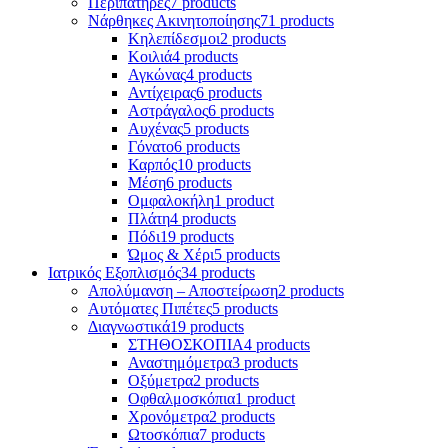
Περιπατήρες
7 products
Νάρθηκες Ακινητοποίησης
71 products
Κηλεπίδεσμοι
2 products
Κοιλιά
4 products
Αγκώνας
4 products
Αντίχειρας
6 products
Αστράγαλος
6 products
Αυχένας
5 products
Γόνατο
6 products
Καρπός
10 products
Μέση
6 products
Ομφαλοκήλη
1 product
Πλάτη
4 products
Πόδι
19 products
Ώμος & Χέρι
5 products
Ιατρικός Εξοπλισμός
34 products
Απολύμανση – Αποστείρωση
2 products
Αυτόματες Πιπέτες
5 products
Διαγνωστικά
19 products
ΣΤΗΘΟΣΚΟΠΙΑ
4 products
Αναστημόμετρα
3 products
Οξύμετρα
2 products
Οφθαλμοσκόπια
1 product
Χρονόμετρα
2 products
Ωτοσκόπια
7 products