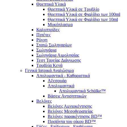
Θρεπτικά Υλικά
Θρεπτικά Υλικά σε Τρυβλίο
Θρεπτικά Υλικά σε Φιαλίδιο των 100ml
Θρεπτικά Υλικά σε Φιαλίδιο των 10ml
Μυκόπλασμα
Καλυπτρίδες
Πιπέτες
Ρύγχη
Στατώ Σωληναρίων
Σωληνάρια
Σωληνάρια Αιμοληψίας
Τεστ Ταχείας Διάγνωσης
Τρυβλία Κενά
Γενικά Ιατρικά Αναλώσιμα
Απολυμαντικά - Καθαριστικά
Αξεσουάρ
Απολυμαντικά
Απολυμαντικά Schülke™
Βάσεις Αντισηπτικών
Βελόνες
Βελόνες Αμνιοκέντησης
Βελόνες Μεσοθεραπείας
Βελόνες παρακέντησης BD™
Προϊόντα του οίκου BD™
Γάζες - Επίδεσμοι - Επιθέματα