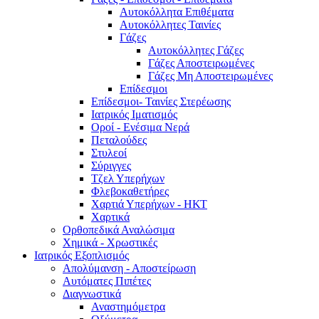
Αυτοκόλλητα Επιθέματα
Αυτοκόλλητες Ταινίες
Γάζες
Αυτοκόλλητες Γάζες
Γάζες Αποστειρωμένες
Γάζες Μη Αποστειρωμένες
Επίδεσμοι
Επίδεσμοι- Ταινίες Στερέωσης
Ιατρικός Ιματισμός
Οροί - Ενέσιμα Νερά
Πεταλούδες
Στυλεοί
Σύριγγες
Τζελ Υπερήχων
Φλεβοκαθετήρες
Χαρτιά Υπερήχων - ΗΚΤ
Χαρτικά
Ορθοπεδικά Αναλώσιμα
Χημικά - Χρωστικές
Ιατρικός Εξοπλισμός
Απολύμανση - Αποστείρωση
Αυτόματες Πιπέτες
Διαγνωστικά
Αναστημόμετρα