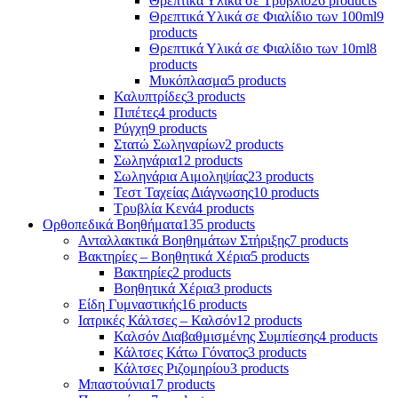
Θρεπτικά Υλικά σε Τρυβλίο
26 products
Θρεπτικά Υλικά σε Φιαλίδιο των 100ml
9
products
Θρεπτικά Υλικά σε Φιαλίδιο των 10ml
8
products
Μυκόπλασμα
5 products
Καλυπτρίδες
3 products
Πιπέτες
4 products
Ρύγχη
9 products
Στατώ Σωληναρίων
2 products
Σωληνάρια
12 products
Σωληνάρια Αιμοληψίας
23 products
Τεστ Ταχείας Διάγνωσης
10 products
Τρυβλία Κενά
4 products
Ορθοπεδικά Βοηθήματα
135 products
Ανταλλακτικά Βοηθημάτων Στήριξης
7 products
Βακτηρίες – Βοηθητικά Χέρια
5 products
Βακτηρίες
2 products
Βοηθητικά Χέρια
3 products
Είδη Γυμναστικής
16 products
Ιατρικές Κάλτσες – Καλσόν
12 products
Καλσόν Διαβαθμισμένης Συμπίεσης
4 products
Κάλτσες Κάτω Γόνατος
3 products
Κάλτσες Ριζομηρίου
3 products
Μπαστούνια
17 products