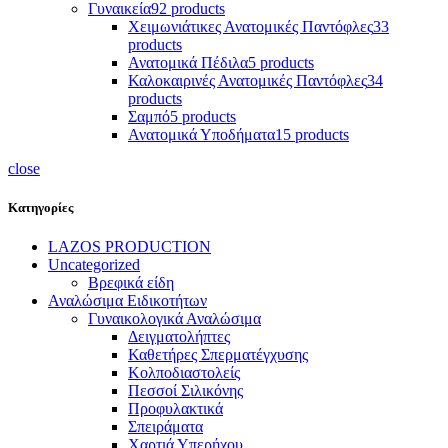
Γυναικεία
92 products
Χειμωνιάτικες Ανατομικές Παντόφλες
33
products
Ανατομικά Πέδιλα
5 products
Καλοκαιρινές Ανατομικές Παντόφλες
34
products
Σαμπό
5 products
Ανατομικά Υποδήματα
15 products
close
Κατηγορίες
LAZOS PRODUCTION
Uncategorized
Βρεφικά είδη
Αναλώσιμα Ειδικοτήτων
Γυναικολογικά Αναλώσιμα
Δειγματολήπτες
Καθετήρες Σπερματέγχυσης
Κολποδιαστολείς
Πεσσοί Σιλικόνης
Προφυλακτικά
Σπειράματα
Χαρτιά Υπερήχου