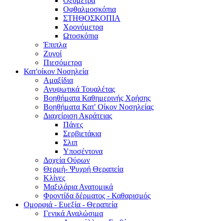
Οξύμετρα
Οφθαλμοσκόπια
ΣΤΗΘΟΣΚΟΠΙΑ
Χρονόμετρα
Ωτοσκόπια
Έπιπλα
Ζυγοί
Πιεσόμετρα
Κατ'οίκον Νοσηλεία
Αμαξίδια
Ανυψωτικά Τουαλέτας
Βοηθήματα Καθημερινής Χρήσης
Βοηθήματα Κατ' Οίκον Νοσηλείας
Διαχείριση Ακράτειας
Πάνες
Σερβιετάκια
Σλιπ
Υποσέντονα
Δοχεία Ούρων
Θερμή- Ψυχρή Θεραπεία
Κλίνες
Μαξιλάρια Ανατομικά
Φροντίδα δέρματος - Καθαρισμός
Ομορφιά - Ευεξία - Θεραπεία
Γενικά Αναλώσιμα