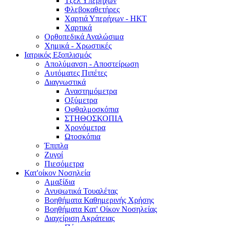
Τζελ Υπερήχων
Φλεβοκαθετήρες
Χαρτιά Υπερήχων - ΗΚΤ
Χαρτικά
Ορθοπεδικά Αναλώσιμα
Χημικά - Χρωστικές
Ιατρικός Εξοπλισμός
Απολύμανση - Αποστείρωση
Αυτόματες Πιπέτες
Διαγνωστικά
Αναστημόμετρα
Οξύμετρα
Οφθαλμοσκόπια
ΣΤΗΘΟΣΚΟΠΙΑ
Χρονόμετρα
Ωτοσκόπια
Έπιπλα
Ζυγοί
Πιεσόμετρα
Κατ'οίκον Νοσηλεία
Αμαξίδια
Ανυψωτικά Τουαλέτας
Βοηθήματα Καθημερινής Χρήσης
Βοηθήματα Κατ' Οίκον Νοσηλείας
Διαχείριση Ακράτειας