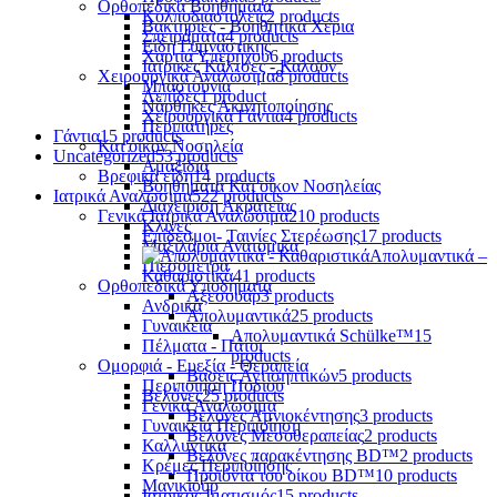
Ορθοπεδικά Βοηθήματα
Κολποδιαστολείς
2 products
Βακτηρίες - Βοηθητικά Χέρια
Σπειράματα
4 products
Είδη Γυμναστικής
Χαρτιά Υπερήχου
6 products
Ιατρικές Κάλτσες - Καλσόν
Χειρουργικά Αναλώσιμα
8 products
Μπαστούνια
Λεπίδες
1 product
Νάρθηκες Ακινητοποίησης
Χειρουργικά Γάντια
4 products
Περιπατήρες
Γάντια
15 products
Κατ'οίκον Νοσηλεία
Uncategorized
53 products
Αμαξίδια
Βρεφικά είδη
14 products
Βοηθήματα Κατ'οίκον Νοσηλείας
Ιατρικά Αναλώσιμα
522 products
Διαχείριση Ακράτειας
Γενικά Ιατρικά Αναλώσιμα
210 products
Κλίνες
Επίδεσμοι- Ταινίες Στερέωσης
17 products
Μαξιλάρια Ανατομικά
Απολυμαντικά –
Πιεσόμετρα
Καθαριστικά
41 products
Ορθοπεδικά Υποδήματα
Αξεσουάρ
3 products
Ανδρικά
Απολυμαντικά
25 products
Γυναικεία
Απολυμαντικά Schülke™
15
Πέλματα - Πάτοι
products
Ομορφιά - Ευεξία - Θεραπεία
Βάσεις Αντισηπτικών
5 products
Περιποίηση Ποδιού
Βελόνες
25 products
Γενικά Αναλώσιμα
Βελόνες Αμνιοκέντησης
3 products
Γυναικεία Περιποίηση
Βελόνες Μεσοθεραπείας
2 products
Καλλυντικά
Βελόνες παρακέντησης BD™
2 products
Κρέμες Περιποίησης
Προϊόντα του οίκου BD™
10 products
Μανικιούρ
Ιατρικός Ιματισμός
15 products