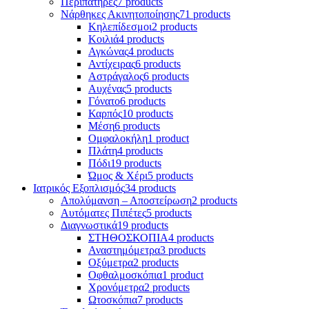
Περιπατήρες
7 products
Νάρθηκες Ακινητοποίησης
71 products
Κηλεπίδεσμοι
2 products
Κοιλιά
4 products
Αγκώνας
4 products
Αντίχειρας
6 products
Αστράγαλος
6 products
Αυχένας
5 products
Γόνατο
6 products
Καρπός
10 products
Μέση
6 products
Ομφαλοκήλη
1 product
Πλάτη
4 products
Πόδι
19 products
Ώμος & Χέρι
5 products
Ιατρικός Εξοπλισμός
34 products
Απολύμανση – Αποστείρωση
2 products
Αυτόματες Πιπέτες
5 products
Διαγνωστικά
19 products
ΣΤΗΘΟΣΚΟΠΙΑ
4 products
Αναστημόμετρα
3 products
Οξύμετρα
2 products
Οφθαλμοσκόπια
1 product
Χρονόμετρα
2 products
Ωτοσκόπια
7 products