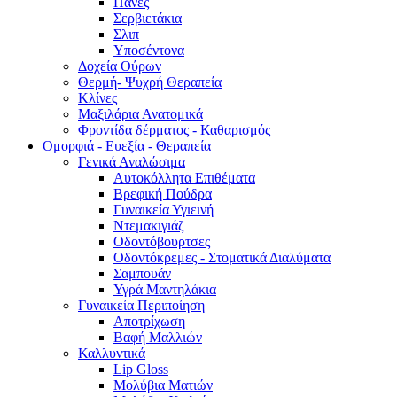
Πάνες
Σερβιετάκια
Σλιπ
Υποσέντονα
Δοχεία Ούρων
Θερμή- Ψυχρή Θεραπεία
Κλίνες
Μαξιλάρια Ανατομικά
Φροντίδα δέρματος - Καθαρισμός
Ομορφιά - Ευεξία - Θεραπεία
Γενικά Αναλώσιμα
Αυτοκόλλητα Επιθέματα
Βρεφική Πούδρα
Γυναικεία Υγιεινή
Ντεμακιγιάζ
Οδοντόβουρτσες
Οδοντόκρεμες - Στοματικά Διαλύματα
Σαμπουάν
Υγρά Μαντηλάκια
Γυναικεία Περιποίηση
Αποτρίχωση
Βαφή Μαλλιών
Καλλυντικά
Lip Gloss
Μολύβια Ματιών