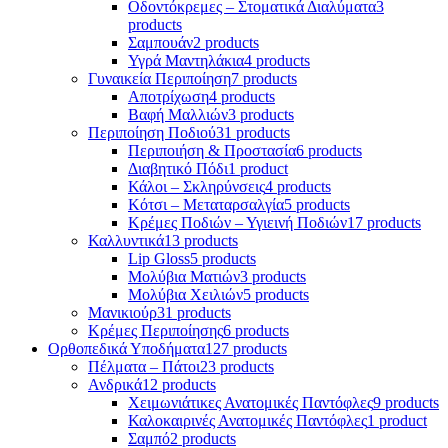
Οδοντόκρεμες – Στοματικά Διαλύματα
3
products
Σαμπουάν
2 products
Υγρά Μαντηλάκια
4 products
Γυναικεία Περιποίηση
7 products
Αποτρίχωση
4 products
Βαφή Μαλλιών
3 products
Περιποίηση Ποδιού
31 products
Περιποιήση & Προστασία
6 products
Διαβητικό Πόδι
1 product
Κάλοι – Σκληρύνσεις
4 products
Κότσι – Μεταταρσαλγία
5 products
Κρέμες Ποδιών – Υγιεινή Ποδιών
17 products
Καλλυντικά
13 products
Lip Gloss
5 products
Μολύβια Ματιών
3 products
Μολύβια Χειλιών
5 products
Μανικιούρ
31 products
Κρέμες Περιποίησης
6 products
Ορθοπεδικά Υποδήματα
127 products
Πέλματα – Πάτοι
23 products
Ανδρικά
12 products
Χειμωνιάτικες Ανατομικές Παντόφλες
9 products
Καλοκαιρινές Ανατομικές Παντόφλες
1 product
Σαμπό
2 products