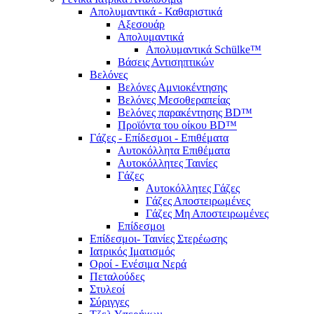
Απολυμαντικά - Καθαριστικά
Αξεσουάρ
Απολυμαντικά
Απολυμαντικά Schülke™
Βάσεις Αντισηπτικών
Βελόνες
Βελόνες Αμνιοκέντησης
Βελόνες Μεσοθεραπείας
Βελόνες παρακέντησης BD™
Προϊόντα του οίκου BD™
Γάζες - Επίδεσμοι - Επιθέματα
Αυτοκόλλητα Επιθέματα
Αυτοκόλλητες Ταινίες
Γάζες
Αυτοκόλλητες Γάζες
Γάζες Αποστειρωμένες
Γάζες Μη Αποστειρωμένες
Επίδεσμοι
Επίδεσμοι- Ταινίες Στερέωσης
Ιατρικός Ιματισμός
Οροί - Ενέσιμα Νερά
Πεταλούδες
Στυλεοί
Σύριγγες