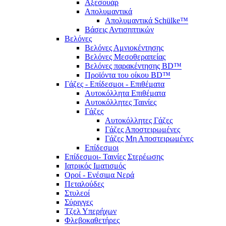
Αξεσουάρ
Απολυμαντικά
Απολυμαντικά Schülke™
Βάσεις Αντισηπτικών
Βελόνες
Βελόνες Αμνιοκέντησης
Βελόνες Μεσοθεραπείας
Βελόνες παρακέντησης BD™
Προϊόντα του οίκου BD™
Γάζες - Επίδεσμοι - Επιθέματα
Αυτοκόλλητα Επιθέματα
Αυτοκόλλητες Ταινίες
Γάζες
Αυτοκόλλητες Γάζες
Γάζες Αποστειρωμένες
Γάζες Μη Αποστειρωμένες
Επίδεσμοι
Επίδεσμοι- Ταινίες Στερέωσης
Ιατρικός Ιματισμός
Οροί - Ενέσιμα Νερά
Πεταλούδες
Στυλεοί
Σύριγγες
Τζελ Υπερήχων
Φλεβοκαθετήρες