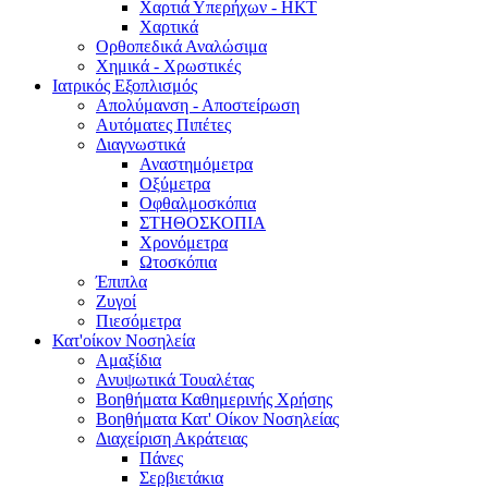
Χαρτιά Υπερήχων - ΗΚΤ
Χαρτικά
Ορθοπεδικά Αναλώσιμα
Χημικά - Χρωστικές
Ιατρικός Εξοπλισμός
Απολύμανση - Αποστείρωση
Αυτόματες Πιπέτες
Διαγνωστικά
Αναστημόμετρα
Οξύμετρα
Οφθαλμοσκόπια
ΣΤΗΘΟΣΚΟΠΙΑ
Χρονόμετρα
Ωτοσκόπια
Έπιπλα
Ζυγοί
Πιεσόμετρα
Κατ'οίκον Νοσηλεία
Αμαξίδια
Ανυψωτικά Τουαλέτας
Βοηθήματα Καθημερινής Χρήσης
Βοηθήματα Κατ' Οίκον Νοσηλείας
Διαχείριση Ακράτειας
Πάνες
Σερβιετάκια