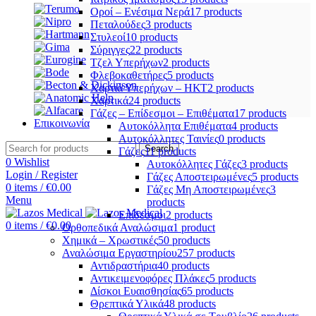
Οροί – Ενέσιμα Νερά
17 products
Πεταλούδες
3 products
Στυλεοί
10 products
Σύριγγες
22 products
Τζελ Υπερήχων
2 products
Φλεβοκαθετήρες
5 products
Χαρτιά Υπερήχων – ΗΚΤ
2 products
Χαρτικά
24 products
Γάζες – Επίδεσμοι – Επιθέματα
17 products
Επικοινωνία
Αυτοκόλλητα Επιθέματα
4 products
Αυτοκόλλητες Ταινίες
0 products
Search
Γάζες
11 products
0
Wishlist
Αυτοκόλλητες Γάζες
3 products
Login / Register
Γάζες Αποστειρωμένες
5 products
0
items
/
€
0.00
Γάζες Μη Αποστειρωμένες
3
Menu
products
Επίδεσμοι
2 products
0
items
/
€
0.00
Ορθοπεδικά Αναλώσιμα
1 product
Χημικά – Χρωστικές
50 products
Αναλώσιμα Εργαστηρίου
257 products
Αντιδραστήρια
40 products
Αντικειμενοφόρες Πλάκες
5 products
Δίσκοι Ευαισθησίας
65 products
Θρεπτικά Υλικά
48 products