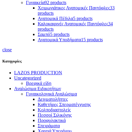
Γυναικεία
92 products
Χειμωνιάτικες Ανατομικές Παντόφλες
33
products
Ανατομικά Πέδιλα
5 products
Καλοκαιρινές Ανατομικές Παντόφλες
34
products
Σαμπό
5 products
Ανατομικά Υποδήματα
15 products
close
Κατηγορίες
LAZOS PRODUCTION
Uncategorized
Βρεφικά είδη
Αναλώσιμα Ειδικοτήτων
Γυναικολογικά Αναλώσιμα
Δειγματολήπτες
Καθετήρες Σπερματέγχυσης
Κολποδιαστολείς
Πεσσοί Σιλικόνης
Προφυλακτικά
Σπειράματα
Χαρτιά Υπερήχου