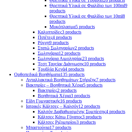
Θρεπτικά Υλικά σε Τρυβλίο
26 products
Θρεπτικά Υλικά σε Φιαλίδιο των 100ml
9
products
Θρεπτικά Υλικά σε Φιαλίδιο των 10ml
8
products
Μυκόπλασμα
5 products
Καλυπτρίδες
3 products
Πιπέτες
4 products
Ρύγχη
9 products
Στατώ Σωληναρίων
2 products
Σωληνάρια
12 products
Σωληνάρια Αιμοληψίας
23 products
Τεστ Ταχείας Διάγνωσης
10 products
Τρυβλία Κενά
4 products
Ορθοπεδικά Βοηθήματα
135 products
Ανταλλακτικά Βοηθημάτων Στήριξης
7 products
Βακτηρίες – Βοηθητικά Χέρια
5 products
Βακτηρίες
2 products
Βοηθητικά Χέρια
3 products
Είδη Γυμναστικής
16 products
Ιατρικές Κάλτσες – Καλσόν
12 products
Καλσόν Διαβαθμισμένης Συμπίεσης
4 products
Κάλτσες Κάτω Γόνατος
3 products
Κάλτσες Ριζομηρίου
3 products
Μπαστούνια
17 products