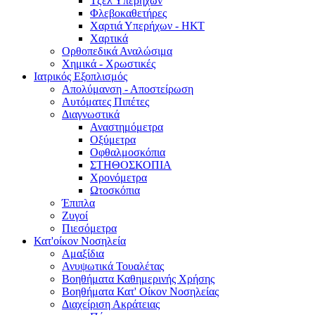
Τζελ Υπερήχων
Φλεβοκαθετήρες
Χαρτιά Υπερήχων - ΗΚΤ
Χαρτικά
Ορθοπεδικά Αναλώσιμα
Χημικά - Χρωστικές
Ιατρικός Εξοπλισμός
Απολύμανση - Αποστείρωση
Αυτόματες Πιπέτες
Διαγνωστικά
Αναστημόμετρα
Οξύμετρα
Οφθαλμοσκόπια
ΣΤΗΘΟΣΚΟΠΙΑ
Χρονόμετρα
Ωτοσκόπια
Έπιπλα
Ζυγοί
Πιεσόμετρα
Κατ'οίκον Νοσηλεία
Αμαξίδια
Ανυψωτικά Τουαλέτας
Βοηθήματα Καθημερινής Χρήσης
Βοηθήματα Κατ' Οίκον Νοσηλείας
Διαχείριση Ακράτειας