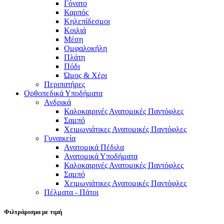
Γόνατο
Καρπός
Κηλεπίδεσμοι
Κοιλιά
Μέση
Ομφαλοκήλη
Πλάτη
Πόδι
Ώμος & Χέρι
Περιπατήρες
Ορθοπεδικά Υποδήματα
Ανδρικά
Καλοκαιρινές Ανατομικές Παντόφλες
Σαμπό
Χειμωνιάτικες Ανατομικές Παντόφλες
Γυναικεία
Ανατομικά Πέδιλα
Ανατομικά Υποδήματα
Καλοκαιρινές Ανατομικές Παντόφλες
Σαμπό
Χειμωνιάτικες Ανατομικές Παντόφλες
Πέλματα - Πάτοι
Φιλτράρισμα με τιμή