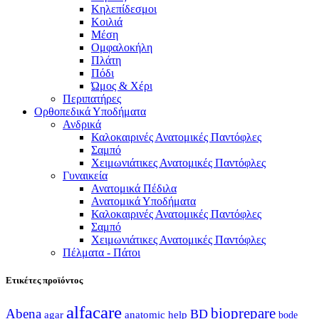
Κηλεπίδεσμοι
Κοιλιά
Μέση
Ομφαλοκήλη
Πλάτη
Πόδι
Ώμος & Χέρι
Περιπατήρες
Ορθοπεδικά Υποδήματα
Ανδρικά
Καλοκαιρινές Ανατομικές Παντόφλες
Σαμπό
Χειμωνιάτικες Ανατομικές Παντόφλες
Γυναικεία
Ανατομικά Πέδιλα
Ανατομικά Υποδήματα
Καλοκαιρινές Ανατομικές Παντόφλες
Σαμπό
Χειμωνιάτικες Ανατομικές Παντόφλες
Πέλματα - Πάτοι
Ετικέτες προϊόντος
alfacare
bioprepare
Abena
BD
agar
anatomic help
bode