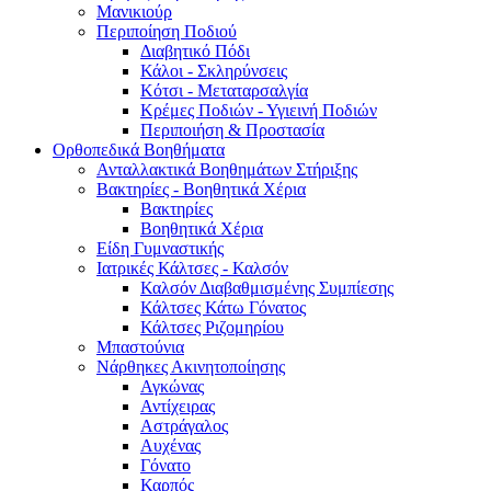
Μανικιούρ
Περιποίηση Ποδιού
Διαβητικό Πόδι
Κάλοι - Σκληρύνσεις
Κότσι - Μεταταρσαλγία
Κρέμες Ποδιών - Υγιεινή Ποδιών
Περιποιήση & Προστασία
Ορθοπεδικά Βοηθήματα
Ανταλλακτικά Βοηθημάτων Στήριξης
Βακτηρίες - Βοηθητικά Χέρια
Βακτηρίες
Βοηθητικά Χέρια
Είδη Γυμναστικής
Ιατρικές Κάλτσες - Καλσόν
Καλσόν Διαβαθμισμένης Συμπίεσης
Κάλτσες Κάτω Γόνατος
Κάλτσες Ριζομηρίου
Μπαστούνια
Νάρθηκες Ακινητοποίησης
Αγκώνας
Αντίχειρας
Αστράγαλος
Αυχένας
Γόνατο
Καρπός