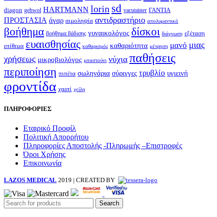
sd
lorin
HARTMANN
diagon
ΓΑΝΤΙΑ
gehwol
vacutainer
αντιδραστήριο
ΠΡΟΣΤΑΣΙΑ
άγαρ
αιμοληψία
απολυμαντικό
βοήθημα
δίσκοι
γυναικολόγος
εξέταση
βοήθημα βάδισης
διάγνωση
ευαισθησίας
μιας
μανό
καθαριότητα
επίθεμα
καθαρισμός
μέτρηση
παθήσεις
χρήσεως
νύχια
μικροβιολόγος
μπαστούνι
περιποίηση
τρυβλίο
σωληνάρια
σύριγγες
υγιεινή
πιπέτα
φροντίδα
χαρτί
χείλη
ΠΛΗΡΟΦΟΡΙΕΣ
Εταιρικό Προφίλ
Πολιτική Απορρήτου
Πληροφορίες Αποστολής -Πληρωμής –Επιστροφές
Όροι Χρήσης
Επικοινωνία
LAZOS MEDICAL
2019 | CREATED BY
Search