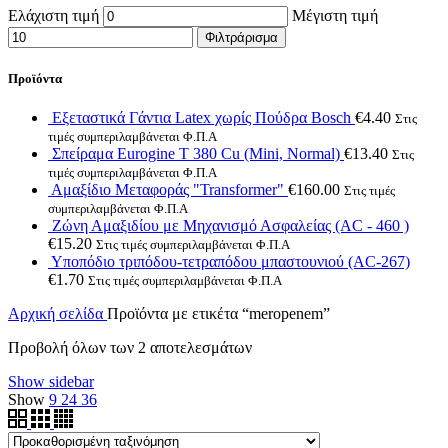
Ελάχιστη τιμή
Μέγιστη τιμή
Φιλτράρισμα
Προϊόντα
Εξεταστικά Γάντια Latex χωρίς Πούδρα Bosch
€
4.40
Στις
τιμές συμπεριλαμβάνεται Φ.Π.Α
Σπείραμα Eurogine Τ 380 Cu (Mini, Normal)
€
13.40
Στις
τιμές συμπεριλαμβάνεται Φ.Π.Α
Αμαξίδιο Μεταφοράς "Transformer"
€
160.00
Στις τιμές
συμπεριλαμβάνεται Φ.Π.Α
Ζώνη Αμαξιδίου με Μηχανισμό Ασφαλείας (AC - 460 )
€
15.20
Στις τιμές συμπεριλαμβάνεται Φ.Π.Α
Υποπόδιο τριπόδου-τετραπόδου μπαστουνιού (AC-267)
€
1.70
Στις τιμές συμπεριλαμβάνεται Φ.Π.Α
Αρχική σελίδα
Προϊόντα με ετικέτα “meropenem”
Προβολή όλων των 2 αποτελεσμάτων
Show sidebar
Show
9
24
36