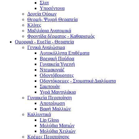
Σλιπ
Υποσέντονα
Δοχεία Ούρων
Θερμή- Ψυχρή Θεραπεία
Κλίνες
Μαξιλάρια Ανατομικά
Φροντίδα δέρματος - Καθαρισμός
Ομορφιά - Ευεξία - Θεραπεία
Γενικά Αναλώσιμα
Αυτοκόλλητα Επιθέματα
Βρεφική Πούδρα
Γυναικεία Υγιεινή
Ντεμακιγιάζ
Οδοντόβουρτσες
Οδοντόκρεμες - Στοματικά Διαλύματα
Σαμπουάν
Υγρά Μαντηλάκια
Γυναικεία Περιποίηση
Αποτρίχωση
Βαφή Μαλλιών
Καλλυντικά
Lip Gloss
Μολύβια Ματιών
Μολύβια Χειλιών
Κρέμες Περιποίησης