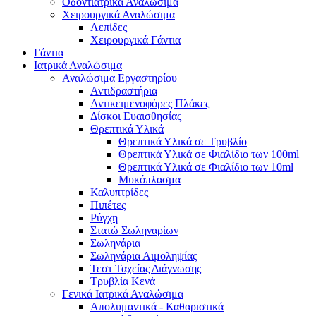
Οδοντιατρικά Αναλώσιμα
Χειρουργικά Αναλώσιμα
Λεπίδες
Χειρουργικά Γάντια
Γάντια
Ιατρικά Αναλώσιμα
Αναλώσιμα Εργαστηρίου
Αντιδραστήρια
Αντικειμενοφόρες Πλάκες
Δίσκοι Ευαισθησίας
Θρεπτικά Υλικά
Θρεπτικά Υλικά σε Τρυβλίο
Θρεπτικά Υλικά σε Φιαλίδιο των 100ml
Θρεπτικά Υλικά σε Φιαλίδιο των 10ml
Μυκόπλασμα
Καλυπτρίδες
Πιπέτες
Ρύγχη
Στατώ Σωληναρίων
Σωληνάρια
Σωληνάρια Αιμοληψίας
Τεστ Ταχείας Διάγνωσης
Τρυβλία Κενά
Γενικά Ιατρικά Αναλώσιμα
Απολυμαντικά - Καθαριστικά