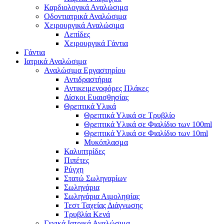
Καρδιολογικά Αναλώσιμα
Οδοντιατρικά Αναλώσιμα
Χειρουργικά Αναλώσιμα
Λεπίδες
Χειρουργικά Γάντια
Γάντια
Ιατρικά Αναλώσιμα
Αναλώσιμα Εργαστηρίου
Αντιδραστήρια
Αντικειμενοφόρες Πλάκες
Δίσκοι Ευαισθησίας
Θρεπτικά Υλικά
Θρεπτικά Υλικά σε Τρυβλίο
Θρεπτικά Υλικά σε Φιαλίδιο των 100ml
Θρεπτικά Υλικά σε Φιαλίδιο των 10ml
Μυκόπλασμα
Καλυπτρίδες
Πιπέτες
Ρύγχη
Στατώ Σωληναρίων
Σωληνάρια
Σωληνάρια Αιμοληψίας
Τεστ Ταχείας Διάγνωσης
Τρυβλία Κενά
Γενικά Ιατρικά Αναλώσιμα