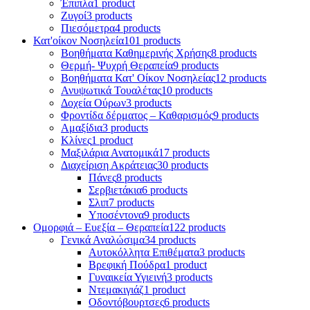
Έπιπλα
1 product
Ζυγοί
3 products
Πιεσόμετρα
4 products
Κατ'οίκον Νοσηλεία
101 products
Βοηθήματα Καθημερινής Χρήσης
8 products
Θερμή- Ψυχρή Θεραπεία
9 products
Βοηθήματα Κατ' Οίκον Νοσηλείας
12 products
Ανυψωτικά Τουαλέτας
10 products
Δοχεία Ούρων
3 products
Φροντίδα δέρματος – Καθαρισμός
9 products
Αμαξίδια
3 products
Κλίνες
1 product
Μαξιλάρια Ανατομικά
17 products
Διαχείριση Ακράτειας
30 products
Πάνες
8 products
Σερβιετάκια
6 products
Σλιπ
7 products
Υποσέντονα
9 products
Ομορφιά – Ευεξία – Θεραπεία
122 products
Γενικά Αναλώσιμα
34 products
Αυτοκόλλητα Επιθέματα
3 products
Βρεφική Πούδρα
1 product
Γυναικεία Υγιεινή
3 products
Ντεμακιγιάζ
1 product
Οδοντόβουρτσες
6 products