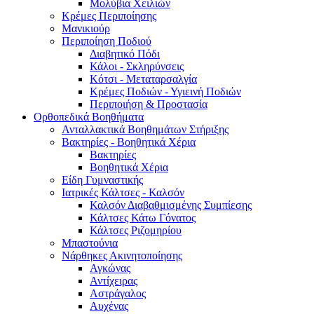
Μολύβια Χειλιών
Κρέμες Περιποίησης
Μανικιούρ
Περιποίηση Ποδιού
Διαβητικό Πόδι
Κάλοι - Σκληρύνσεις
Κότσι - Μεταταρσαλγία
Κρέμες Ποδιών - Υγιεινή Ποδιών
Περιποιήση & Προστασία
Ορθοπεδικά Βοηθήματα
Ανταλλακτικά Βοηθημάτων Στήριξης
Βακτηρίες - Βοηθητικά Χέρια
Βακτηρίες
Βοηθητικά Χέρια
Είδη Γυμναστικής
Ιατρικές Κάλτσες - Καλσόν
Καλσόν Διαβαθμισμένης Συμπίεσης
Κάλτσες Κάτω Γόνατος
Κάλτσες Ριζομηρίου
Μπαστούνια
Νάρθηκες Ακινητοποίησης
Αγκώνας
Αντίχειρας
Αστράγαλος
Αυχένας