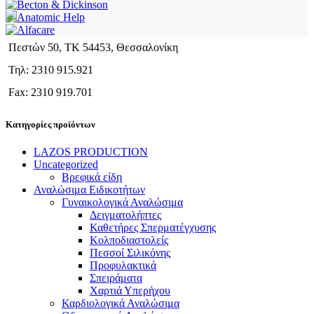
Πεστών 50, ΤΚ 54453, Θεσσαλονίκη
Τηλ: 2310 915.921
Fax: 2310 919.701
Κατηγορίες προϊόντων
LAZOS PRODUCTION
Uncategorized
Βρεφικά είδη
Αναλώσιμα Ειδικοτήτων
Γυναικολογικά Αναλώσιμα
Δειγματολήπτες
Καθετήρες Σπερματέγχυσης
Κολποδιαστολείς
Πεσσοί Σιλικόνης
Προφυλακτικά
Σπειράματα
Χαρτιά Υπερήχου
Καρδιολογικά Αναλώσιμα