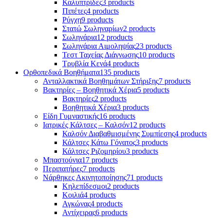
Καλυπτρίδες
3 products
Πιπέτες
4 products
Ρύγχη
9 products
Στατώ Σωληναρίων
2 products
Σωληνάρια
12 products
Σωληνάρια Αιμοληψίας
23 products
Τεστ Ταχείας Διάγνωσης
10 products
Τρυβλία Κενά
4 products
Ορθοπεδικά Βοηθήματα
135 products
Ανταλλακτικά Βοηθημάτων Στήριξης
7 products
Βακτηρίες – Βοηθητικά Χέρια
5 products
Βακτηρίες
2 products
Βοηθητικά Χέρια
3 products
Είδη Γυμναστικής
16 products
Ιατρικές Κάλτσες – Καλσόν
12 products
Καλσόν Διαβαθμισμένης Συμπίεσης
4 products
Κάλτσες Κάτω Γόνατος
3 products
Κάλτσες Ριζομηρίου
3 products
Μπαστούνια
17 products
Περιπατήρες
7 products
Νάρθηκες Ακινητοποίησης
71 products
Κηλεπίδεσμοι
2 products
Κοιλιά
4 products
Αγκώνας
4 products
Αντίχειρας
6 products