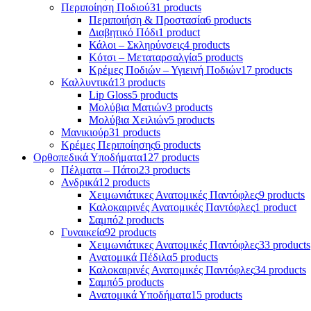
Περιποίηση Ποδιού
31 products
Περιποιήση & Προστασία
6 products
Διαβητικό Πόδι
1 product
Κάλοι – Σκληρύνσεις
4 products
Κότσι – Μεταταρσαλγία
5 products
Κρέμες Ποδιών – Υγιεινή Ποδιών
17 products
Καλλυντικά
13 products
Lip Gloss
5 products
Μολύβια Ματιών
3 products
Μολύβια Χειλιών
5 products
Μανικιούρ
31 products
Κρέμες Περιποίησης
6 products
Ορθοπεδικά Υποδήματα
127 products
Πέλματα – Πάτοι
23 products
Ανδρικά
12 products
Χειμωνιάτικες Ανατομικές Παντόφλες
9 products
Καλοκαιρινές Ανατομικές Παντόφλες
1 product
Σαμπό
2 products
Γυναικεία
92 products
Χειμωνιάτικες Ανατομικές Παντόφλες
33 products
Ανατομικά Πέδιλα
5 products
Καλοκαιρινές Ανατομικές Παντόφλες
34 products
Σαμπό
5 products
Ανατομικά Υποδήματα
15 products