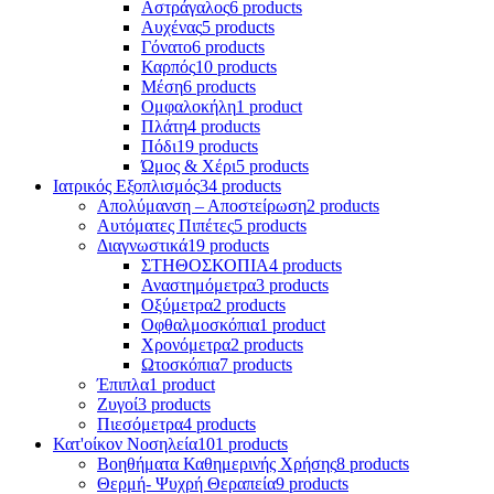
Αστράγαλος
6 products
Αυχένας
5 products
Γόνατο
6 products
Καρπός
10 products
Μέση
6 products
Ομφαλοκήλη
1 product
Πλάτη
4 products
Πόδι
19 products
Ώμος & Χέρι
5 products
Ιατρικός Εξοπλισμός
34 products
Απολύμανση – Αποστείρωση
2 products
Αυτόματες Πιπέτες
5 products
Διαγνωστικά
19 products
ΣΤΗΘΟΣΚΟΠΙΑ
4 products
Αναστημόμετρα
3 products
Οξύμετρα
2 products
Οφθαλμοσκόπια
1 product
Χρονόμετρα
2 products
Ωτοσκόπια
7 products
Έπιπλα
1 product
Ζυγοί
3 products
Πιεσόμετρα
4 products
Κατ'οίκον Νοσηλεία
101 products
Βοηθήματα Καθημερινής Χρήσης
8 products
Θερμή- Ψυχρή Θεραπεία
9 products