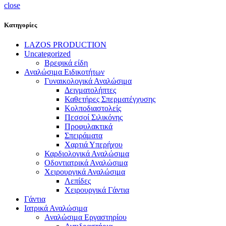
close
Κατηγορίες
LAZOS PRODUCTION
Uncategorized
Βρεφικά είδη
Αναλώσιμα Ειδικοτήτων
Γυναικολογικά Αναλώσιμα
Δειγματολήπτες
Καθετήρες Σπερματέγχυσης
Κολποδιαστολείς
Πεσσοί Σιλικόνης
Προφυλακτικά
Σπειράματα
Χαρτιά Υπερήχου
Καρδιολογικά Αναλώσιμα
Οδοντιατρικά Αναλώσιμα
Χειρουργικά Αναλώσιμα
Λεπίδες
Χειρουργικά Γάντια
Γάντια
Ιατρικά Αναλώσιμα
Αναλώσιμα Εργαστηρίου