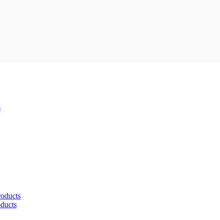
s
roducts
oducts