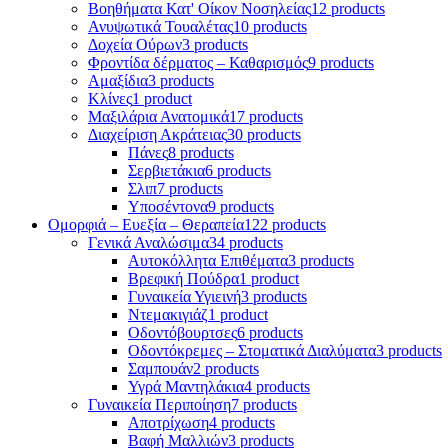
Βοηθήματα Κατ' Οίκον Νοσηλείας
12 products
Ανυψωτικά Τουαλέτας
10 products
Δοχεία Ούρων
3 products
Φροντίδα δέρματος – Καθαρισμός
9 products
Αμαξίδια
3 products
Κλίνες
1 product
Μαξιλάρια Ανατομικά
17 products
Διαχείριση Ακράτειας
30 products
Πάνες
8 products
Σερβιετάκια
6 products
Σλιπ
7 products
Υποσέντονα
9 products
Ομορφιά – Ευεξία – Θεραπεία
122 products
Γενικά Αναλώσιμα
34 products
Αυτοκόλλητα Επιθέματα
3 products
Βρεφική Πούδρα
1 product
Γυναικεία Υγιεινή
3 products
Ντεμακιγιάζ
1 product
Οδοντόβουρτσες
6 products
Οδοντόκρεμες – Στοματικά Διαλύματα
3 products
Σαμπουάν
2 products
Υγρά Μαντηλάκια
4 products
Γυναικεία Περιποίηση
7 products
Αποτρίχωση
4 products
Βαφή Μαλλιών
3 products