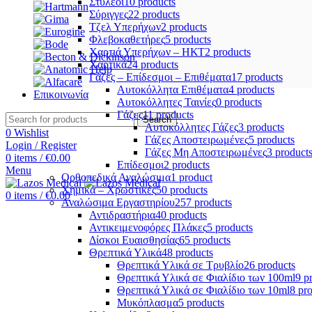
Στυλεοί
10 products
Σύριγγες
22 products
Τζελ Υπερήχων
2 products
Φλεβοκαθετήρες
5 products
Χαρτιά Υπερήχων – ΗΚΤ
2 products
Χαρτικά
24 products
Γάζες – Επίδεσμοι – Επιθέματα
17 products
Αυτοκόλλητα Επιθέματα
4 products
Επικοινωνία
Αυτοκόλλητες Ταινίες
0 products
Γάζες
11 products
Search
Αυτοκόλλητες Γάζες
3 products
0
Wishlist
Γάζες Αποστειρωμένες
5 products
Login / Register
Γάζες Μη Αποστειρωμένες
3 product
0
items
/
€
0.00
Επίδεσμοι
2 products
Menu
Ορθοπεδικά Αναλώσιμα
1 product
Χημικά – Χρωστικές
50 products
0
items
/
€
0.00
Αναλώσιμα Εργαστηρίου
257 products
Αντιδραστήρια
40 products
Αντικειμενοφόρες Πλάκες
5 products
Δίσκοι Ευαισθησίας
65 products
Θρεπτικά Υλικά
48 products
Θρεπτικά Υλικά σε Τρυβλίο
26 products
Θρεπτικά Υλικά σε Φιαλίδιο των 100ml
9 p
Θρεπτικά Υλικά σε Φιαλίδιο των 10ml
8 pr
Μυκόπλασμα
5 products