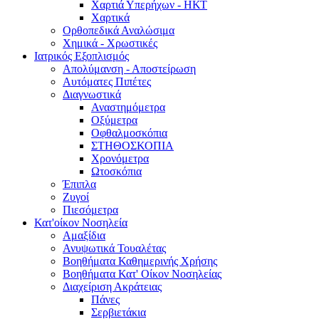
Χαρτιά Υπερήχων - ΗΚΤ
Χαρτικά
Ορθοπεδικά Αναλώσιμα
Χημικά - Χρωστικές
Ιατρικός Εξοπλισμός
Απολύμανση - Αποστείρωση
Αυτόματες Πιπέτες
Διαγνωστικά
Αναστημόμετρα
Οξύμετρα
Οφθαλμοσκόπια
ΣΤΗΘΟΣΚΟΠΙΑ
Χρονόμετρα
Ωτοσκόπια
Έπιπλα
Ζυγοί
Πιεσόμετρα
Κατ'οίκον Νοσηλεία
Αμαξίδια
Ανυψωτικά Τουαλέτας
Βοηθήματα Καθημερινής Χρήσης
Βοηθήματα Κατ' Οίκον Νοσηλείας
Διαχείριση Ακράτειας
Πάνες
Σερβιετάκια