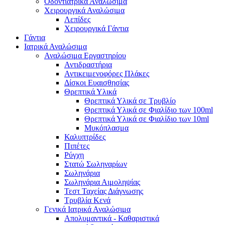
Οδοντιατρικά Αναλώσιμα
Χειρουργικά Αναλώσιμα
Λεπίδες
Χειρουργικά Γάντια
Γάντια
Ιατρικά Αναλώσιμα
Αναλώσιμα Εργαστηρίου
Αντιδραστήρια
Αντικειμενοφόρες Πλάκες
Δίσκοι Ευαισθησίας
Θρεπτικά Υλικά
Θρεπτικά Υλικά σε Τρυβλίο
Θρεπτικά Υλικά σε Φιαλίδιο των 100ml
Θρεπτικά Υλικά σε Φιαλίδιο των 10ml
Μυκόπλασμα
Καλυπτρίδες
Πιπέτες
Ρύγχη
Στατώ Σωληναρίων
Σωληνάρια
Σωληνάρια Αιμοληψίας
Τεστ Ταχείας Διάγνωσης
Τρυβλία Κενά
Γενικά Ιατρικά Αναλώσιμα
Απολυμαντικά - Καθαριστικά