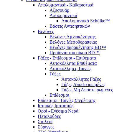
Απολυμαντικά - Καθαριστικά
Αξεσουάρ
Απολυμαντικά
Απολυμαντικά Schülke™
Βάσεις Αντισηπτικών
Βελόνες
Βελόνες Αμνιοκέντησης
Βελόνες Μεσοθεραπείας
Βελόνες παρακέντησης BD™
Προϊόντα του οίκου BD™
Γάζες - Επίδεσμοι - Επιθέματα
Αυτοκόλλητα Επιθέματα
Αυτοκόλλητες Ταινίες
Γάζες
Αυτοκόλλητες Γάζες
Γάζες Αποστειρωμένες
Γάζες Μη Αποστειρωμένες
Επίδεσμοι
Επίδεσμοι- Ταινίες Στερέωσης
Ιατρικός Ιματισμός
Οροί - Ενέσιμα Νερά
Πεταλούδες
Στυλεοί
Σύριγγες