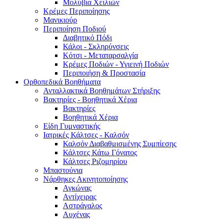
Μολύβια Χειλιών
Κρέμες Περιποίησης
Μανικιούρ
Περιποίηση Ποδιού
Διαβητικό Πόδι
Κάλοι - Σκληρύνσεις
Κότσι - Μεταταρσαλγία
Κρέμες Ποδιών - Υγιεινή Ποδιών
Περιποιήση & Προστασία
Ορθοπεδικά Βοηθήματα
Ανταλλακτικά Βοηθημάτων Στήριξης
Βακτηρίες - Βοηθητικά Χέρια
Βακτηρίες
Βοηθητικά Χέρια
Είδη Γυμναστικής
Ιατρικές Κάλτσες - Καλσόν
Καλσόν Διαβαθμισμένης Συμπίεσης
Κάλτσες Κάτω Γόνατος
Κάλτσες Ριζομηρίου
Μπαστούνια
Νάρθηκες Ακινητοποίησης
Αγκώνας
Αντίχειρας
Αστράγαλος
Αυχένας