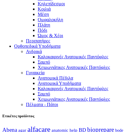
Κηλεπίδεσμοι
Κοιλιά
Μέση
Ομφαλοκήλη
Πλάτη
Πόδι
Ώμος & Χέρι
Περιπατήρες
Ορθοπεδικά Υποδήματα
Ανδρικά
Καλοκαιρινές Ανατομικές Παντόφλες
Σαμπό
Χειμωνιάτικες Ανατομικές Παντόφλες
Γυναικεία
Ανατομικά Πέδιλα
Ανατομικά Υποδήματα
Καλοκαιρινές Ανατομικές Παντόφλες
Σαμπό
Χειμωνιάτικες Ανατομικές Παντόφλες
Πέλματα - Πάτοι
Ετικέτες προϊόντος
alfacare
bioprepare
Abena
BD
agar
anatomic help
bode