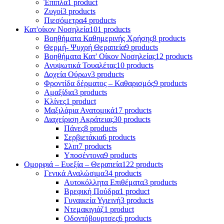
Έπιπλα
1 product
Ζυγοί
3 products
Πιεσόμετρα
4 products
Κατ'οίκον Νοσηλεία
101 products
Βοηθήματα Καθημερινής Χρήσης
8 products
Θερμή- Ψυχρή Θεραπεία
9 products
Βοηθήματα Κατ' Οίκον Νοσηλείας
12 products
Ανυψωτικά Τουαλέτας
10 products
Δοχεία Ούρων
3 products
Φροντίδα δέρματος – Καθαρισμός
9 products
Αμαξίδια
3 products
Κλίνες
1 product
Μαξιλάρια Ανατομικά
17 products
Διαχείριση Ακράτειας
30 products
Πάνες
8 products
Σερβιετάκια
6 products
Σλιπ
7 products
Υποσέντονα
9 products
Ομορφιά – Ευεξία – Θεραπεία
122 products
Γενικά Αναλώσιμα
34 products
Αυτοκόλλητα Επιθέματα
3 products
Βρεφική Πούδρα
1 product
Γυναικεία Υγιεινή
3 products
Ντεμακιγιάζ
1 product
Οδοντόβουρτσες
6 products