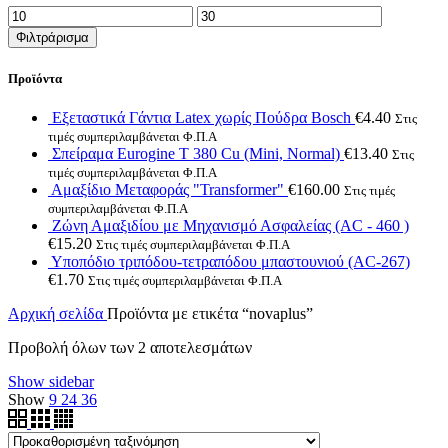
Ελάχιστη
Μέγιστη
τιμή
τιμή
Φιλτράρισμα
Προϊόντα
Εξεταστικά Γάντια Latex χωρίς Πούδρα Bosch
€
4.40
Στις
τιμές συμπεριλαμβάνεται Φ.Π.Α
Σπείραμα Eurogine Τ 380 Cu (Mini, Normal)
€
13.40
Στις
τιμές συμπεριλαμβάνεται Φ.Π.Α
Αμαξίδιο Μεταφοράς "Transformer"
€
160.00
Στις τιμές
συμπεριλαμβάνεται Φ.Π.Α
Ζώνη Αμαξιδίου με Μηχανισμό Ασφαλείας (AC - 460 )
€
15.20
Στις τιμές συμπεριλαμβάνεται Φ.Π.Α
Υποπόδιο τριπόδου-τετραπόδου μπαστουνιού (AC-267)
€
1.70
Στις τιμές συμπεριλαμβάνεται Φ.Π.Α
Αρχική σελίδα
Προϊόντα με ετικέτα “novaplus”
Προβολή όλων των 2 αποτελεσμάτων
Show sidebar
Show
9
24
36