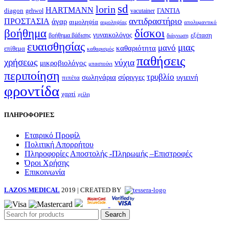
sd
lorin
HARTMANN
diagon
ΓΑΝΤΙΑ
gehwol
vacutainer
αντιδραστήριο
ΠΡΟΣΤΑΣΙΑ
άγαρ
αιμοληψία
απολυμαντικό
αιμοληψίας
βοήθημα
δίσκοι
γυναικολόγος
εξέταση
βοήθημα βάδισης
διάγνωση
ευαισθησίας
μιας
μανό
καθαριότητα
επίθεμα
καθαρισμός
παθήσεις
χρήσεως
νύχια
μικροβιολόγος
μπαστούνι
περιποίηση
τρυβλίο
σωληνάρια
σύριγγες
υγιεινή
πιπέτα
φροντίδα
χαρτί
χείλη
ΠΛΗΡΟΦΟΡΙΕΣ
Εταιρικό Προφίλ
Πολιτική Απορρήτου
Πληροφορίες Αποστολής -Πληρωμής –Επιστροφές
Όροι Χρήσης
Επικοινωνία
LAZOS MEDICAL
2019 | CREATED BY
Search