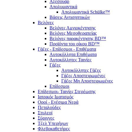
Αξεσουάρ
Απολυμαντικά
Απολυμαντικά Schülke™
Βάσεις Αντισηπτικών
Βελόνες
Βελόνες Αμνιοκέντησης
Βελόνες Μεσοθεραπείας
Βελόνες παρακέντησης BD™
Προϊόντα του οίκου BD™
Γάζες - Επίδεσμοι - Επιθέματα
Αυτοκόλλητα Επιθέματα
Αυτοκόλλητες Ταινίες
Γάζες
Αυτοκόλλητες Γάζες
Γάζες Αποστειρωμένες
Γάζες Μη Αποστειρωμένες
Επίδεσμοι
Επίδεσμοι- Ταινίες Στερέωσης
Ιατρικός Ιματισμός
Οροί - Ενέσιμα Νερά
Πεταλούδες
Στυλεοί
Σύριγγες
Τζελ Υπερήχων
Φλεβοκαθετήρες