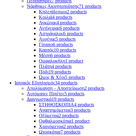
Περιπατήρες
7 products
Νάρθηκες Ακινητοποίησης
71 products
Κηλεπίδεσμοι
2 products
Κοιλιά
4 products
Αγκώνας
4 products
Αντίχειρας
6 products
Αστράγαλος
6 products
Αυχένας
5 products
Γόνατο
6 products
Καρπός
10 products
Μέση
6 products
Ομφαλοκήλη
1 product
Πλάτη
4 products
Πόδι
19 products
Ώμος & Χέρι
5 products
Ιατρικός Εξοπλισμός
34 products
Απολύμανση – Αποστείρωση
2 products
Αυτόματες Πιπέτες
5 products
Διαγνωστικά
19 products
ΣΤΗΘΟΣΚΟΠΙΑ
4 products
Αναστημόμετρα
3 products
Οξύμετρα
2 products
Οφθαλμοσκόπια
1 product
Χρονόμετρα
2 products
Ωτοσκόπια
7 products