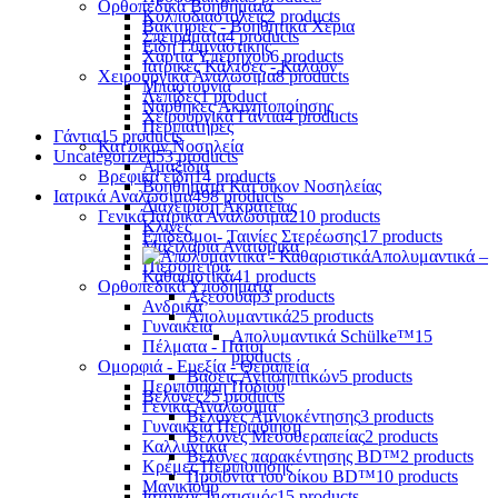
Ορθοπεδικά Βοηθήματα
Κολποδιαστολείς
2 products
Βακτηρίες - Βοηθητικά Χέρια
Σπειράματα
4 products
Είδη Γυμναστικής
Χαρτιά Υπερήχου
6 products
Ιατρικές Κάλτσες - Καλσόν
Χειρουργικά Αναλώσιμα
8 products
Μπαστούνια
Λεπίδες
1 product
Νάρθηκες Ακινητοποίησης
Χειρουργικά Γάντια
4 products
Περιπατήρες
Γάντια
15 products
Κατ'οίκον Νοσηλεία
Uncategorized
53 products
Αμαξίδια
Βρεφικά είδη
14 products
Βοηθήματα Κατ'οίκον Νοσηλείας
Ιατρικά Αναλώσιμα
498 products
Διαχείριση Ακράτειας
Γενικά Ιατρικά Αναλώσιμα
210 products
Κλίνες
Επίδεσμοι- Ταινίες Στερέωσης
17 products
Μαξιλάρια Ανατομικά
Απολυμαντικά –
Πιεσόμετρα
Καθαριστικά
41 products
Ορθοπεδικά Υποδήματα
Αξεσουάρ
3 products
Ανδρικά
Απολυμαντικά
25 products
Γυναικεία
Απολυμαντικά Schülke™
15
Πέλματα - Πάτοι
products
Ομορφιά - Ευεξία - Θεραπεία
Βάσεις Αντισηπτικών
5 products
Περιποίηση Ποδιού
Βελόνες
25 products
Γενικά Αναλώσιμα
Βελόνες Αμνιοκέντησης
3 products
Γυναικεία Περιποίηση
Βελόνες Μεσοθεραπείας
2 products
Καλλυντικά
Βελόνες παρακέντησης BD™
2 products
Κρέμες Περιποίησης
Προϊόντα του οίκου BD™
10 products
Μανικιούρ
Ιατρικός Ιματισμός
15 products