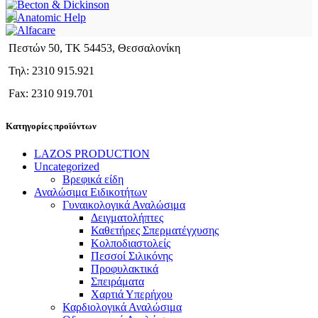
Πεστών 50, ΤΚ 54453, Θεσσαλονίκη
Τηλ: 2310 915.921
Fax: 2310 919.701
Κατηγορίες προϊόντων
LAZOS PRODUCTION
Uncategorized
Βρεφικά είδη
Αναλώσιμα Ειδικοτήτων
Γυναικολογικά Αναλώσιμα
Δειγματολήπτες
Καθετήρες Σπερματέγχυσης
Κολποδιαστολείς
Πεσσοί Σιλικόνης
Προφυλακτικά
Σπειράματα
Χαρτιά Υπερήχου
Καρδιολογικά Αναλώσιμα