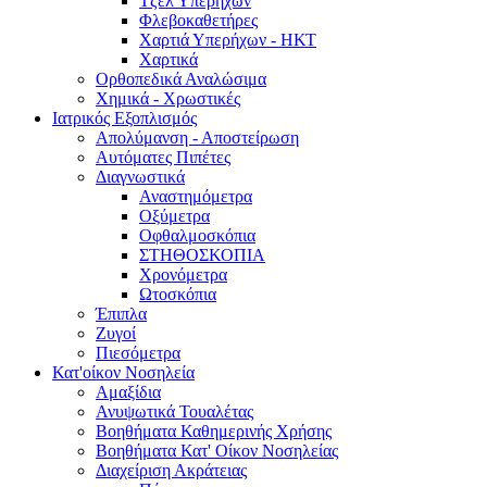
Τζελ Υπερήχων
Φλεβοκαθετήρες
Χαρτιά Υπερήχων - ΗΚΤ
Χαρτικά
Ορθοπεδικά Αναλώσιμα
Χημικά - Χρωστικές
Ιατρικός Εξοπλισμός
Απολύμανση - Αποστείρωση
Αυτόματες Πιπέτες
Διαγνωστικά
Αναστημόμετρα
Οξύμετρα
Οφθαλμοσκόπια
ΣΤΗΘΟΣΚΟΠΙΑ
Χρονόμετρα
Ωτοσκόπια
Έπιπλα
Ζυγοί
Πιεσόμετρα
Κατ'οίκον Νοσηλεία
Αμαξίδια
Ανυψωτικά Τουαλέτας
Βοηθήματα Καθημερινής Χρήσης
Βοηθήματα Κατ' Οίκον Νοσηλείας
Διαχείριση Ακράτειας