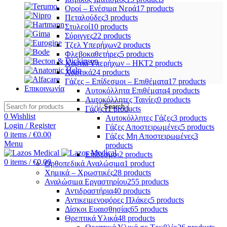
Οροί – Ενέσιμα Νερά
17 products
Πεταλούδες
3 products
Στυλεοί
10 products
Σύριγγες
22 products
Τζελ Υπερήχων
2 products
Φλεβοκαθετήρες
5 products
Χαρτιά Υπερήχων – ΗΚΤ
2 products
Χαρτικά
24 products
Γάζες – Επίδεσμοι – Επιθέματα
17 products
Επικοινωνία
Αυτοκόλλητα Επιθέματα
4 products
Αυτοκόλλητες Ταινίες
0 products
Search
Γάζες
11 products
0
Wishlist
Αυτοκόλλητες Γάζες
3 products
Login / Register
Γάζες Αποστειρωμένες
5 products
0
items
/
€
0.00
Γάζες Μη Αποστειρωμένες
3
Menu
products
Επίδεσμοι
2 products
0
items
/
€
0.00
Ορθοπεδικά Αναλώσιμα
1 product
Χημικά – Χρωστικές
28 products
Αναλώσιμα Εργαστηρίου
255 products
Αντιδραστήρια
40 products
Αντικειμενοφόρες Πλάκες
5 products
Δίσκοι Ευαισθησίας
65 products
Θρεπτικά Υλικά
48 products