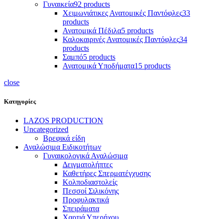
Γυναικεία
92 products
Χειμωνιάτικες Ανατομικές Παντόφλες
33
products
Ανατομικά Πέδιλα
5 products
Καλοκαιρινές Ανατομικές Παντόφλες
34
products
Σαμπό
5 products
Ανατομικά Υποδήματα
15 products
close
Κατηγορίες
LAZOS PRODUCTION
Uncategorized
Βρεφικά είδη
Αναλώσιμα Ειδικοτήτων
Γυναικολογικά Αναλώσιμα
Δειγματολήπτες
Καθετήρες Σπερματέγχυσης
Κολποδιαστολείς
Πεσσοί Σιλικόνης
Προφυλακτικά
Σπειράματα
Χαρτιά Υπερήχου