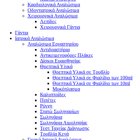
Καρδιολογικά Αναλώσιμα
Οδοντιατρικά Αναλώσιμα
Χειρουργικά Αναλώσιμα
Λεπίδες
Χειρουργικά Γάντια
Γάντια
Ιατρικά Αναλώσιμα
Αναλώσιμα Εργαστηρίου
Αντιδραστήρια
Αντικειμενοφόρες Πλάκες
Δίσκοι Ευαισθησίας
Θρεπτικά Υλικά
Θρεπτικά Υλικά σε Τρυβλίο
Θρεπτικά Υλικά σε Φιαλίδιο των 100ml
Θρεπτικά Υλικά σε Φιαλίδιο των 10ml
Μυκόπλασμα
Καλυπτρίδες
Πιπέτες
Ρύγχη
Στατώ Σωληναρίων
Σωληνάρια
Σωληνάρια Αιμοληψίας
Τεστ Ταχείας Διάγνωσης
Τρυβλία Κενά
Γενικά Ιατρικά Αναλώσιμα