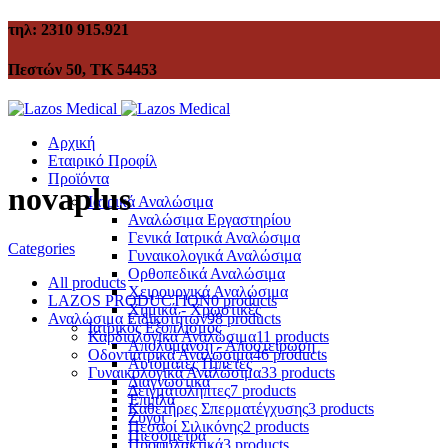
τηλ: 2310 915.921
Πεστών 50, ΤΚ 54453
Αρχική
Εταιρικό Προφίλ
Προϊόντα
novaplus
Ιατρικά Αναλώσιμα
Αναλώσιμα Εργαστηρίου
Γενικά Ιατρικά Αναλώσιμα
Categories
Γυναικολογικά Αναλώσιμα
Ορθοπεδικά Αναλώσιμα
All
products
Χειρουργικά Αναλώσιμα
LAZOS PRODUCTION
0 products
Χημικά - Χρωστικές
Αναλώσιμα Ειδικοτήτων
98 products
Ιατρικός Εξοπλισμός
Καρδιολογικά Αναλώσιμα
11 products
Απολύμανση - Αποστείρωση
Οδοντιατρικά Αναλώσιμα
46 products
Αυτόματες Πιπέτες
Γυναικολογικά Αναλώσιμα
33 products
Διαγνωστικά
Δειγματολήπτες
7 products
Έπιπλα
Καθετήρες Σπερματέγχυσης
3 products
Ζυγοί
Πεσσοί Σιλικόνης
2 products
Πιεσόμετρα
Προφυλακτικά
3 products