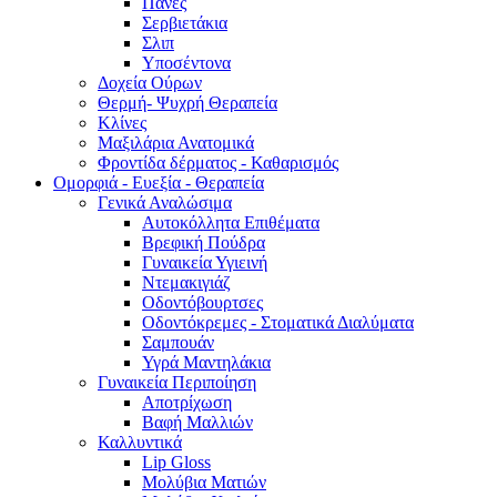
Πάνες
Σερβιετάκια
Σλιπ
Υποσέντονα
Δοχεία Ούρων
Θερμή- Ψυχρή Θεραπεία
Κλίνες
Μαξιλάρια Ανατομικά
Φροντίδα δέρματος - Καθαρισμός
Ομορφιά - Ευεξία - Θεραπεία
Γενικά Αναλώσιμα
Αυτοκόλλητα Επιθέματα
Βρεφική Πούδρα
Γυναικεία Υγιεινή
Ντεμακιγιάζ
Οδοντόβουρτσες
Οδοντόκρεμες - Στοματικά Διαλύματα
Σαμπουάν
Υγρά Μαντηλάκια
Γυναικεία Περιποίηση
Αποτρίχωση
Βαφή Μαλλιών
Καλλυντικά
Lip Gloss
Μολύβια Ματιών