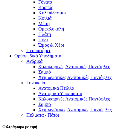
Γόνατο
Καρπός
Κηλεπίδεσμοι
Κοιλιά
Μέση
Ομφαλοκήλη
Πλάτη
Πόδι
Ώμος & Χέρι
Περιπατήρες
Ορθοπεδικά Υποδήματα
Ανδρικά
Καλοκαιρινές Ανατομικές Παντόφλες
Σαμπό
Χειμωνιάτικες Ανατομικές Παντόφλες
Γυναικεία
Ανατομικά Πέδιλα
Ανατομικά Υποδήματα
Καλοκαιρινές Ανατομικές Παντόφλες
Σαμπό
Χειμωνιάτικες Ανατομικές Παντόφλες
Πέλματα - Πάτοι
Φιλτράρισμα με τιμή