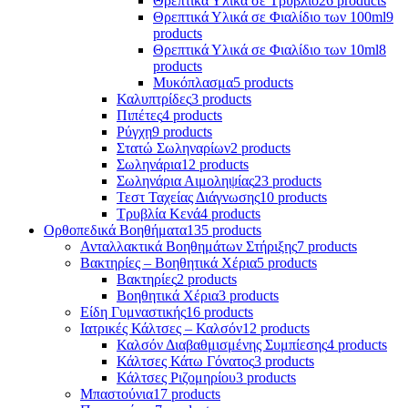
Θρεπτικά Υλικά σε Τρυβλίο
26 products
Θρεπτικά Υλικά σε Φιαλίδιο των 100ml
9
products
Θρεπτικά Υλικά σε Φιαλίδιο των 10ml
8
products
Μυκόπλασμα
5 products
Καλυπτρίδες
3 products
Πιπέτες
4 products
Ρύγχη
9 products
Στατώ Σωληναρίων
2 products
Σωληνάρια
12 products
Σωληνάρια Αιμοληψίας
23 products
Τεστ Ταχείας Διάγνωσης
10 products
Τρυβλία Κενά
4 products
Ορθοπεδικά Βοηθήματα
135 products
Ανταλλακτικά Βοηθημάτων Στήριξης
7 products
Βακτηρίες – Βοηθητικά Χέρια
5 products
Βακτηρίες
2 products
Βοηθητικά Χέρια
3 products
Είδη Γυμναστικής
16 products
Ιατρικές Κάλτσες – Καλσόν
12 products
Καλσόν Διαβαθμισμένης Συμπίεσης
4 products
Κάλτσες Κάτω Γόνατος
3 products
Κάλτσες Ριζομηρίου
3 products
Μπαστούνια
17 products