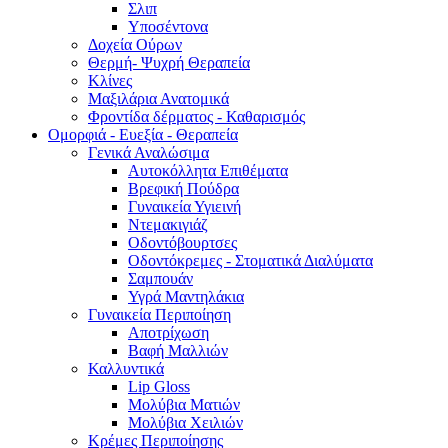
Σλιπ
Υποσέντονα
Δοχεία Ούρων
Θερμή- Ψυχρή Θεραπεία
Κλίνες
Μαξιλάρια Ανατομικά
Φροντίδα δέρματος - Καθαρισμός
Ομορφιά - Ευεξία - Θεραπεία
Γενικά Αναλώσιμα
Αυτοκόλλητα Επιθέματα
Βρεφική Πούδρα
Γυναικεία Υγιεινή
Ντεμακιγιάζ
Οδοντόβουρτσες
Οδοντόκρεμες - Στοματικά Διαλύματα
Σαμπουάν
Υγρά Μαντηλάκια
Γυναικεία Περιποίηση
Αποτρίχωση
Βαφή Μαλλιών
Καλλυντικά
Lip Gloss
Μολύβια Ματιών
Μολύβια Χειλιών
Κρέμες Περιποίησης