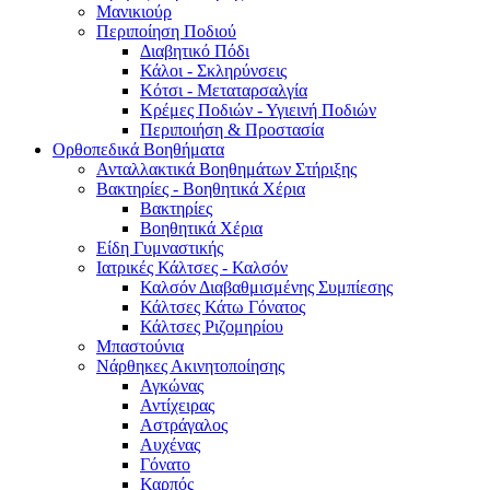
Μανικιούρ
Περιποίηση Ποδιού
Διαβητικό Πόδι
Κάλοι - Σκληρύνσεις
Κότσι - Μεταταρσαλγία
Κρέμες Ποδιών - Υγιεινή Ποδιών
Περιποιήση & Προστασία
Ορθοπεδικά Βοηθήματα
Ανταλλακτικά Βοηθημάτων Στήριξης
Βακτηρίες - Βοηθητικά Χέρια
Βακτηρίες
Βοηθητικά Χέρια
Είδη Γυμναστικής
Ιατρικές Κάλτσες - Καλσόν
Καλσόν Διαβαθμισμένης Συμπίεσης
Κάλτσες Κάτω Γόνατος
Κάλτσες Ριζομηρίου
Μπαστούνια
Νάρθηκες Ακινητοποίησης
Αγκώνας
Αντίχειρας
Αστράγαλος
Αυχένας
Γόνατο
Καρπός