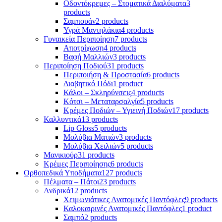
Οδοντόκρεμες – Στοματικά Διαλύματα
3
products
Σαμπουάν
2 products
Υγρά Μαντηλάκια
4 products
Γυναικεία Περιποίηση
7 products
Αποτρίχωση
4 products
Βαφή Μαλλιών
3 products
Περιποίηση Ποδιού
31 products
Περιποιήση & Προστασία
6 products
Διαβητικό Πόδι
1 product
Κάλοι – Σκληρύνσεις
4 products
Κότσι – Μεταταρσαλγία
5 products
Κρέμες Ποδιών – Υγιεινή Ποδιών
17 products
Καλλυντικά
13 products
Lip Gloss
5 products
Μολύβια Ματιών
3 products
Μολύβια Χειλιών
5 products
Μανικιούρ
31 products
Κρέμες Περιποίησης
6 products
Ορθοπεδικά Υποδήματα
127 products
Πέλματα – Πάτοι
23 products
Ανδρικά
12 products
Χειμωνιάτικες Ανατομικές Παντόφλες
9 products
Καλοκαιρινές Ανατομικές Παντόφλες
1 product
Σαμπό
2 products