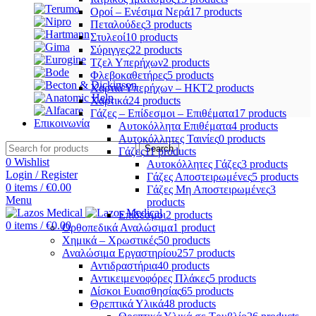
Οροί – Ενέσιμα Νερά
17 products
Πεταλούδες
3 products
Στυλεοί
10 products
Σύριγγες
22 products
Τζελ Υπερήχων
2 products
Φλεβοκαθετήρες
5 products
Χαρτιά Υπερήχων – ΗΚΤ
2 products
Χαρτικά
24 products
Γάζες – Επίδεσμοι – Επιθέματα
17 products
Επικοινωνία
Αυτοκόλλητα Επιθέματα
4 products
Αυτοκόλλητες Ταινίες
0 products
Search
Γάζες
11 products
0
Wishlist
Αυτοκόλλητες Γάζες
3 products
Login / Register
Γάζες Αποστειρωμένες
5 products
0
items
/
€
0.00
Γάζες Μη Αποστειρωμένες
3
Menu
products
Επίδεσμοι
2 products
0
items
/
€
0.00
Ορθοπεδικά Αναλώσιμα
1 product
Χημικά – Χρωστικές
50 products
Αναλώσιμα Εργαστηρίου
257 products
Αντιδραστήρια
40 products
Αντικειμενοφόρες Πλάκες
5 products
Δίσκοι Ευαισθησίας
65 products
Θρεπτικά Υλικά
48 products