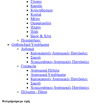
Γόνατο
Καρπός
Κηλεπίδεσμοι
Κοιλιά
Μέση
Ομφαλοκήλη
Πλάτη
Πόδι
Ώμος & Χέρι
Περιπατήρες
Ορθοπεδικά Υποδήματα
Ανδρικά
Καλοκαιρινές Ανατομικές Παντόφλες
Σαμπό
Χειμωνιάτικες Ανατομικές Παντόφλες
Γυναικεία
Ανατομικά Πέδιλα
Ανατομικά Υποδήματα
Καλοκαιρινές Ανατομικές Παντόφλες
Σαμπό
Χειμωνιάτικες Ανατομικές Παντόφλες
Πέλματα - Πάτοι
Φιλτράρισμα με τιμή