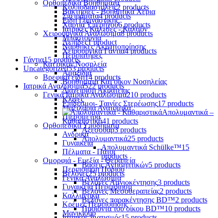
Ορθοπεδικά Βοηθήματα
Κολποδιαστολείς
2 products
Βακτηρίες - Βοηθητικά Χέρια
Σπειράματα
4 products
Είδη Γυμναστικής
Χαρτιά Υπερήχου
6 products
Ιατρικές Κάλτσες - Καλσόν
Χειρουργικά Αναλώσιμα
8 products
Μπαστούνια
Λεπίδες
1 product
Νάρθηκες Ακινητοποίησης
Χειρουργικά Γάντια
4 products
Περιπατήρες
Γάντια
15 products
Κατ'οίκον Νοσηλεία
Uncategorized
53 products
Αμαξίδια
Βρεφικά είδη
14 products
Βοηθήματα Κατ'οίκον Νοσηλείας
Ιατρικά Αναλώσιμα
522 products
Διαχείριση Ακράτειας
Γενικά Ιατρικά Αναλώσιμα
210 products
Κλίνες
Επίδεσμοι- Ταινίες Στερέωσης
17 products
Μαξιλάρια Ανατομικά
Απολυμαντικά –
Πιεσόμετρα
Καθαριστικά
41 products
Ορθοπεδικά Υποδήματα
Αξεσουάρ
3 products
Ανδρικά
Απολυμαντικά
25 products
Γυναικεία
Απολυμαντικά Schülke™
15
Πέλματα - Πάτοι
products
Ομορφιά - Ευεξία - Θεραπεία
Βάσεις Αντισηπτικών
5 products
Περιποίηση Ποδιού
Βελόνες
25 products
Γενικά Αναλώσιμα
Βελόνες Αμνιοκέντησης
3 products
Γυναικεία Περιποίηση
Βελόνες Μεσοθεραπείας
2 products
Καλλυντικά
Βελόνες παρακέντησης BD™
2 products
Κρέμες Περιποίησης
Προϊόντα του οίκου BD™
10 products
Μανικιούρ
Ιατρικός Ιματισμός
15 products