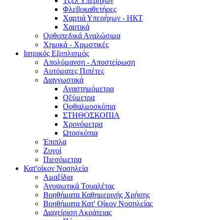
Τζελ Υπερήχων
Φλεβοκαθετήρες
Χαρτιά Υπερήχων - ΗΚΤ
Χαρτικά
Ορθοπεδικά Αναλώσιμα
Χημικά - Χρωστικές
Ιατρικός Εξοπλισμός
Απολύμανση - Αποστείρωση
Αυτόματες Πιπέτες
Διαγνωστικά
Αναστημόμετρα
Οξύμετρα
Οφθαλμοσκόπια
ΣΤΗΘΟΣΚΟΠΙΑ
Χρονόμετρα
Ωτοσκόπια
Έπιπλα
Ζυγοί
Πιεσόμετρα
Κατ'οίκον Νοσηλεία
Αμαξίδια
Ανυψωτικά Τουαλέτας
Βοηθήματα Καθημερινής Χρήσης
Βοηθήματα Κατ' Οίκον Νοσηλείας
Διαχείριση Ακράτειας