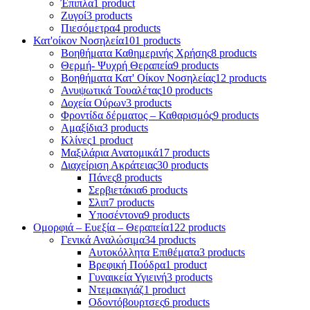
Έπιπλα
1 product
Ζυγοί
3 products
Πιεσόμετρα
4 products
Κατ'οίκον Νοσηλεία
101 products
Βοηθήματα Καθημερινής Χρήσης
8 products
Θερμή- Ψυχρή Θεραπεία
9 products
Βοηθήματα Κατ' Οίκον Νοσηλείας
12 products
Ανυψωτικά Τουαλέτας
10 products
Δοχεία Ούρων
3 products
Φροντίδα δέρματος – Καθαρισμός
9 products
Αμαξίδια
3 products
Κλίνες
1 product
Μαξιλάρια Ανατομικά
17 products
Διαχείριση Ακράτειας
30 products
Πάνες
8 products
Σερβιετάκια
6 products
Σλιπ
7 products
Υποσέντονα
9 products
Ομορφιά – Ευεξία – Θεραπεία
122 products
Γενικά Αναλώσιμα
34 products
Αυτοκόλλητα Επιθέματα
3 products
Βρεφική Πούδρα
1 product
Γυναικεία Υγιεινή
3 products
Ντεμακιγιάζ
1 product
Οδοντόβουρτσες
6 products