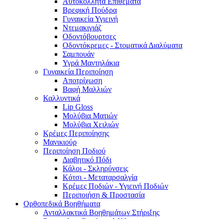
Αυτοκόλλητα Επιθέματα
Βρεφική Πούδρα
Γυναικεία Υγιεινή
Ντεμακιγιάζ
Οδοντόβουρτσες
Οδοντόκρεμες - Στοματικά Διαλύματα
Σαμπουάν
Υγρά Μαντηλάκια
Γυναικεία Περιποίηση
Αποτρίχωση
Βαφή Μαλλιών
Καλλυντικά
Lip Gloss
Μολύβια Ματιών
Μολύβια Χειλιών
Κρέμες Περιποίησης
Μανικιούρ
Περιποίηση Ποδιού
Διαβητικό Πόδι
Κάλοι - Σκληρύνσεις
Κότσι - Μεταταρσαλγία
Κρέμες Ποδιών - Υγιεινή Ποδιών
Περιποιήση & Προστασία
Ορθοπεδικά Βοηθήματα
Ανταλλακτικά Βοηθημάτων Στήριξης