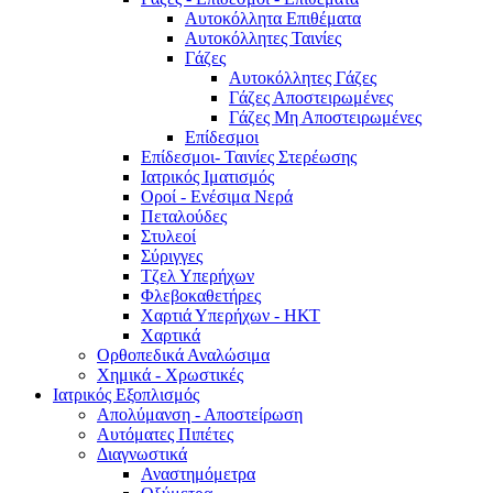
Αυτοκόλλητα Επιθέματα
Αυτοκόλλητες Ταινίες
Γάζες
Αυτοκόλλητες Γάζες
Γάζες Αποστειρωμένες
Γάζες Μη Αποστειρωμένες
Επίδεσμοι
Επίδεσμοι- Ταινίες Στερέωσης
Ιατρικός Ιματισμός
Οροί - Ενέσιμα Νερά
Πεταλούδες
Στυλεοί
Σύριγγες
Τζελ Υπερήχων
Φλεβοκαθετήρες
Χαρτιά Υπερήχων - ΗΚΤ
Χαρτικά
Ορθοπεδικά Αναλώσιμα
Χημικά - Χρωστικές
Ιατρικός Εξοπλισμός
Απολύμανση - Αποστείρωση
Αυτόματες Πιπέτες
Διαγνωστικά
Αναστημόμετρα