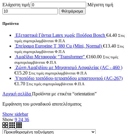
Ελάχιστη τιμή
Μέγιστη τιμή
Φιλτράρισμα
Προϊόντα
Εξεταστικά Γάντια Latex χωρίς Πούδρα Bosch
€
4.40
Στις
τιμές συμπεριλαμβάνεται Φ.Π.Α
Σπείραμα Eurogine Τ 380 Cu (Mini, Normal)
€
13.40
Στις
τιμές συμπεριλαμβάνεται Φ.Π.Α
Αμαξίδιο Μεταφοράς "Transformer"
€
160.00
Στις τιμές
συμπεριλαμβάνεται Φ.Π.Α
Ζώνη Αμαξιδίου με Μηχανισμό Ασφαλείας (AC - 460 )
€
15.20
Στις τιμές συμπεριλαμβάνεται Φ.Π.Α
Υποπόδιο τριπόδου-τετραπόδου μπαστουνιού (AC-267)
€
1.70
Στις τιμές συμπεριλαμβάνεται Φ.Π.Α
Αρχική σελίδα
Προϊόντα με ετικέτα “orientation”
Εμφάνιση του μοναδικού αποτελέσματος
Show sidebar
Show
9
24
36