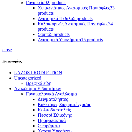
Γυναικεία
92 products
Χειμωνιάτικες Ανατομικές Παντόφλες
33
products
Ανατομικά Πέδιλα
5 products
Καλοκαιρινές Ανατομικές Παντόφλες
34
products
Σαμπό
5 products
Ανατομικά Υποδήματα
15 products
close
Κατηγορίες
LAZOS PRODUCTION
Uncategorized
Βρεφικά είδη
Αναλώσιμα Ειδικοτήτων
Γυναικολογικά Αναλώσιμα
Δειγματολήπτες
Καθετήρες Σπερματέγχυσης
Κολποδιαστολείς
Πεσσοί Σιλικόνης
Προφυλακτικά
Σπειράματα
Χαρτιά Υπερήχου