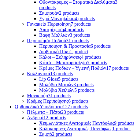
Οδοντόκρεμες – Στοματικά Διαλύματα
3
products
Σαμπουάν
2 products
Υγρά Μαντηλάκια
4 products
Γυναικεία Περιποίηση
7 products
Αποτρίχωση
4 products
Βαφή Μαλλιών
3 products
Περιποίηση Ποδιού
31 products
Περιποιήση & Προστασία
6 products
Διαβητικό Πόδι
1 product
Κάλοι – Σκληρύνσεις
4 products
Κότσι – Μεταταρσαλγία
5 products
Κρέμες Ποδιών – Υγιεινή Ποδιών
17 products
Καλλυντικά
13 products
Lip Gloss
5 products
Μολύβια Ματιών
3 products
Μολύβια Χειλιών
5 products
Μανικιούρ
31 products
Κρέμες Περιποίησης
6 products
Ορθοπεδικά Υποδήματα
127 products
Πέλματα – Πάτοι
23 products
Ανδρικά
12 products
Χειμωνιάτικες Ανατομικές Παντόφλες
9 products
Καλοκαιρινές Ανατομικές Παντόφλες
1 product
Σαμπό
2 products