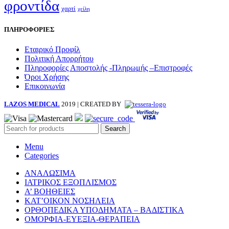
φροντίδα
χαρτί
χείλη
ΠΛΗΡΟΦΟΡΙΕΣ
Εταιρικό Προφίλ
Πολιτική Απορρήτου
Πληροφορίες Αποστολής -Πληρωμής –Επιστροφές
Όροι Χρήσης
Επικοινωνία
LAZOS MEDICAL
2019 | CREATED BY
Search
Menu
Categories
ΑΝΑΛΩΣΙΜΑ
ΙΑΤΡΙΚΟΣ ΕΞΟΠΛΙΣΜΟΣ
Α’ ΒΟΗΘΕΙΕΣ
ΚΑΤ’ΟΙΚΟΝ ΝΟΣΗΛΕΙΑ
ΟΡΘΟΠΕΔΙΚΑ ΥΠΟΔΗΜΑΤΑ – ΒΑΔΙΣΤΙΚΑ
ΟΜΟΡΦΙΑ-ΕΥΕΞΙΑ-ΘΕΡΑΠΕΙΑ