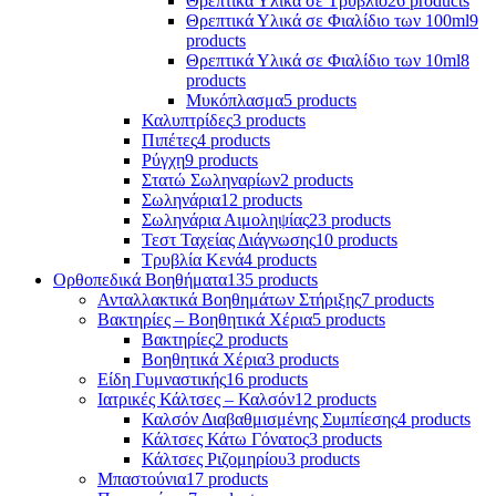
Θρεπτικά Υλικά σε Τρυβλίο
26 products
Θρεπτικά Υλικά σε Φιαλίδιο των 100ml
9
products
Θρεπτικά Υλικά σε Φιαλίδιο των 10ml
8
products
Μυκόπλασμα
5 products
Καλυπτρίδες
3 products
Πιπέτες
4 products
Ρύγχη
9 products
Στατώ Σωληναρίων
2 products
Σωληνάρια
12 products
Σωληνάρια Αιμοληψίας
23 products
Τεστ Ταχείας Διάγνωσης
10 products
Τρυβλία Κενά
4 products
Ορθοπεδικά Βοηθήματα
135 products
Ανταλλακτικά Βοηθημάτων Στήριξης
7 products
Βακτηρίες – Βοηθητικά Χέρια
5 products
Βακτηρίες
2 products
Βοηθητικά Χέρια
3 products
Είδη Γυμναστικής
16 products
Ιατρικές Κάλτσες – Καλσόν
12 products
Καλσόν Διαβαθμισμένης Συμπίεσης
4 products
Κάλτσες Κάτω Γόνατος
3 products
Κάλτσες Ριζομηρίου
3 products
Μπαστούνια
17 products