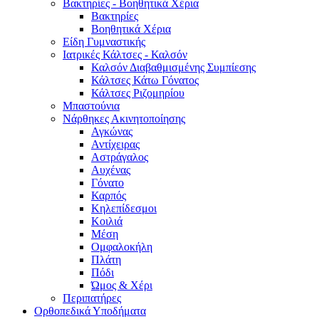
Βακτηρίες - Βοηθητικά Χέρια
Βακτηρίες
Βοηθητικά Χέρια
Είδη Γυμναστικής
Ιατρικές Κάλτσες - Καλσόν
Καλσόν Διαβαθμισμένης Συμπίεσης
Κάλτσες Κάτω Γόνατος
Κάλτσες Ριζομηρίου
Μπαστούνια
Νάρθηκες Ακινητοποίησης
Αγκώνας
Αντίχειρας
Αστράγαλος
Αυχένας
Γόνατο
Καρπός
Κηλεπίδεσμοι
Κοιλιά
Μέση
Ομφαλοκήλη
Πλάτη
Πόδι
Ώμος & Χέρι
Περιπατήρες
Ορθοπεδικά Υποδήματα