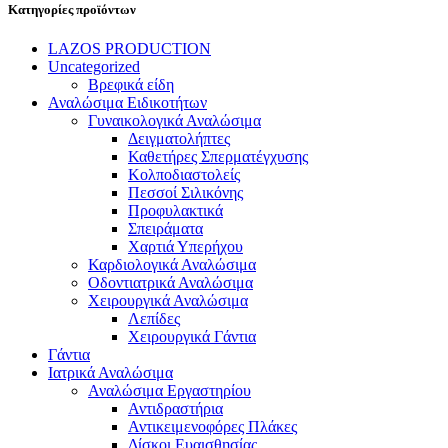
Κατηγορίες προϊόντων
LAZOS PRODUCTION
Uncategorized
Βρεφικά είδη
Αναλώσιμα Ειδικοτήτων
Γυναικολογικά Αναλώσιμα
Δειγματολήπτες
Καθετήρες Σπερματέγχυσης
Κολποδιαστολείς
Πεσσοί Σιλικόνης
Προφυλακτικά
Σπειράματα
Χαρτιά Υπερήχου
Καρδιολογικά Αναλώσιμα
Οδοντιατρικά Αναλώσιμα
Χειρουργικά Αναλώσιμα
Λεπίδες
Χειρουργικά Γάντια
Γάντια
Ιατρικά Αναλώσιμα
Αναλώσιμα Εργαστηρίου
Αντιδραστήρια
Αντικειμενοφόρες Πλάκες
Δίσκοι Ευαισθησίας