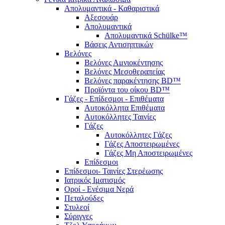
Απολυμαντικά - Καθαριστικά
Αξεσουάρ
Απολυμαντικά
Απολυμαντικά Schülke™
Βάσεις Αντισηπτικών
Βελόνες
Βελόνες Αμνιοκέντησης
Βελόνες Μεσοθεραπείας
Βελόνες παρακέντησης BD™
Προϊόντα του οίκου BD™
Γάζες - Επίδεσμοι - Επιθέματα
Αυτοκόλλητα Επιθέματα
Αυτοκόλλητες Ταινίες
Γάζες
Αυτοκόλλητες Γάζες
Γάζες Αποστειρωμένες
Γάζες Μη Αποστειρωμένες
Επίδεσμοι
Επίδεσμοι- Ταινίες Στερέωσης
Ιατρικός Ιματισμός
Οροί - Ενέσιμα Νερά
Πεταλούδες
Στυλεοί
Σύριγγες