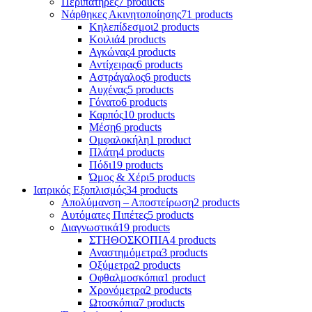
Περιπατήρες
7 products
Νάρθηκες Ακινητοποίησης
71 products
Κηλεπίδεσμοι
2 products
Κοιλιά
4 products
Αγκώνας
4 products
Αντίχειρας
6 products
Αστράγαλος
6 products
Αυχένας
5 products
Γόνατο
6 products
Καρπός
10 products
Μέση
6 products
Ομφαλοκήλη
1 product
Πλάτη
4 products
Πόδι
19 products
Ώμος & Χέρι
5 products
Ιατρικός Εξοπλισμός
34 products
Απολύμανση – Αποστείρωση
2 products
Αυτόματες Πιπέτες
5 products
Διαγνωστικά
19 products
ΣΤΗΘΟΣΚΟΠΙΑ
4 products
Αναστημόμετρα
3 products
Οξύμετρα
2 products
Οφθαλμοσκόπια
1 product
Χρονόμετρα
2 products
Ωτοσκόπια
7 products