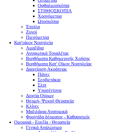
Οξύμετρα
Οφθαλμοσκόπια
ΣΤΗΘΟΣΚΟΠΙΑ
Χρονόμετρα
Ωτοσκόπια
Έπιπλα
Ζυγοί
Πιεσόμετρα
Κατ'οίκον Νοσηλεία
Αμαξίδια
Ανυψωτικά Τουαλέτας
Βοηθήματα Καθημερινής Χρήσης
Βοηθήματα Κατ' Οίκον Νοσηλείας
Διαχείριση Ακράτειας
Πάνες
Σερβιετάκια
Σλιπ
Υποσέντονα
Δοχεία Ούρων
Θερμή- Ψυχρή Θεραπεία
Κλίνες
Μαξιλάρια Ανατομικά
Φροντίδα δέρματος - Καθαρισμός
Ομορφιά - Ευεξία - Θεραπεία
Γενικά Αναλώσιμα