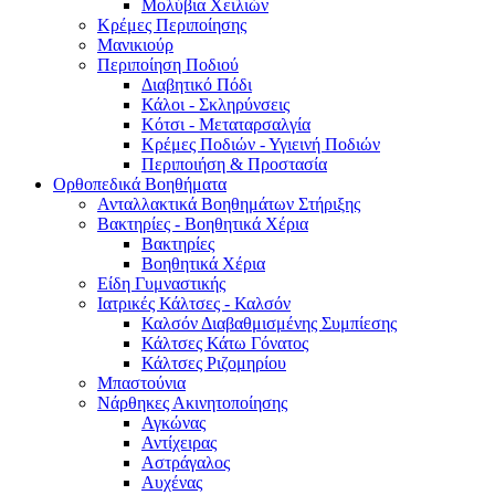
Μολύβια Χειλιών
Κρέμες Περιποίησης
Μανικιούρ
Περιποίηση Ποδιού
Διαβητικό Πόδι
Κάλοι - Σκληρύνσεις
Κότσι - Μεταταρσαλγία
Κρέμες Ποδιών - Υγιεινή Ποδιών
Περιποιήση & Προστασία
Ορθοπεδικά Βοηθήματα
Ανταλλακτικά Βοηθημάτων Στήριξης
Βακτηρίες - Βοηθητικά Χέρια
Βακτηρίες
Βοηθητικά Χέρια
Είδη Γυμναστικής
Ιατρικές Κάλτσες - Καλσόν
Καλσόν Διαβαθμισμένης Συμπίεσης
Κάλτσες Κάτω Γόνατος
Κάλτσες Ριζομηρίου
Μπαστούνια
Νάρθηκες Ακινητοποίησης
Αγκώνας
Αντίχειρας
Αστράγαλος
Αυχένας