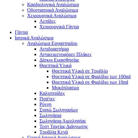
Καρδιολογικά Αναλώσιμα
Οδοντιατρικά Αναλώσιμα
Χειρουργικά Αναλώσιμα
Λεπίδες
Χειρουργικά Γάντια
Γάντια
Ιατρικά Αναλώσιμα
Αναλώσιμα Εργαστηρίου
Αντιδραστήρια
Αντικειμενοφόρες Πλάκες
Δίσκοι Ευαισθησίας
Θρεπτικά Υλικά
Θρεπτικά Υλικά σε Τρυβλίο
Θρεπτικά Υλικά σε Φιαλίδιο των 100ml
Θρεπτικά Υλικά σε Φιαλίδιο των 10ml
Μυκόπλασμα
Καλυπτρίδες
Πιπέτες
Ρύγχη
Στατώ Σωληναρίων
Σωληνάρια
Σωληνάρια Αιμοληψίας
Τεστ Ταχείας Διάγνωσης
Τρυβλία Κενά
Γενικά Ιατρικά Αναλώσιμα