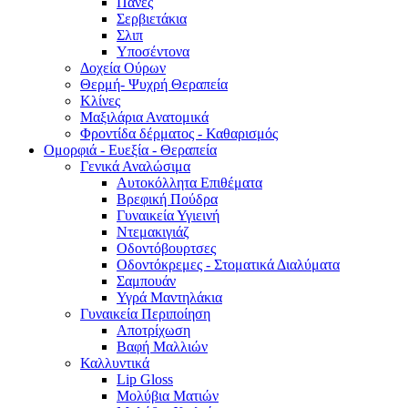
Πάνες
Σερβιετάκια
Σλιπ
Υποσέντονα
Δοχεία Ούρων
Θερμή- Ψυχρή Θεραπεία
Κλίνες
Μαξιλάρια Ανατομικά
Φροντίδα δέρματος - Καθαρισμός
Ομορφιά - Ευεξία - Θεραπεία
Γενικά Αναλώσιμα
Αυτοκόλλητα Επιθέματα
Βρεφική Πούδρα
Γυναικεία Υγιεινή
Ντεμακιγιάζ
Οδοντόβουρτσες
Οδοντόκρεμες - Στοματικά Διαλύματα
Σαμπουάν
Υγρά Μαντηλάκια
Γυναικεία Περιποίηση
Αποτρίχωση
Βαφή Μαλλιών
Καλλυντικά
Lip Gloss
Μολύβια Ματιών