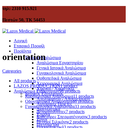
τηλ: 2310 915.921
Πεστών 50, ΤΚ 54453
Αρχική
Εταιρικό Προφίλ
Προϊόντα
orientation
Ιατρικά Αναλώσιμα
Αναλώσιμα Εργαστηρίου
Γενικά Ιατρικά Αναλώσιμα
Categories
Γυναικολογικά Αναλώσιμα
Ορθοπεδικά Αναλώσιμα
All
products
Χειρουργικά Αναλώσιμα
LAZOS PRODUCTION
1 product
Χημικά - Χρωστικές
Αναλώσιμα Ειδικοτήτων
98 products
Ιατρικός Εξοπλισμός
Καρδιολογικά Αναλώσιμα
11 products
Απολύμανση - Αποστείρωση
Οδοντιατρικά Αναλώσιμα
46 products
Αυτόματες Πιπέτες
Γυναικολογικά Αναλώσιμα
33 products
Διαγνωστικά
Δειγματολήπτες
7 products
Έπιπλα
Καθετήρες Σπερματέγχυσης
3 products
Ζυγοί
Πεσσοί Σιλικόνης
2 products
Πιεσόμετρα
Προφυλακτικά
3 products