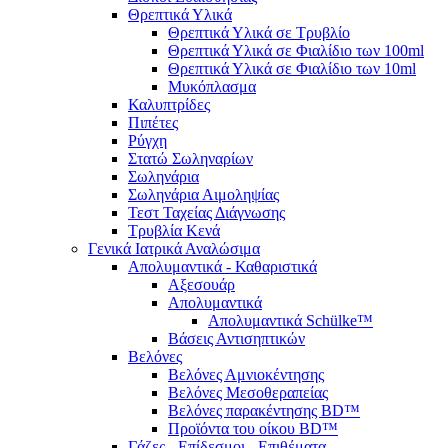
Θρεπτικά Υλικά
Θρεπτικά Υλικά σε Τρυβλίο
Θρεπτικά Υλικά σε Φιαλίδιο των 100ml
Θρεπτικά Υλικά σε Φιαλίδιο των 10ml
Μυκόπλασμα
Καλυπτρίδες
Πιπέτες
Ρύγχη
Στατώ Σωληναρίων
Σωληνάρια
Σωληνάρια Αιμοληψίας
Τεστ Ταχείας Διάγνωσης
Τρυβλία Κενά
Γενικά Ιατρικά Αναλώσιμα
Απολυμαντικά - Καθαριστικά
Αξεσουάρ
Απολυμαντικά
Απολυμαντικά Schülke™
Βάσεις Αντισηπτικών
Βελόνες
Βελόνες Αμνιοκέντησης
Βελόνες Μεσοθεραπείας
Βελόνες παρακέντησης BD™
Προϊόντα του οίκου BD™
Γάζες - Επίδεσμοι - Επιθέματα