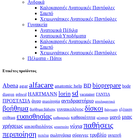
Ανδρικά
Καλοκαιρινές Ανατομικές Παντόφλες
Σαμπό
Χειμωνιάτικες Ανατομικές Παντόφλες
Γυναικεία
Ανατομικά Πέδιλα
Ανατομικά Υποδήματα
Καλοκαιρινές Ανατομικές Παντόφλες
Σαμπό
Χειμωνιάτικες Ανατομικές Παντόφλες
Πέλματα - Πάτοι
Ετικέτες προϊόντος
alfacare
bioprepare
Abena
BD
agar
anatomic help
bode
sd
lorin
HARTMANN
diagon
ΓΑΝΤΙΑ
gehwol
vacutainer
αντιδραστήριο
ΠΡΟΣΤΑΣΙΑ
άγαρ
αιμοληψία
απολυμαντικό
βοήθημα
δίσκοι
γυναικολόγος
εξέταση
βοήθημα βάδισης
διάγνωση
ευαισθησίας
μιας
μανό
καθαριότητα
επίθεμα
καθαρισμός
μέτρηση
παθήσεις
χρήσεως
νύχια
μικροβιολόγος
μπαστούνι
περιποίηση
τρυβλίο
σωληνάρια
σύριγγες
υγιεινή
πιπέτα