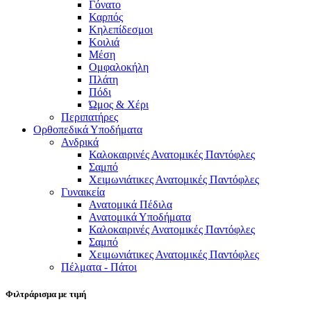
Γόνατο
Καρπός
Κηλεπίδεσμοι
Κοιλιά
Μέση
Ομφαλοκήλη
Πλάτη
Πόδι
Ώμος & Χέρι
Περιπατήρες
Ορθοπεδικά Υποδήματα
Ανδρικά
Καλοκαιρινές Ανατομικές Παντόφλες
Σαμπό
Χειμωνιάτικες Ανατομικές Παντόφλες
Γυναικεία
Ανατομικά Πέδιλα
Ανατομικά Υποδήματα
Καλοκαιρινές Ανατομικές Παντόφλες
Σαμπό
Χειμωνιάτικες Ανατομικές Παντόφλες
Πέλματα - Πάτοι
Φιλτράρισμα με τιμή