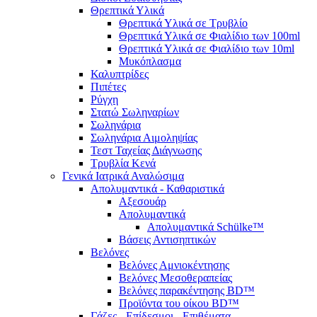
Θρεπτικά Υλικά
Θρεπτικά Υλικά σε Τρυβλίο
Θρεπτικά Υλικά σε Φιαλίδιο των 100ml
Θρεπτικά Υλικά σε Φιαλίδιο των 10ml
Μυκόπλασμα
Καλυπτρίδες
Πιπέτες
Ρύγχη
Στατώ Σωληναρίων
Σωληνάρια
Σωληνάρια Αιμοληψίας
Τεστ Ταχείας Διάγνωσης
Τρυβλία Κενά
Γενικά Ιατρικά Αναλώσιμα
Απολυμαντικά - Καθαριστικά
Αξεσουάρ
Απολυμαντικά
Απολυμαντικά Schülke™
Βάσεις Αντισηπτικών
Βελόνες
Βελόνες Αμνιοκέντησης
Βελόνες Μεσοθεραπείας
Βελόνες παρακέντησης BD™
Προϊόντα του οίκου BD™
Γάζες - Επίδεσμοι - Επιθέματα