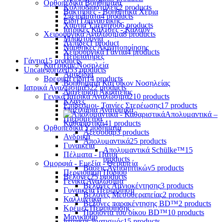
Ορθοπεδικά Βοηθήματα
Κολποδιαστολείς
2 products
Βακτηρίες - Βοηθητικά Χέρια
Σπειράματα
4 products
Είδη Γυμναστικής
Χαρτιά Υπερήχου
6 products
Ιατρικές Κάλτσες - Καλσόν
Χειρουργικά Αναλώσιμα
8 products
Μπαστούνια
Λεπίδες
1 product
Νάρθηκες Ακινητοποίησης
Χειρουργικά Γάντια
4 products
Περιπατήρες
Γάντια
15 products
Κατ'οίκον Νοσηλεία
Uncategorized
53 products
Αμαξίδια
Βρεφικά είδη
14 products
Βοηθήματα Κατ'οίκον Νοσηλείας
Ιατρικά Αναλώσιμα
522 products
Διαχείριση Ακράτειας
Γενικά Ιατρικά Αναλώσιμα
210 products
Κλίνες
Επίδεσμοι- Ταινίες Στερέωσης
17 products
Μαξιλάρια Ανατομικά
Απολυμαντικά –
Πιεσόμετρα
Καθαριστικά
41 products
Ορθοπεδικά Υποδήματα
Αξεσουάρ
3 products
Ανδρικά
Απολυμαντικά
25 products
Γυναικεία
Απολυμαντικά Schülke™
15
Πέλματα - Πάτοι
products
Ομορφιά - Ευεξία - Θεραπεία
Βάσεις Αντισηπτικών
5 products
Περιποίηση Ποδιού
Βελόνες
25 products
Γενικά Αναλώσιμα
Βελόνες Αμνιοκέντησης
3 products
Γυναικεία Περιποίηση
Βελόνες Μεσοθεραπείας
2 products
Καλλυντικά
Βελόνες παρακέντησης BD™
2 products
Κρέμες Περιποίησης
Προϊόντα του οίκου BD™
10 products
Μανικιούρ
Ιατρικός Ιματισμός
15 products