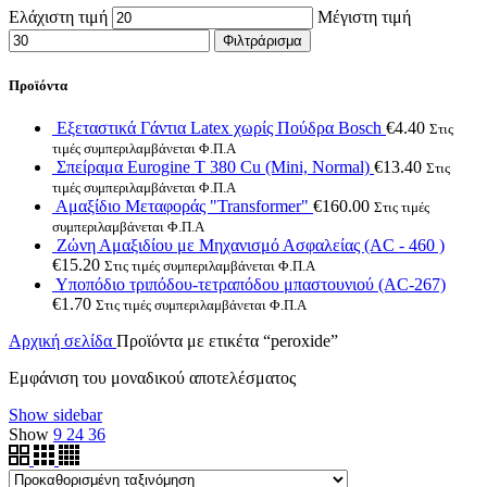
Ελάχιστη τιμή
Μέγιστη τιμή
Φιλτράρισμα
Προϊόντα
Εξεταστικά Γάντια Latex χωρίς Πούδρα Bosch
€
4.40
Στις
τιμές συμπεριλαμβάνεται Φ.Π.Α
Σπείραμα Eurogine Τ 380 Cu (Mini, Normal)
€
13.40
Στις
τιμές συμπεριλαμβάνεται Φ.Π.Α
Αμαξίδιο Μεταφοράς "Transformer"
€
160.00
Στις τιμές
συμπεριλαμβάνεται Φ.Π.Α
Ζώνη Αμαξιδίου με Μηχανισμό Ασφαλείας (AC - 460 )
€
15.20
Στις τιμές συμπεριλαμβάνεται Φ.Π.Α
Υποπόδιο τριπόδου-τετραπόδου μπαστουνιού (AC-267)
€
1.70
Στις τιμές συμπεριλαμβάνεται Φ.Π.Α
Αρχική σελίδα
Προϊόντα με ετικέτα “peroxide”
Εμφάνιση του μοναδικού αποτελέσματος
Show sidebar
Show
9
24
36