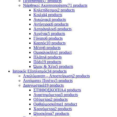
Περιπατήρες
7 products
Νάρθηκες Ακινητοποίησης
71 products
Κηλεπίδεσμοι
2 products
Κοιλιά
4 products
Αγκώνας
4 products
Αντίχειρας
6 products
Αστράγαλος
6 products
Αυχένας
5 products
Γόνατο
6 products
Καρπός
10 products
Μέση
6 products
Ομφαλοκήλη
1 product
Πλάτη
4 products
Πόδι
19 products
Ώμος & Χέρι
5 products
Ιατρικός Εξοπλισμός
34 products
Απολύμανση – Αποστείρωση
2 products
Αυτόματες Πιπέτες
5 products
Διαγνωστικά
19 products
ΣΤΗΘΟΣΚΟΠΙΑ
4 products
Αναστημόμετρα
3 products
Οξύμετρα
2 products
Οφθαλμοσκόπια
1 product
Χρονόμετρα
2 products
Ωτοσκόπια
7 products