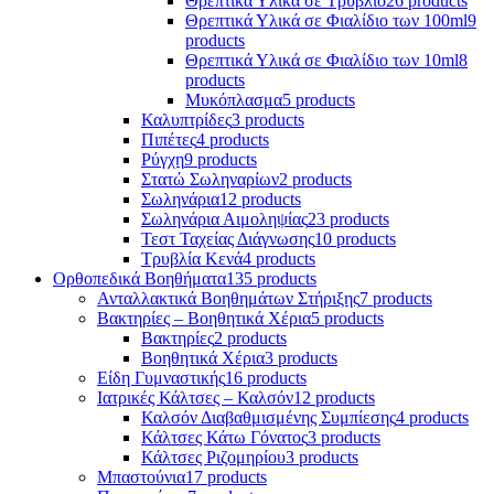
Θρεπτικά Υλικά σε Τρυβλίο
26 products
Θρεπτικά Υλικά σε Φιαλίδιο των 100ml
9
products
Θρεπτικά Υλικά σε Φιαλίδιο των 10ml
8
products
Μυκόπλασμα
5 products
Καλυπτρίδες
3 products
Πιπέτες
4 products
Ρύγχη
9 products
Στατώ Σωληναρίων
2 products
Σωληνάρια
12 products
Σωληνάρια Αιμοληψίας
23 products
Τεστ Ταχείας Διάγνωσης
10 products
Τρυβλία Κενά
4 products
Ορθοπεδικά Βοηθήματα
135 products
Ανταλλακτικά Βοηθημάτων Στήριξης
7 products
Βακτηρίες – Βοηθητικά Χέρια
5 products
Βακτηρίες
2 products
Βοηθητικά Χέρια
3 products
Είδη Γυμναστικής
16 products
Ιατρικές Κάλτσες – Καλσόν
12 products
Καλσόν Διαβαθμισμένης Συμπίεσης
4 products
Κάλτσες Κάτω Γόνατος
3 products
Κάλτσες Ριζομηρίου
3 products
Μπαστούνια
17 products