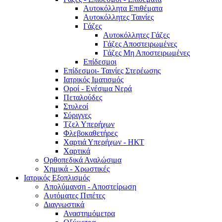
Αυτοκόλλητα Επιθέματα
Αυτοκόλλητες Ταινίες
Γάζες
Αυτοκόλλητες Γάζες
Γάζες Αποστειρωμένες
Γάζες Μη Αποστειρωμένες
Επίδεσμοι
Επίδεσμοι- Ταινίες Στερέωσης
Ιατρικός Ιματισμός
Οροί - Ενέσιμα Νερά
Πεταλούδες
Στυλεοί
Σύριγγες
Τζελ Υπερήχων
Φλεβοκαθετήρες
Χαρτιά Υπερήχων - ΗΚΤ
Χαρτικά
Ορθοπεδικά Αναλώσιμα
Χημικά - Χρωστικές
Ιατρικός Εξοπλισμός
Απολύμανση - Αποστείρωση
Αυτόματες Πιπέτες
Διαγνωστικά
Αναστημόμετρα