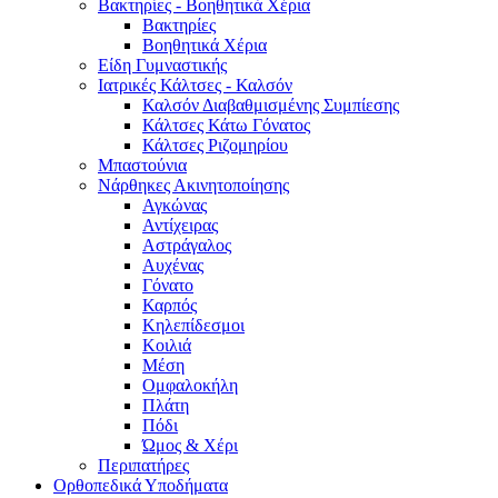
Βακτηρίες - Βοηθητικά Χέρια
Βακτηρίες
Βοηθητικά Χέρια
Είδη Γυμναστικής
Ιατρικές Κάλτσες - Καλσόν
Καλσόν Διαβαθμισμένης Συμπίεσης
Κάλτσες Κάτω Γόνατος
Κάλτσες Ριζομηρίου
Μπαστούνια
Νάρθηκες Ακινητοποίησης
Αγκώνας
Αντίχειρας
Αστράγαλος
Αυχένας
Γόνατο
Καρπός
Κηλεπίδεσμοι
Κοιλιά
Μέση
Ομφαλοκήλη
Πλάτη
Πόδι
Ώμος & Χέρι
Περιπατήρες
Ορθοπεδικά Υποδήματα