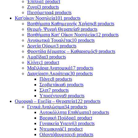
Έπιπλα
1 product
Ζυγοί
3 products
Πιεσόμετρα
4 products
Κατ'οίκον Νοσηλεία
101 products
Βοηθήματα Καθημερινής Χρήσης
8 products
Θερμή- Ψυχρή Θεραπεία
9 products
Βοηθήματα Κατ' Οίκον Νοσηλείας
12 products
Ανυψωτικά Τουαλέτας
10 products
Δοχεία Ούρων
3 products
Φροντίδα δέρματος – Καθαρισμός
9 products
Αμαξίδια
3 products
Κλίνες
1 product
Μαξιλάρια Ανατομικά
17 products
Διαχείριση Ακράτειας
30 products
Πάνες
8 products
Σερβιετάκια
6 products
Σλιπ
7 products
Υποσέντονα
9 products
Ομορφιά – Ευεξία – Θεραπεία
122 products
Γενικά Αναλώσιμα
34 products
Αυτοκόλλητα Επιθέματα
3 products
Βρεφική Πούδρα
1 product
Γυναικεία Υγιεινή
3 products
Ντεμακιγιάζ
1 product
Οδοντόβουρτσες
6 products