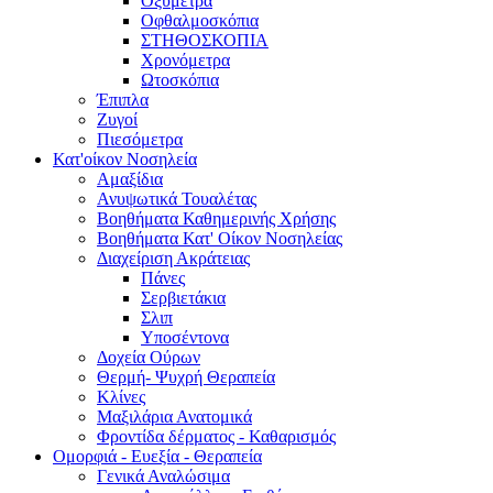
Οξύμετρα
Οφθαλμοσκόπια
ΣΤΗΘΟΣΚΟΠΙΑ
Χρονόμετρα
Ωτοσκόπια
Έπιπλα
Ζυγοί
Πιεσόμετρα
Κατ'οίκον Νοσηλεία
Αμαξίδια
Ανυψωτικά Τουαλέτας
Βοηθήματα Καθημερινής Χρήσης
Βοηθήματα Κατ' Οίκον Νοσηλείας
Διαχείριση Ακράτειας
Πάνες
Σερβιετάκια
Σλιπ
Υποσέντονα
Δοχεία Ούρων
Θερμή- Ψυχρή Θεραπεία
Κλίνες
Μαξιλάρια Ανατομικά
Φροντίδα δέρματος - Καθαρισμός
Ομορφιά - Ευεξία - Θεραπεία
Γενικά Αναλώσιμα