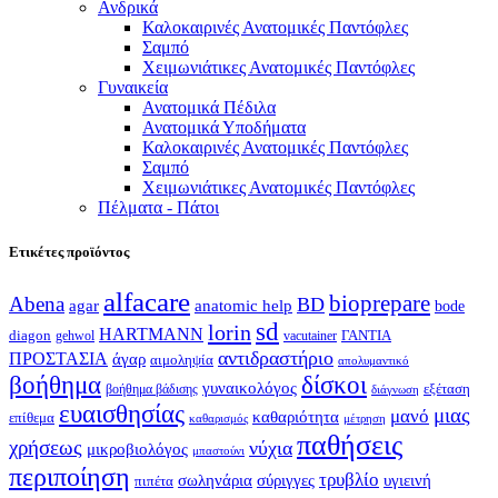
Ανδρικά
Καλοκαιρινές Ανατομικές Παντόφλες
Σαμπό
Χειμωνιάτικες Ανατομικές Παντόφλες
Γυναικεία
Ανατομικά Πέδιλα
Ανατομικά Υποδήματα
Καλοκαιρινές Ανατομικές Παντόφλες
Σαμπό
Χειμωνιάτικες Ανατομικές Παντόφλες
Πέλματα - Πάτοι
Ετικέτες προϊόντος
alfacare
bioprepare
Abena
BD
agar
anatomic help
bode
sd
lorin
HARTMANN
diagon
ΓΑΝΤΙΑ
gehwol
vacutainer
αντιδραστήριο
ΠΡΟΣΤΑΣΙΑ
άγαρ
αιμοληψία
απολυμαντικό
βοήθημα
δίσκοι
γυναικολόγος
εξέταση
βοήθημα βάδισης
διάγνωση
ευαισθησίας
μιας
μανό
καθαριότητα
επίθεμα
καθαρισμός
μέτρηση
παθήσεις
χρήσεως
νύχια
μικροβιολόγος
μπαστούνι
περιποίηση
τρυβλίο
σωληνάρια
σύριγγες
υγιεινή
πιπέτα