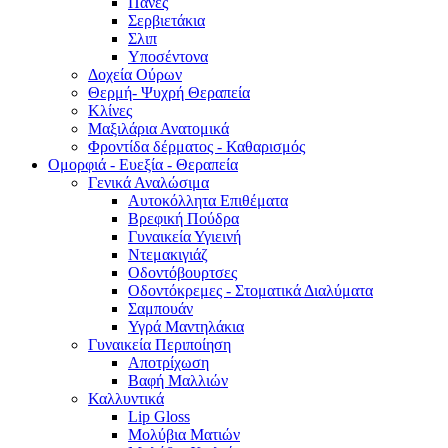
Πάνες
Σερβιετάκια
Σλιπ
Υποσέντονα
Δοχεία Ούρων
Θερμή- Ψυχρή Θεραπεία
Κλίνες
Μαξιλάρια Ανατομικά
Φροντίδα δέρματος - Καθαρισμός
Ομορφιά - Ευεξία - Θεραπεία
Γενικά Αναλώσιμα
Αυτοκόλλητα Επιθέματα
Βρεφική Πούδρα
Γυναικεία Υγιεινή
Ντεμακιγιάζ
Οδοντόβουρτσες
Οδοντόκρεμες - Στοματικά Διαλύματα
Σαμπουάν
Υγρά Μαντηλάκια
Γυναικεία Περιποίηση
Αποτρίχωση
Βαφή Μαλλιών
Καλλυντικά
Lip Gloss
Μολύβια Ματιών