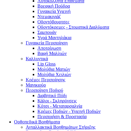
Αυτοκόλλητα Επιθέματα
Βρεφική Πούδρα
Γυναικεία Υγιεινή
Ντεμακιγιάζ
Οδοντόβουρτσες
Οδοντόκρεμες - Στοματικά Διαλύματα
Σαμπουάν
Υγρά Μαντηλάκια
Γυναικεία Περιποίηση
Αποτρίχωση
Βαφή Μαλλιών
Καλλυντικά
Lip Gloss
Μολύβια Ματιών
Μολύβια Χειλιών
Κρέμες Περιποίησης
Μανικιούρ
Περιποίηση Ποδιού
Διαβητικό Πόδι
Κάλοι - Σκληρύνσεις
Κότσι - Μεταταρσαλγία
Κρέμες Ποδιών - Υγιεινή Ποδιών
Περιποιήση & Προστασία
Ορθοπεδικά Βοηθήματα
Ανταλλακτικά Βοηθημάτων Στήριξης