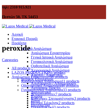
τηλ: 2310 915.921
Πεστών 50, ΤΚ 54453
Αρχική
Εταιρικό Προφίλ
Προϊόντα
peroxide
Ιατρικά Αναλώσιμα
Αναλώσιμα Εργαστηρίου
Γενικά Ιατρικά Αναλώσιμα
Categories
Γυναικολογικά Αναλώσιμα
Ορθοπεδικά Αναλώσιμα
All
products
Χειρουργικά Αναλώσιμα
LAZOS PRODUCTION
1 product
Χημικά - Χρωστικές
Αναλώσιμα Ειδικοτήτων
98 products
Ιατρικός Εξοπλισμός
Καρδιολογικά Αναλώσιμα
11 products
Απολύμανση - Αποστείρωση
Οδοντιατρικά Αναλώσιμα
46 products
Αυτόματες Πιπέτες
Γυναικολογικά Αναλώσιμα
33 products
Διαγνωστικά
Δειγματολήπτες
7 products
Έπιπλα
Καθετήρες Σπερματέγχυσης
3 products
Ζυγοί
Πεσσοί Σιλικόνης
2 products
Πιεσόμετρα
Προφυλακτικά
3 products