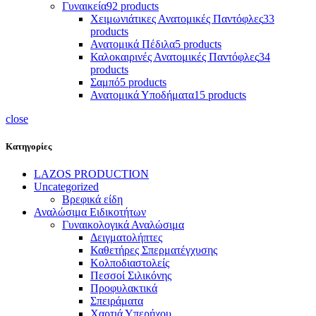
Γυναικεία
92 products
Χειμωνιάτικες Ανατομικές Παντόφλες
33
products
Ανατομικά Πέδιλα
5 products
Καλοκαιρινές Ανατομικές Παντόφλες
34
products
Σαμπό
5 products
Ανατομικά Υποδήματα
15 products
close
Κατηγορίες
LAZOS PRODUCTION
Uncategorized
Βρεφικά είδη
Αναλώσιμα Ειδικοτήτων
Γυναικολογικά Αναλώσιμα
Δειγματολήπτες
Καθετήρες Σπερματέγχυσης
Κολποδιαστολείς
Πεσσοί Σιλικόνης
Προφυλακτικά
Σπειράματα
Χαρτιά Υπερήχου