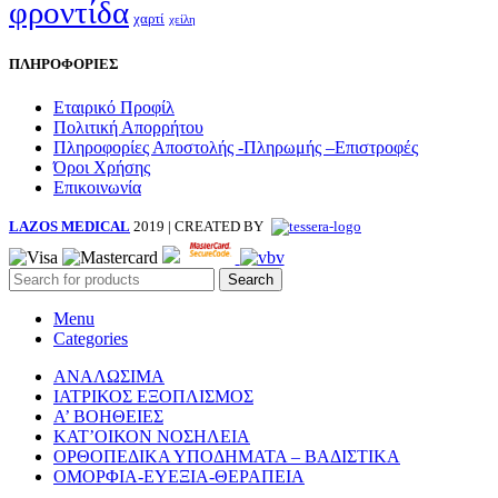
φροντίδα
χαρτί
χείλη
ΠΛΗΡΟΦΟΡΙΕΣ
Εταιρικό Προφίλ
Πολιτική Απορρήτου
Πληροφορίες Αποστολής -Πληρωμής –Επιστροφές
Όροι Χρήσης
Επικοινωνία
LAZOS MEDICAL
2019 | CREATED BY
Search
Menu
Categories
ΑΝΑΛΩΣΙΜΑ
ΙΑΤΡΙΚΟΣ ΕΞΟΠΛΙΣΜΟΣ
Α’ ΒΟΗΘΕΙΕΣ
ΚΑΤ’ΟΙΚΟΝ ΝΟΣΗΛΕΙΑ
ΟΡΘΟΠΕΔΙΚΑ ΥΠΟΔΗΜΑΤΑ – ΒΑΔΙΣΤΙΚΑ
ΟΜΟΡΦΙΑ-ΕΥΕΞΙΑ-ΘΕΡΑΠΕΙΑ