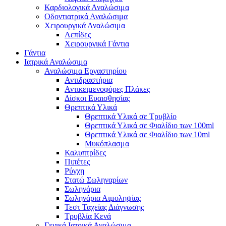
Καρδιολογικά Αναλώσιμα
Οδοντιατρικά Αναλώσιμα
Χειρουργικά Αναλώσιμα
Λεπίδες
Χειρουργικά Γάντια
Γάντια
Ιατρικά Αναλώσιμα
Αναλώσιμα Εργαστηρίου
Αντιδραστήρια
Αντικειμενοφόρες Πλάκες
Δίσκοι Ευαισθησίας
Θρεπτικά Υλικά
Θρεπτικά Υλικά σε Τρυβλίο
Θρεπτικά Υλικά σε Φιαλίδιο των 100ml
Θρεπτικά Υλικά σε Φιαλίδιο των 10ml
Μυκόπλασμα
Καλυπτρίδες
Πιπέτες
Ρύγχη
Στατώ Σωληναρίων
Σωληνάρια
Σωληνάρια Αιμοληψίας
Τεστ Ταχείας Διάγνωσης
Τρυβλία Κενά
Γενικά Ιατρικά Αναλώσιμα