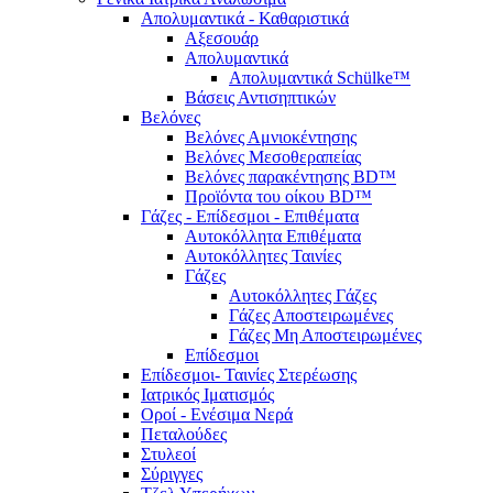
Απολυμαντικά - Καθαριστικά
Αξεσουάρ
Απολυμαντικά
Απολυμαντικά Schülke™
Βάσεις Αντισηπτικών
Βελόνες
Βελόνες Αμνιοκέντησης
Βελόνες Μεσοθεραπείας
Βελόνες παρακέντησης BD™
Προϊόντα του οίκου BD™
Γάζες - Επίδεσμοι - Επιθέματα
Αυτοκόλλητα Επιθέματα
Αυτοκόλλητες Ταινίες
Γάζες
Αυτοκόλλητες Γάζες
Γάζες Αποστειρωμένες
Γάζες Μη Αποστειρωμένες
Επίδεσμοι
Επίδεσμοι- Ταινίες Στερέωσης
Ιατρικός Ιματισμός
Οροί - Ενέσιμα Νερά
Πεταλούδες
Στυλεοί
Σύριγγες