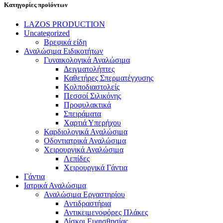
Κατηγορίες προϊόντων
LAZOS PRODUCTION
Uncategorized
Βρεφικά είδη
Αναλώσιμα Ειδικοτήτων
Γυναικολογικά Αναλώσιμα
Δειγματολήπτες
Καθετήρες Σπερματέγχυσης
Κολποδιαστολείς
Πεσσοί Σιλικόνης
Προφυλακτικά
Σπειράματα
Χαρτιά Υπερήχου
Καρδιολογικά Αναλώσιμα
Οδοντιατρικά Αναλώσιμα
Χειρουργικά Αναλώσιμα
Λεπίδες
Χειρουργικά Γάντια
Γάντια
Ιατρικά Αναλώσιμα
Αναλώσιμα Εργαστηρίου
Αντιδραστήρια
Αντικειμενοφόρες Πλάκες
Δίσκοι Ευαισθησίας