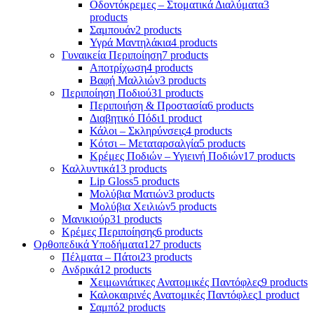
Οδοντόκρεμες – Στοματικά Διαλύματα
3
products
Σαμπουάν
2 products
Υγρά Μαντηλάκια
4 products
Γυναικεία Περιποίηση
7 products
Αποτρίχωση
4 products
Βαφή Μαλλιών
3 products
Περιποίηση Ποδιού
31 products
Περιποιήση & Προστασία
6 products
Διαβητικό Πόδι
1 product
Κάλοι – Σκληρύνσεις
4 products
Κότσι – Μεταταρσαλγία
5 products
Κρέμες Ποδιών – Υγιεινή Ποδιών
17 products
Καλλυντικά
13 products
Lip Gloss
5 products
Μολύβια Ματιών
3 products
Μολύβια Χειλιών
5 products
Μανικιούρ
31 products
Κρέμες Περιποίησης
6 products
Ορθοπεδικά Υποδήματα
127 products
Πέλματα – Πάτοι
23 products
Ανδρικά
12 products
Χειμωνιάτικες Ανατομικές Παντόφλες
9 products
Καλοκαιρινές Ανατομικές Παντόφλες
1 product
Σαμπό
2 products