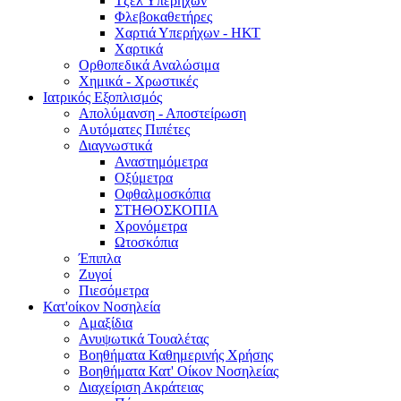
Τζελ Υπερήχων
Φλεβοκαθετήρες
Χαρτιά Υπερήχων - ΗΚΤ
Χαρτικά
Ορθοπεδικά Αναλώσιμα
Χημικά - Χρωστικές
Ιατρικός Εξοπλισμός
Απολύμανση - Αποστείρωση
Αυτόματες Πιπέτες
Διαγνωστικά
Αναστημόμετρα
Οξύμετρα
Οφθαλμοσκόπια
ΣΤΗΘΟΣΚΟΠΙΑ
Χρονόμετρα
Ωτοσκόπια
Έπιπλα
Ζυγοί
Πιεσόμετρα
Κατ'οίκον Νοσηλεία
Αμαξίδια
Ανυψωτικά Τουαλέτας
Βοηθήματα Καθημερινής Χρήσης
Βοηθήματα Κατ' Οίκον Νοσηλείας
Διαχείριση Ακράτειας