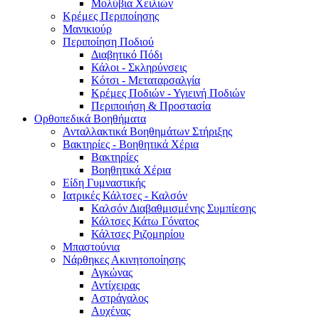
Μολύβια Χειλιών
Κρέμες Περιποίησης
Μανικιούρ
Περιποίηση Ποδιού
Διαβητικό Πόδι
Κάλοι - Σκληρύνσεις
Κότσι - Μεταταρσαλγία
Κρέμες Ποδιών - Υγιεινή Ποδιών
Περιποιήση & Προστασία
Ορθοπεδικά Βοηθήματα
Ανταλλακτικά Βοηθημάτων Στήριξης
Βακτηρίες - Βοηθητικά Χέρια
Βακτηρίες
Βοηθητικά Χέρια
Είδη Γυμναστικής
Ιατρικές Κάλτσες - Καλσόν
Καλσόν Διαβαθμισμένης Συμπίεσης
Κάλτσες Κάτω Γόνατος
Κάλτσες Ριζομηρίου
Μπαστούνια
Νάρθηκες Ακινητοποίησης
Αγκώνας
Αντίχειρας
Αστράγαλος
Αυχένας