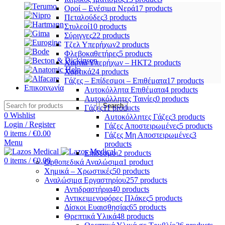
Οροί – Ενέσιμα Νερά
17 products
Πεταλούδες
3 products
Στυλεοί
10 products
Σύριγγες
22 products
Τζελ Υπερήχων
2 products
Φλεβοκαθετήρες
5 products
Χαρτιά Υπερήχων – ΗΚΤ
2 products
Χαρτικά
24 products
Γάζες – Επίδεσμοι – Επιθέματα
17 products
Επικοινωνία
Αυτοκόλλητα Επιθέματα
4 products
Αυτοκόλλητες Ταινίες
0 products
Search
Γάζες
11 products
0
Wishlist
Αυτοκόλλητες Γάζες
3 products
Login / Register
Γάζες Αποστειρωμένες
5 products
0
items
/
€
0.00
Γάζες Μη Αποστειρωμένες
3
Menu
products
Επίδεσμοι
2 products
0
items
/
€
0.00
Ορθοπεδικά Αναλώσιμα
1 product
Χημικά – Χρωστικές
50 products
Αναλώσιμα Εργαστηρίου
257 products
Αντιδραστήρια
40 products
Αντικειμενοφόρες Πλάκες
5 products
Δίσκοι Ευαισθησίας
65 products
Θρεπτικά Υλικά
48 products