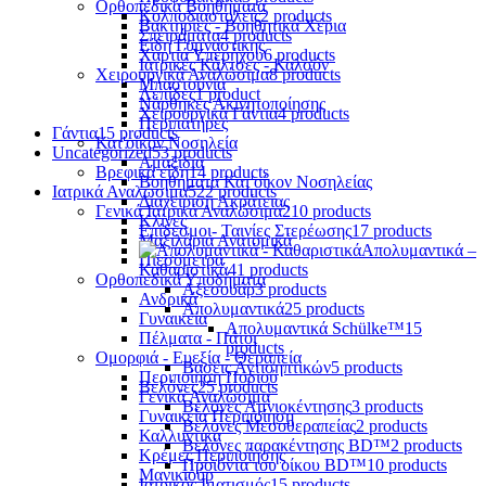
Ορθοπεδικά Βοηθήματα
Κολποδιαστολείς
2 products
Βακτηρίες - Βοηθητικά Χέρια
Σπειράματα
4 products
Είδη Γυμναστικής
Χαρτιά Υπερήχου
6 products
Ιατρικές Κάλτσες - Καλσόν
Χειρουργικά Αναλώσιμα
8 products
Μπαστούνια
Λεπίδες
1 product
Νάρθηκες Ακινητοποίησης
Χειρουργικά Γάντια
4 products
Περιπατήρες
Γάντια
15 products
Κατ'οίκον Νοσηλεία
Uncategorized
53 products
Αμαξίδια
Βρεφικά είδη
14 products
Βοηθήματα Κατ'οίκον Νοσηλείας
Ιατρικά Αναλώσιμα
522 products
Διαχείριση Ακράτειας
Γενικά Ιατρικά Αναλώσιμα
210 products
Κλίνες
Επίδεσμοι- Ταινίες Στερέωσης
17 products
Μαξιλάρια Ανατομικά
Απολυμαντικά –
Πιεσόμετρα
Καθαριστικά
41 products
Ορθοπεδικά Υποδήματα
Αξεσουάρ
3 products
Ανδρικά
Απολυμαντικά
25 products
Γυναικεία
Απολυμαντικά Schülke™
15
Πέλματα - Πάτοι
products
Ομορφιά - Ευεξία - Θεραπεία
Βάσεις Αντισηπτικών
5 products
Περιποίηση Ποδιού
Βελόνες
25 products
Γενικά Αναλώσιμα
Βελόνες Αμνιοκέντησης
3 products
Γυναικεία Περιποίηση
Βελόνες Μεσοθεραπείας
2 products
Καλλυντικά
Βελόνες παρακέντησης BD™
2 products
Κρέμες Περιποίησης
Προϊόντα του οίκου BD™
10 products
Μανικιούρ
Ιατρικός Ιματισμός
15 products