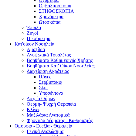
Οξύμετρα
Οφθαλμοσκόπια
ΣΤΗΘΟΣΚΟΠΙΑ
Χρονόμετρα
Ωτοσκόπια
Έπιπλα
Ζυγοί
Πιεσόμετρα
Κατ'οίκον Νοσηλεία
Αμαξίδια
Ανυψωτικά Τουαλέτας
Βοηθήματα Καθημερινής Χρήσης
Βοηθήματα Κατ' Οίκον Νοσηλείας
Διαχείριση Ακράτειας
Πάνες
Σερβιετάκια
Σλιπ
Υποσέντονα
Δοχεία Ούρων
Θερμή- Ψυχρή Θεραπεία
Κλίνες
Μαξιλάρια Ανατομικά
Φροντίδα δέρματος - Καθαρισμός
Ομορφιά - Ευεξία - Θεραπεία
Γενικά Αναλώσιμα