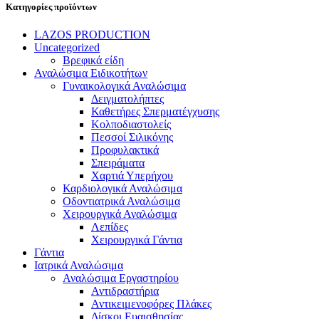
Κατηγορίες προϊόντων
LAZOS PRODUCTION
Uncategorized
Βρεφικά είδη
Αναλώσιμα Ειδικοτήτων
Γυναικολογικά Αναλώσιμα
Δειγματολήπτες
Καθετήρες Σπερματέγχυσης
Κολποδιαστολείς
Πεσσοί Σιλικόνης
Προφυλακτικά
Σπειράματα
Χαρτιά Υπερήχου
Καρδιολογικά Αναλώσιμα
Οδοντιατρικά Αναλώσιμα
Χειρουργικά Αναλώσιμα
Λεπίδες
Χειρουργικά Γάντια
Γάντια
Ιατρικά Αναλώσιμα
Αναλώσιμα Εργαστηρίου
Αντιδραστήρια
Αντικειμενοφόρες Πλάκες
Δίσκοι Ευαισθησίας