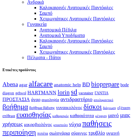
Ανδρικά
Καλοκαιρινές Ανατομικές Παντόφλες
Σαμπό
Χειμωνιάτικες Ανατομικές Παντόφλες
Γυναικεία
Ανατομικά Πέδιλα
Ανατομικά Υποδήματα
Καλοκαιρινές Ανατομικές Παντόφλες
Σαμπό
Χειμωνιάτικες Ανατομικές Παντόφλες
Πέλματα - Πάτοι
Ετικέτες προϊόντος
alfacare
bioprepare
Abena
BD
agar
anatomic help
bode
sd
lorin
HARTMANN
diagon
ΓΑΝΤΙΑ
gehwol
vacutainer
αντιδραστήριο
ΠΡΟΣΤΑΣΙΑ
άγαρ
αιμοληψία
απολυμαντικό
βοήθημα
δίσκοι
γυναικολόγος
εξέταση
βοήθημα βάδισης
διάγνωση
ευαισθησίας
μιας
μανό
καθαριότητα
επίθεμα
καθαρισμός
μέτρηση
παθήσεις
χρήσεως
νύχια
μικροβιολόγος
μπαστούνι
περιποίηση
τρυβλίο
σωληνάρια
σύριγγες
υγιεινή
πιπέτα