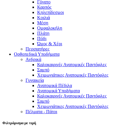
Γόνατο
Καρπός
Κηλεπίδεσμοι
Κοιλιά
Μέση
Ομφαλοκήλη
Πλάτη
Πόδι
Ώμος & Χέρι
Περιπατήρες
Ορθοπεδικά Υποδήματα
Ανδρικά
Καλοκαιρινές Ανατομικές Παντόφλες
Σαμπό
Χειμωνιάτικες Ανατομικές Παντόφλες
Γυναικεία
Ανατομικά Πέδιλα
Ανατομικά Υποδήματα
Καλοκαιρινές Ανατομικές Παντόφλες
Σαμπό
Χειμωνιάτικες Ανατομικές Παντόφλες
Πέλματα - Πάτοι
Φιλτράρισμα με τιμή