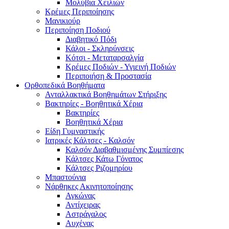
Μολύβια Χειλιών
Κρέμες Περιποίησης
Μανικιούρ
Περιποίηση Ποδιού
Διαβητικό Πόδι
Κάλοι - Σκληρύνσεις
Κότσι - Μεταταρσαλγία
Κρέμες Ποδιών - Υγιεινή Ποδιών
Περιποιήση & Προστασία
Ορθοπεδικά Βοηθήματα
Ανταλλακτικά Βοηθημάτων Στήριξης
Βακτηρίες - Βοηθητικά Χέρια
Βακτηρίες
Βοηθητικά Χέρια
Είδη Γυμναστικής
Ιατρικές Κάλτσες - Καλσόν
Καλσόν Διαβαθμισμένης Συμπίεσης
Κάλτσες Κάτω Γόνατος
Κάλτσες Ριζομηρίου
Μπαστούνια
Νάρθηκες Ακινητοποίησης
Αγκώνας
Αντίχειρας
Αστράγαλος
Αυχένας