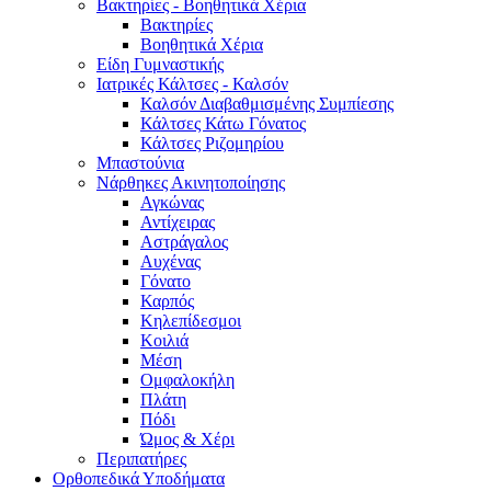
Βακτηρίες - Βοηθητικά Χέρια
Βακτηρίες
Βοηθητικά Χέρια
Είδη Γυμναστικής
Ιατρικές Κάλτσες - Καλσόν
Καλσόν Διαβαθμισμένης Συμπίεσης
Κάλτσες Κάτω Γόνατος
Κάλτσες Ριζομηρίου
Μπαστούνια
Νάρθηκες Ακινητοποίησης
Αγκώνας
Αντίχειρας
Αστράγαλος
Αυχένας
Γόνατο
Καρπός
Κηλεπίδεσμοι
Κοιλιά
Μέση
Ομφαλοκήλη
Πλάτη
Πόδι
Ώμος & Χέρι
Περιπατήρες
Ορθοπεδικά Υποδήματα