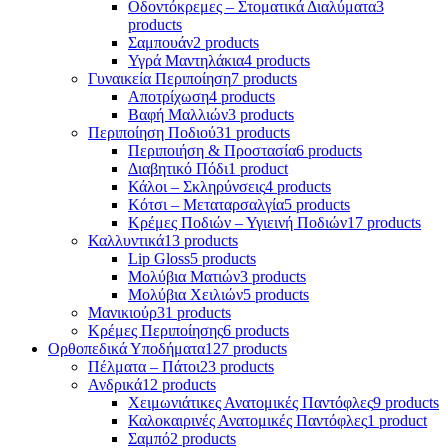
Οδοντόκρεμες – Στοματικά Διαλύματα
3
products
Σαμπουάν
2 products
Υγρά Μαντηλάκια
4 products
Γυναικεία Περιποίηση
7 products
Αποτρίχωση
4 products
Βαφή Μαλλιών
3 products
Περιποίηση Ποδιού
31 products
Περιποιήση & Προστασία
6 products
Διαβητικό Πόδι
1 product
Κάλοι – Σκληρύνσεις
4 products
Κότσι – Μεταταρσαλγία
5 products
Κρέμες Ποδιών – Υγιεινή Ποδιών
17 products
Καλλυντικά
13 products
Lip Gloss
5 products
Μολύβια Ματιών
3 products
Μολύβια Χειλιών
5 products
Μανικιούρ
31 products
Κρέμες Περιποίησης
6 products
Ορθοπεδικά Υποδήματα
127 products
Πέλματα – Πάτοι
23 products
Ανδρικά
12 products
Χειμωνιάτικες Ανατομικές Παντόφλες
9 products
Καλοκαιρινές Ανατομικές Παντόφλες
1 product
Σαμπό
2 products