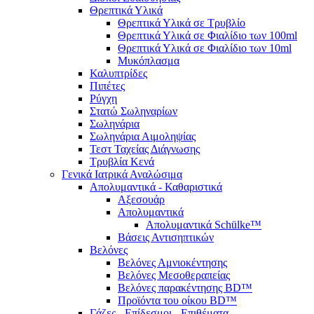
Θρεπτικά Υλικά
Θρεπτικά Υλικά σε Τρυβλίο
Θρεπτικά Υλικά σε Φιαλίδιο των 100ml
Θρεπτικά Υλικά σε Φιαλίδιο των 10ml
Μυκόπλασμα
Καλυπτρίδες
Πιπέτες
Ρύγχη
Στατώ Σωληναρίων
Σωληνάρια
Σωληνάρια Αιμοληψίας
Τεστ Ταχείας Διάγνωσης
Τρυβλία Κενά
Γενικά Ιατρικά Αναλώσιμα
Απολυμαντικά - Καθαριστικά
Αξεσουάρ
Απολυμαντικά
Απολυμαντικά Schülke™
Βάσεις Αντισηπτικών
Βελόνες
Βελόνες Αμνιοκέντησης
Βελόνες Μεσοθεραπείας
Βελόνες παρακέντησης BD™
Προϊόντα του οίκου BD™
Γάζες - Επίδεσμοι - Επιθέματα