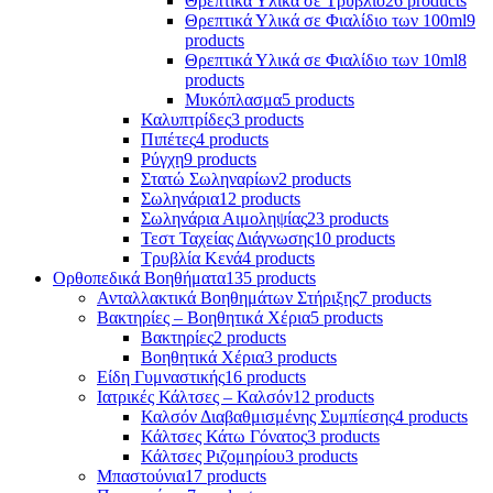
Θρεπτικά Υλικά σε Τρυβλίο
26 products
Θρεπτικά Υλικά σε Φιαλίδιο των 100ml
9
products
Θρεπτικά Υλικά σε Φιαλίδιο των 10ml
8
products
Μυκόπλασμα
5 products
Καλυπτρίδες
3 products
Πιπέτες
4 products
Ρύγχη
9 products
Στατώ Σωληναρίων
2 products
Σωληνάρια
12 products
Σωληνάρια Αιμοληψίας
23 products
Τεστ Ταχείας Διάγνωσης
10 products
Τρυβλία Κενά
4 products
Ορθοπεδικά Βοηθήματα
135 products
Ανταλλακτικά Βοηθημάτων Στήριξης
7 products
Βακτηρίες – Βοηθητικά Χέρια
5 products
Βακτηρίες
2 products
Βοηθητικά Χέρια
3 products
Είδη Γυμναστικής
16 products
Ιατρικές Κάλτσες – Καλσόν
12 products
Καλσόν Διαβαθμισμένης Συμπίεσης
4 products
Κάλτσες Κάτω Γόνατος
3 products
Κάλτσες Ριζομηρίου
3 products
Μπαστούνια
17 products