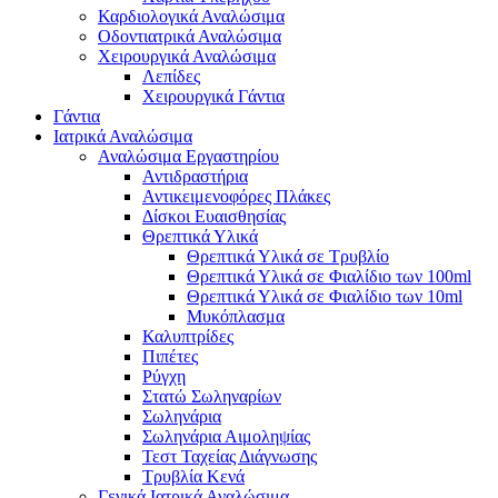
Καρδιολογικά Αναλώσιμα
Οδοντιατρικά Αναλώσιμα
Χειρουργικά Αναλώσιμα
Λεπίδες
Χειρουργικά Γάντια
Γάντια
Ιατρικά Αναλώσιμα
Αναλώσιμα Εργαστηρίου
Αντιδραστήρια
Αντικειμενοφόρες Πλάκες
Δίσκοι Ευαισθησίας
Θρεπτικά Υλικά
Θρεπτικά Υλικά σε Τρυβλίο
Θρεπτικά Υλικά σε Φιαλίδιο των 100ml
Θρεπτικά Υλικά σε Φιαλίδιο των 10ml
Μυκόπλασμα
Καλυπτρίδες
Πιπέτες
Ρύγχη
Στατώ Σωληναρίων
Σωληνάρια
Σωληνάρια Αιμοληψίας
Τεστ Ταχείας Διάγνωσης
Τρυβλία Κενά
Γενικά Ιατρικά Αναλώσιμα