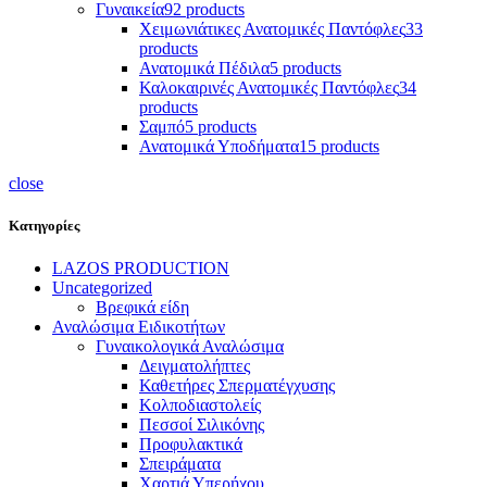
Γυναικεία
92 products
Χειμωνιάτικες Ανατομικές Παντόφλες
33
products
Ανατομικά Πέδιλα
5 products
Καλοκαιρινές Ανατομικές Παντόφλες
34
products
Σαμπό
5 products
Ανατομικά Υποδήματα
15 products
close
Κατηγορίες
LAZOS PRODUCTION
Uncategorized
Βρεφικά είδη
Αναλώσιμα Ειδικοτήτων
Γυναικολογικά Αναλώσιμα
Δειγματολήπτες
Καθετήρες Σπερματέγχυσης
Κολποδιαστολείς
Πεσσοί Σιλικόνης
Προφυλακτικά
Σπειράματα
Χαρτιά Υπερήχου