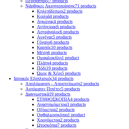
Περιπατήρες
7 products
Νάρθηκες Ακινητοποίησης
71 products
Κηλεπίδεσμοι
2 products
Κοιλιά
4 products
Αγκώνας
4 products
Αντίχειρας
6 products
Αστράγαλος
6 products
Αυχένας
5 products
Γόνατο
6 products
Καρπός
10 products
Μέση
6 products
Ομφαλοκήλη
1 product
Πλάτη
4 products
Πόδι
19 products
Ώμος & Χέρι
5 products
Ιατρικός Εξοπλισμός
34 products
Απολύμανση – Αποστείρωση
2 products
Αυτόματες Πιπέτες
5 products
Διαγνωστικά
19 products
ΣΤΗΘΟΣΚΟΠΙΑ
4 products
Αναστημόμετρα
3 products
Οξύμετρα
2 products
Οφθαλμοσκόπια
1 product
Χρονόμετρα
2 products
Ωτοσκόπια
7 products