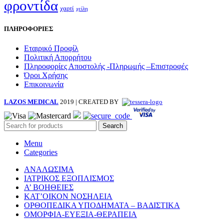
φροντίδα
χαρτί
χείλη
ΠΛΗΡΟΦΟΡΙΕΣ
Εταιρικό Προφίλ
Πολιτική Απορρήτου
Πληροφορίες Αποστολής -Πληρωμής –Επιστροφές
Όροι Χρήσης
Επικοινωνία
LAZOS MEDICAL
2019 | CREATED BY
Search
Menu
Categories
ΑΝΑΛΩΣΙΜΑ
ΙΑΤΡΙΚΟΣ ΕΞΟΠΛΙΣΜΟΣ
Α’ ΒΟΗΘΕΙΕΣ
ΚΑΤ’ΟΙΚΟΝ ΝΟΣΗΛΕΙΑ
ΟΡΘΟΠΕΔΙΚΑ ΥΠΟΔΗΜΑΤΑ – ΒΑΔΙΣΤΙΚΑ
ΟΜΟΡΦΙΑ-ΕΥΕΞΙΑ-ΘΕΡΑΠΕΙΑ