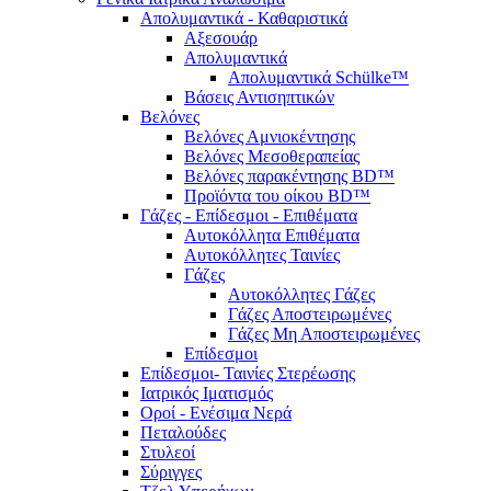
Απολυμαντικά - Καθαριστικά
Αξεσουάρ
Απολυμαντικά
Απολυμαντικά Schülke™
Βάσεις Αντισηπτικών
Βελόνες
Βελόνες Αμνιοκέντησης
Βελόνες Μεσοθεραπείας
Βελόνες παρακέντησης BD™
Προϊόντα του οίκου BD™
Γάζες - Επίδεσμοι - Επιθέματα
Αυτοκόλλητα Επιθέματα
Αυτοκόλλητες Ταινίες
Γάζες
Αυτοκόλλητες Γάζες
Γάζες Αποστειρωμένες
Γάζες Μη Αποστειρωμένες
Επίδεσμοι
Επίδεσμοι- Ταινίες Στερέωσης
Ιατρικός Ιματισμός
Οροί - Ενέσιμα Νερά
Πεταλούδες
Στυλεοί
Σύριγγες