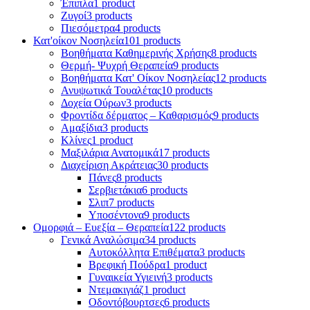
Έπιπλα
1 product
Ζυγοί
3 products
Πιεσόμετρα
4 products
Κατ'οίκον Νοσηλεία
101 products
Βοηθήματα Καθημερινής Χρήσης
8 products
Θερμή- Ψυχρή Θεραπεία
9 products
Βοηθήματα Κατ' Οίκον Νοσηλείας
12 products
Ανυψωτικά Τουαλέτας
10 products
Δοχεία Ούρων
3 products
Φροντίδα δέρματος – Καθαρισμός
9 products
Αμαξίδια
3 products
Κλίνες
1 product
Μαξιλάρια Ανατομικά
17 products
Διαχείριση Ακράτειας
30 products
Πάνες
8 products
Σερβιετάκια
6 products
Σλιπ
7 products
Υποσέντονα
9 products
Ομορφιά – Ευεξία – Θεραπεία
122 products
Γενικά Αναλώσιμα
34 products
Αυτοκόλλητα Επιθέματα
3 products
Βρεφική Πούδρα
1 product
Γυναικεία Υγιεινή
3 products
Ντεμακιγιάζ
1 product
Οδοντόβουρτσες
6 products