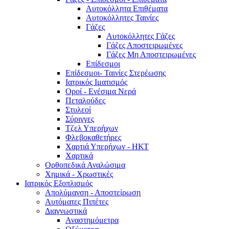
Αυτοκόλλητα Επιθέματα
Αυτοκόλλητες Ταινίες
Γάζες
Αυτοκόλλητες Γάζες
Γάζες Αποστειρωμένες
Γάζες Μη Αποστειρωμένες
Επίδεσμοι
Επίδεσμοι- Ταινίες Στερέωσης
Ιατρικός Ιματισμός
Οροί - Ενέσιμα Νερά
Πεταλούδες
Στυλεοί
Σύριγγες
Τζελ Υπερήχων
Φλεβοκαθετήρες
Χαρτιά Υπερήχων - ΗΚΤ
Χαρτικά
Ορθοπεδικά Αναλώσιμα
Χημικά - Χρωστικές
Ιατρικός Εξοπλισμός
Απολύμανση - Αποστείρωση
Αυτόματες Πιπέτες
Διαγνωστικά
Αναστημόμετρα