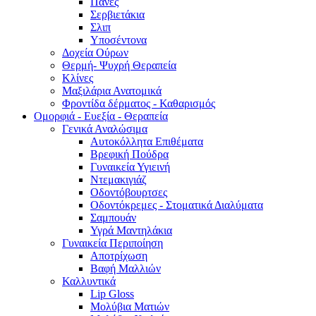
Πάνες
Σερβιετάκια
Σλιπ
Υποσέντονα
Δοχεία Ούρων
Θερμή- Ψυχρή Θεραπεία
Κλίνες
Μαξιλάρια Ανατομικά
Φροντίδα δέρματος - Καθαρισμός
Ομορφιά - Ευεξία - Θεραπεία
Γενικά Αναλώσιμα
Αυτοκόλλητα Επιθέματα
Βρεφική Πούδρα
Γυναικεία Υγιεινή
Ντεμακιγιάζ
Οδοντόβουρτσες
Οδοντόκρεμες - Στοματικά Διαλύματα
Σαμπουάν
Υγρά Μαντηλάκια
Γυναικεία Περιποίηση
Αποτρίχωση
Βαφή Μαλλιών
Καλλυντικά
Lip Gloss
Μολύβια Ματιών