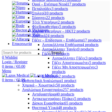
Οροί – Ενέσιμα Νερά
17 products
Πεταλούδες
3 products
Στυλεοί
10 products
Σύριγγες
22 products
Τζελ Υπερήχων
2 products
Φλεβοκαθετήρες
5 products
Χαρτιά Υπερήχων – ΗΚΤ
2 products
Χαρτικά
24 products
Γάζες – Επίδεσμοι – Επιθέματα
17 products
Επικοινωνία
Αυτοκόλλητα Επιθέματα
4 products
Αυτοκόλλητες Ταινίες
0 products
Search
Γάζες
11 products
0
Wishlist
Αυτοκόλλητες Γάζες
3 products
Login / Register
Γάζες Αποστειρωμένες
5 products
0
items
/
€
0.00
Γάζες Μη Αποστειρωμένες
3
Menu
products
Επίδεσμοι
2 products
0
items
/
€
0.00
Ορθοπεδικά Αναλώσιμα
1 product
Χημικά – Χρωστικές
50 products
Αναλώσιμα Εργαστηρίου
257 products
Αντιδραστήρια
40 products
Αντικειμενοφόρες Πλάκες
5 products
Δίσκοι Ευαισθησίας
65 products
Θρεπτικά Υλικά
48 products