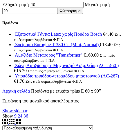
Ελάχιστη τιμή
Μέγιστη τιμή
Φιλτράρισμα
Προϊόντα
Εξεταστικά Γάντια Latex χωρίς Πούδρα Bosch
€
4.40
Στις
τιμές συμπεριλαμβάνεται Φ.Π.Α
Σπείραμα Eurogine Τ 380 Cu (Mini, Normal)
€
13.40
Στις
τιμές συμπεριλαμβάνεται Φ.Π.Α
Αμαξίδιο Μεταφοράς "Transformer"
€
160.00
Στις τιμές
συμπεριλαμβάνεται Φ.Π.Α
Ζώνη Αμαξιδίου με Μηχανισμό Ασφαλείας (AC - 460 )
€
15.20
Στις τιμές συμπεριλαμβάνεται Φ.Π.Α
Υποπόδιο τριπόδου-τετραπόδου μπαστουνιού (AC-267)
€
1.70
Στις τιμές συμπεριλαμβάνεται Φ.Π.Α
Αρχική σελίδα
Προϊόντα με ετικέτα “plus E 60 x 90”
Εμφάνιση του μοναδικού αποτελέσματος
Show sidebar
Show
9
24
36