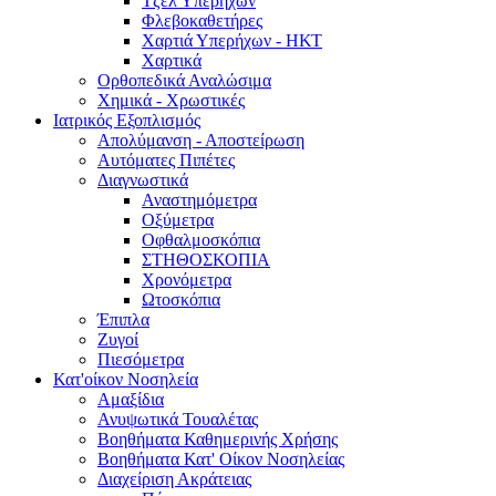
Τζελ Υπερήχων
Φλεβοκαθετήρες
Χαρτιά Υπερήχων - ΗΚΤ
Χαρτικά
Ορθοπεδικά Αναλώσιμα
Χημικά - Χρωστικές
Ιατρικός Εξοπλισμός
Απολύμανση - Αποστείρωση
Αυτόματες Πιπέτες
Διαγνωστικά
Αναστημόμετρα
Οξύμετρα
Οφθαλμοσκόπια
ΣΤΗΘΟΣΚΟΠΙΑ
Χρονόμετρα
Ωτοσκόπια
Έπιπλα
Ζυγοί
Πιεσόμετρα
Κατ'οίκον Νοσηλεία
Αμαξίδια
Ανυψωτικά Τουαλέτας
Βοηθήματα Καθημερινής Χρήσης
Βοηθήματα Κατ' Οίκον Νοσηλείας
Διαχείριση Ακράτειας