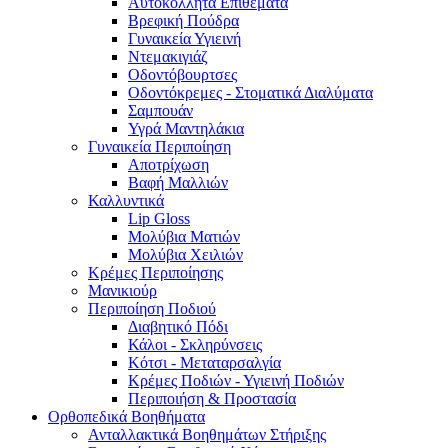
Αυτοκόλλητα Επιθέματα
Βρεφική Πούδρα
Γυναικεία Υγιεινή
Ντεμακιγιάζ
Οδοντόβουρτσες
Οδοντόκρεμες - Στοματικά Διαλύματα
Σαμπουάν
Υγρά Μαντηλάκια
Γυναικεία Περιποίηση
Αποτρίχωση
Βαφή Μαλλιών
Καλλυντικά
Lip Gloss
Μολύβια Ματιών
Μολύβια Χειλιών
Κρέμες Περιποίησης
Μανικιούρ
Περιποίηση Ποδιού
Διαβητικό Πόδι
Κάλοι - Σκληρύνσεις
Κότσι - Μεταταρσαλγία
Κρέμες Ποδιών - Υγιεινή Ποδιών
Περιποιήση & Προστασία
Ορθοπεδικά Βοηθήματα
Ανταλλακτικά Βοηθημάτων Στήριξης