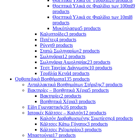
Θρεπτικά Υλικά σε Τρυβλίο
26 products
Θρεπτικά Υλικά σε Φιαλίδιο των 100ml
9
products
Θρεπτικά Υλικά σε Φιαλίδιο των 10ml
8
products
Μυκόπλασμα
5 products
Καλυπτρίδες
3 products
Πιπέτες
4 products
Ρύγχη
9 products
Στατώ Σωληναρίων
2 products
Σωληνάρια
12 products
Σωληνάρια Αιμοληψίας
23 products
Τεστ Ταχείας Διάγνωσης
10 products
Τρυβλία Κενά
4 products
Ορθοπεδικά Βοηθήματα
135 products
Ανταλλακτικά Βοηθημάτων Στήριξης
7 products
Βακτηρίες – Βοηθητικά Χέρια
5 products
Βακτηρίες
2 products
Βοηθητικά Χέρια
3 products
Είδη Γυμναστικής
16 products
Ιατρικές Κάλτσες – Καλσόν
12 products
Καλσόν Διαβαθμισμένης Συμπίεσης
4 products
Κάλτσες Κάτω Γόνατος
3 products
Κάλτσες Ριζομηρίου
3 products
Μπαστούνια
17 products