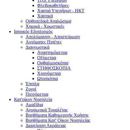
Τζελ Υπερήχων
Φλεβοκαθετήρες
Χαρτιά Υπερήχων - ΗΚΤ
Χαρτικά
Ορθοπεδικά Αναλώσιμα
Χημικά - Χρωστικές
Ιατρικός Εξοπλισμός
Απολύμανση - Αποστείρωση
Αυτόματες Πιπέτες
Διαγνωστικά
Αναστημόμετρα
Οξύμετρα
Οφθαλμοσκόπια
ΣΤΗΘΟΣΚΟΠΙΑ
Χρονόμετρα
Ωτοσκόπια
Έπιπλα
Ζυγοί
Πιεσόμετρα
Κατ'οίκον Νοσηλεία
Αμαξίδια
Ανυψωτικά Τουαλέτας
Βοηθήματα Καθημερινής Χρήσης
Βοηθήματα Κατ' Οίκον Νοσηλείας
Διαχείριση Ακράτειας