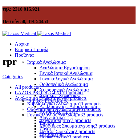
τηλ: 2310 915.921
Πεστών 50, ΤΚ 54453
Αρχική
Εταιρικό Προφίλ
Προϊόντα
rpr
Ιατρικά Αναλώσιμα
Αναλώσιμα Εργαστηρίου
Γενικά Ιατρικά Αναλώσιμα
Categories
Γυναικολογικά Αναλώσιμα
Ορθοπεδικά Αναλώσιμα
All
products
Χειρουργικά Αναλώσιμα
LAZOS PRODUCTION
1 product
Χημικά - Χρωστικές
Αναλώσιμα Ειδικοτήτων
98 products
Ιατρικός Εξοπλισμός
Καρδιολογικά Αναλώσιμα
11 products
Απολύμανση - Αποστείρωση
Οδοντιατρικά Αναλώσιμα
46 products
Αυτόματες Πιπέτες
Γυναικολογικά Αναλώσιμα
33 products
Διαγνωστικά
Δειγματολήπτες
7 products
Έπιπλα
Καθετήρες Σπερματέγχυσης
3 products
Ζυγοί
Πεσσοί Σιλικόνης
2 products
Πιεσόμετρα
Προφυλακτικά
3 products