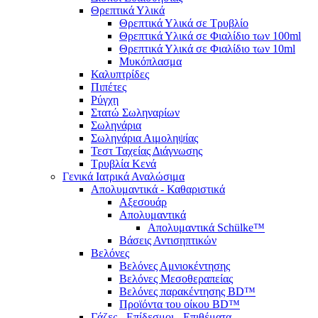
Θρεπτικά Υλικά
Θρεπτικά Υλικά σε Τρυβλίο
Θρεπτικά Υλικά σε Φιαλίδιο των 100ml
Θρεπτικά Υλικά σε Φιαλίδιο των 10ml
Μυκόπλασμα
Καλυπτρίδες
Πιπέτες
Ρύγχη
Στατώ Σωληναρίων
Σωληνάρια
Σωληνάρια Αιμοληψίας
Τεστ Ταχείας Διάγνωσης
Τρυβλία Κενά
Γενικά Ιατρικά Αναλώσιμα
Απολυμαντικά - Καθαριστικά
Αξεσουάρ
Απολυμαντικά
Απολυμαντικά Schülke™
Βάσεις Αντισηπτικών
Βελόνες
Βελόνες Αμνιοκέντησης
Βελόνες Μεσοθεραπείας
Βελόνες παρακέντησης BD™
Προϊόντα του οίκου BD™
Γάζες - Επίδεσμοι - Επιθέματα