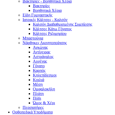
Βακτηρίες - Βοηθητικά Χέρια
Βακτηρίες
Βοηθητικά Χέρια
Είδη Γυμναστικής
Ιατρικές Κάλτσες - Καλσόν
Καλσόν Διαβαθμισμένης Συμπίεσης
Κάλτσες Κάτω Γόνατος
Κάλτσες Ριζομηρίου
Μπαστούνια
Νάρθηκες Ακινητοποίησης
Αγκώνας
Αντίχειρας
Αστράγαλος
Αυχένας
Γόνατο
Καρπός
Κηλεπίδεσμοι
Κοιλιά
Μέση
Ομφαλοκήλη
Πλάτη
Πόδι
Ώμος & Χέρι
Περιπατήρες
Ορθοπεδικά Υποδήματα