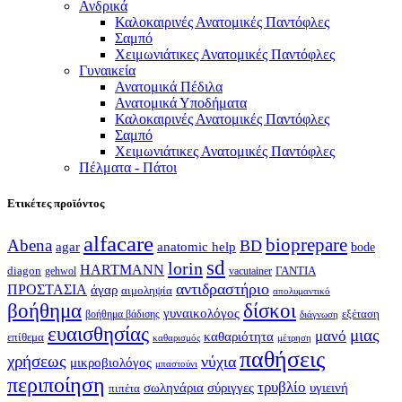
Ανδρικά
Καλοκαιρινές Ανατομικές Παντόφλες
Σαμπό
Χειμωνιάτικες Ανατομικές Παντόφλες
Γυναικεία
Ανατομικά Πέδιλα
Ανατομικά Υποδήματα
Καλοκαιρινές Ανατομικές Παντόφλες
Σαμπό
Χειμωνιάτικες Ανατομικές Παντόφλες
Πέλματα - Πάτοι
Ετικέτες προϊόντος
alfacare
bioprepare
Abena
BD
agar
anatomic help
bode
sd
lorin
HARTMANN
diagon
ΓΑΝΤΙΑ
gehwol
vacutainer
αντιδραστήριο
ΠΡΟΣΤΑΣΙΑ
άγαρ
αιμοληψία
απολυμαντικό
βοήθημα
δίσκοι
γυναικολόγος
εξέταση
βοήθημα βάδισης
διάγνωση
ευαισθησίας
μιας
μανό
καθαριότητα
επίθεμα
καθαρισμός
μέτρηση
παθήσεις
χρήσεως
νύχια
μικροβιολόγος
μπαστούνι
περιποίηση
τρυβλίο
σωληνάρια
σύριγγες
υγιεινή
πιπέτα