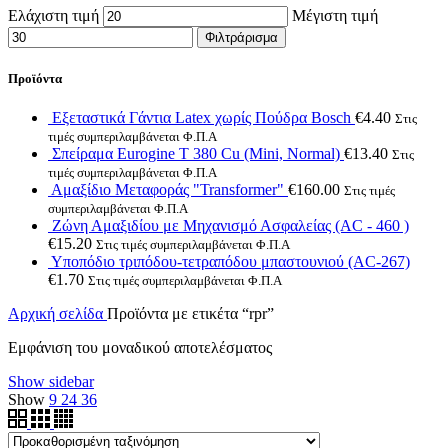
Ελάχιστη τιμή
Μέγιστη τιμή
Φιλτράρισμα
Προϊόντα
Εξεταστικά Γάντια Latex χωρίς Πούδρα Bosch
€
4.40
Στις
τιμές συμπεριλαμβάνεται Φ.Π.Α
Σπείραμα Eurogine Τ 380 Cu (Mini, Normal)
€
13.40
Στις
τιμές συμπεριλαμβάνεται Φ.Π.Α
Αμαξίδιο Μεταφοράς "Transformer"
€
160.00
Στις τιμές
συμπεριλαμβάνεται Φ.Π.Α
Ζώνη Αμαξιδίου με Μηχανισμό Ασφαλείας (AC - 460 )
€
15.20
Στις τιμές συμπεριλαμβάνεται Φ.Π.Α
Υποπόδιο τριπόδου-τετραπόδου μπαστουνιού (AC-267)
€
1.70
Στις τιμές συμπεριλαμβάνεται Φ.Π.Α
Αρχική σελίδα
Προϊόντα με ετικέτα “rpr”
Εμφάνιση του μοναδικού αποτελέσματος
Show sidebar
Show
9
24
36