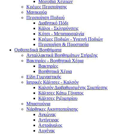
Μολύβια Χειλιών
Κρέμες Περιποίησης
Μανικιούρ
Περιποίηση Ποδιού
Διαβητικό Πόδι
Κάλοι - Σκληρύνσεις
Κότσι - Μεταταρσαλγία
Κρέμες Ποδιών - Υγιεινή Ποδιών
Περιποιήση & Προστασία
Ορθοπεδικά Βοηθήματα
Ανταλλακτικά Βοηθημάτων Στήριξης
Βακτηρίες - Βοηθητικά Χέρια
Βακτηρίες
Βοηθητικά Χέρια
Είδη Γυμναστικής
Ιατρικές Κάλτσες - Καλσόν
Καλσόν Διαβαθμισμένης Συμπίεσης
Κάλτσες Κάτω Γόνατος
Κάλτσες Ριζομηρίου
Μπαστούνια
Νάρθηκες Ακινητοποίησης
Αγκώνας
Αντίχειρας
Αστράγαλος
Αυχένας