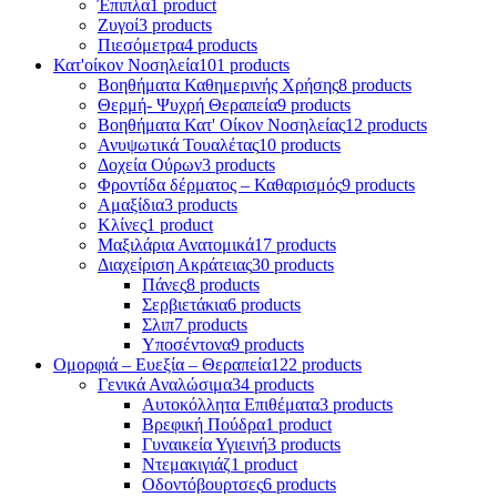
Έπιπλα
1 product
Ζυγοί
3 products
Πιεσόμετρα
4 products
Κατ'οίκον Νοσηλεία
101 products
Βοηθήματα Καθημερινής Χρήσης
8 products
Θερμή- Ψυχρή Θεραπεία
9 products
Βοηθήματα Κατ' Οίκον Νοσηλείας
12 products
Ανυψωτικά Τουαλέτας
10 products
Δοχεία Ούρων
3 products
Φροντίδα δέρματος – Καθαρισμός
9 products
Αμαξίδια
3 products
Κλίνες
1 product
Μαξιλάρια Ανατομικά
17 products
Διαχείριση Ακράτειας
30 products
Πάνες
8 products
Σερβιετάκια
6 products
Σλιπ
7 products
Υποσέντονα
9 products
Ομορφιά – Ευεξία – Θεραπεία
122 products
Γενικά Αναλώσιμα
34 products
Αυτοκόλλητα Επιθέματα
3 products
Βρεφική Πούδρα
1 product
Γυναικεία Υγιεινή
3 products
Ντεμακιγιάζ
1 product
Οδοντόβουρτσες
6 products