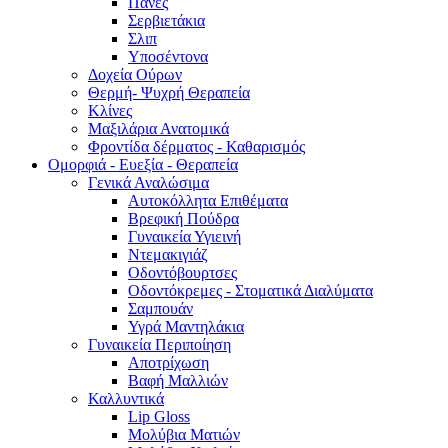
Πάνες
Σερβιετάκια
Σλιπ
Υποσέντονα
Δοχεία Ούρων
Θερμή- Ψυχρή Θεραπεία
Κλίνες
Μαξιλάρια Ανατομικά
Φροντίδα δέρματος - Καθαρισμός
Ομορφιά - Ευεξία - Θεραπεία
Γενικά Αναλώσιμα
Αυτοκόλλητα Επιθέματα
Βρεφική Πούδρα
Γυναικεία Υγιεινή
Ντεμακιγιάζ
Οδοντόβουρτσες
Οδοντόκρεμες - Στοματικά Διαλύματα
Σαμπουάν
Υγρά Μαντηλάκια
Γυναικεία Περιποίηση
Αποτρίχωση
Βαφή Μαλλιών
Καλλυντικά
Lip Gloss
Μολύβια Ματιών