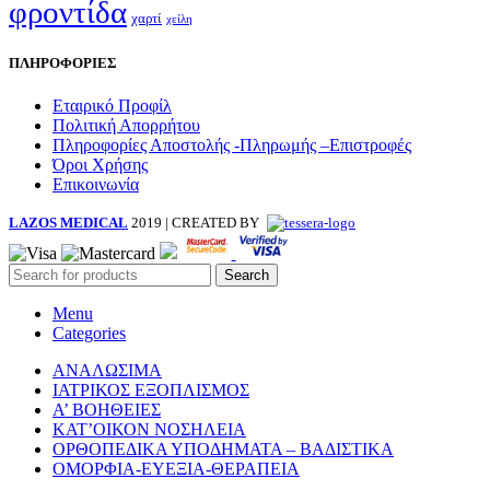
φροντίδα
χαρτί
χείλη
ΠΛΗΡΟΦΟΡΙΕΣ
Εταιρικό Προφίλ
Πολιτική Απορρήτου
Πληροφορίες Αποστολής -Πληρωμής –Επιστροφές
Όροι Χρήσης
Επικοινωνία
LAZOS MEDICAL
2019 | CREATED BY
Search
Menu
Categories
ΑΝΑΛΩΣΙΜΑ
ΙΑΤΡΙΚΟΣ ΕΞΟΠΛΙΣΜΟΣ
Α’ ΒΟΗΘΕΙΕΣ
ΚΑΤ’ΟΙΚΟΝ ΝΟΣΗΛΕΙΑ
ΟΡΘΟΠΕΔΙΚΑ ΥΠΟΔΗΜΑΤΑ – ΒΑΔΙΣΤΙΚΑ
ΟΜΟΡΦΙΑ-ΕΥΕΞΙΑ-ΘΕΡΑΠΕΙΑ