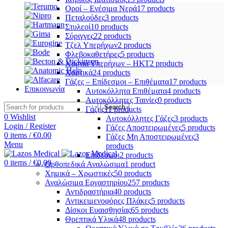
Οροί – Ενέσιμα Νερά
17 products
Πεταλούδες
3 products
Στυλεοί
10 products
Σύριγγες
22 products
Τζελ Υπερήχων
2 products
Φλεβοκαθετήρες
5 products
Χαρτιά Υπερήχων – ΗΚΤ
2 products
Χαρτικά
24 products
Γάζες – Επίδεσμοι – Επιθέματα
17 products
Επικοινωνία
Αυτοκόλλητα Επιθέματα
4 products
Αυτοκόλλητες Ταινίες
0 products
Search
Γάζες
11 products
0
Wishlist
Αυτοκόλλητες Γάζες
3 products
Login / Register
Γάζες Αποστειρωμένες
5 products
0
items
/
€
0.00
Γάζες Μη Αποστειρωμένες
3
Menu
products
Επίδεσμοι
2 products
0
items
/
€
0.00
Ορθοπεδικά Αναλώσιμα
1 product
Χημικά – Χρωστικές
50 products
Αναλώσιμα Εργαστηρίου
257 products
Αντιδραστήρια
40 products
Αντικειμενοφόρες Πλάκες
5 products
Δίσκοι Ευαισθησίας
65 products
Θρεπτικά Υλικά
48 products