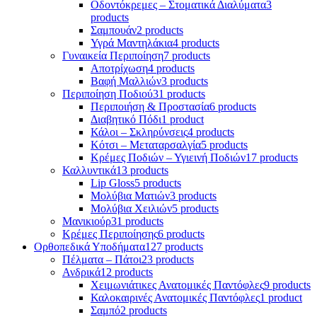
Οδοντόκρεμες – Στοματικά Διαλύματα
3
products
Σαμπουάν
2 products
Υγρά Μαντηλάκια
4 products
Γυναικεία Περιποίηση
7 products
Αποτρίχωση
4 products
Βαφή Μαλλιών
3 products
Περιποίηση Ποδιού
31 products
Περιποιήση & Προστασία
6 products
Διαβητικό Πόδι
1 product
Κάλοι – Σκληρύνσεις
4 products
Κότσι – Μεταταρσαλγία
5 products
Κρέμες Ποδιών – Υγιεινή Ποδιών
17 products
Καλλυντικά
13 products
Lip Gloss
5 products
Μολύβια Ματιών
3 products
Μολύβια Χειλιών
5 products
Μανικιούρ
31 products
Κρέμες Περιποίησης
6 products
Ορθοπεδικά Υποδήματα
127 products
Πέλματα – Πάτοι
23 products
Ανδρικά
12 products
Χειμωνιάτικες Ανατομικές Παντόφλες
9 products
Καλοκαιρινές Ανατομικές Παντόφλες
1 product
Σαμπό
2 products