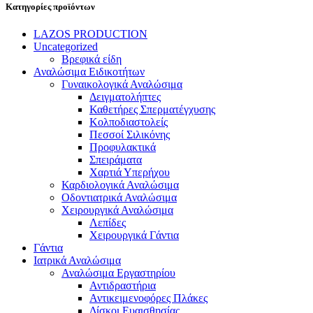
Κατηγορίες προϊόντων
LAZOS PRODUCTION
Uncategorized
Βρεφικά είδη
Αναλώσιμα Ειδικοτήτων
Γυναικολογικά Αναλώσιμα
Δειγματολήπτες
Καθετήρες Σπερματέγχυσης
Κολποδιαστολείς
Πεσσοί Σιλικόνης
Προφυλακτικά
Σπειράματα
Χαρτιά Υπερήχου
Καρδιολογικά Αναλώσιμα
Οδοντιατρικά Αναλώσιμα
Χειρουργικά Αναλώσιμα
Λεπίδες
Χειρουργικά Γάντια
Γάντια
Ιατρικά Αναλώσιμα
Αναλώσιμα Εργαστηρίου
Αντιδραστήρια
Αντικειμενοφόρες Πλάκες
Δίσκοι Ευαισθησίας