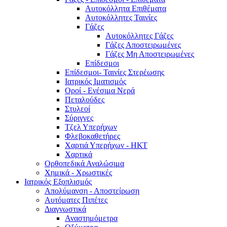
Αυτοκόλλητα Επιθέματα
Αυτοκόλλητες Ταινίες
Γάζες
Αυτοκόλλητες Γάζες
Γάζες Αποστειρωμένες
Γάζες Μη Αποστειρωμένες
Επίδεσμοι
Επίδεσμοι- Ταινίες Στερέωσης
Ιατρικός Ιματισμός
Οροί - Ενέσιμα Νερά
Πεταλούδες
Στυλεοί
Σύριγγες
Τζελ Υπερήχων
Φλεβοκαθετήρες
Χαρτιά Υπερήχων - ΗΚΤ
Χαρτικά
Ορθοπεδικά Αναλώσιμα
Χημικά - Χρωστικές
Ιατρικός Εξοπλισμός
Απολύμανση - Αποστείρωση
Αυτόματες Πιπέτες
Διαγνωστικά
Αναστημόμετρα