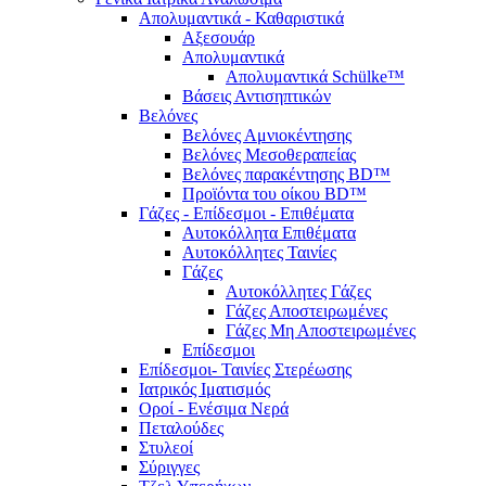
Απολυμαντικά - Καθαριστικά
Αξεσουάρ
Απολυμαντικά
Απολυμαντικά Schülke™
Βάσεις Αντισηπτικών
Βελόνες
Βελόνες Αμνιοκέντησης
Βελόνες Μεσοθεραπείας
Βελόνες παρακέντησης BD™
Προϊόντα του οίκου BD™
Γάζες - Επίδεσμοι - Επιθέματα
Αυτοκόλλητα Επιθέματα
Αυτοκόλλητες Ταινίες
Γάζες
Αυτοκόλλητες Γάζες
Γάζες Αποστειρωμένες
Γάζες Μη Αποστειρωμένες
Επίδεσμοι
Επίδεσμοι- Ταινίες Στερέωσης
Ιατρικός Ιματισμός
Οροί - Ενέσιμα Νερά
Πεταλούδες
Στυλεοί
Σύριγγες