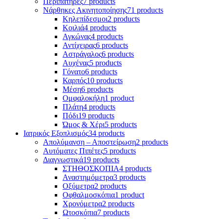
Περιπατήρες
7 products
Νάρθηκες Ακινητοποίησης
71 products
Κηλεπίδεσμοι
2 products
Κοιλιά
4 products
Αγκώνας
4 products
Αντίχειρας
6 products
Αστράγαλος
6 products
Αυχένας
5 products
Γόνατο
6 products
Καρπός
10 products
Μέση
6 products
Ομφαλοκήλη
1 product
Πλάτη
4 products
Πόδι
19 products
Ώμος & Χέρι
5 products
Ιατρικός Εξοπλισμός
34 products
Απολύμανση – Αποστείρωση
2 products
Αυτόματες Πιπέτες
5 products
Διαγνωστικά
19 products
ΣΤΗΘΟΣΚΟΠΙΑ
4 products
Αναστημόμετρα
3 products
Οξύμετρα
2 products
Οφθαλμοσκόπια
1 product
Χρονόμετρα
2 products
Ωτοσκόπια
7 products