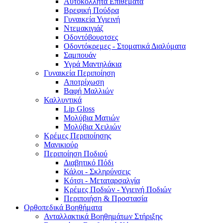
Αυτοκόλλητα Επιθέματα
Βρεφική Πούδρα
Γυναικεία Υγιεινή
Ντεμακιγιάζ
Οδοντόβουρτσες
Οδοντόκρεμες - Στοματικά Διαλύματα
Σαμπουάν
Υγρά Μαντηλάκια
Γυναικεία Περιποίηση
Αποτρίχωση
Βαφή Μαλλιών
Καλλυντικά
Lip Gloss
Μολύβια Ματιών
Μολύβια Χειλιών
Κρέμες Περιποίησης
Μανικιούρ
Περιποίηση Ποδιού
Διαβητικό Πόδι
Κάλοι - Σκληρύνσεις
Κότσι - Μεταταρσαλγία
Κρέμες Ποδιών - Υγιεινή Ποδιών
Περιποιήση & Προστασία
Ορθοπεδικά Βοηθήματα
Ανταλλακτικά Βοηθημάτων Στήριξης