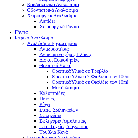
Καρδιολογικά Αναλώσιμα
Οδοντιατρικά Αναλώσιμα
Χειρουργικά Αναλώσιμα
Λεπίδες
Χειρουργικά Γάντια
Γάντια
Ιατρικά Αναλώσιμα
Αναλώσιμα Εργαστηρίου
Αντιδραστήρια
Αντικειμενοφόρες Πλάκες
Δίσκοι Ευαισθησίας
Θρεπτικά Υλικά
Θρεπτικά Υλικά σε Τρυβλίο
Θρεπτικά Υλικά σε Φιαλίδιο των 100ml
Θρεπτικά Υλικά σε Φιαλίδιο των 10ml
Μυκόπλασμα
Καλυπτρίδες
Πιπέτες
Ρύγχη
Στατώ Σωληναρίων
Σωληνάρια
Σωληνάρια Αιμοληψίας
Τεστ Ταχείας Διάγνωσης
Τρυβλία Κενά
Γενικά Ιατρικά Αναλώσιμα