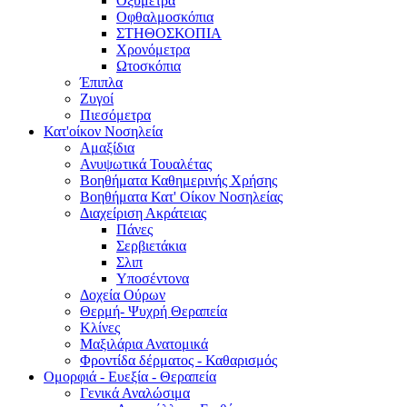
Οξύμετρα
Οφθαλμοσκόπια
ΣΤΗΘΟΣΚΟΠΙΑ
Χρονόμετρα
Ωτοσκόπια
Έπιπλα
Ζυγοί
Πιεσόμετρα
Κατ'οίκον Νοσηλεία
Αμαξίδια
Ανυψωτικά Τουαλέτας
Βοηθήματα Καθημερινής Χρήσης
Βοηθήματα Κατ' Οίκον Νοσηλείας
Διαχείριση Ακράτειας
Πάνες
Σερβιετάκια
Σλιπ
Υποσέντονα
Δοχεία Ούρων
Θερμή- Ψυχρή Θεραπεία
Κλίνες
Μαξιλάρια Ανατομικά
Φροντίδα δέρματος - Καθαρισμός
Ομορφιά - Ευεξία - Θεραπεία
Γενικά Αναλώσιμα