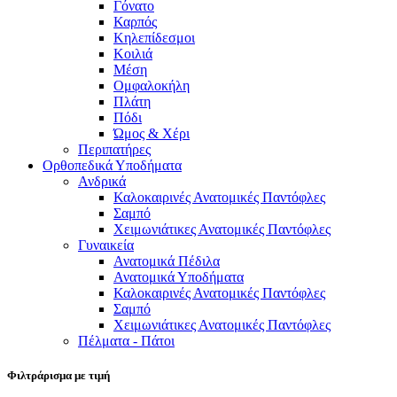
Γόνατο
Καρπός
Κηλεπίδεσμοι
Κοιλιά
Μέση
Ομφαλοκήλη
Πλάτη
Πόδι
Ώμος & Χέρι
Περιπατήρες
Ορθοπεδικά Υποδήματα
Ανδρικά
Καλοκαιρινές Ανατομικές Παντόφλες
Σαμπό
Χειμωνιάτικες Ανατομικές Παντόφλες
Γυναικεία
Ανατομικά Πέδιλα
Ανατομικά Υποδήματα
Καλοκαιρινές Ανατομικές Παντόφλες
Σαμπό
Χειμωνιάτικες Ανατομικές Παντόφλες
Πέλματα - Πάτοι
Φιλτράρισμα με τιμή