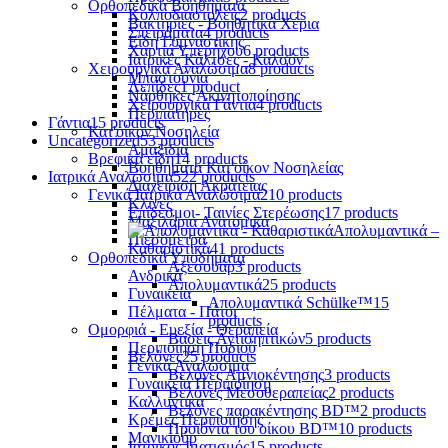
Ορθοπεδικά Βοηθήματα
Κολποδιαστολείς
2 products
Βακτηρίες - Βοηθητικά Χέρια
Σπειράματα
4 products
Είδη Γυμναστικής
Χαρτιά Υπερήχου
6 products
Ιατρικές Κάλτσες - Καλσόν
Χειρουργικά Αναλώσιμα
8 products
Μπαστούνια
Λεπίδες
1 product
Νάρθηκες Ακινητοποίησης
Χειρουργικά Γάντια
4 products
Περιπατήρες
Γάντια
15 products
Κατ'οίκον Νοσηλεία
Uncategorized
53 products
Αμαξίδια
Βρεφικά είδη
14 products
Βοηθήματα Κατ'οίκον Νοσηλείας
Ιατρικά Αναλώσιμα
522 products
Διαχείριση Ακράτειας
Γενικά Ιατρικά Αναλώσιμα
210 products
Κλίνες
Επίδεσμοι- Ταινίες Στερέωσης
17 products
Μαξιλάρια Ανατομικά
Απολυμαντικά –
Πιεσόμετρα
Καθαριστικά
41 products
Ορθοπεδικά Υποδήματα
Αξεσουάρ
3 products
Ανδρικά
Απολυμαντικά
25 products
Γυναικεία
Απολυμαντικά Schülke™
15
Πέλματα - Πάτοι
products
Ομορφιά - Ευεξία - Θεραπεία
Βάσεις Αντισηπτικών
5 products
Περιποίηση Ποδιού
Βελόνες
25 products
Γενικά Αναλώσιμα
Βελόνες Αμνιοκέντησης
3 products
Γυναικεία Περιποίηση
Βελόνες Μεσοθεραπείας
2 products
Καλλυντικά
Βελόνες παρακέντησης BD™
2 products
Κρέμες Περιποίησης
Προϊόντα του οίκου BD™
10 products
Μανικιούρ
Ιατρικός Ιματισμός
15 products