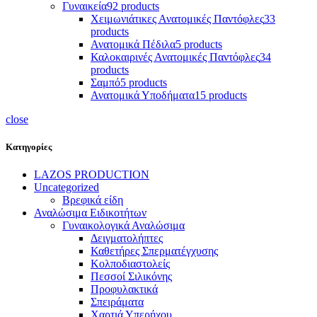
Γυναικεία
92 products
Χειμωνιάτικες Ανατομικές Παντόφλες
33
products
Ανατομικά Πέδιλα
5 products
Καλοκαιρινές Ανατομικές Παντόφλες
34
products
Σαμπό
5 products
Ανατομικά Υποδήματα
15 products
close
Κατηγορίες
LAZOS PRODUCTION
Uncategorized
Βρεφικά είδη
Αναλώσιμα Ειδικοτήτων
Γυναικολογικά Αναλώσιμα
Δειγματολήπτες
Καθετήρες Σπερματέγχυσης
Κολποδιαστολείς
Πεσσοί Σιλικόνης
Προφυλακτικά
Σπειράματα
Χαρτιά Υπερήχου