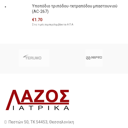
Υποπόδιο τριπόδου-τετραπόδου μπαστουνιού
(AC-267)
€
1.70
Στις τιμές συμπεριλαμβάνεται Φ.Π.Α
Πεστών 50, ΤΚ 54453, Θεσσαλονίκη