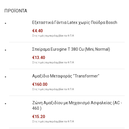
ΠΡΟΪΟΝΤΑ
Εξεταστικά Γάντια Latex χωρίς Πούδρα Bosch
€
4.40
Στις τιμές συμπεριλαμβάνεται Φ.Π.Α
Σπείραμα Eurogine Τ 380 Cu (Mini, Normal)
€
13.40
Στις τιμές συμπεριλαμβάνεται Φ.Π.Α
Αμαξίδιο Μεταφοράς "Transformer"
€
160.00
Στις τιμές συμπεριλαμβάνεται Φ.Π.Α
Ζώνη Αμαξιδίου με Μηχανισμό Ασφαλείας (AC -
460 )
€
15.20
Στις τιμές συμπεριλαμβάνεται Φ.Π.Α