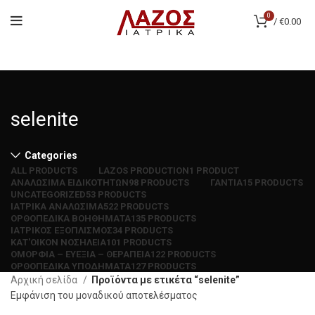
0
/
€
0.00
selenite
Categories
ALL
PRODUCTS
LAZOS PRODUCTION
1 PRODUCT
ΑΝΑΛΩΣΙΜΑ ΕΙΔΙΚΟΤΗΤΩΝ
98 PRODUCTS
ΓΑΝΤΙΑ
15 PRODUCTS
UNCATEGORIZED
53 PRODUCTS
ΙΑΤΡΙΚΑ ΑΝΑΛΩΣΙΜΑ
522 PRODUCTS
ΟΡΘΟΠΕΔΙΚΑ ΒΟΗΘΗΜΑΤΑ
135 PRODUCTS
ΙΑΤΡΙΚΟΣ ΕΞΟΠΛΙΣΜΟΣ
34 PRODUCTS
ΚΑΤ'ΟΙΚΟΝ ΝΟΣΗΛΕΙΑ
101 PRODUCTS
ΟΜΟΡΦΙΑ – ΕΥΕΞΙΑ – ΘΕΡΑΠΕΙΑ
122 PRODUCTS
ΟΡΘΟΠΕΔΙΚΑ ΥΠΟΔΗΜΑΤΑ
127 PRODUCTS
Αρχική σελίδα
Προϊόντα με ετικέτα “selenite”
Εμφάνιση του μοναδικού αποτελέσματος