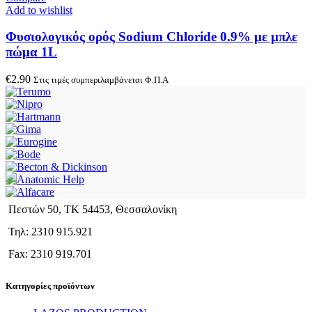
Add to wishlist
Φυσιολογικός ορός Sodium Chloride 0.9% με μπλε
πώμα 1L
€
2.90
Στις τιμές συμπεριλαμβάνεται Φ.Π.Α
Πεστών 50, ΤΚ 54453, Θεσσαλονίκη
Τηλ: 2310 915.921
Fax: 2310 919.701
Κατηγορίες προϊόντων