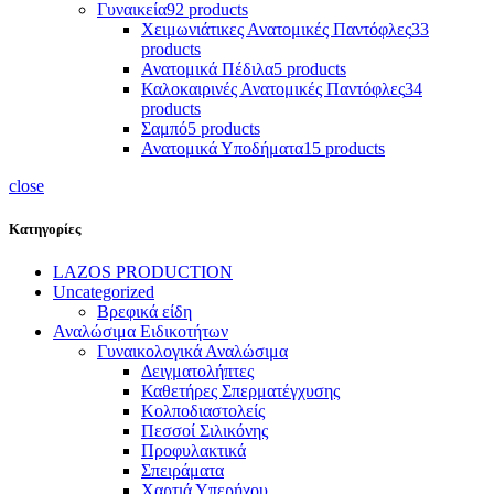
Γυναικεία
92 products
Χειμωνιάτικες Ανατομικές Παντόφλες
33
products
Ανατομικά Πέδιλα
5 products
Καλοκαιρινές Ανατομικές Παντόφλες
34
products
Σαμπό
5 products
Ανατομικά Υποδήματα
15 products
close
Κατηγορίες
LAZOS PRODUCTION
Uncategorized
Βρεφικά είδη
Αναλώσιμα Ειδικοτήτων
Γυναικολογικά Αναλώσιμα
Δειγματολήπτες
Καθετήρες Σπερματέγχυσης
Κολποδιαστολείς
Πεσσοί Σιλικόνης
Προφυλακτικά
Σπειράματα
Χαρτιά Υπερήχου