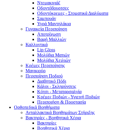
Ντεμακιγιάζ
Οδοντόβουρτσες
Οδοντόκρεμες - Στοματικά Διαλύματα
Σαμπουάν
Υγρά Μαντηλάκια
Γυναικεία Περιποίηση
Αποτρίχωση
Βαφή Μαλλιών
Καλλυντικά
Lip Gloss
Μολύβια Ματιών
Μολύβια Χειλιών
Κρέμες Περιποίησης
Μανικιούρ
Περιποίηση Ποδιού
Διαβητικό Πόδι
Κάλοι - Σκληρύνσεις
Κότσι - Μεταταρσαλγία
Κρέμες Ποδιών - Υγιεινή Ποδιών
Περιποιήση & Προστασία
Ορθοπεδικά Βοηθήματα
Ανταλλακτικά Βοηθημάτων Στήριξης
Βακτηρίες - Βοηθητικά Χέρια
Βακτηρίες
Βοηθητικά Χέρια