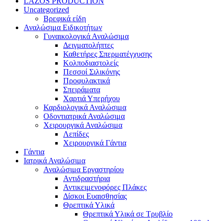
LAZOS PRODUCTION
Uncategorized
Βρεφικά είδη
Αναλώσιμα Ειδικοτήτων
Γυναικολογικά Αναλώσιμα
Δειγματολήπτες
Καθετήρες Σπερματέγχυσης
Κολποδιαστολείς
Πεσσοί Σιλικόνης
Προφυλακτικά
Σπειράματα
Χαρτιά Υπερήχου
Καρδιολογικά Αναλώσιμα
Οδοντιατρικά Αναλώσιμα
Χειρουργικά Αναλώσιμα
Λεπίδες
Χειρουργικά Γάντια
Γάντια
Ιατρικά Αναλώσιμα
Αναλώσιμα Εργαστηρίου
Αντιδραστήρια
Αντικειμενοφόρες Πλάκες
Δίσκοι Ευαισθησίας
Θρεπτικά Υλικά
Θρεπτικά Υλικά σε Τρυβλίο