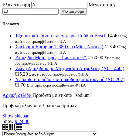
Ελάχιστη τιμή
Μέγιστη τιμή
Φιλτράρισμα
Προϊόντα
Εξεταστικά Γάντια Latex χωρίς Πούδρα Bosch
€
4.40
Στις
τιμές συμπεριλαμβάνεται Φ.Π.Α
Σπείραμα Eurogine Τ 380 Cu (Mini, Normal)
€
13.40
Στις
τιμές συμπεριλαμβάνεται Φ.Π.Α
Αμαξίδιο Μεταφοράς "Transformer"
€
160.00
Στις τιμές
συμπεριλαμβάνεται Φ.Π.Α
Ζώνη Αμαξιδίου με Μηχανισμό Ασφαλείας (AC - 460 )
€
15.20
Στις τιμές συμπεριλαμβάνεται Φ.Π.Α
Υποπόδιο τριπόδου-τετραπόδου μπαστουνιού (AC-267)
€
1.70
Στις τιμές συμπεριλαμβάνεται Φ.Π.Α
Αρχική σελίδα
Προϊόντα με ετικέτα “sodium”
Προβολή όλων των 3 αποτελεσμάτων
Show sidebar
Show
9
24
36