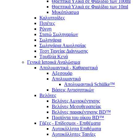
Θρεπτικά Υλικά σε Φιαλίδιο των 100ml
Θρεπτικά Υλικά σε Φιαλίδιο των 10ml
Μυκόπλασμα
Καλυπτρίδες
Πιπέτες
Ρύγχη
Στατώ Σωληναρίων
Σωληνάρια
Σωληνάρια Αιμοληψίας
Τεστ Ταχείας Διάγνωσης
Τρυβλία Κενά
Γενικά Ιατρικά Αναλώσιμα
Απολυμαντικά - Καθαριστικά
Αξεσουάρ
Απολυμαντικά
Απολυμαντικά Schülke™
Βάσεις Αντισηπτικών
Βελόνες
Βελόνες Αμνιοκέντησης
Βελόνες Μεσοθεραπείας
Βελόνες παρακέντησης BD™
Προϊόντα του οίκου BD™
Γάζες - Επίδεσμοι - Επιθέματα
Αυτοκόλλητα Επιθέματα
Αυτοκόλλητες Ταινίες