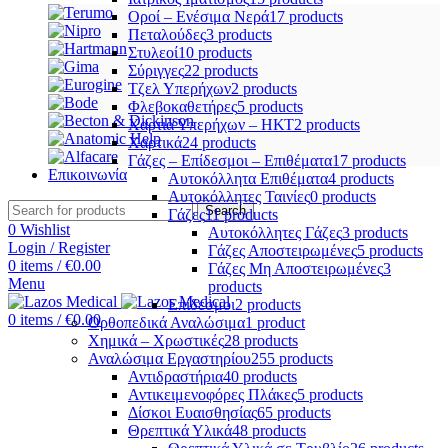
Οροί – Ενέσιμα Νερά
17 products
Πεταλούδες
3 products
Στυλεοί
10 products
Σύριγγες
22 products
Τζελ Υπερήχων
2 products
Φλεβοκαθετήρες
5 products
Χαρτιά Υπερήχων – ΗΚΤ
2 products
Χαρτικά
24 products
Γάζες – Επίδεσμοι – Επιθέματα
17 products
Επικοινωνία
Αυτοκόλλητα Επιθέματα
4 products
Αυτοκόλλητες Ταινίες
0 products
Search
Γάζες
11 products
0
Wishlist
Αυτοκόλλητες Γάζες
3 products
Login / Register
Γάζες Αποστειρωμένες
5 products
0
items
/
€
0.00
Γάζες Μη Αποστειρωμένες
3
Menu
products
Επίδεσμοι
2 products
0
items
/
€
0.00
Ορθοπεδικά Αναλώσιμα
1 product
Χημικά – Χρωστικές
28 products
Αναλώσιμα Εργαστηρίου
255 products
Αντιδραστήρια
40 products
Αντικειμενοφόρες Πλάκες
5 products
Δίσκοι Ευαισθησίας
65 products
Θρεπτικά Υλικά
48 products