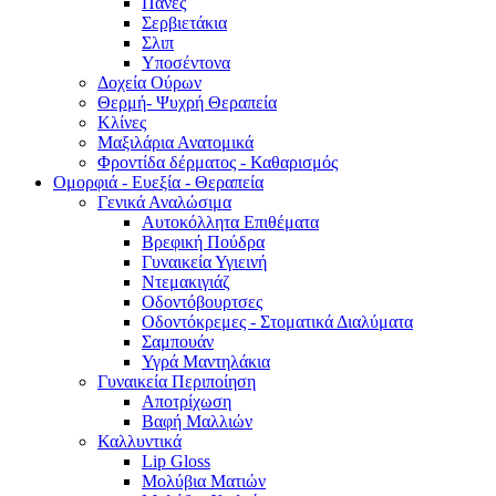
Πάνες
Σερβιετάκια
Σλιπ
Υποσέντονα
Δοχεία Ούρων
Θερμή- Ψυχρή Θεραπεία
Κλίνες
Μαξιλάρια Ανατομικά
Φροντίδα δέρματος - Καθαρισμός
Ομορφιά - Ευεξία - Θεραπεία
Γενικά Αναλώσιμα
Αυτοκόλλητα Επιθέματα
Βρεφική Πούδρα
Γυναικεία Υγιεινή
Ντεμακιγιάζ
Οδοντόβουρτσες
Οδοντόκρεμες - Στοματικά Διαλύματα
Σαμπουάν
Υγρά Μαντηλάκια
Γυναικεία Περιποίηση
Αποτρίχωση
Βαφή Μαλλιών
Καλλυντικά
Lip Gloss
Μολύβια Ματιών