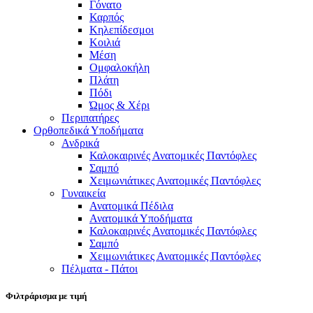
Γόνατο
Καρπός
Κηλεπίδεσμοι
Κοιλιά
Μέση
Ομφαλοκήλη
Πλάτη
Πόδι
Ώμος & Χέρι
Περιπατήρες
Ορθοπεδικά Υποδήματα
Ανδρικά
Καλοκαιρινές Ανατομικές Παντόφλες
Σαμπό
Χειμωνιάτικες Ανατομικές Παντόφλες
Γυναικεία
Ανατομικά Πέδιλα
Ανατομικά Υποδήματα
Καλοκαιρινές Ανατομικές Παντόφλες
Σαμπό
Χειμωνιάτικες Ανατομικές Παντόφλες
Πέλματα - Πάτοι
Φιλτράρισμα με τιμή