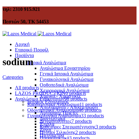
τηλ: 2310 915.921
Πεστών 50, ΤΚ 54453
Αρχική
Εταιρικό Προφίλ
Προϊόντα
sodium
Ιατρικά Αναλώσιμα
Αναλώσιμα Εργαστηρίου
Γενικά Ιατρικά Αναλώσιμα
Categories
Γυναικολογικά Αναλώσιμα
Ορθοπεδικά Αναλώσιμα
All
products
Χειρουργικά Αναλώσιμα
LAZOS PRODUCTION
0 products
Χημικά - Χρωστικές
Αναλώσιμα Ειδικοτήτων
98 products
Ιατρικός Εξοπλισμός
Καρδιολογικά Αναλώσιμα
11 products
Απολύμανση - Αποστείρωση
Οδοντιατρικά Αναλώσιμα
46 products
Αυτόματες Πιπέτες
Γυναικολογικά Αναλώσιμα
33 products
Διαγνωστικά
Δειγματολήπτες
7 products
Έπιπλα
Καθετήρες Σπερματέγχυσης
3 products
Ζυγοί
Πεσσοί Σιλικόνης
2 products
Πιεσόμετρα
Προφυλακτικά
3 products