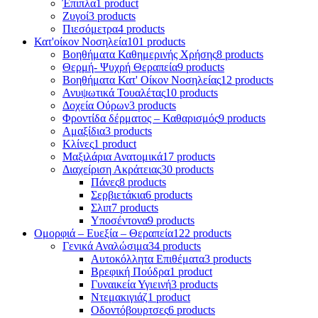
Έπιπλα
1 product
Ζυγοί
3 products
Πιεσόμετρα
4 products
Κατ'οίκον Νοσηλεία
101 products
Βοηθήματα Καθημερινής Χρήσης
8 products
Θερμή- Ψυχρή Θεραπεία
9 products
Βοηθήματα Κατ' Οίκον Νοσηλείας
12 products
Ανυψωτικά Τουαλέτας
10 products
Δοχεία Ούρων
3 products
Φροντίδα δέρματος – Καθαρισμός
9 products
Αμαξίδια
3 products
Κλίνες
1 product
Μαξιλάρια Ανατομικά
17 products
Διαχείριση Ακράτειας
30 products
Πάνες
8 products
Σερβιετάκια
6 products
Σλιπ
7 products
Υποσέντονα
9 products
Ομορφιά – Ευεξία – Θεραπεία
122 products
Γενικά Αναλώσιμα
34 products
Αυτοκόλλητα Επιθέματα
3 products
Βρεφική Πούδρα
1 product
Γυναικεία Υγιεινή
3 products
Ντεμακιγιάζ
1 product
Οδοντόβουρτσες
6 products