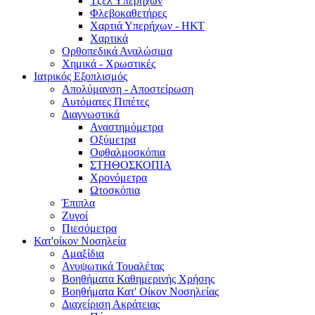
Τζελ Υπερήχων
Φλεβοκαθετήρες
Χαρτιά Υπερήχων - ΗΚΤ
Χαρτικά
Ορθοπεδικά Αναλώσιμα
Χημικά - Χρωστικές
Ιατρικός Εξοπλισμός
Απολύμανση - Αποστείρωση
Αυτόματες Πιπέτες
Διαγνωστικά
Αναστημόμετρα
Οξύμετρα
Οφθαλμοσκόπια
ΣΤΗΘΟΣΚΟΠΙΑ
Χρονόμετρα
Ωτοσκόπια
Έπιπλα
Ζυγοί
Πιεσόμετρα
Κατ'οίκον Νοσηλεία
Αμαξίδια
Ανυψωτικά Τουαλέτας
Βοηθήματα Καθημερινής Χρήσης
Βοηθήματα Κατ' Οίκον Νοσηλείας
Διαχείριση Ακράτειας