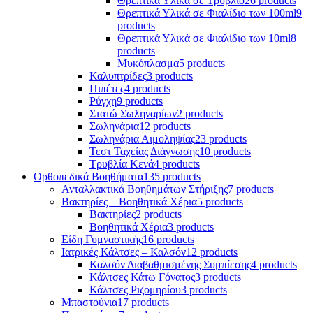
Θρεπτικά Υλικά σε Τρυβλίο
26 products
Θρεπτικά Υλικά σε Φιαλίδιο των 100ml
9
products
Θρεπτικά Υλικά σε Φιαλίδιο των 10ml
8
products
Μυκόπλασμα
5 products
Καλυπτρίδες
3 products
Πιπέτες
4 products
Ρύγχη
9 products
Στατώ Σωληναρίων
2 products
Σωληνάρια
12 products
Σωληνάρια Αιμοληψίας
23 products
Τεστ Ταχείας Διάγνωσης
10 products
Τρυβλία Κενά
4 products
Ορθοπεδικά Βοηθήματα
135 products
Ανταλλακτικά Βοηθημάτων Στήριξης
7 products
Βακτηρίες – Βοηθητικά Χέρια
5 products
Βακτηρίες
2 products
Βοηθητικά Χέρια
3 products
Είδη Γυμναστικής
16 products
Ιατρικές Κάλτσες – Καλσόν
12 products
Καλσόν Διαβαθμισμένης Συμπίεσης
4 products
Κάλτσες Κάτω Γόνατος
3 products
Κάλτσες Ριζομηρίου
3 products
Μπαστούνια
17 products