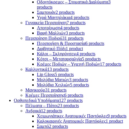
Οδοντόκρεμες – Στοματικά Διαλύματα
3
products
Σαμπουάν
2 products
Υγρά Μαντηλάκια
4 products
Γυναικεία Περιποίηση
7 products
Αποτρίχωση
4 products
Βαφή Μαλλιών
3 products
Περιποίηση Ποδιού
31 products
Περιποιήση & Προστασία
6 products
Διαβητικό Πόδι
1 product
Κάλοι – Σκληρύνσεις
4 products
Κότσι – Μεταταρσαλγία
5 products
Κρέμες Ποδιών – Υγιεινή Ποδιών
17 products
Καλλυντικά
13 products
Lip Gloss
5 products
Μολύβια Ματιών
3 products
Μολύβια Χειλιών
5 products
Μανικιούρ
31 products
Κρέμες Περιποίησης
6 products
Ορθοπεδικά Υποδήματα
127 products
Πέλματα – Πάτοι
23 products
Ανδρικά
12 products
Χειμωνιάτικες Ανατομικές Παντόφλες
9 products
Καλοκαιρινές Ανατομικές Παντόφλες
1 product
Σαμπό
2 products