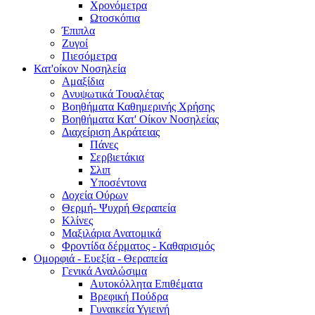
Χρονόμετρα
Ωτοσκόπια
Έπιπλα
Ζυγοί
Πιεσόμετρα
Κατ'οίκον Νοσηλεία
Αμαξίδια
Ανυψωτικά Τουαλέτας
Βοηθήματα Καθημερινής Χρήσης
Βοηθήματα Κατ' Οίκον Νοσηλείας
Διαχείριση Ακράτειας
Πάνες
Σερβιετάκια
Σλιπ
Υποσέντονα
Δοχεία Ούρων
Θερμή- Ψυχρή Θεραπεία
Κλίνες
Μαξιλάρια Ανατομικά
Φροντίδα δέρματος - Καθαρισμός
Ομορφιά - Ευεξία - Θεραπεία
Γενικά Αναλώσιμα
Αυτοκόλλητα Επιθέματα
Βρεφική Πούδρα
Γυναικεία Υγιεινή