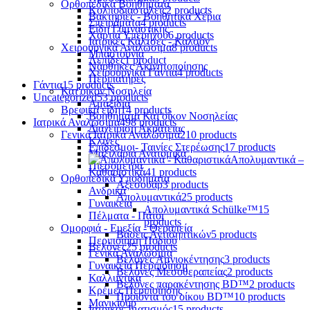
Ορθοπεδικά Βοηθήματα
Κολποδιαστολείς
2 products
Βακτηρίες - Βοηθητικά Χέρια
Σπειράματα
4 products
Είδη Γυμναστικής
Χαρτιά Υπερήχου
6 products
Ιατρικές Κάλτσες - Καλσόν
Χειρουργικά Αναλώσιμα
8 products
Μπαστούνια
Λεπίδες
1 product
Νάρθηκες Ακινητοποίησης
Χειρουργικά Γάντια
4 products
Περιπατήρες
Γάντια
15 products
Κατ'οίκον Νοσηλεία
Uncategorized
53 products
Αμαξίδια
Βρεφικά είδη
14 products
Βοηθήματα Κατ'οίκον Νοσηλείας
Ιατρικά Αναλώσιμα
498 products
Διαχείριση Ακράτειας
Γενικά Ιατρικά Αναλώσιμα
210 products
Κλίνες
Επίδεσμοι- Ταινίες Στερέωσης
17 products
Μαξιλάρια Ανατομικά
Απολυμαντικά –
Πιεσόμετρα
Καθαριστικά
41 products
Ορθοπεδικά Υποδήματα
Αξεσουάρ
3 products
Ανδρικά
Απολυμαντικά
25 products
Γυναικεία
Απολυμαντικά Schülke™
15
Πέλματα - Πάτοι
products
Ομορφιά - Ευεξία - Θεραπεία
Βάσεις Αντισηπτικών
5 products
Περιποίηση Ποδιού
Βελόνες
25 products
Γενικά Αναλώσιμα
Βελόνες Αμνιοκέντησης
3 products
Γυναικεία Περιποίηση
Βελόνες Μεσοθεραπείας
2 products
Καλλυντικά
Βελόνες παρακέντησης BD™
2 products
Κρέμες Περιποίησης
Προϊόντα του οίκου BD™
10 products
Μανικιούρ
Ιατρικός Ιματισμός
15 products