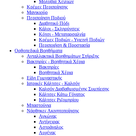
Μολύβια Χειλιών
Κρέμες Περιποίησης
Μανικιούρ
Περιποίηση Ποδιού
Διαβητικό Πόδι
Κάλοι - Σκληρύνσεις
Κότσι - Μεταταρσαλγία
Κρέμες Ποδιών - Υγιεινή Ποδιών
Περιποιήση & Προστασία
Ορθοπεδικά Βοηθήματα
Ανταλλακτικά Βοηθημάτων Στήριξης
Βακτηρίες - Βοηθητικά Χέρια
Βακτηρίες
Βοηθητικά Χέρια
Είδη Γυμναστικής
Ιατρικές Κάλτσες - Καλσόν
Καλσόν Διαβαθμισμένης Συμπίεσης
Κάλτσες Κάτω Γόνατος
Κάλτσες Ριζομηρίου
Μπαστούνια
Νάρθηκες Ακινητοποίησης
Αγκώνας
Αντίχειρας
Αστράγαλος
Αυχένας