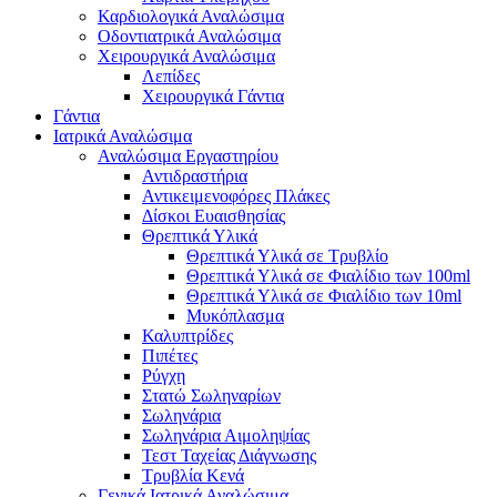
Καρδιολογικά Αναλώσιμα
Οδοντιατρικά Αναλώσιμα
Χειρουργικά Αναλώσιμα
Λεπίδες
Χειρουργικά Γάντια
Γάντια
Ιατρικά Αναλώσιμα
Αναλώσιμα Εργαστηρίου
Αντιδραστήρια
Αντικειμενοφόρες Πλάκες
Δίσκοι Ευαισθησίας
Θρεπτικά Υλικά
Θρεπτικά Υλικά σε Τρυβλίο
Θρεπτικά Υλικά σε Φιαλίδιο των 100ml
Θρεπτικά Υλικά σε Φιαλίδιο των 10ml
Μυκόπλασμα
Καλυπτρίδες
Πιπέτες
Ρύγχη
Στατώ Σωληναρίων
Σωληνάρια
Σωληνάρια Αιμοληψίας
Τεστ Ταχείας Διάγνωσης
Τρυβλία Κενά
Γενικά Ιατρικά Αναλώσιμα