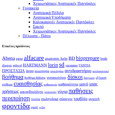
Χειμωνιάτικες Ανατομικές Παντόφλες
Γυναικεία
Ανατομικά Πέδιλα
Ανατομικά Υποδήματα
Καλοκαιρινές Ανατομικές Παντόφλες
Σαμπό
Χειμωνιάτικες Ανατομικές Παντόφλες
Πέλματα - Πάτοι
Ετικέτες προϊόντος
alfacare
bioprepare
Abena
BD
agar
anatomic help
bode
sd
lorin
HARTMANN
diagon
ΓΑΝΤΙΑ
gehwol
vacutainer
αντιδραστήριο
ΠΡΟΣΤΑΣΙΑ
άγαρ
αιμοληψία
απολυμαντικό
αιμοληψίας
βοήθημα
δίσκοι
γυναικολόγος
εξέταση
βοήθημα βάδισης
διάγνωση
ευαισθησίας
μιας
μανό
καθαριότητα
επίθεμα
καθαρισμός
παθήσεις
χρήσεως
νύχια
μικροβιολόγος
μπαστούνι
περιποίηση
τρυβλίο
σωληνάρια
σύριγγες
υγιεινή
πιπέτα
φροντίδα
χαρτί
χείλη