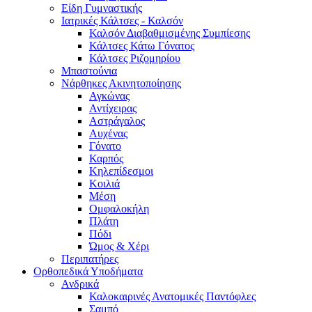
Είδη Γυμναστικής
Ιατρικές Κάλτσες - Καλσόν
Καλσόν Διαβαθμισμένης Συμπίεσης
Κάλτσες Κάτω Γόνατος
Κάλτσες Ριζομηρίου
Μπαστούνια
Νάρθηκες Ακινητοποίησης
Αγκώνας
Αντίχειρας
Αστράγαλος
Αυχένας
Γόνατο
Καρπός
Κηλεπίδεσμοι
Κοιλιά
Μέση
Ομφαλοκήλη
Πλάτη
Πόδι
Ώμος & Χέρι
Περιπατήρες
Ορθοπεδικά Υποδήματα
Ανδρικά
Καλοκαιρινές Ανατομικές Παντόφλες
Σαμπό