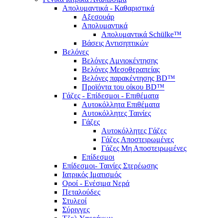
Απολυμαντικά - Καθαριστικά
Αξεσουάρ
Απολυμαντικά
Απολυμαντικά Schülke™
Βάσεις Αντισηπτικών
Βελόνες
Βελόνες Αμνιοκέντησης
Βελόνες Μεσοθεραπείας
Βελόνες παρακέντησης BD™
Προϊόντα του οίκου BD™
Γάζες - Επίδεσμοι - Επιθέματα
Αυτοκόλλητα Επιθέματα
Αυτοκόλλητες Ταινίες
Γάζες
Αυτοκόλλητες Γάζες
Γάζες Αποστειρωμένες
Γάζες Μη Αποστειρωμένες
Επίδεσμοι
Επίδεσμοι- Ταινίες Στερέωσης
Ιατρικός Ιματισμός
Οροί - Ενέσιμα Νερά
Πεταλούδες
Στυλεοί
Σύριγγες