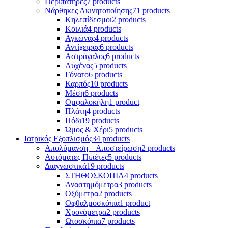
Περιπατήρες
7 products
Νάρθηκες Ακινητοποίησης
71 products
Κηλεπίδεσμοι
2 products
Κοιλιά
4 products
Αγκώνας
4 products
Αντίχειρας
6 products
Αστράγαλος
6 products
Αυχένας
5 products
Γόνατο
6 products
Καρπός
10 products
Μέση
6 products
Ομφαλοκήλη
1 product
Πλάτη
4 products
Πόδι
19 products
Ώμος & Χέρι
5 products
Ιατρικός Εξοπλισμός
34 products
Απολύμανση – Αποστείρωση
2 products
Αυτόματες Πιπέτες
5 products
Διαγνωστικά
19 products
ΣΤΗΘΟΣΚΟΠΙΑ
4 products
Αναστημόμετρα
3 products
Οξύμετρα
2 products
Οφθαλμοσκόπια
1 product
Χρονόμετρα
2 products
Ωτοσκόπια
7 products