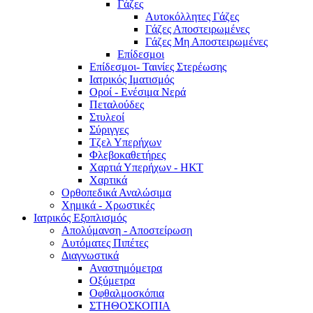
Γάζες
Αυτοκόλλητες Γάζες
Γάζες Αποστειρωμένες
Γάζες Μη Αποστειρωμένες
Επίδεσμοι
Επίδεσμοι- Ταινίες Στερέωσης
Ιατρικός Ιματισμός
Οροί - Ενέσιμα Νερά
Πεταλούδες
Στυλεοί
Σύριγγες
Τζελ Υπερήχων
Φλεβοκαθετήρες
Χαρτιά Υπερήχων - ΗΚΤ
Χαρτικά
Ορθοπεδικά Αναλώσιμα
Χημικά - Χρωστικές
Ιατρικός Εξοπλισμός
Απολύμανση - Αποστείρωση
Αυτόματες Πιπέτες
Διαγνωστικά
Αναστημόμετρα
Οξύμετρα
Οφθαλμοσκόπια
ΣΤΗΘΟΣΚΟΠΙΑ