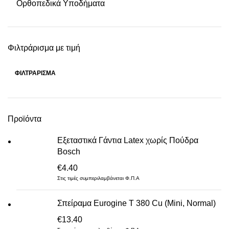
Ορθοπεδικά Υποδήματα
Φιλτράρισμα με τιμή
ΦΙΛΤΡΆΡΙΣΜΑ
Ελάχιστη
Μέγιστη
τιμή
τιμή
Προϊόντα
Εξεταστικά Γάντια Latex χωρίς Πούδρα
Bosch
€
4.40
Στις τιμές συμπεριλαμβάνεται Φ.Π.Α
Σπείραμα Eurogine Τ 380 Cu (Mini, Normal)
€
13.40