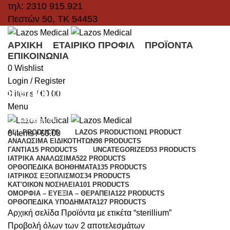
τηλ: 2310 915.921
Πεστών 50, ΤΚ 54453
ΑΡΧΙΚΉ
ΕΤΑΙΡΙΚΌ ΠΡΟΦΊΛ
ΠΡΟΪΌΝΤΑ
ΕΠΙΚΟΙΝΩΝΊΑ
0
Wishlist
Login / Register
sterillium
0
items
/
€
0.00
Menu
Categories
ALL
PRODUCTS
LAZOS PRODUCTION
1 PRODUCT
0
items
/
€
0.00
ΑΝΑΛΏΣΙΜΑ ΕΙΔΙΚΟΤΉΤΩΝ
98 PRODUCTS
ΓΆΝΤΙΑ
15 PRODUCTS
UNCATEGORIZED
53 PRODUCTS
ΙΑΤΡΙΚΆ ΑΝΑΛΏΣΙΜΑ
522 PRODUCTS
ΟΡΘΟΠΕΔΙΚΆ ΒΟΗΘΉΜΑΤΑ
135 PRODUCTS
ΙΑΤΡΙΚΌΣ ΕΞΟΠΛΙΣΜΌΣ
34 PRODUCTS
ΚΑΤ'ΟΊΚΟΝ ΝΟΣΗΛΕΊΑ
101 PRODUCTS
ΟΜΟΡΦΙΆ – ΕΥΕΞΊΑ – ΘΕΡΑΠΕΊΑ
122 PRODUCTS
ΟΡΘΟΠΕΔΙΚΆ ΥΠΟΔΉΜΑΤΑ
127 PRODUCTS
Αρχική σελίδα
Προϊόντα με ετικέτα “sterillium”
Προβολή όλων των 2 αποτελεσμάτων