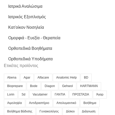
Ιατρικά Αναλώσιμα
Ιατρικός Εξοπλισμός
Κατ'οίκον Νοσηλεία
Ομορφιά - Ευεξία - Θεραπεία
Ορθοπεδικά Βοηθήματα
Ορθοπεδικά Υποδήματα
Ετικέτες προϊόντος
Abena
Agar
Alfacare
Anatomic Help
BD
Bioprepare
Bode
Diagon
Gehwol
HARTMANN
Lorin
Sd
Vacutainer
ΓΑΝΤΙΑ
ΠΡΟΣΤΑΣΙΑ
Άγαρ
Αιμοληψία
Αντιδραστήριο
Απολυμαντικό
Βοήθημα
Βοήθημα Βάδισης
Γυναικολόγος
Δίσκοι
Διάγνωση