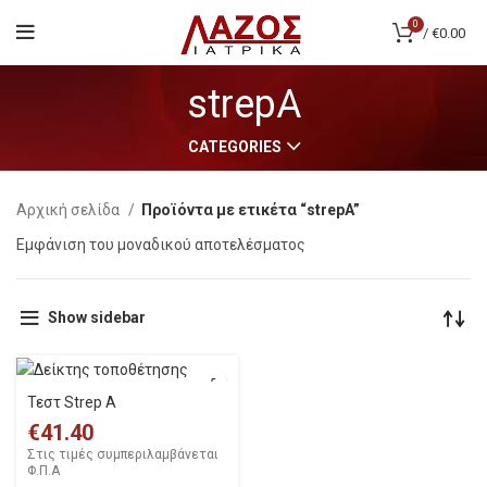
0
/
€
0.00
strepA
CATEGORIES
Αρχική σελίδα
Προϊόντα με ετικέτα “strepA”
Εμφάνιση του μοναδικού αποτελέσματος
Show sidebar
Τεστ Strep A
€
41.40
Στις τιμές συμπεριλαμβάνεται
Φ.Π.Α