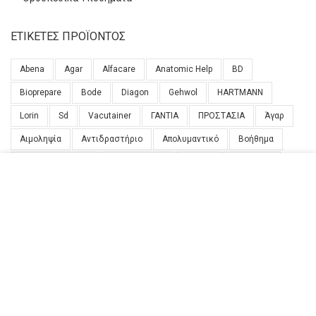
ΕΤΙΚΈΤΕΣ ΠΡΟΪΌΝΤΟΣ
Abena
Agar
Alfacare
Anatomic Help
BD
Bioprepare
Bode
Diagon
Gehwol
HARTMANN
Lorin
Sd
Vacutainer
ΓΑΝΤΙΑ
ΠΡΟΣΤΑΣΙΑ
Άγαρ
Αιμοληψία
Αντιδραστήριο
Απολυμαντικό
Βοήθημα
Βοήθημα Βάδισης
Γυναικολόγος
Δίσκοι
Διάγνωση
Αυτός ο ιστότοπος χρησιμοποιεί cookies για να
Εξέταση
Επίθεμα
Ευαισθησίας
Καθαρισμός
εξασφαλίσει ότι θα έχετε την καλύτερη εμπειρία στον
ιστότοπό μας
Καθαριότητα
Μέτρηση
Μανό
Μιας Χρήσεως
Μικροβιολόγος
Μπαστούνι
Νύχια
Παθήσεις
ACCEPT
Περιποίηση
Πιπέτα
Σωληνάρια
Σύριγγες
Τρυβλίο
Υγιεινή
Φροντίδα
Χαρτί
Χείλη