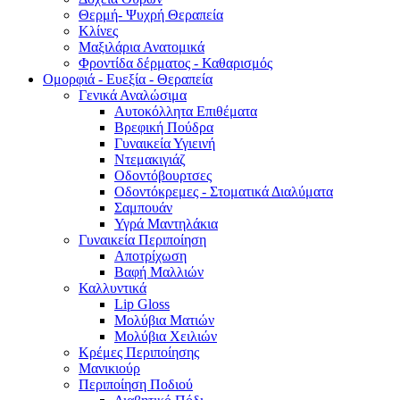
Θερμή- Ψυχρή Θεραπεία
Κλίνες
Μαξιλάρια Ανατομικά
Φροντίδα δέρματος - Καθαρισμός
Ομορφιά - Ευεξία - Θεραπεία
Γενικά Αναλώσιμα
Αυτοκόλλητα Επιθέματα
Βρεφική Πούδρα
Γυναικεία Υγιεινή
Ντεμακιγιάζ
Οδοντόβουρτσες
Οδοντόκρεμες - Στοματικά Διαλύματα
Σαμπουάν
Υγρά Μαντηλάκια
Γυναικεία Περιποίηση
Αποτρίχωση
Βαφή Μαλλιών
Καλλυντικά
Lip Gloss
Μολύβια Ματιών
Μολύβια Χειλιών
Κρέμες Περιποίησης
Μανικιούρ
Περιποίηση Ποδιού