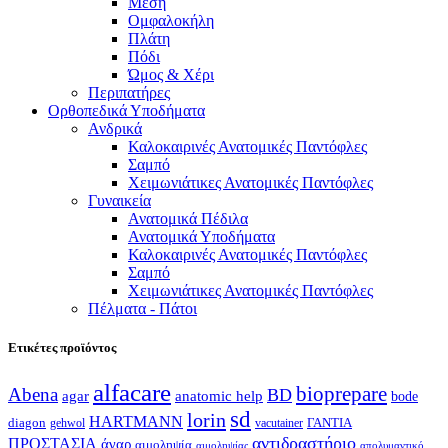
Μέση
Ομφαλοκήλη
Πλάτη
Πόδι
Ώμος & Χέρι
Περιπατήρες
Ορθοπεδικά Υποδήματα
Ανδρικά
Καλοκαιρινές Ανατομικές Παντόφλες
Σαμπό
Χειμωνιάτικες Ανατομικές Παντόφλες
Γυναικεία
Ανατομικά Πέδιλα
Ανατομικά Υποδήματα
Καλοκαιρινές Ανατομικές Παντόφλες
Σαμπό
Χειμωνιάτικες Ανατομικές Παντόφλες
Πέλματα - Πάτοι
Ετικέτες προϊόντος
alfacare
bioprepare
Abena
BD
agar
anatomic help
bode
sd
lorin
HARTMANN
diagon
ΓΑΝΤΙΑ
gehwol
vacutainer
αντιδραστήριο
ΠΡΟΣΤΑΣΙΑ
άγαρ
αιμοληψία
απολυμαντικό
αιμοληψίας