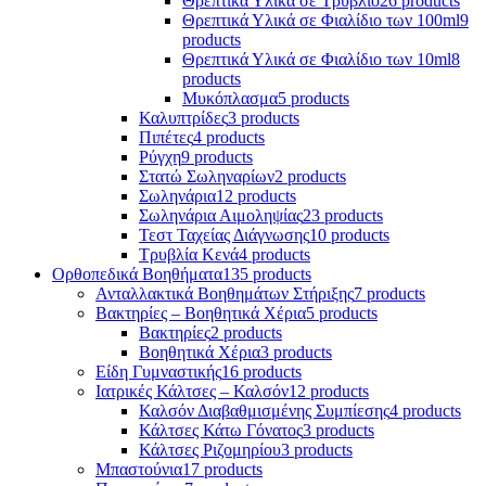
Θρεπτικά Υλικά σε Τρυβλίο
26 products
Θρεπτικά Υλικά σε Φιαλίδιο των 100ml
9
products
Θρεπτικά Υλικά σε Φιαλίδιο των 10ml
8
products
Μυκόπλασμα
5 products
Καλυπτρίδες
3 products
Πιπέτες
4 products
Ρύγχη
9 products
Στατώ Σωληναρίων
2 products
Σωληνάρια
12 products
Σωληνάρια Αιμοληψίας
23 products
Τεστ Ταχείας Διάγνωσης
10 products
Τρυβλία Κενά
4 products
Ορθοπεδικά Βοηθήματα
135 products
Ανταλλακτικά Βοηθημάτων Στήριξης
7 products
Βακτηρίες – Βοηθητικά Χέρια
5 products
Βακτηρίες
2 products
Βοηθητικά Χέρια
3 products
Είδη Γυμναστικής
16 products
Ιατρικές Κάλτσες – Καλσόν
12 products
Καλσόν Διαβαθμισμένης Συμπίεσης
4 products
Κάλτσες Κάτω Γόνατος
3 products
Κάλτσες Ριζομηρίου
3 products
Μπαστούνια
17 products