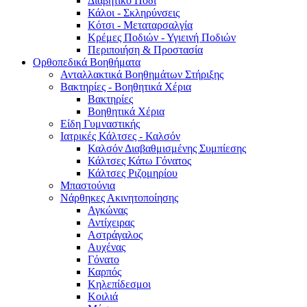
Διαβητικό Πόδι
Κάλοι - Σκληρύνσεις
Κότσι - Μεταταρσαλγία
Κρέμες Ποδιών - Υγιεινή Ποδιών
Περιποιήση & Προστασία
Ορθοπεδικά Βοηθήματα
Ανταλλακτικά Βοηθημάτων Στήριξης
Βακτηρίες - Βοηθητικά Χέρια
Βακτηρίες
Βοηθητικά Χέρια
Είδη Γυμναστικής
Ιατρικές Κάλτσες - Καλσόν
Καλσόν Διαβαθμισμένης Συμπίεσης
Κάλτσες Κάτω Γόνατος
Κάλτσες Ριζομηρίου
Μπαστούνια
Νάρθηκες Ακινητοποίησης
Αγκώνας
Αντίχειρας
Αστράγαλος
Αυχένας
Γόνατο
Καρπός
Κηλεπίδεσμοι
Κοιλιά