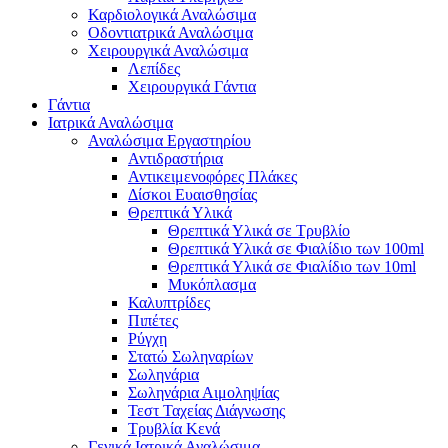
Καρδιολογικά Αναλώσιμα
Οδοντιατρικά Αναλώσιμα
Χειρουργικά Αναλώσιμα
Λεπίδες
Χειρουργικά Γάντια
Γάντια
Ιατρικά Αναλώσιμα
Αναλώσιμα Εργαστηρίου
Αντιδραστήρια
Αντικειμενοφόρες Πλάκες
Δίσκοι Ευαισθησίας
Θρεπτικά Υλικά
Θρεπτικά Υλικά σε Τρυβλίο
Θρεπτικά Υλικά σε Φιαλίδιο των 100ml
Θρεπτικά Υλικά σε Φιαλίδιο των 10ml
Μυκόπλασμα
Καλυπτρίδες
Πιπέτες
Ρύγχη
Στατώ Σωληναρίων
Σωληνάρια
Σωληνάρια Αιμοληψίας
Τεστ Ταχείας Διάγνωσης
Τρυβλία Κενά
Γενικά Ιατρικά Αναλώσιμα