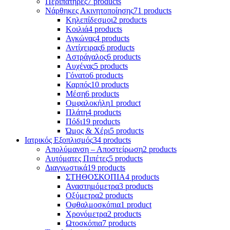
Περιπατήρες
7 products
Νάρθηκες Ακινητοποίησης
71 products
Κηλεπίδεσμοι
2 products
Κοιλιά
4 products
Αγκώνας
4 products
Αντίχειρας
6 products
Αστράγαλος
6 products
Αυχένας
5 products
Γόνατο
6 products
Καρπός
10 products
Μέση
6 products
Ομφαλοκήλη
1 product
Πλάτη
4 products
Πόδι
19 products
Ώμος & Χέρι
5 products
Ιατρικός Εξοπλισμός
34 products
Απολύμανση – Αποστείρωση
2 products
Αυτόματες Πιπέτες
5 products
Διαγνωστικά
19 products
ΣΤΗΘΟΣΚΟΠΙΑ
4 products
Αναστημόμετρα
3 products
Οξύμετρα
2 products
Οφθαλμοσκόπια
1 product
Χρονόμετρα
2 products
Ωτοσκόπια
7 products