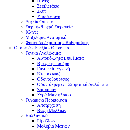
Πάνες
Σερβιετάκια
Σλιπ
Υποσέντονα
Δοχεία Ούρων
Θερμή- Ψυχρή Θεραπεία
Κλίνες
Μαξιλάρια Ανατομικά
Φροντίδα δέρματος - Καθαρισμός
Ομορφιά - Ευεξία - Θεραπεία
Γενικά Αναλώσιμα
Αυτοκόλλητα Επιθέματα
Βρεφική Πούδρα
Γυναικεία Υγιεινή
Ντεμακιγιάζ
Οδοντόβουρτσες
Οδοντόκρεμες - Στοματικά Διαλύματα
Σαμπουάν
Υγρά Μαντηλάκια
Γυναικεία Περιποίηση
Αποτρίχωση
Βαφή Μαλλιών
Καλλυντικά
Lip Gloss
Μολύβια Ματιών