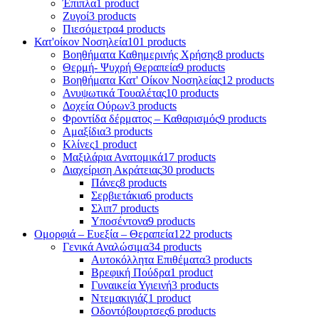
Έπιπλα
1 product
Ζυγοί
3 products
Πιεσόμετρα
4 products
Κατ'οίκον Νοσηλεία
101 products
Βοηθήματα Καθημερινής Χρήσης
8 products
Θερμή- Ψυχρή Θεραπεία
9 products
Βοηθήματα Κατ' Οίκον Νοσηλείας
12 products
Ανυψωτικά Τουαλέτας
10 products
Δοχεία Ούρων
3 products
Φροντίδα δέρματος – Καθαρισμός
9 products
Αμαξίδια
3 products
Κλίνες
1 product
Μαξιλάρια Ανατομικά
17 products
Διαχείριση Ακράτειας
30 products
Πάνες
8 products
Σερβιετάκια
6 products
Σλιπ
7 products
Υποσέντονα
9 products
Ομορφιά – Ευεξία – Θεραπεία
122 products
Γενικά Αναλώσιμα
34 products
Αυτοκόλλητα Επιθέματα
3 products
Βρεφική Πούδρα
1 product
Γυναικεία Υγιεινή
3 products
Ντεμακιγιάζ
1 product
Οδοντόβουρτσες
6 products