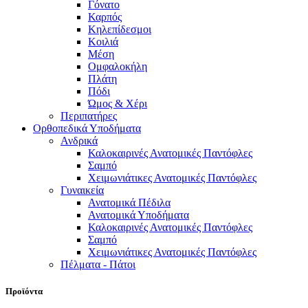
Γόνατο
Καρπός
Κηλεπίδεσμοι
Κοιλιά
Μέση
Ομφαλοκήλη
Πλάτη
Πόδι
Ώμος & Χέρι
Περιπατήρες
Ορθοπεδικά Υποδήματα
Ανδρικά
Καλοκαιρινές Ανατομικές Παντόφλες
Σαμπό
Χειμωνιάτικες Ανατομικές Παντόφλες
Γυναικεία
Ανατομικά Πέδιλα
Ανατομικά Υποδήματα
Καλοκαιρινές Ανατομικές Παντόφλες
Σαμπό
Χειμωνιάτικες Ανατομικές Παντόφλες
Πέλματα - Πάτοι
Προϊόντα