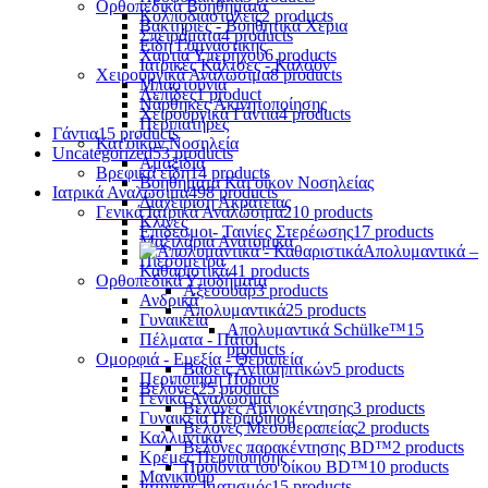
Ορθοπεδικά Βοηθήματα
Κολποδιαστολείς
2 products
Βακτηρίες - Βοηθητικά Χέρια
Σπειράματα
4 products
Είδη Γυμναστικής
Χαρτιά Υπερήχου
6 products
Ιατρικές Κάλτσες - Καλσόν
Χειρουργικά Αναλώσιμα
8 products
Μπαστούνια
Λεπίδες
1 product
Νάρθηκες Ακινητοποίησης
Χειρουργικά Γάντια
4 products
Περιπατήρες
Γάντια
15 products
Κατ'οίκον Νοσηλεία
Uncategorized
53 products
Αμαξίδια
Βρεφικά είδη
14 products
Βοηθήματα Κατ'οίκον Νοσηλείας
Ιατρικά Αναλώσιμα
498 products
Διαχείριση Ακράτειας
Γενικά Ιατρικά Αναλώσιμα
210 products
Κλίνες
Επίδεσμοι- Ταινίες Στερέωσης
17 products
Μαξιλάρια Ανατομικά
Απολυμαντικά –
Πιεσόμετρα
Καθαριστικά
41 products
Ορθοπεδικά Υποδήματα
Αξεσουάρ
3 products
Ανδρικά
Απολυμαντικά
25 products
Γυναικεία
Απολυμαντικά Schülke™
15
Πέλματα - Πάτοι
products
Ομορφιά - Ευεξία - Θεραπεία
Βάσεις Αντισηπτικών
5 products
Περιποίηση Ποδιού
Βελόνες
25 products
Γενικά Αναλώσιμα
Βελόνες Αμνιοκέντησης
3 products
Γυναικεία Περιποίηση
Βελόνες Μεσοθεραπείας
2 products
Καλλυντικά
Βελόνες παρακέντησης BD™
2 products
Κρέμες Περιποίησης
Προϊόντα του οίκου BD™
10 products
Μανικιούρ
Ιατρικός Ιματισμός
15 products