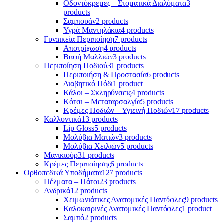
Οδοντόκρεμες – Στοματικά Διαλύματα
3
products
Σαμπουάν
2 products
Υγρά Μαντηλάκια
4 products
Γυναικεία Περιποίηση
7 products
Αποτρίχωση
4 products
Βαφή Μαλλιών
3 products
Περιποίηση Ποδιού
31 products
Περιποιήση & Προστασία
6 products
Διαβητικό Πόδι
1 product
Κάλοι – Σκληρύνσεις
4 products
Κότσι – Μεταταρσαλγία
5 products
Κρέμες Ποδιών – Υγιεινή Ποδιών
17 products
Καλλυντικά
13 products
Lip Gloss
5 products
Μολύβια Ματιών
3 products
Μολύβια Χειλιών
5 products
Μανικιούρ
31 products
Κρέμες Περιποίησης
6 products
Ορθοπεδικά Υποδήματα
127 products
Πέλματα – Πάτοι
23 products
Ανδρικά
12 products
Χειμωνιάτικες Ανατομικές Παντόφλες
9 products
Καλοκαιρινές Ανατομικές Παντόφλες
1 product
Σαμπό
2 products