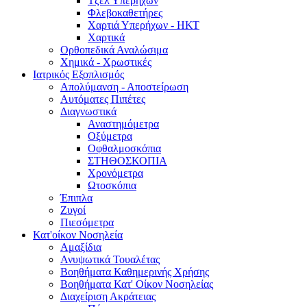
Τζελ Υπερήχων
Φλεβοκαθετήρες
Χαρτιά Υπερήχων - ΗΚΤ
Χαρτικά
Ορθοπεδικά Αναλώσιμα
Χημικά - Χρωστικές
Ιατρικός Εξοπλισμός
Απολύμανση - Αποστείρωση
Αυτόματες Πιπέτες
Διαγνωστικά
Αναστημόμετρα
Οξύμετρα
Οφθαλμοσκόπια
ΣΤΗΘΟΣΚΟΠΙΑ
Χρονόμετρα
Ωτοσκόπια
Έπιπλα
Ζυγοί
Πιεσόμετρα
Κατ'οίκον Νοσηλεία
Αμαξίδια
Ανυψωτικά Τουαλέτας
Βοηθήματα Καθημερινής Χρήσης
Βοηθήματα Κατ' Οίκον Νοσηλείας
Διαχείριση Ακράτειας