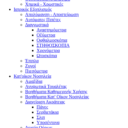
Χημικά - Χρωστικές
Ιατρικός Εξοπλισμός
Απολύμανση - Αποστείρωση
Αυτόματες Πιπέτες
Διαγνωστικά
Αναστημόμετρα
Οξύμετρα
Οφθαλμοσκόπια
ΣΤΗΘΟΣΚΟΠΙΑ
Χρονόμετρα
Ωτοσκόπια
Έπιπλα
Ζυγοί
Πιεσόμετρα
Κατ'οίκον Νοσηλεία
Αμαξίδια
Ανυψωτικά Τουαλέτας
Βοηθήματα Καθημερινής Χρήσης
Βοηθήματα Κατ' Οίκον Νοσηλείας
Διαχείριση Ακράτειας
Πάνες
Σερβιετάκια
Σλιπ
Υποσέντονα
Δοχεία Ούρων