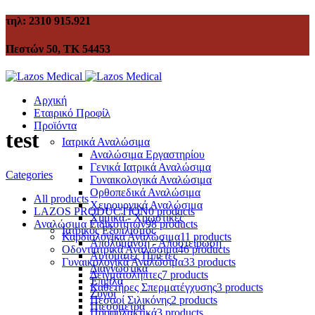
τηλ: 2310 915.921
Πεστών 50, ΤΚ 54453
Αρχική
Εταιρικό Προφίλ
Προϊόντα
test
Ιατρικά Αναλώσιμα
Αναλώσιμα Εργαστηρίου
Γενικά Ιατρικά Αναλώσιμα
Categories
Γυναικολογικά Αναλώσιμα
Ορθοπεδικά Αναλώσιμα
All
products
Χειρουργικά Αναλώσιμα
LAZOS PRODUCTION
0 products
Χημικά - Χρωστικές
Αναλώσιμα Ειδικοτήτων
98 products
Ιατρικός Εξοπλισμός
Καρδιολογικά Αναλώσιμα
11 products
Απολύμανση - Αποστείρωση
Οδοντιατρικά Αναλώσιμα
46 products
Αυτόματες Πιπέτες
Γυναικολογικά Αναλώσιμα
33 products
Διαγνωστικά
Δειγματολήπτες
7 products
Έπιπλα
Καθετήρες Σπερματέγχυσης
3 products
Ζυγοί
Πεσσοί Σιλικόνης
2 products
Πιεσόμετρα
Προφυλακτικά
3 products