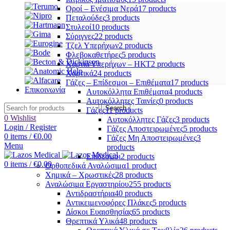
Οροί – Ενέσιμα Νερά
17 products
Πεταλούδες
3 products
Στυλεοί
10 products
Σύριγγες
22 products
Τζελ Υπερήχων
2 products
Φλεβοκαθετήρες
5 products
Χαρτιά Υπερήχων – ΗΚΤ
2 products
Χαρτικά
24 products
Γάζες – Επίδεσμοι – Επιθέματα
17 products
Επικοινωνία
Αυτοκόλλητα Επιθέματα
4 products
Αυτοκόλλητες Ταινίες
0 products
Search
Γάζες
11 products
0
Wishlist
Αυτοκόλλητες Γάζες
3 products
Login / Register
Γάζες Αποστειρωμένες
5 products
0
items
/
€
0.00
Γάζες Μη Αποστειρωμένες
3
Menu
products
Επίδεσμοι
2 products
0
items
/
€
0.00
Ορθοπεδικά Αναλώσιμα
1 product
Χημικά – Χρωστικές
28 products
Αναλώσιμα Εργαστηρίου
255 products
Αντιδραστήρια
40 products
Αντικειμενοφόρες Πλάκες
5 products
Δίσκοι Ευαισθησίας
65 products
Θρεπτικά Υλικά
48 products