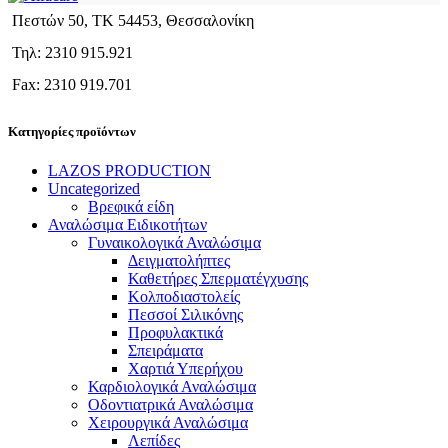
Πεστών 50, ΤΚ 54453, Θεσσαλονίκη
Τηλ: 2310 915.921
Fax: 2310 919.701
Κατηγορίες προϊόντων
LAZOS PRODUCTION
Uncategorized
Βρεφικά είδη
Αναλώσιμα Ειδικοτήτων
Γυναικολογικά Αναλώσιμα
Δειγματολήπτες
Καθετήρες Σπερματέγχυσης
Κολποδιαστολείς
Πεσσοί Σιλικόνης
Προφυλακτικά
Σπειράματα
Χαρτιά Υπερήχου
Καρδιολογικά Αναλώσιμα
Οδοντιατρικά Αναλώσιμα
Χειρουργικά Αναλώσιμα
Λεπίδες