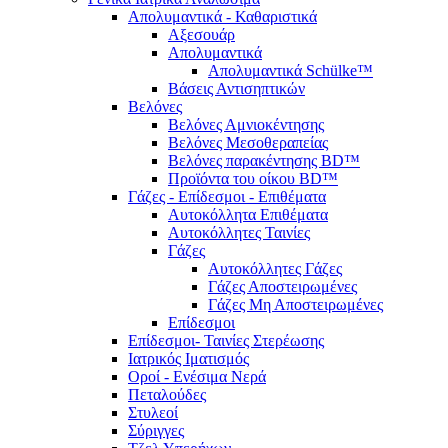
Απολυμαντικά - Καθαριστικά
Αξεσουάρ
Απολυμαντικά
Απολυμαντικά Schülke™
Βάσεις Αντισηπτικών
Βελόνες
Βελόνες Αμνιοκέντησης
Βελόνες Μεσοθεραπείας
Βελόνες παρακέντησης BD™
Προϊόντα του οίκου BD™
Γάζες - Επίδεσμοι - Επιθέματα
Αυτοκόλλητα Επιθέματα
Αυτοκόλλητες Ταινίες
Γάζες
Αυτοκόλλητες Γάζες
Γάζες Αποστειρωμένες
Γάζες Μη Αποστειρωμένες
Επίδεσμοι
Επίδεσμοι- Ταινίες Στερέωσης
Ιατρικός Ιματισμός
Οροί - Ενέσιμα Νερά
Πεταλούδες
Στυλεοί
Σύριγγες