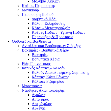
Μολύβια Χειλιών
Κρέμες Περιποίησης
Μανικιούρ
Περιποίηση Ποδιού
Διαβητικό Πόδι
Κάλοι - Σκληρύνσεις
Κότσι - Μεταταρσαλγία
Κρέμες Ποδιών - Υγιεινή Ποδιών
Περιποιήση & Προστασία
Ορθοπεδικά Βοηθήματα
Ανταλλακτικά Βοηθημάτων Στήριξης
Βακτηρίες - Βοηθητικά Χέρια
Βακτηρίες
Βοηθητικά Χέρια
Είδη Γυμναστικής
Ιατρικές Κάλτσες - Καλσόν
Καλσόν Διαβαθμισμένης Συμπίεσης
Κάλτσες Κάτω Γόνατος
Κάλτσες Ριζομηρίου
Μπαστούνια
Νάρθηκες Ακινητοποίησης
Αγκώνας
Αντίχειρας
Αστράγαλος
Αυχένας