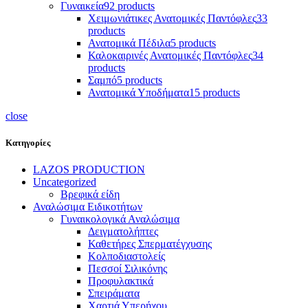
Γυναικεία
92 products
Χειμωνιάτικες Ανατομικές Παντόφλες
33
products
Ανατομικά Πέδιλα
5 products
Καλοκαιρινές Ανατομικές Παντόφλες
34
products
Σαμπό
5 products
Ανατομικά Υποδήματα
15 products
close
Κατηγορίες
LAZOS PRODUCTION
Uncategorized
Βρεφικά είδη
Αναλώσιμα Ειδικοτήτων
Γυναικολογικά Αναλώσιμα
Δειγματολήπτες
Καθετήρες Σπερματέγχυσης
Κολποδιαστολείς
Πεσσοί Σιλικόνης
Προφυλακτικά
Σπειράματα
Χαρτιά Υπερήχου