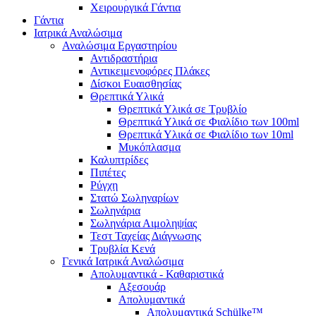
Χειρουργικά Γάντια
Γάντια
Ιατρικά Αναλώσιμα
Αναλώσιμα Εργαστηρίου
Αντιδραστήρια
Αντικειμενοφόρες Πλάκες
Δίσκοι Ευαισθησίας
Θρεπτικά Υλικά
Θρεπτικά Υλικά σε Τρυβλίο
Θρεπτικά Υλικά σε Φιαλίδιο των 100ml
Θρεπτικά Υλικά σε Φιαλίδιο των 10ml
Μυκόπλασμα
Καλυπτρίδες
Πιπέτες
Ρύγχη
Στατώ Σωληναρίων
Σωληνάρια
Σωληνάρια Αιμοληψίας
Τεστ Ταχείας Διάγνωσης
Τρυβλία Κενά
Γενικά Ιατρικά Αναλώσιμα
Απολυμαντικά - Καθαριστικά
Αξεσουάρ
Απολυμαντικά
Απολυμαντικά Schülke™