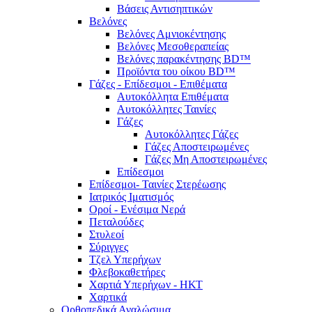
Βάσεις Αντισηπτικών
Βελόνες
Βελόνες Αμνιοκέντησης
Βελόνες Μεσοθεραπείας
Βελόνες παρακέντησης BD™
Προϊόντα του οίκου BD™
Γάζες - Επίδεσμοι - Επιθέματα
Αυτοκόλλητα Επιθέματα
Αυτοκόλλητες Ταινίες
Γάζες
Αυτοκόλλητες Γάζες
Γάζες Αποστειρωμένες
Γάζες Μη Αποστειρωμένες
Επίδεσμοι
Επίδεσμοι- Ταινίες Στερέωσης
Ιατρικός Ιματισμός
Οροί - Ενέσιμα Νερά
Πεταλούδες
Στυλεοί
Σύριγγες
Τζελ Υπερήχων
Φλεβοκαθετήρες
Χαρτιά Υπερήχων - ΗΚΤ
Χαρτικά
Ορθοπεδικά Αναλώσιμα