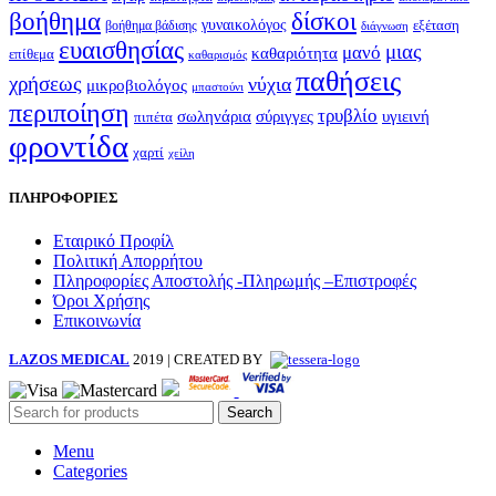
βοήθημα
δίσκοι
γυναικολόγος
εξέταση
βοήθημα βάδισης
διάγνωση
ευαισθησίας
μιας
μανό
καθαριότητα
επίθεμα
καθαρισμός
παθήσεις
χρήσεως
νύχια
μικροβιολόγος
μπαστούνι
περιποίηση
τρυβλίο
σωληνάρια
σύριγγες
υγιεινή
πιπέτα
φροντίδα
χαρτί
χείλη
ΠΛΗΡΟΦΟΡΙΕΣ
Εταιρικό Προφίλ
Πολιτική Απορρήτου
Πληροφορίες Αποστολής -Πληρωμής –Επιστροφές
Όροι Χρήσης
Επικοινωνία
LAZOS MEDICAL
2019 | CREATED BY
Search
Menu
Categories