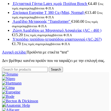
Εξεταστικά Γάντια Latex χωρίς Πούδρα Bosch
€
4.40
Στις
τιμές συμπεριλαμβάνεται Φ.Π.Α
Σπείραμα Eurogine Τ 380 Cu (Mini, Normal)
€
13.40
Στις
τιμές συμπεριλαμβάνεται Φ.Π.Α
Αμαξίδιο Μεταφοράς "Transformer"
€
160.00
Στις τιμές
συμπεριλαμβάνεται Φ.Π.Α
Ζώνη Αμαξιδίου με Μηχανισμό Ασφαλείας (AC - 460 )
€
15.20
Στις τιμές συμπεριλαμβάνεται Φ.Π.Α
Υποπόδιο τριπόδου-τετραπόδου μπαστουνιού (AC-267)
€
1.70
Στις τιμές συμπεριλαμβάνεται Φ.Π.Α
Αρχική σελίδα
Προϊόντα με ετικέτα “test”
Δεν βρέθηκε κανένα προϊόν που να ταιριάζει με την επιλογή σας.
Search