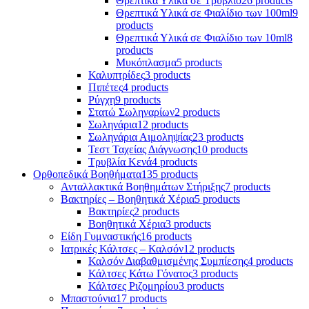
Θρεπτικά Υλικά σε Τρυβλίο
26 products
Θρεπτικά Υλικά σε Φιαλίδιο των 100ml
9
products
Θρεπτικά Υλικά σε Φιαλίδιο των 10ml
8
products
Μυκόπλασμα
5 products
Καλυπτρίδες
3 products
Πιπέτες
4 products
Ρύγχη
9 products
Στατώ Σωληναρίων
2 products
Σωληνάρια
12 products
Σωληνάρια Αιμοληψίας
23 products
Τεστ Ταχείας Διάγνωσης
10 products
Τρυβλία Κενά
4 products
Ορθοπεδικά Βοηθήματα
135 products
Ανταλλακτικά Βοηθημάτων Στήριξης
7 products
Βακτηρίες – Βοηθητικά Χέρια
5 products
Βακτηρίες
2 products
Βοηθητικά Χέρια
3 products
Είδη Γυμναστικής
16 products
Ιατρικές Κάλτσες – Καλσόν
12 products
Καλσόν Διαβαθμισμένης Συμπίεσης
4 products
Κάλτσες Κάτω Γόνατος
3 products
Κάλτσες Ριζομηρίου
3 products
Μπαστούνια
17 products