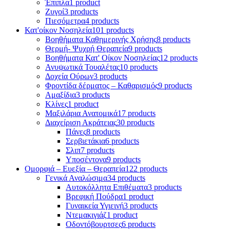
Έπιπλα
1 product
Ζυγοί
3 products
Πιεσόμετρα
4 products
Κατ'οίκον Νοσηλεία
101 products
Βοηθήματα Καθημερινής Χρήσης
8 products
Θερμή- Ψυχρή Θεραπεία
9 products
Βοηθήματα Κατ' Οίκον Νοσηλείας
12 products
Ανυψωτικά Τουαλέτας
10 products
Δοχεία Ούρων
3 products
Φροντίδα δέρματος – Καθαρισμός
9 products
Αμαξίδια
3 products
Κλίνες
1 product
Μαξιλάρια Ανατομικά
17 products
Διαχείριση Ακράτειας
30 products
Πάνες
8 products
Σερβιετάκια
6 products
Σλιπ
7 products
Υποσέντονα
9 products
Ομορφιά – Ευεξία – Θεραπεία
122 products
Γενικά Αναλώσιμα
34 products
Αυτοκόλλητα Επιθέματα
3 products
Βρεφική Πούδρα
1 product
Γυναικεία Υγιεινή
3 products
Ντεμακιγιάζ
1 product
Οδοντόβουρτσες
6 products