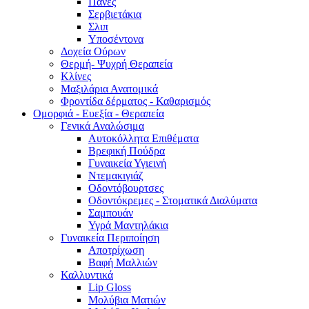
Πάνες
Σερβιετάκια
Σλιπ
Υποσέντονα
Δοχεία Ούρων
Θερμή- Ψυχρή Θεραπεία
Κλίνες
Μαξιλάρια Ανατομικά
Φροντίδα δέρματος - Καθαρισμός
Ομορφιά - Ευεξία - Θεραπεία
Γενικά Αναλώσιμα
Αυτοκόλλητα Επιθέματα
Βρεφική Πούδρα
Γυναικεία Υγιεινή
Ντεμακιγιάζ
Οδοντόβουρτσες
Οδοντόκρεμες - Στοματικά Διαλύματα
Σαμπουάν
Υγρά Μαντηλάκια
Γυναικεία Περιποίηση
Αποτρίχωση
Βαφή Μαλλιών
Καλλυντικά
Lip Gloss
Μολύβια Ματιών