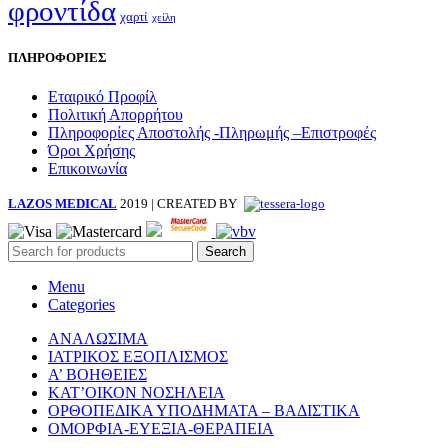
φροντίδα
χαρτί
χείλη
ΠΛΗΡΟΦΟΡΙΕΣ
Εταιρικό Προφίλ
Πολιτική Απορρήτου
Πληροφορίες Αποστολής -Πληρωμής –Επιστροφές
Όροι Χρήσης
Επικοινωνία
LAZOS MEDICAL
2019 | CREATED BY
Search
Menu
Categories
ΑΝΑΛΩΣΙΜΑ
ΙΑΤΡΙΚΟΣ ΕΞΟΠΛΙΣΜΟΣ
Α’ ΒΟΗΘΕΙΕΣ
ΚΑΤ’ΟΙΚΟΝ ΝΟΣΗΛΕΙΑ
ΟΡΘΟΠΕΔΙΚΑ ΥΠΟΔΗΜΑΤΑ – ΒΑΔΙΣΤΙΚΑ
ΟΜΟΡΦΙΑ-ΕΥΕΞΙΑ-ΘΕΡΑΠΕΙΑ