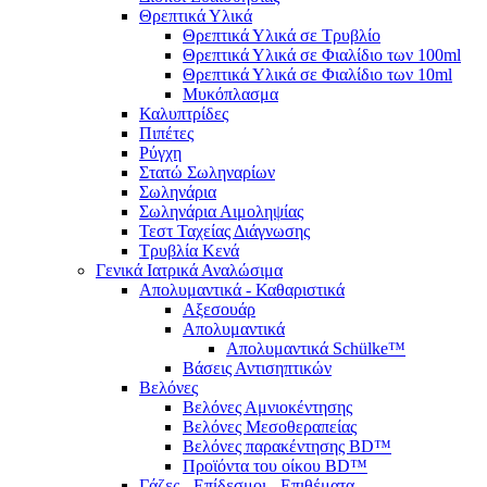
Θρεπτικά Υλικά
Θρεπτικά Υλικά σε Τρυβλίο
Θρεπτικά Υλικά σε Φιαλίδιο των 100ml
Θρεπτικά Υλικά σε Φιαλίδιο των 10ml
Μυκόπλασμα
Καλυπτρίδες
Πιπέτες
Ρύγχη
Στατώ Σωληναρίων
Σωληνάρια
Σωληνάρια Αιμοληψίας
Τεστ Ταχείας Διάγνωσης
Τρυβλία Κενά
Γενικά Ιατρικά Αναλώσιμα
Απολυμαντικά - Καθαριστικά
Αξεσουάρ
Απολυμαντικά
Απολυμαντικά Schülke™
Βάσεις Αντισηπτικών
Βελόνες
Βελόνες Αμνιοκέντησης
Βελόνες Μεσοθεραπείας
Βελόνες παρακέντησης BD™
Προϊόντα του οίκου BD™
Γάζες - Επίδεσμοι - Επιθέματα