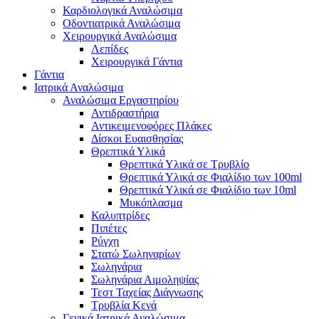
Καρδιολογικά Αναλώσιμα
Οδοντιατρικά Αναλώσιμα
Χειρουργικά Αναλώσιμα
Λεπίδες
Χειρουργικά Γάντια
Γάντια
Ιατρικά Αναλώσιμα
Αναλώσιμα Εργαστηρίου
Αντιδραστήρια
Αντικειμενοφόρες Πλάκες
Δίσκοι Ευαισθησίας
Θρεπτικά Υλικά
Θρεπτικά Υλικά σε Τρυβλίο
Θρεπτικά Υλικά σε Φιαλίδιο των 100ml
Θρεπτικά Υλικά σε Φιαλίδιο των 10ml
Μυκόπλασμα
Καλυπτρίδες
Πιπέτες
Ρύγχη
Στατώ Σωληναρίων
Σωληνάρια
Σωληνάρια Αιμοληψίας
Τεστ Ταχείας Διάγνωσης
Τρυβλία Κενά
Γενικά Ιατρικά Αναλώσιμα