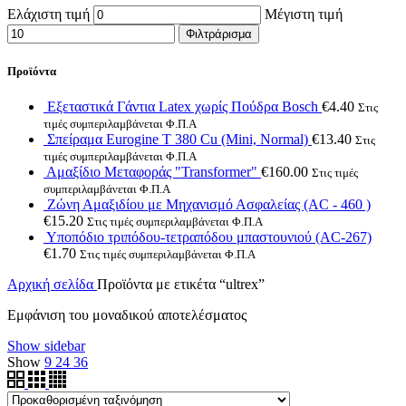
Ελάχιστη τιμή
Μέγιστη τιμή
Φιλτράρισμα
Προϊόντα
Εξεταστικά Γάντια Latex χωρίς Πούδρα Bosch
€
4.40
Στις
τιμές συμπεριλαμβάνεται Φ.Π.Α
Σπείραμα Eurogine Τ 380 Cu (Mini, Normal)
€
13.40
Στις
τιμές συμπεριλαμβάνεται Φ.Π.Α
Αμαξίδιο Μεταφοράς "Transformer"
€
160.00
Στις τιμές
συμπεριλαμβάνεται Φ.Π.Α
Ζώνη Αμαξιδίου με Μηχανισμό Ασφαλείας (AC - 460 )
€
15.20
Στις τιμές συμπεριλαμβάνεται Φ.Π.Α
Υποπόδιο τριπόδου-τετραπόδου μπαστουνιού (AC-267)
€
1.70
Στις τιμές συμπεριλαμβάνεται Φ.Π.Α
Αρχική σελίδα
Προϊόντα με ετικέτα “ultrex”
Εμφάνιση του μοναδικού αποτελέσματος
Show sidebar
Show
9
24
36