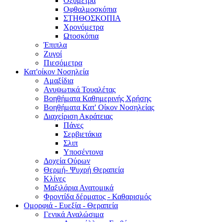
Οξύμετρα
Οφθαλμοσκόπια
ΣΤΗΘΟΣΚΟΠΙΑ
Χρονόμετρα
Ωτοσκόπια
Έπιπλα
Ζυγοί
Πιεσόμετρα
Κατ'οίκον Νοσηλεία
Αμαξίδια
Ανυψωτικά Τουαλέτας
Βοηθήματα Καθημερινής Χρήσης
Βοηθήματα Κατ' Οίκον Νοσηλείας
Διαχείριση Ακράτειας
Πάνες
Σερβιετάκια
Σλιπ
Υποσέντονα
Δοχεία Ούρων
Θερμή- Ψυχρή Θεραπεία
Κλίνες
Μαξιλάρια Ανατομικά
Φροντίδα δέρματος - Καθαρισμός
Ομορφιά - Ευεξία - Θεραπεία
Γενικά Αναλώσιμα