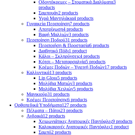
Οδοντόκρεμες – Στοματικά Διαλύματα
3
products
Σαμπουάν
2 products
Υγρά Μαντηλάκια
4 products
Γυναικεία Περιποίηση
7 products
Αποτρίχωση
4 products
Βαφή Μαλλιών
3 products
Περιποίηση Ποδιού
31 products
Περιποιήση & Προστασία
6 products
Διαβητικό Πόδι
1 product
Κάλοι – Σκληρύνσεις
4 products
Κότσι – Μεταταρσαλγία
5 products
Κρέμες Ποδιών – Υγιεινή Ποδιών
17 products
Καλλυντικά
13 products
Lip Gloss
5 products
Μολύβια Ματιών
3 products
Μολύβια Χειλιών
5 products
Μανικιούρ
31 products
Κρέμες Περιποίησης
6 products
Ορθοπεδικά Υποδήματα
127 products
Πέλματα – Πάτοι
23 products
Ανδρικά
12 products
Χειμωνιάτικες Ανατομικές Παντόφλες
9 products
Καλοκαιρινές Ανατομικές Παντόφλες
1 product
Σαμπό
2 products