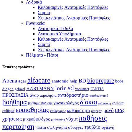
Ανδρικά
Καλοκαιρινές Ανατομικές Παντόφλες
Σαμπό
Χειμωνιάτικες Ανατομικές Παντόφλες
Γυναικεία
Ανατομικά Πέδιλα
Ανατομικά Υποδήματα
Καλοκαιρινές Ανατομικές Παντόφλες
Σαμπό
Χειμωνιάτικες Ανατομικές Παντόφλες
Πέλματα - Πάτοι
Ετικέτες προϊόντος
alfacare
bioprepare
Abena
BD
agar
anatomic help
bode
sd
lorin
HARTMANN
diagon
ΓΑΝΤΙΑ
gehwol
vacutainer
αντιδραστήριο
ΠΡΟΣΤΑΣΙΑ
άγαρ
αιμοληψία
απολυμαντικό
βοήθημα
δίσκοι
γυναικολόγος
εξέταση
βοήθημα βάδισης
διάγνωση
ευαισθησίας
μιας
μανό
καθαριότητα
επίθεμα
καθαρισμός
μέτρηση
παθήσεις
χρήσεως
νύχια
μικροβιολόγος
μπαστούνι
περιποίηση
τρυβλίο
σωληνάρια
σύριγγες
υγιεινή
πιπέτα