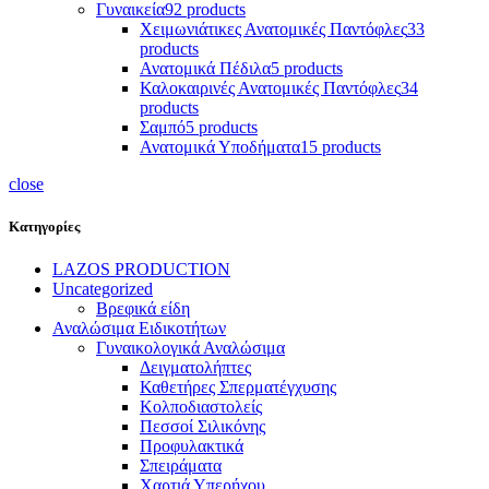
Γυναικεία
92 products
Χειμωνιάτικες Ανατομικές Παντόφλες
33
products
Ανατομικά Πέδιλα
5 products
Καλοκαιρινές Ανατομικές Παντόφλες
34
products
Σαμπό
5 products
Ανατομικά Υποδήματα
15 products
close
Κατηγορίες
LAZOS PRODUCTION
Uncategorized
Βρεφικά είδη
Αναλώσιμα Ειδικοτήτων
Γυναικολογικά Αναλώσιμα
Δειγματολήπτες
Καθετήρες Σπερματέγχυσης
Κολποδιαστολείς
Πεσσοί Σιλικόνης
Προφυλακτικά
Σπειράματα
Χαρτιά Υπερήχου