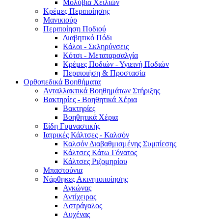
Μολύβια Χειλιών
Κρέμες Περιποίησης
Μανικιούρ
Περιποίηση Ποδιού
Διαβητικό Πόδι
Κάλοι - Σκληρύνσεις
Κότσι - Μεταταρσαλγία
Κρέμες Ποδιών - Υγιεινή Ποδιών
Περιποιήση & Προστασία
Ορθοπεδικά Βοηθήματα
Ανταλλακτικά Βοηθημάτων Στήριξης
Βακτηρίες - Βοηθητικά Χέρια
Βακτηρίες
Βοηθητικά Χέρια
Είδη Γυμναστικής
Ιατρικές Κάλτσες - Καλσόν
Καλσόν Διαβαθμισμένης Συμπίεσης
Κάλτσες Κάτω Γόνατος
Κάλτσες Ριζομηρίου
Μπαστούνια
Νάρθηκες Ακινητοποίησης
Αγκώνας
Αντίχειρας
Αστράγαλος
Αυχένας