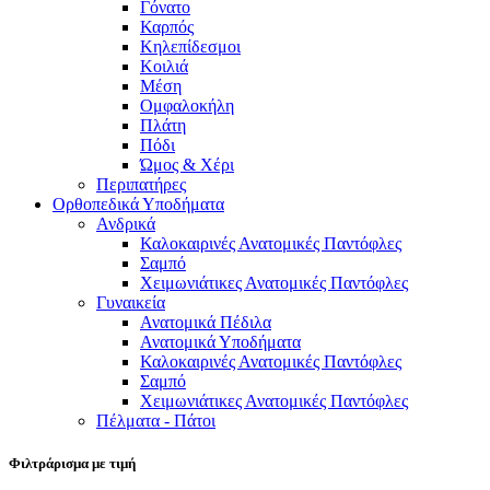
Γόνατο
Καρπός
Κηλεπίδεσμοι
Κοιλιά
Μέση
Ομφαλοκήλη
Πλάτη
Πόδι
Ώμος & Χέρι
Περιπατήρες
Ορθοπεδικά Υποδήματα
Ανδρικά
Καλοκαιρινές Ανατομικές Παντόφλες
Σαμπό
Χειμωνιάτικες Ανατομικές Παντόφλες
Γυναικεία
Ανατομικά Πέδιλα
Ανατομικά Υποδήματα
Καλοκαιρινές Ανατομικές Παντόφλες
Σαμπό
Χειμωνιάτικες Ανατομικές Παντόφλες
Πέλματα - Πάτοι
Φιλτράρισμα με τιμή