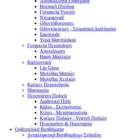
Αυτοκόλλητα Επιθέματα
Βρεφική Πούδρα
Γυναικεία Υγιεινή
Ντεμακιγιάζ
Οδοντόβουρτσες
Οδοντόκρεμες - Στοματικά Διαλύματα
Σαμπουάν
Υγρά Μαντηλάκια
Γυναικεία Περιποίηση
Αποτρίχωση
Βαφή Μαλλιών
Καλλυντικά
Lip Gloss
Μολύβια Ματιών
Μολύβια Χειλιών
Κρέμες Περιποίησης
Μανικιούρ
Περιποίηση Ποδιού
Διαβητικό Πόδι
Κάλοι - Σκληρύνσεις
Κότσι - Μεταταρσαλγία
Κρέμες Ποδιών - Υγιεινή Ποδιών
Περιποιήση & Προστασία
Ορθοπεδικά Βοηθήματα
Ανταλλακτικά Βοηθημάτων Στήριξης