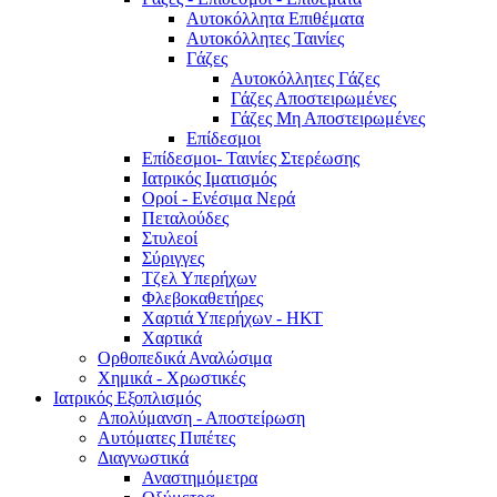
Αυτοκόλλητα Επιθέματα
Αυτοκόλλητες Ταινίες
Γάζες
Αυτοκόλλητες Γάζες
Γάζες Αποστειρωμένες
Γάζες Μη Αποστειρωμένες
Επίδεσμοι
Επίδεσμοι- Ταινίες Στερέωσης
Ιατρικός Ιματισμός
Οροί - Ενέσιμα Νερά
Πεταλούδες
Στυλεοί
Σύριγγες
Τζελ Υπερήχων
Φλεβοκαθετήρες
Χαρτιά Υπερήχων - ΗΚΤ
Χαρτικά
Ορθοπεδικά Αναλώσιμα
Χημικά - Χρωστικές
Ιατρικός Εξοπλισμός
Απολύμανση - Αποστείρωση
Αυτόματες Πιπέτες
Διαγνωστικά
Αναστημόμετρα