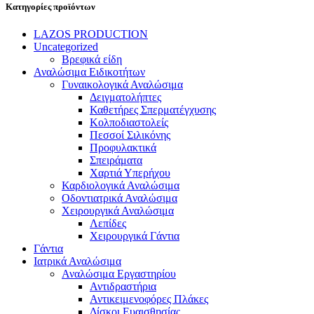
Κατηγορίες προϊόντων
LAZOS PRODUCTION
Uncategorized
Βρεφικά είδη
Αναλώσιμα Ειδικοτήτων
Γυναικολογικά Αναλώσιμα
Δειγματολήπτες
Καθετήρες Σπερματέγχυσης
Κολποδιαστολείς
Πεσσοί Σιλικόνης
Προφυλακτικά
Σπειράματα
Χαρτιά Υπερήχου
Καρδιολογικά Αναλώσιμα
Οδοντιατρικά Αναλώσιμα
Χειρουργικά Αναλώσιμα
Λεπίδες
Χειρουργικά Γάντια
Γάντια
Ιατρικά Αναλώσιμα
Αναλώσιμα Εργαστηρίου
Αντιδραστήρια
Αντικειμενοφόρες Πλάκες
Δίσκοι Ευαισθησίας