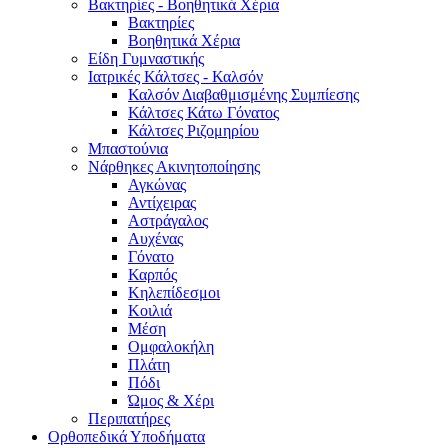
Βακτηρίες - Βοηθητικά Χέρια
Βακτηρίες
Βοηθητικά Χέρια
Είδη Γυμναστικής
Ιατρικές Κάλτσες - Καλσόν
Καλσόν Διαβαθμισμένης Συμπίεσης
Κάλτσες Κάτω Γόνατος
Κάλτσες Ριζομηρίου
Μπαστούνια
Νάρθηκες Ακινητοποίησης
Αγκώνας
Αντίχειρας
Αστράγαλος
Αυχένας
Γόνατο
Καρπός
Κηλεπίδεσμοι
Κοιλιά
Μέση
Ομφαλοκήλη
Πλάτη
Πόδι
Ώμος & Χέρι
Περιπατήρες
Ορθοπεδικά Υποδήματα