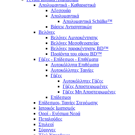
Απολυμαντικά - Καθαριστικά
Αξεσουάρ
Απολυμαντικά
Απολυμαντικά Schülke™
Βάσεις Αντισηπτικών
Βελόνες
Βελόνες Αμνιοκέντησης
Βελόνες Μεσοθεραπείας
Βελόνες παρακέντησης BD™
Προϊόντα του οίκου BD™
Γάζες - Επίδεσμοι - Επιθέματα
Αυτοκόλλητα Επιθέματα
Αυτοκόλλητες Ταινίες
Γάζες
Αυτοκόλλητες Γάζες
Γάζες Αποστειρωμένες
Γάζες Μη Αποστειρωμένες
Επίδεσμοι
Επίδεσμοι- Ταινίες Στερέωσης
Ιατρικός Ιματισμός
Οροί - Ενέσιμα Νερά
Πεταλούδες
Στυλεοί
Σύριγγες