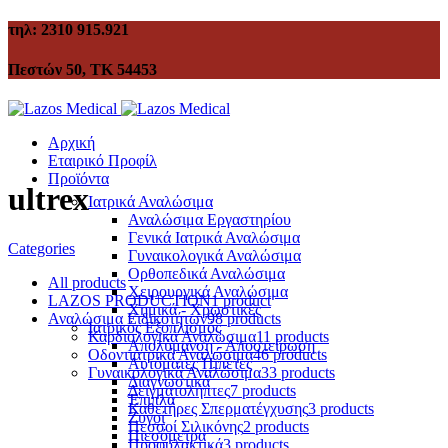
τηλ: 2310 915.921
Πεστών 50, ΤΚ 54453
Αρχική
Εταιρικό Προφίλ
Προϊόντα
ultrex
Ιατρικά Αναλώσιμα
Αναλώσιμα Εργαστηρίου
Γενικά Ιατρικά Αναλώσιμα
Categories
Γυναικολογικά Αναλώσιμα
Ορθοπεδικά Αναλώσιμα
All
products
Χειρουργικά Αναλώσιμα
LAZOS PRODUCTION
1 product
Χημικά - Χρωστικές
Αναλώσιμα Ειδικοτήτων
98 products
Ιατρικός Εξοπλισμός
Καρδιολογικά Αναλώσιμα
11 products
Απολύμανση - Αποστείρωση
Οδοντιατρικά Αναλώσιμα
46 products
Αυτόματες Πιπέτες
Γυναικολογικά Αναλώσιμα
33 products
Διαγνωστικά
Δειγματολήπτες
7 products
Έπιπλα
Καθετήρες Σπερματέγχυσης
3 products
Ζυγοί
Πεσσοί Σιλικόνης
2 products
Πιεσόμετρα
Προφυλακτικά
3 products