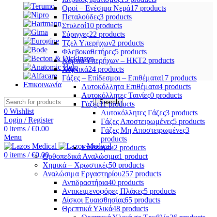
Οροί – Ενέσιμα Νερά
17 products
Πεταλούδες
3 products
Στυλεοί
10 products
Σύριγγες
22 products
Τζελ Υπερήχων
2 products
Φλεβοκαθετήρες
5 products
Χαρτιά Υπερήχων – ΗΚΤ
2 products
Χαρτικά
24 products
Γάζες – Επίδεσμοι – Επιθέματα
17 products
Επικοινωνία
Αυτοκόλλητα Επιθέματα
4 products
Αυτοκόλλητες Ταινίες
0 products
Search
Γάζες
11 products
0
Wishlist
Αυτοκόλλητες Γάζες
3 products
Login / Register
Γάζες Αποστειρωμένες
5 products
0
items
/
€
0.00
Γάζες Μη Αποστειρωμένες
3
Menu
products
Επίδεσμοι
2 products
0
items
/
€
0.00
Ορθοπεδικά Αναλώσιμα
1 product
Χημικά – Χρωστικές
50 products
Αναλώσιμα Εργαστηρίου
257 products
Αντιδραστήρια
40 products
Αντικειμενοφόρες Πλάκες
5 products
Δίσκοι Ευαισθησίας
65 products
Θρεπτικά Υλικά
48 products