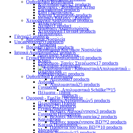
Ορθοπεδικά Βοηθήματα
Κολποδιαστολείς
2 products
Βακτηρίες - Βοηθητικά Χέρια
Σπειράματα
4 products
Είδη Γυμναστικής
Χαρτιά Υπερήχου
6 products
Ιατρικές Κάλτσες - Καλσόν
Χειρουργικά Αναλώσιμα
8 products
Μπαστούνια
Λεπίδες
1 product
Νάρθηκες Ακινητοποίησης
Χειρουργικά Γάντια
4 products
Περιπατήρες
Γάντια
15 products
Κατ'οίκον Νοσηλεία
Uncategorized
53 products
Αμαξίδια
Βρεφικά είδη
14 products
Βοηθήματα Κατ'οίκον Νοσηλείας
Ιατρικά Αναλώσιμα
522 products
Διαχείριση Ακράτειας
Γενικά Ιατρικά Αναλώσιμα
210 products
Κλίνες
Επίδεσμοι- Ταινίες Στερέωσης
17 products
Μαξιλάρια Ανατομικά
Απολυμαντικά –
Πιεσόμετρα
Καθαριστικά
41 products
Ορθοπεδικά Υποδήματα
Αξεσουάρ
3 products
Ανδρικά
Απολυμαντικά
25 products
Γυναικεία
Απολυμαντικά Schülke™
15
Πέλματα - Πάτοι
products
Ομορφιά - Ευεξία - Θεραπεία
Βάσεις Αντισηπτικών
5 products
Περιποίηση Ποδιού
Βελόνες
25 products
Γενικά Αναλώσιμα
Βελόνες Αμνιοκέντησης
3 products
Γυναικεία Περιποίηση
Βελόνες Μεσοθεραπείας
2 products
Καλλυντικά
Βελόνες παρακέντησης BD™
2 products
Κρέμες Περιποίησης
Προϊόντα του οίκου BD™
10 products
Μανικιούρ
Ιατρικός Ιματισμός
15 products