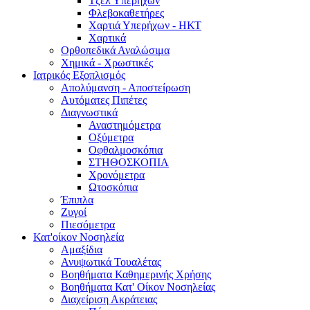
Τζελ Υπερήχων
Φλεβοκαθετήρες
Χαρτιά Υπερήχων - ΗΚΤ
Χαρτικά
Ορθοπεδικά Αναλώσιμα
Χημικά - Χρωστικές
Ιατρικός Εξοπλισμός
Απολύμανση - Αποστείρωση
Αυτόματες Πιπέτες
Διαγνωστικά
Αναστημόμετρα
Οξύμετρα
Οφθαλμοσκόπια
ΣΤΗΘΟΣΚΟΠΙΑ
Χρονόμετρα
Ωτοσκόπια
Έπιπλα
Ζυγοί
Πιεσόμετρα
Κατ'οίκον Νοσηλεία
Αμαξίδια
Ανυψωτικά Τουαλέτας
Βοηθήματα Καθημερινής Χρήσης
Βοηθήματα Κατ' Οίκον Νοσηλείας
Διαχείριση Ακράτειας