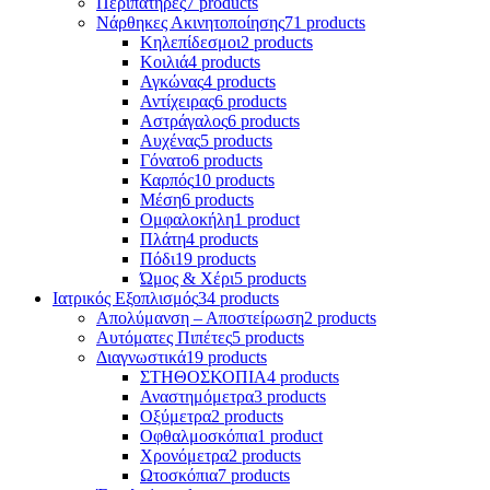
Περιπατήρες
7 products
Νάρθηκες Ακινητοποίησης
71 products
Κηλεπίδεσμοι
2 products
Κοιλιά
4 products
Αγκώνας
4 products
Αντίχειρας
6 products
Αστράγαλος
6 products
Αυχένας
5 products
Γόνατο
6 products
Καρπός
10 products
Μέση
6 products
Ομφαλοκήλη
1 product
Πλάτη
4 products
Πόδι
19 products
Ώμος & Χέρι
5 products
Ιατρικός Εξοπλισμός
34 products
Απολύμανση – Αποστείρωση
2 products
Αυτόματες Πιπέτες
5 products
Διαγνωστικά
19 products
ΣΤΗΘΟΣΚΟΠΙΑ
4 products
Αναστημόμετρα
3 products
Οξύμετρα
2 products
Οφθαλμοσκόπια
1 product
Χρονόμετρα
2 products
Ωτοσκόπια
7 products