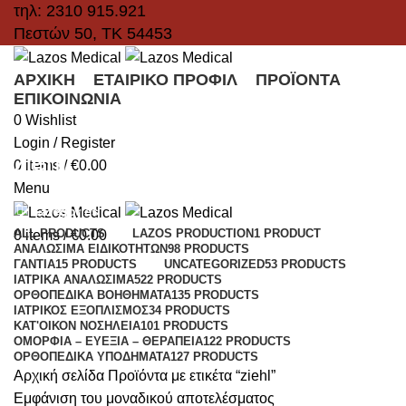
τηλ: 2310 915.921
Πεστών 50, ΤΚ 54453
ΑΡΧΙΚΉ
ΕΤΑΙΡΙΚΌ ΠΡΟΦΊΛ
ΠΡΟΪΌΝΤΑ
ΕΠΙΚΟΙΝΩΝΊΑ
0
Wishlist
Login / Register
ziehl
0
items
/
€
0.00
Menu
Categories
ALL
PRODUCTS
LAZOS PRODUCTION
1 PRODUCT
0
items
/
€
0.00
ΑΝΑΛΏΣΙΜΑ ΕΙΔΙΚΟΤΉΤΩΝ
98 PRODUCTS
ΓΆΝΤΙΑ
15 PRODUCTS
UNCATEGORIZED
53 PRODUCTS
ΙΑΤΡΙΚΆ ΑΝΑΛΏΣΙΜΑ
522 PRODUCTS
ΟΡΘΟΠΕΔΙΚΆ ΒΟΗΘΉΜΑΤΑ
135 PRODUCTS
ΙΑΤΡΙΚΌΣ ΕΞΟΠΛΙΣΜΌΣ
34 PRODUCTS
ΚΑΤ'ΟΊΚΟΝ ΝΟΣΗΛΕΊΑ
101 PRODUCTS
ΟΜΟΡΦΙΆ – ΕΥΕΞΊΑ – ΘΕΡΑΠΕΊΑ
122 PRODUCTS
ΟΡΘΟΠΕΔΙΚΆ ΥΠΟΔΉΜΑΤΑ
127 PRODUCTS
Αρχική σελίδα
Προϊόντα με ετικέτα “ziehl”
Εμφάνιση του μοναδικού αποτελέσματος