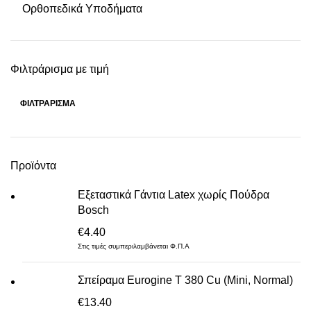
Ορθοπεδικά Υποδήματα
Φιλτράρισμα με τιμή
ΦΙΛΤΡΆΡΙΣΜΑ
Ελάχιστη
Μέγιστη
τιμή
τιμή
Προϊόντα
Εξεταστικά Γάντια Latex χωρίς Πούδρα
Bosch
€
4.40
Στις τιμές συμπεριλαμβάνεται Φ.Π.Α
Σπείραμα Eurogine Τ 380 Cu (Mini, Normal)
€
13.40