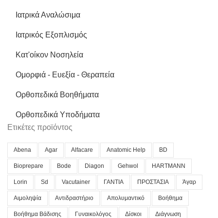
Ιατρικά Αναλώσιμα
Ιατρικός Εξοπλισμός
Κατ'οίκον Νοσηλεία
Ομορφιά - Ευεξία - Θεραπεία
Ορθοπεδικά Βοηθήματα
Ορθοπεδικά Υποδήματα
Ετικέτες προϊόντος
Abena
Agar
Alfacare
Anatomic Help
BD
Bioprepare
Bode
Diagon
Gehwol
HARTMANN
Lorin
Sd
Vacutainer
ΓΑΝΤΙΑ
ΠΡΟΣΤΑΣΙΑ
Άγαρ
Αιμοληψία
Αντιδραστήριο
Απολυμαντικό
Βοήθημα
Βοήθημα Βάδισης
Γυναικολόγος
Δίσκοι
Διάγνωση