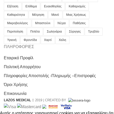
Εξέταση
Επίθεμα
Ευαισθησίας
Καθαρισμός
Καθαριότητα
Μέτρηση
Μανό
Μιας Χρήσεως
Μικροβιολόγος
Μπαστούνι
Νύχια
Παθήσεις
Περιποίηση
Πιπέτα
Σωληνάρια
Σύριγγες
Τρυβλίο
Υγιεινή
Φροντίδα
Χαρτί
Χείλη
ΠΛΗΡΟΦΟΡΙΕΣ
Εταιρικό Προφίλ
Πολιτική Απορρήτου
Πληροφορίες Αποστολής -Πληρωμής –Επιστροφές
Όροι Χρήσης
Επικοινωνία
LAZOS MEDICAL
2019 | CREATED BY
Αυτός ο ιστότοπος χρησιμοποιεί cookies για να εξασφαλίσει ότι