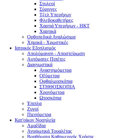
Στυλεοί
Σύριγγες
Τζελ Υπερήχων
Φλεβοκαθετήρες
Χαρτιά Υπερήχων - ΗΚΤ
Χαρτικά
Ορθοπεδικά Αναλώσιμα
Χημικά - Χρωστικές
Ιατρικός Εξοπλισμός
Απολύμανση - Αποστείρωση
Αυτόματες Πιπέτες
Διαγνωστικά
Αναστημόμετρα
Οξύμετρα
Οφθαλμοσκόπια
ΣΤΗΘΟΣΚΟΠΙΑ
Χρονόμετρα
Ωτοσκόπια
Έπιπλα
Ζυγοί
Πιεσόμετρα
Κατ'οίκον Νοσηλεία
Αμαξίδια
Ανυψωτικά Τουαλέτας
Βοηθήματα Καθημερινής Χρήσης