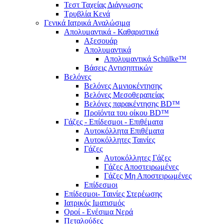
Τεστ Ταχείας Διάγνωσης
Τρυβλία Κενά
Γενικά Ιατρικά Αναλώσιμα
Απολυμαντικά - Καθαριστικά
Αξεσουάρ
Απολυμαντικά
Απολυμαντικά Schülke™
Βάσεις Αντισηπτικών
Βελόνες
Βελόνες Αμνιοκέντησης
Βελόνες Μεσοθεραπείας
Βελόνες παρακέντησης BD™
Προϊόντα του οίκου BD™
Γάζες - Επίδεσμοι - Επιθέματα
Αυτοκόλλητα Επιθέματα
Αυτοκόλλητες Ταινίες
Γάζες
Αυτοκόλλητες Γάζες
Γάζες Αποστειρωμένες
Γάζες Μη Αποστειρωμένες
Επίδεσμοι
Επίδεσμοι- Ταινίες Στερέωσης
Ιατρικός Ιματισμός
Οροί - Ενέσιμα Νερά
Πεταλούδες