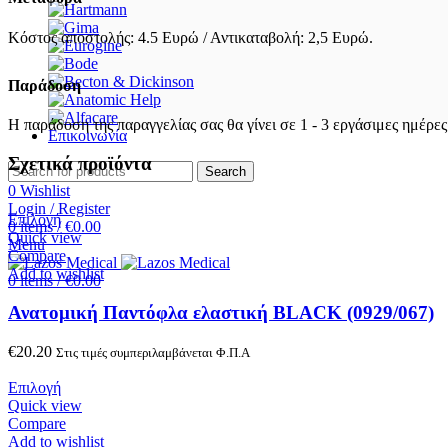
Κόστος αποστολής: 4.5 Ευρώ / Αντικαταβολή: 2,5 Ευρώ.
Παράδοση
Η παράδοση της παραγγελίας σας θα γίνει σε 1 - 3 εργάσιμες ημέρες
Επικοινωνία
Σχετικά προϊόντα
Search
0
Wishlist
Login / Register
Επιλογή
0
items
/
€
0.00
Quick view
Menu
Compare
Add to wishlist
0
items
/
€
0.00
Ανατομική Παντόφλα ελαστική BLACK (0929/067)
€
20.20
Στις τιμές συμπεριλαμβάνεται Φ.Π.Α
Επιλογή
Quick view
Compare
Add to wishlist