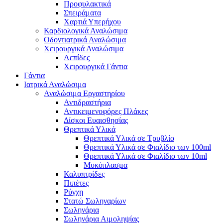
Προφυλακτικά
Σπειράματα
Χαρτιά Υπερήχου
Καρδιολογικά Αναλώσιμα
Οδοντιατρικά Αναλώσιμα
Χειρουργικά Αναλώσιμα
Λεπίδες
Χειρουργικά Γάντια
Γάντια
Ιατρικά Αναλώσιμα
Αναλώσιμα Εργαστηρίου
Αντιδραστήρια
Αντικειμενοφόρες Πλάκες
Δίσκοι Ευαισθησίας
Θρεπτικά Υλικά
Θρεπτικά Υλικά σε Τρυβλίο
Θρεπτικά Υλικά σε Φιαλίδιο των 100ml
Θρεπτικά Υλικά σε Φιαλίδιο των 10ml
Μυκόπλασμα
Καλυπτρίδες
Πιπέτες
Ρύγχη
Στατώ Σωληναρίων
Σωληνάρια
Σωληνάρια Αιμοληψίας