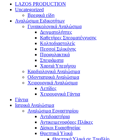
LAZOS PRODUCTION
Uncategorized
Βρεφικά είδη
Αναλώσιμα Ειδικοτήτων
Γυναικολογικά Αναλώσιμα
Δειγματολήπτες
Καθετήρες Σπερματέγχυσης
Κολποδιαστολείς
Πεσσοί Σιλικόνης
Προφυλακτικά
Σπειράματα
Χαρτιά Υπερήχου
Καρδιολογικά Αναλώσιμα
Οδοντιατρικά Αναλώσιμα
Χειρουργικά Αναλώσιμα
Λεπίδες
Χειρουργικά Γάντια
Γάντια
Ιατρικά Αναλώσιμα
Αναλώσιμα Εργαστηρίου
Αντιδραστήρια
Αντικειμενοφόρες Πλάκες
Δίσκοι Ευαισθησίας
Θρεπτικά Υλικά
Θρεπτικά Υλικά σε Τρυβλίο