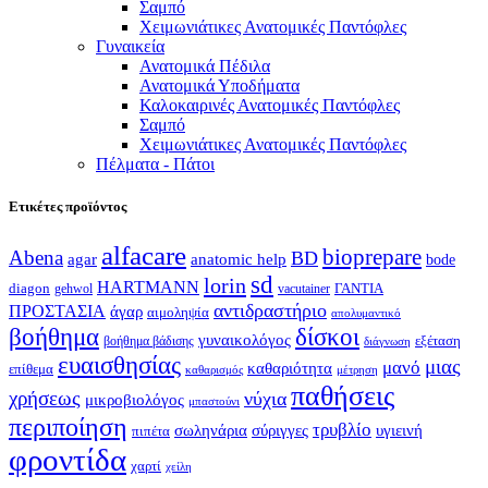
Σαμπό
Χειμωνιάτικες Ανατομικές Παντόφλες
Γυναικεία
Ανατομικά Πέδιλα
Ανατομικά Υποδήματα
Καλοκαιρινές Ανατομικές Παντόφλες
Σαμπό
Χειμωνιάτικες Ανατομικές Παντόφλες
Πέλματα - Πάτοι
Ετικέτες προϊόντος
alfacare
bioprepare
Abena
BD
agar
anatomic help
bode
sd
lorin
HARTMANN
diagon
ΓΑΝΤΙΑ
gehwol
vacutainer
αντιδραστήριο
ΠΡΟΣΤΑΣΙΑ
άγαρ
αιμοληψία
απολυμαντικό
βοήθημα
δίσκοι
γυναικολόγος
εξέταση
βοήθημα βάδισης
διάγνωση
ευαισθησίας
μιας
μανό
καθαριότητα
επίθεμα
καθαρισμός
μέτρηση
παθήσεις
χρήσεως
νύχια
μικροβιολόγος
μπαστούνι
περιποίηση
τρυβλίο
σωληνάρια
σύριγγες
υγιεινή
πιπέτα
φροντίδα
χαρτί
χείλη