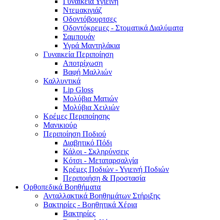
Γυναικεία Υγιεινή
Ντεμακιγιάζ
Οδοντόβουρτσες
Οδοντόκρεμες - Στοματικά Διαλύματα
Σαμπουάν
Υγρά Μαντηλάκια
Γυναικεία Περιποίηση
Αποτρίχωση
Βαφή Μαλλιών
Καλλυντικά
Lip Gloss
Μολύβια Ματιών
Μολύβια Χειλιών
Κρέμες Περιποίησης
Μανικιούρ
Περιποίηση Ποδιού
Διαβητικό Πόδι
Κάλοι - Σκληρύνσεις
Κότσι - Μεταταρσαλγία
Κρέμες Ποδιών - Υγιεινή Ποδιών
Περιποιήση & Προστασία
Ορθοπεδικά Βοηθήματα
Ανταλλακτικά Βοηθημάτων Στήριξης
Βακτηρίες - Βοηθητικά Χέρια
Βακτηρίες