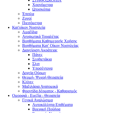
ΣΤΗΘΟΣΚΟΠΙΑ
Χρονόμετρα
Ωτοσκόπια
Έπιπλα
Ζυγοί
Πιεσόμετρα
Κατ'οίκον Νοσηλεία
Αμαξίδια
Ανυψωτικά Τουαλέτας
Βοηθήματα Καθημερινής Χρήσης
Βοηθήματα Κατ' Οίκον Νοσηλείας
Διαχείριση Ακράτειας
Πάνες
Σερβιετάκια
Σλιπ
Υποσέντονα
Δοχεία Ούρων
Θερμή- Ψυχρή Θεραπεία
Κλίνες
Μαξιλάρια Ανατομικά
Φροντίδα δέρματος - Καθαρισμός
Ομορφιά - Ευεξία - Θεραπεία
Γενικά Αναλώσιμα
Αυτοκόλλητα Επιθέματα
Βρεφική Πούδρα