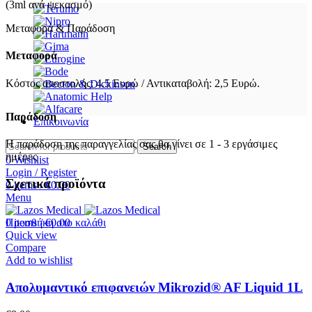
(3ml ανά ψεκασμό)
Μεταφορά & Παράδοση
Μεταφορά
Κόστος αποστολής: 4.5 Ευρώ / Αντικαταβολή: 2,5 Ευρώ.
Παράδοση
Επικοινωνία
Η παράδοση της παραγγελίας σας θα γίνει σε 1 - 3 εργάσιμες
Search
ημέρες
0
Wishlist
Login / Register
Σχετικά προϊόντα
0
items
/
€
0.00
Menu
0
items
/
€
0.00
Προσθήκη στο καλάθι
Quick view
Compare
Add to wishlist
Απολυμαντικό επιφανειών Mikrozid® AF Liquid 1L