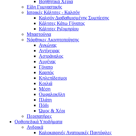
Βοηθητικά Χέρια
Είδη Γυμναστικής
Ιατρικές Κάλτσες - Καλσόν
Καλσόν Διαβαθμισμένης Συμπίεσης
Κάλτσες Κάτω Γόνατος
Κάλτσες Ριζομηρίου
Μπαστούνια
Νάρθηκες Ακινητοποίησης
Αγκώνας
Αντίχειρας
Αστράγαλος
Αυχένας
Γόνατο
Καρπός
Κηλεπίδεσμοι
Κοιλιά
Μέση
Ομφαλοκήλη
Πλάτη
Πόδι
Ώμος & Χέρι
Περιπατήρες
Ορθοπεδικά Υποδήματα
Ανδρικά
Καλοκαιρινές Ανατομικές Παντόφλες