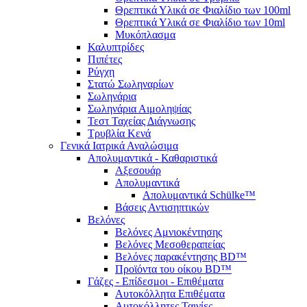
Θρεπτικά Υλικά σε Φιαλίδιο των 100ml
Θρεπτικά Υλικά σε Φιαλίδιο των 10ml
Μυκόπλασμα
Καλυπτρίδες
Πιπέτες
Ρύγχη
Στατώ Σωληναρίων
Σωληνάρια
Σωληνάρια Αιμοληψίας
Τεστ Ταχείας Διάγνωσης
Τρυβλία Κενά
Γενικά Ιατρικά Αναλώσιμα
Απολυμαντικά - Καθαριστικά
Αξεσουάρ
Απολυμαντικά
Απολυμαντικά Schülke™
Βάσεις Αντισηπτικών
Βελόνες
Βελόνες Αμνιοκέντησης
Βελόνες Μεσοθεραπείας
Βελόνες παρακέντησης BD™
Προϊόντα του οίκου BD™
Γάζες - Επίδεσμοι - Επιθέματα
Αυτοκόλλητα Επιθέματα
Αυτοκόλλητες Ταινίες