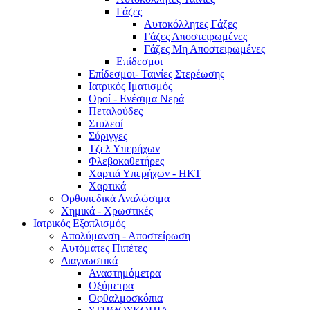
Γάζες
Αυτοκόλλητες Γάζες
Γάζες Αποστειρωμένες
Γάζες Μη Αποστειρωμένες
Επίδεσμοι
Επίδεσμοι- Ταινίες Στερέωσης
Ιατρικός Ιματισμός
Οροί - Ενέσιμα Νερά
Πεταλούδες
Στυλεοί
Σύριγγες
Τζελ Υπερήχων
Φλεβοκαθετήρες
Χαρτιά Υπερήχων - ΗΚΤ
Χαρτικά
Ορθοπεδικά Αναλώσιμα
Χημικά - Χρωστικές
Ιατρικός Εξοπλισμός
Απολύμανση - Αποστείρωση
Αυτόματες Πιπέτες
Διαγνωστικά
Αναστημόμετρα
Οξύμετρα
Οφθαλμοσκόπια