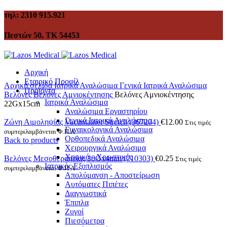
τηλ: 2310 915.921
Πεστών 50, ΤΚ 54453
Αρχική
Εταιρικό Προφίλ
Αρχική σελίδα
Ιατρικά Αναλώσιμα
Γενικά Ιατρικά Αναλώσιμα
Προϊόντα
Βελόνες
Βελόνες Αμνιοκέντησης
Βελόνες Αμνιοκέντησης
Ιατρικά Αναλώσιμα
22Gx15cm
Αναλώσιμα Εργαστηρίου
Γενικά Ιατρικά Αναλώσιμα
Ζώνη Αιμοληψίας Vacuntainer Stretch (367204)
€
12.00
Στις τιμές
Γυναικολογικά Αναλώσιμα
συμπεριλαμβάνεται Φ.Π.Α
Ορθοπεδικά Αναλώσιμα
Back to products
Χειρουργικά Αναλώσιμα
Χημικά - Χρωστικές
Βελόνες Μεσοθεραπείας 30Gx4mm (710303)
€
0.25
Στις τιμές
Ιατρικός Εξοπλισμός
συμπεριλαμβάνεται Φ.Π.Α
Απολύμανση - Αποστείρωση
Αυτόματες Πιπέτες
Διαγνωστικά
Έπιπλα
Ζυγοί
Click to enlarge
Πιεσόμετρα