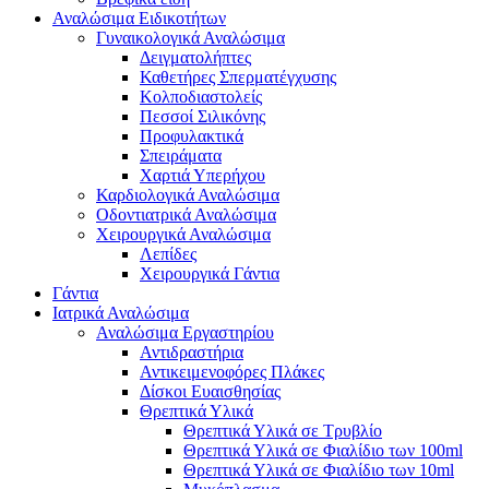
Αναλώσιμα Ειδικοτήτων
Γυναικολογικά Αναλώσιμα
Δειγματολήπτες
Καθετήρες Σπερματέγχυσης
Κολποδιαστολείς
Πεσσοί Σιλικόνης
Προφυλακτικά
Σπειράματα
Χαρτιά Υπερήχου
Καρδιολογικά Αναλώσιμα
Οδοντιατρικά Αναλώσιμα
Χειρουργικά Αναλώσιμα
Λεπίδες
Χειρουργικά Γάντια
Γάντια
Ιατρικά Αναλώσιμα
Αναλώσιμα Εργαστηρίου
Αντιδραστήρια
Αντικειμενοφόρες Πλάκες
Δίσκοι Ευαισθησίας
Θρεπτικά Υλικά
Θρεπτικά Υλικά σε Τρυβλίο
Θρεπτικά Υλικά σε Φιαλίδιο των 100ml
Θρεπτικά Υλικά σε Φιαλίδιο των 10ml