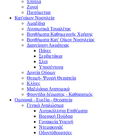
Έπιπλα
Ζυγοί
Πιεσόμετρα
Κατ'οίκον Νοσηλεία
Αμαξίδια
Ανυψωτικά Τουαλέτας
Βοηθήματα Καθημερινής Χρήσης
Βοηθήματα Κατ' Οίκον Νοσηλείας
Διαχείριση Ακράτειας
Πάνες
Σερβιετάκια
Σλιπ
Υποσέντονα
Δοχεία Ούρων
Θερμή- Ψυχρή Θεραπεία
Κλίνες
Μαξιλάρια Ανατομικά
Φροντίδα δέρματος - Καθαρισμός
Ομορφιά - Ευεξία - Θεραπεία
Γενικά Αναλώσιμα
Αυτοκόλλητα Επιθέματα
Βρεφική Πούδρα
Γυναικεία Υγιεινή
Ντεμακιγιάζ
Οδοντόβουρτσες