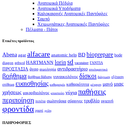
Ανατομικά Πέδιλα
Ανατομικά Υποδήματα
Καλοκαιρινές Ανατομικές Παντόφλες
Σαμπό
Χειμωνιάτικες Ανατομικές Παντόφλες
Πέλματα - Πάτοι
Ετικέτες προϊόντος
alfacare
bioprepare
Abena
BD
agar
anatomic help
bode
sd
lorin
HARTMANN
diagon
ΓΑΝΤΙΑ
gehwol
vacutainer
αντιδραστήριο
ΠΡΟΣΤΑΣΙΑ
άγαρ
αιμοληψία
απολυμαντικό
βοήθημα
δίσκοι
γυναικολόγος
εξέταση
βοήθημα βάδισης
διάγνωση
ευαισθησίας
μιας
μανό
καθαριότητα
επίθεμα
καθαρισμός
μέτρηση
παθήσεις
χρήσεως
νύχια
μικροβιολόγος
μπαστούνι
περιποίηση
τρυβλίο
σωληνάρια
σύριγγες
υγιεινή
πιπέτα
φροντίδα
χαρτί
χείλη
ΠΛΗΡΟΦΟΡΙΕΣ