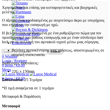
Χρησιμοποιείται επίσης για κυτταρογενετικές και βιοχημικές
μελέτες.
Ο άξονας είναι εφοδιασμένος με ανιχνεύσιμο άκρο με υπερήχους
που επιτρέπει την εισαγωγή με ηχώ.
Η βελόνα είναι εφοδιασμένη με ένα ρυθμιζόμενο πώμα για τον
προσδιορισμό του βάθους εισαγωγής και με έναν σύνδεσμο luer
lock για τη συλλογή του αμνιακού υγρού μέσω μιας σύριγγας.
Επικοινωνία
Βελόνες αμνιοκέντησης μιας χρήσεως, αποστειρωμένες σε
Search
ατομική συσκευασία.
0
Wishlist
Login / Register
Διαθέσιμες διαστάσεις:
0
items
/
€
0.00
Menu
22G x 150mm
0
items
/
€
0.00
Συσκευασία
: 25 Τεμάχια
*Η τιμή αναφέρεται σε 1 τεμάχιο
Μεταφορά & Παράδοση
Μεταφορά