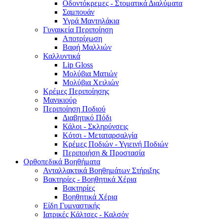
Οδοντόκρεμες - Στοματικά Διαλύματα
Σαμπουάν
Υγρά Μαντηλάκια
Γυναικεία Περιποίηση
Αποτρίχωση
Βαφή Μαλλιών
Καλλυντικά
Lip Gloss
Μολύβια Ματιών
Μολύβια Χειλιών
Κρέμες Περιποίησης
Μανικιούρ
Περιποίηση Ποδιού
Διαβητικό Πόδι
Κάλοι - Σκληρύνσεις
Κότσι - Μεταταρσαλγία
Κρέμες Ποδιών - Υγιεινή Ποδιών
Περιποιήση & Προστασία
Ορθοπεδικά Βοηθήματα
Ανταλλακτικά Βοηθημάτων Στήριξης
Βακτηρίες - Βοηθητικά Χέρια
Βακτηρίες
Βοηθητικά Χέρια
Είδη Γυμναστικής
Ιατρικές Κάλτσες - Καλσόν