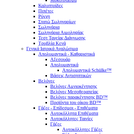
Μυκόπλασμα
Καλυπτρίδες
Πιπέτες
Ρύγχη
Στατώ Σωληναρίων
Σωληνάρια
Σωληνάρια Αιμοληψίας
Τεστ Ταχείας Διάγνωσης
Τρυβλία Κενά
Γενικά Ιατρικά Αναλώσιμα
Απολυμαντικά - Καθαριστικά
Αξεσουάρ
Απολυμαντικά
Απολυμαντικά Schülke™
Βάσεις Αντισηπτικών
Βελόνες
Βελόνες Αμνιοκέντησης
Βελόνες Μεσοθεραπείας
Βελόνες παρακέντησης BD™
Προϊόντα του οίκου BD™
Γάζες - Επίδεσμοι - Επιθέματα
Αυτοκόλλητα Επιθέματα
Αυτοκόλλητες Ταινίες
Γάζες
Αυτοκόλλητες Γάζες