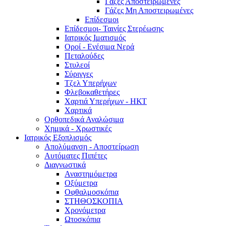
Γάζες Αποστειρωμένες
Γάζες Μη Αποστειρωμένες
Επίδεσμοι
Επίδεσμοι- Ταινίες Στερέωσης
Ιατρικός Ιματισμός
Οροί - Ενέσιμα Νερά
Πεταλούδες
Στυλεοί
Σύριγγες
Τζελ Υπερήχων
Φλεβοκαθετήρες
Χαρτιά Υπερήχων - ΗΚΤ
Χαρτικά
Ορθοπεδικά Αναλώσιμα
Χημικά - Χρωστικές
Ιατρικός Εξοπλισμός
Απολύμανση - Αποστείρωση
Αυτόματες Πιπέτες
Διαγνωστικά
Αναστημόμετρα
Οξύμετρα
Οφθαλμοσκόπια
ΣΤΗΘΟΣΚΟΠΙΑ
Χρονόμετρα
Ωτοσκόπια