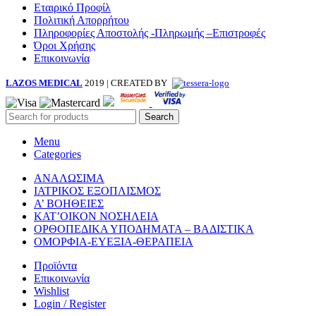
Εταιρικό Προφίλ
Πολιτική Απορρήτου
Πληροφορίες Αποστολής -Πληρωμής –Επιστροφές
Όροι Χρήσης
Επικοινωνία
LAZOS MEDICAL
2019 | CREATED BY
Search
Menu
Categories
ΑΝΑΛΩΣΙΜΑ
ΙΑΤΡΙΚΟΣ ΕΞΟΠΛΙΣΜΟΣ
Α’ ΒΟΗΘΕΙΕΣ
ΚΑΤ’ΟΙΚΟΝ ΝΟΣΗΛΕΙΑ
ΟΡΘΟΠΕΔΙΚΑ ΥΠΟΔΗΜΑΤΑ – ΒΑΔΙΣΤΙΚΑ
ΟΜΟΡΦΙΑ-ΕΥΕΞΙΑ-ΘΕΡΑΠΕΙΑ
Προϊόντα
Επικοινωνία
Wishlist
Login / Register