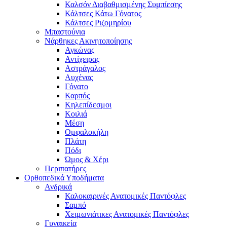
Καλσόν Διαβαθμισμένης Συμπίεσης
Κάλτσες Κάτω Γόνατος
Κάλτσες Ριζομηρίου
Μπαστούνια
Νάρθηκες Ακινητοποίησης
Αγκώνας
Αντίχειρας
Αστράγαλος
Αυχένας
Γόνατο
Καρπός
Κηλεπίδεσμοι
Κοιλιά
Μέση
Ομφαλοκήλη
Πλάτη
Πόδι
Ώμος & Χέρι
Περιπατήρες
Ορθοπεδικά Υποδήματα
Ανδρικά
Καλοκαιρινές Ανατομικές Παντόφλες
Σαμπό
Χειμωνιάτικες Ανατομικές Παντόφλες
Γυναικεία