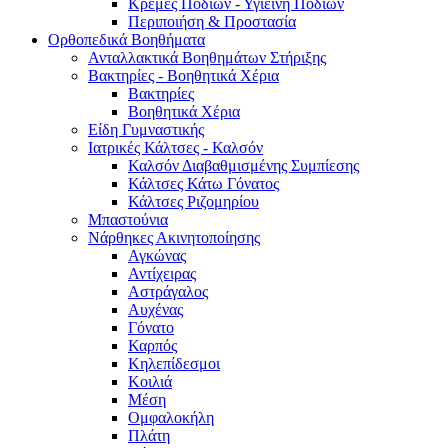
Κρέμες Ποδιών - Υγιεινή Ποδιών
Περιποιήση & Προστασία
Ορθοπεδικά Βοηθήματα
Ανταλλακτικά Βοηθημάτων Στήριξης
Βακτηρίες - Βοηθητικά Χέρια
Βακτηρίες
Βοηθητικά Χέρια
Είδη Γυμναστικής
Ιατρικές Κάλτσες - Καλσόν
Καλσόν Διαβαθμισμένης Συμπίεσης
Κάλτσες Κάτω Γόνατος
Κάλτσες Ριζομηρίου
Μπαστούνια
Νάρθηκες Ακινητοποίησης
Αγκώνας
Αντίχειρας
Αστράγαλος
Αυχένας
Γόνατο
Καρπός
Κηλεπίδεσμοι
Κοιλιά
Μέση
Ομφαλοκήλη
Πλάτη