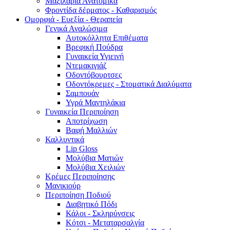
Μαξιλάρια Ανατομικά
Φροντίδα δέρματος - Καθαρισμός
Ομορφιά - Ευεξία - Θεραπεία
Γενικά Αναλώσιμα
Αυτοκόλλητα Επιθέματα
Βρεφική Πούδρα
Γυναικεία Υγιεινή
Ντεμακιγιάζ
Οδοντόβουρτσες
Οδοντόκρεμες - Στοματικά Διαλύματα
Σαμπουάν
Υγρά Μαντηλάκια
Γυναικεία Περιποίηση
Αποτρίχωση
Βαφή Μαλλιών
Καλλυντικά
Lip Gloss
Μολύβια Ματιών
Μολύβια Χειλιών
Κρέμες Περιποίησης
Μανικιούρ
Περιποίηση Ποδιού
Διαβητικό Πόδι
Κάλοι - Σκληρύνσεις
Κότσι - Μεταταρσαλγία