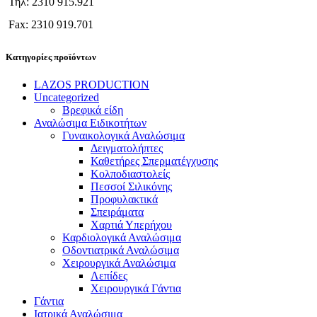
Τηλ: 2310 915.921
Fax: 2310 919.701
Κατηγορίες προϊόντων
LAZOS PRODUCTION
Uncategorized
Βρεφικά είδη
Αναλώσιμα Ειδικοτήτων
Γυναικολογικά Αναλώσιμα
Δειγματολήπτες
Καθετήρες Σπερματέγχυσης
Κολποδιαστολείς
Πεσσοί Σιλικόνης
Προφυλακτικά
Σπειράματα
Χαρτιά Υπερήχου
Καρδιολογικά Αναλώσιμα
Οδοντιατρικά Αναλώσιμα
Χειρουργικά Αναλώσιμα
Λεπίδες
Χειρουργικά Γάντια
Γάντια
Ιατρικά Αναλώσιμα