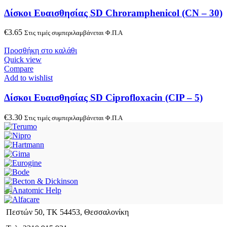
Δίσκοι Ευαισθησίας SD Chroramphenicol (CN – 30)
€
3.65
Στις τιμές συμπεριλαμβάνεται Φ.Π.Α
Προσθήκη στο καλάθι
Quick view
Compare
Add to wishlist
Δίσκοι Ευαισθησίας SD Ciprofloxacin (CIP – 5)
€
3.30
Στις τιμές συμπεριλαμβάνεται Φ.Π.Α
Πεστών 50, ΤΚ 54453, Θεσσαλονίκη