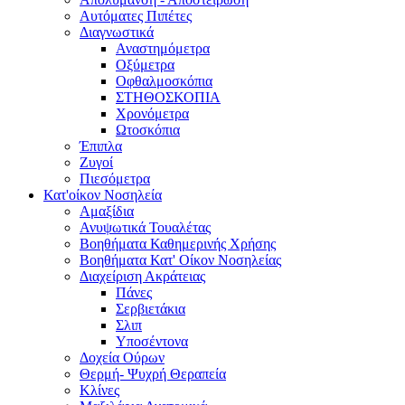
Αυτόματες Πιπέτες
Διαγνωστικά
Αναστημόμετρα
Οξύμετρα
Οφθαλμοσκόπια
ΣΤΗΘΟΣΚΟΠΙΑ
Χρονόμετρα
Ωτοσκόπια
Έπιπλα
Ζυγοί
Πιεσόμετρα
Κατ'οίκον Νοσηλεία
Αμαξίδια
Ανυψωτικά Τουαλέτας
Βοηθήματα Καθημερινής Χρήσης
Βοηθήματα Κατ' Οίκον Νοσηλείας
Διαχείριση Ακράτειας
Πάνες
Σερβιετάκια
Σλιπ
Υποσέντονα
Δοχεία Ούρων
Θερμή- Ψυχρή Θεραπεία
Κλίνες