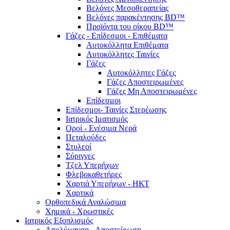
Βελόνες Μεσοθεραπείας
Βελόνες παρακέντησης BD™
Προϊόντα του οίκου BD™
Γάζες - Επίδεσμοι - Επιθέματα
Αυτοκόλλητα Επιθέματα
Αυτοκόλλητες Ταινίες
Γάζες
Αυτοκόλλητες Γάζες
Γάζες Αποστειρωμένες
Γάζες Μη Αποστειρωμένες
Επίδεσμοι
Επίδεσμοι- Ταινίες Στερέωσης
Ιατρικός Ιματισμός
Οροί - Ενέσιμα Νερά
Πεταλούδες
Στυλεοί
Σύριγγες
Τζελ Υπερήχων
Φλεβοκαθετήρες
Χαρτιά Υπερήχων - ΗΚΤ
Χαρτικά
Ορθοπεδικά Αναλώσιμα
Χημικά - Χρωστικές
Ιατρικός Εξοπλισμός
Απολύμανση - Αποστείρωση