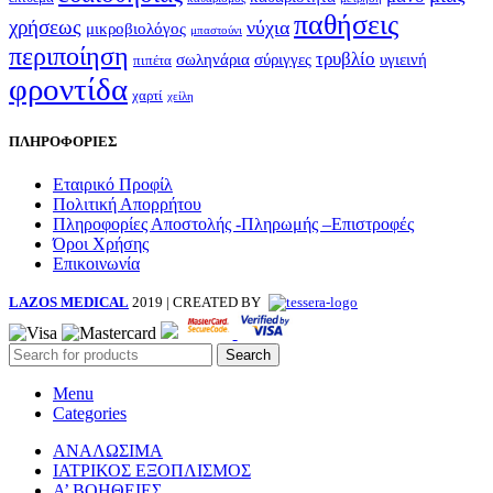
παθήσεις
χρήσεως
νύχια
μικροβιολόγος
μπαστούνι
περιποίηση
τρυβλίο
σωληνάρια
σύριγγες
υγιεινή
πιπέτα
φροντίδα
χαρτί
χείλη
ΠΛΗΡΟΦΟΡΙΕΣ
Εταιρικό Προφίλ
Πολιτική Απορρήτου
Πληροφορίες Αποστολής -Πληρωμής –Επιστροφές
Όροι Χρήσης
Επικοινωνία
LAZOS MEDICAL
2019 | CREATED BY
Search
Menu
Categories
ΑΝΑΛΩΣΙΜΑ
ΙΑΤΡΙΚΟΣ ΕΞΟΠΛΙΣΜΟΣ
Α’ ΒΟΗΘΕΙΕΣ