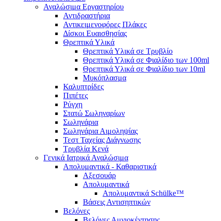
Αναλώσιμα Εργαστηρίου
Αντιδραστήρια
Αντικειμενοφόρες Πλάκες
Δίσκοι Ευαισθησίας
Θρεπτικά Υλικά
Θρεπτικά Υλικά σε Τρυβλίο
Θρεπτικά Υλικά σε Φιαλίδιο των 100ml
Θρεπτικά Υλικά σε Φιαλίδιο των 10ml
Μυκόπλασμα
Καλυπτρίδες
Πιπέτες
Ρύγχη
Στατώ Σωληναρίων
Σωληνάρια
Σωληνάρια Αιμοληψίας
Τεστ Ταχείας Διάγνωσης
Τρυβλία Κενά
Γενικά Ιατρικά Αναλώσιμα
Απολυμαντικά - Καθαριστικά
Αξεσουάρ
Απολυμαντικά
Απολυμαντικά Schülke™
Βάσεις Αντισηπτικών
Βελόνες
Βελόνες Αμνιοκέντησης