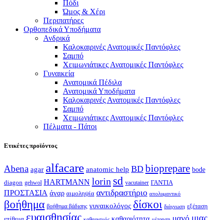
Πόδι
Ώμος & Χέρι
Περιπατήρες
Ορθοπεδικά Υποδήματα
Ανδρικά
Καλοκαιρινές Ανατομικές Παντόφλες
Σαμπό
Χειμωνιάτικες Ανατομικές Παντόφλες
Γυναικεία
Ανατομικά Πέδιλα
Ανατομικά Υποδήματα
Καλοκαιρινές Ανατομικές Παντόφλες
Σαμπό
Χειμωνιάτικες Ανατομικές Παντόφλες
Πέλματα - Πάτοι
Ετικέτες προϊόντος
alfacare
bioprepare
Abena
BD
agar
anatomic help
bode
sd
lorin
HARTMANN
diagon
ΓΑΝΤΙΑ
gehwol
vacutainer
αντιδραστήριο
ΠΡΟΣΤΑΣΙΑ
άγαρ
αιμοληψία
απολυμαντικό
βοήθημα
δίσκοι
γυναικολόγος
εξέταση
βοήθημα βάδισης
διάγνωση
ευαισθησίας
μιας
μανό
καθαριότητα
επίθεμα
καθαρισμός
μέτρηση