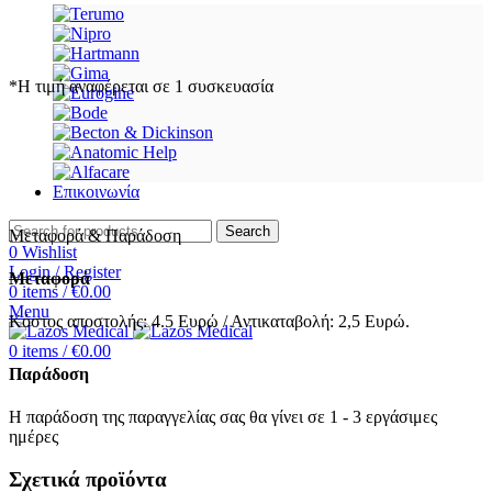
*Η τιμή αναφέρεται σε 1 συσκευασία
Επικοινωνία
Search
Μεταφορά & Παράδοση
0
Wishlist
Login / Register
Μεταφορά
0
items
/
€
0.00
Menu
Κόστος αποστολής: 4.5 Ευρώ / Αντικαταβολή: 2,5 Ευρώ.
0
items
/
€
0.00
Παράδοση
Η παράδοση της παραγγελίας σας θα γίνει σε 1 - 3 εργάσιμες
ημέρες
Σχετικά προϊόντα