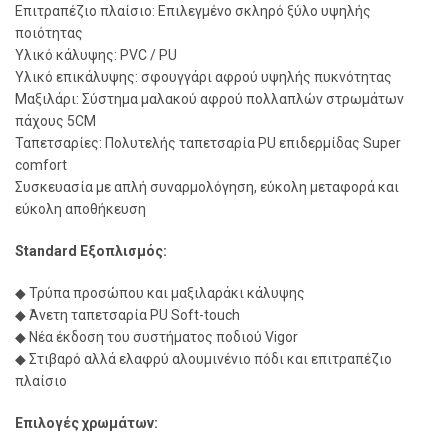
Επιτραπέζιο πλαίσιο: Επιλεγμένο σκληρό ξύλο υψηλής
ποιότητας
Υλικό κάλυψης: PVC / PU
Υλικό επικάλυψης: σφουγγάρι αφρού υψηλής πυκνότητας
Μαξιλάρι: Σύστημα μαλακού αφρού πολλαπλών στρωμάτων
πάχους 5CM
Ταπετσαρίες: Πολυτελής ταπετσαρία PU επιδερμίδας Super
comfort
Συσκευασία με απλή συναρμολόγηση, εύκολη μεταφορά και
εύκολη αποθήκευση
Standard Εξοπλισμός:
◆ Τρύπα προσώπου και μαξιλαράκι κάλυψης
◆ Άνετη ταπετσαρία PU Soft-touch
◆ Νέα έκδοση του συστήματος ποδιού Vigor
◆ Στιβαρό αλλά ελαφρύ αλουμινένιο πόδι και επιτραπέζιο
πλαίσιο
Επιλογές χρωμάτων: