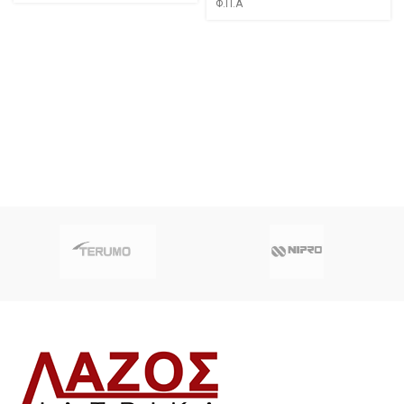
Φ.Π.Α