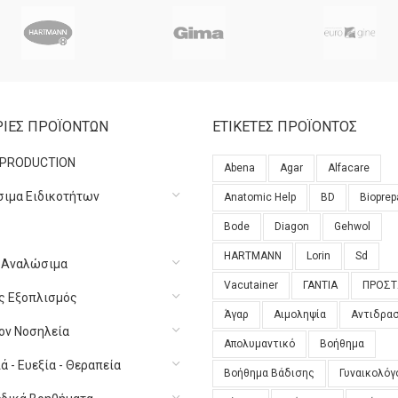
ΙΕΣ ΠΡΟΪΟΝΤΩΝ
ΕΤΙΚΕΤΕΣ ΠΡΟΪΟΝΤΟΣ
 PRODUCTION
Abena
Agar
Alfacare
ιμα Ειδικοτήτων
Anatomic Help
BD
Bioprep
Bode
Diagon
Gehwol
HARTMANN
Lorin
Sd
ά Αναλώσιμα
Vacutainer
ΓΑΝΤΙΑ
ΠΡΟΣΤ
ός Εξοπλισμός
Άγαρ
Αιμοληψία
Αντιδρα
ον Νοσηλεία
Απολυμαντικό
Βοήθημα
 - Ευεξία - Θεραπεία
Βοήθημα Βάδισης
Γυναικολόγ