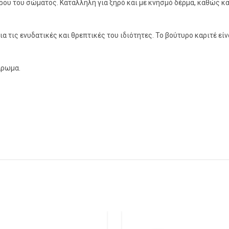
ου του σώματος. Κατάλληλη για ξηρό και με κνησμό δέρμα, καθώς και
ια τις ενυδατικές και θρεπτικές του ιδιότητες. Το βούτυρο καριτέ εί
άρωμα.