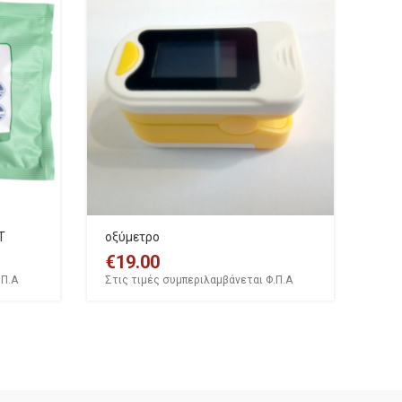
T
οξύμετρο
€
19.00
.Π.Α
Στις τιμές συμπεριλαμβάνεται Φ.Π.Α