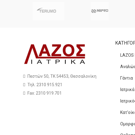
ΚΑΤΗΓΟΡ
LAZOS
Αναλώσ
Πεστών 50, ΤΚ 54453, Θεσσαλονίκη
Γάντια
Τηλ: 2310 915.921
Ιατρικ
Fax: 2310 919.701
Ιατρικ
Κατ'οίκ
Ομορφιά