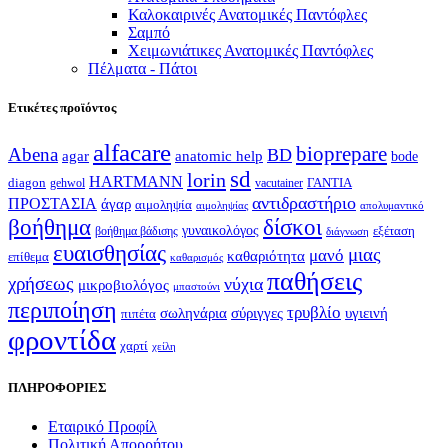
Καλοκαιρινές Ανατομικές Παντόφλες
Σαμπό
Χειμωνιάτικες Ανατομικές Παντόφλες
Πέλματα - Πάτοι
Ετικέτες προϊόντος
alfacare
bioprepare
Abena
BD
agar
anatomic help
bode
sd
lorin
HARTMANN
diagon
ΓΑΝΤΙΑ
gehwol
vacutainer
αντιδραστήριο
ΠΡΟΣΤΑΣΙΑ
άγαρ
αιμοληψία
απολυμαντικό
αιμοληψίας
βοήθημα
δίσκοι
γυναικολόγος
εξέταση
βοήθημα βάδισης
διάγνωση
ευαισθησίας
μιας
μανό
καθαριότητα
επίθεμα
καθαρισμός
παθήσεις
χρήσεως
νύχια
μικροβιολόγος
μπαστούνι
περιποίηση
τρυβλίο
σωληνάρια
σύριγγες
υγιεινή
πιπέτα
φροντίδα
χαρτί
χείλη
ΠΛΗΡΟΦΟΡΙΕΣ
Εταιρικό Προφίλ
Πολιτική Απορρήτου