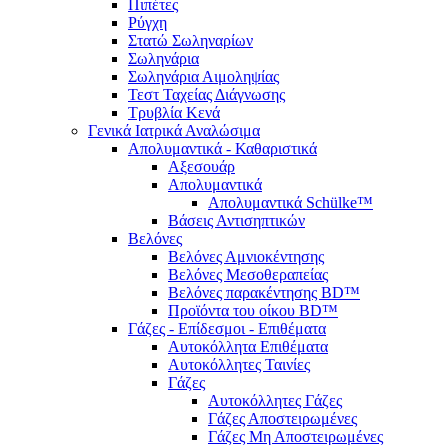
Πιπέτες
Ρύγχη
Στατώ Σωληναρίων
Σωληνάρια
Σωληνάρια Αιμοληψίας
Τεστ Ταχείας Διάγνωσης
Τρυβλία Κενά
Γενικά Ιατρικά Αναλώσιμα
Απολυμαντικά - Καθαριστικά
Αξεσουάρ
Απολυμαντικά
Απολυμαντικά Schülke™
Βάσεις Αντισηπτικών
Βελόνες
Βελόνες Αμνιοκέντησης
Βελόνες Μεσοθεραπείας
Βελόνες παρακέντησης BD™
Προϊόντα του οίκου BD™
Γάζες - Επίδεσμοι - Επιθέματα
Αυτοκόλλητα Επιθέματα
Αυτοκόλλητες Ταινίες
Γάζες
Αυτοκόλλητες Γάζες
Γάζες Αποστειρωμένες
Γάζες Μη Αποστειρωμένες