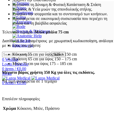
Βελτιώνει τη Δύναμη & Φυσική Κατάσταση & Στάση
Σώματος & Υεία μυών της σπονδυλικής στήλης.
Ενισχύει την ισορροπία και το συντονισμό των κινήσεων.
Προσφέρεται σε οικονομική συσκευασία που περιέχει τη
μπάλα και τη βαλβίδα ασφαλείας
Τελευταίο τεμάχιο :
Μπλε μπάλα 75 cm
Διατίθεται σε 3 διαμέτρους με χρωματική κωδικοποίηση, ανάλογα
Επικοινωνία
με το ύψος του χρήστη:
Κόκκινη 55 cm για ύψος 125 – 150 cm
Search
Πράσινη 65 cm για ύψος 150 – 175 cm
0
Wishlist
Μπλε 75 cm για ύψος 175 – 185 cm
Login / Register
0
items
/
€
0.00
Μέγιστο βάρος χρήστη 350 Kg για όλες τις εκδόσεις.
Menu
*
Η τιμή αναφέρεται σε 1 τεμάχιο
0
items
/
€
0.00
Επιπλέον πληροφορίες
Χρώμα
Κόκκινο, Μπλε, Πράσινο