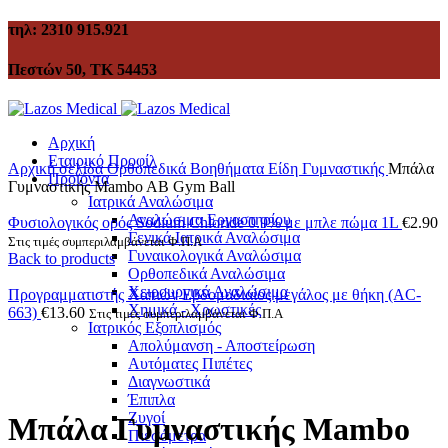
τηλ: 2310 915.921
Πεστών 50, ΤΚ 54453
Αρχική
Εταιρικό Προφίλ
Αρχική σελίδα
Ορθοπεδικά Βοηθήματα
Είδη Γυμναστικής
Μπάλα
Προϊόντα
Γυμναστικής Mambo AB Gym Ball
Ιατρικά Αναλώσιμα
Αναλώσιμα Εργαστηρίου
Φυσιολογικός ορός Sodium Chloride 0.9% με μπλε πώμα 1L
€
2.90
Γενικά Ιατρικά Αναλώσιμα
Στις τιμές συμπεριλαμβάνεται Φ.Π.Α
Γυναικολογικά Αναλώσιμα
Back to products
Ορθοπεδικά Αναλώσιμα
Χειρουργικά Αναλώσιμα
Προγραμματιστής Χαπιών Εβδομαδιαίος μεγάλος με θήκη (AC-
Χημικά - Χρωστικές
663)
€
13.60
Στις τιμές συμπεριλαμβάνεται Φ.Π.Α
Ιατρικός Εξοπλισμός
Απολύμανση - Αποστείρωση
Αυτόματες Πιπέτες
Click to enlarge
Διαγνωστικά
Έπιπλα
Ζυγοί
Μπάλα Γυμναστικής Mambo
Πιεσόμετρα