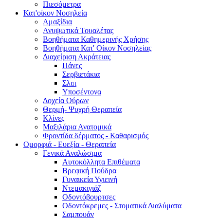
Πιεσόμετρα
Κατ'οίκον Νοσηλεία
Αμαξίδια
Ανυψωτικά Τουαλέτας
Βοηθήματα Καθημερινής Χρήσης
Βοηθήματα Κατ' Οίκον Νοσηλείας
Διαχείριση Ακράτειας
Πάνες
Σερβιετάκια
Σλιπ
Υποσέντονα
Δοχεία Ούρων
Θερμή- Ψυχρή Θεραπεία
Κλίνες
Μαξιλάρια Ανατομικά
Φροντίδα δέρματος - Καθαρισμός
Ομορφιά - Ευεξία - Θεραπεία
Γενικά Αναλώσιμα
Αυτοκόλλητα Επιθέματα
Βρεφική Πούδρα
Γυναικεία Υγιεινή
Ντεμακιγιάζ
Οδοντόβουρτσες
Οδοντόκρεμες - Στοματικά Διαλύματα
Σαμπουάν