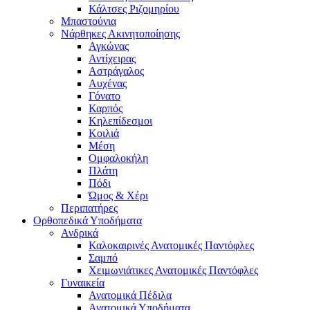
Κάλτσες Ριζομηρίου
Μπαστούνια
Νάρθηκες Ακινητοποίησης
Αγκώνας
Αντίχειρας
Αστράγαλος
Αυχένας
Γόνατο
Καρπός
Κηλεπίδεσμοι
Κοιλιά
Μέση
Ομφαλοκήλη
Πλάτη
Πόδι
Ώμος & Χέρι
Περιπατήρες
Ορθοπεδικά Υποδήματα
Ανδρικά
Καλοκαιρινές Ανατομικές Παντόφλες
Σαμπό
Χειμωνιάτικες Ανατομικές Παντόφλες
Γυναικεία
Ανατομικά Πέδιλα
Ανατομικά Υποδήματα