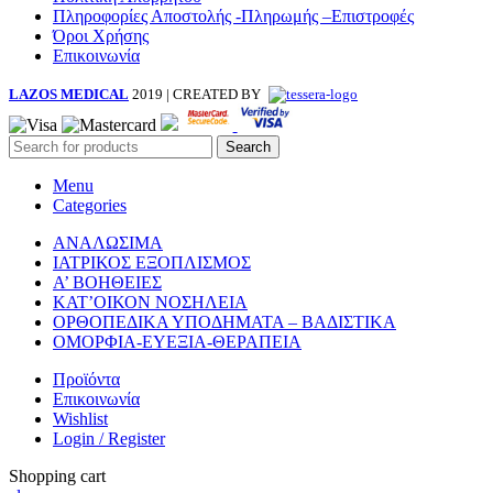
Πληροφορίες Αποστολής -Πληρωμής –Επιστροφές
Όροι Χρήσης
Επικοινωνία
LAZOS MEDICAL
2019 | CREATED BY
Search
Menu
Categories
ΑΝΑΛΩΣΙΜΑ
ΙΑΤΡΙΚΟΣ ΕΞΟΠΛΙΣΜΟΣ
Α’ ΒΟΗΘΕΙΕΣ
ΚΑΤ’ΟΙΚΟΝ ΝΟΣΗΛΕΙΑ
ΟΡΘΟΠΕΔΙΚΑ ΥΠΟΔΗΜΑΤΑ – ΒΑΔΙΣΤΙΚΑ
ΟΜΟΡΦΙΑ-ΕΥΕΞΙΑ-ΘΕΡΑΠΕΙΑ
Προϊόντα
Επικοινωνία
Wishlist
Login / Register
Shopping cart