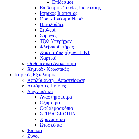
Επίδεσμοι
Επίδεσμοι- Ταινίες Στερέωσης
Ιατρικός Ιματισμός
Οροί - Ενέσιμα Νερά
Πεταλούδες
Στυλεοί
Σύριγγες
Τζελ Υπερήχων
Φλεβοκαθετήρες
Χαρτιά Υπερήχων - ΗΚΤ
Χαρτικά
Ορθοπεδικά Αναλώσιμα
Χημικά - Χρωστικές
Ιατρικός Εξοπλισμός
Απολύμανση - Αποστείρωση
Αυτόματες Πιπέτες
Διαγνωστικά
Αναστημόμετρα
Οξύμετρα
Οφθαλμοσκόπια
ΣΤΗΘΟΣΚΟΠΙΑ
Χρονόμετρα
Ωτοσκόπια
Έπιπλα
Ζυγοί