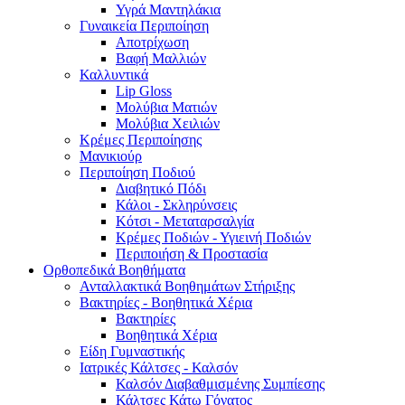
Υγρά Μαντηλάκια
Γυναικεία Περιποίηση
Αποτρίχωση
Βαφή Μαλλιών
Καλλυντικά
Lip Gloss
Μολύβια Ματιών
Μολύβια Χειλιών
Κρέμες Περιποίησης
Μανικιούρ
Περιποίηση Ποδιού
Διαβητικό Πόδι
Κάλοι - Σκληρύνσεις
Κότσι - Μεταταρσαλγία
Κρέμες Ποδιών - Υγιεινή Ποδιών
Περιποιήση & Προστασία
Ορθοπεδικά Βοηθήματα
Ανταλλακτικά Βοηθημάτων Στήριξης
Βακτηρίες - Βοηθητικά Χέρια
Βακτηρίες
Βοηθητικά Χέρια
Είδη Γυμναστικής
Ιατρικές Κάλτσες - Καλσόν
Καλσόν Διαβαθμισμένης Συμπίεσης
Κάλτσες Κάτω Γόνατος