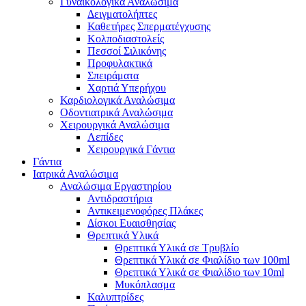
Γυναικολογικά Αναλώσιμα
Δειγματολήπτες
Καθετήρες Σπερματέγχυσης
Κολποδιαστολείς
Πεσσοί Σιλικόνης
Προφυλακτικά
Σπειράματα
Χαρτιά Υπερήχου
Καρδιολογικά Αναλώσιμα
Οδοντιατρικά Αναλώσιμα
Χειρουργικά Αναλώσιμα
Λεπίδες
Χειρουργικά Γάντια
Γάντια
Ιατρικά Αναλώσιμα
Αναλώσιμα Εργαστηρίου
Αντιδραστήρια
Αντικειμενοφόρες Πλάκες
Δίσκοι Ευαισθησίας
Θρεπτικά Υλικά
Θρεπτικά Υλικά σε Τρυβλίο
Θρεπτικά Υλικά σε Φιαλίδιο των 100ml
Θρεπτικά Υλικά σε Φιαλίδιο των 10ml
Μυκόπλασμα
Καλυπτρίδες