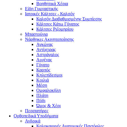
Βοηθητικά Χέρια
Είδη Γυμναστικής
Ιατρικές Κάλτσες - Καλσόν
Καλσόν Διαβαθμισμένης Συμπίεσης
Κάλτσες Κάτω Γόνατος
Κάλτσες Ριζομηρίου
Μπαστούνια
Νάρθηκες Ακινητοποίησης
Αγκώνας
Αντίχειρας
Αστράγαλος
Αυχένας
Γόνατο
Καρπός
Κηλεπίδεσμοι
Κοιλιά
Μέση
Ομφαλοκήλη
Πλάτη
Πόδι
Ώμος & Χέρι
Περιπατήρες
Ορθοπεδικά Υποδήματα
Ανδρικά
Καλοκαιρινές Ανατομικές Παντόφλες