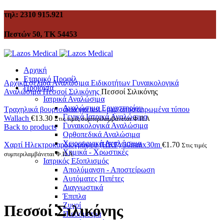
τηλ: 2310 915.921
Πεστών 50, ΤΚ 54453
Αρχική
Εταιρικό Προφίλ
Αρχική σελίδα
Αναλώσιμα Ειδικοτήτων
Γυναικολογικά
Προϊόντα
Αναλώσιμα
Πεσσοί Σιλικόνης
Πεσσοί Σιλικόνης
Ιατρικά Αναλώσιμα
Αναλώσιμα Εργαστηρίου
Τραχηλικά βουρτσάκια για test - pap αποστειρωμένα τύπου
Γενικά Ιατρικά Αναλώσιμα
Wallach
€
13.30
Στις τιμές συμπεριλαμβάνεται Φ.Π.Α
Γυναικολογικά Αναλώσιμα
Back to products
Ορθοπεδικά Αναλώσιμα
Χειρουργικά Αναλώσιμα
Χαρτί Ηλεκτροκαρδιογράφου (ΗΚΓ) 50mmx30m
€
1.70
Στις τιμές
Χημικά - Χρωστικές
συμπεριλαμβάνεται Φ.Π.Α
Ιατρικός Εξοπλισμός
Απολύμανση - Αποστείρωση
Αυτόματες Πιπέτες
Click to enlarge
Διαγνωστικά
Έπιπλα
Ζυγοί
Πεσσοί Σιλικόνης
Πιεσόμετρα