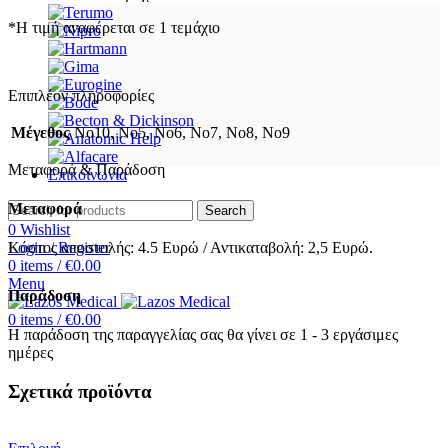
*Η τιμή αναφέρεται σε 1 τεμάχιο
Επιπλέον πληροφορίες
Μέγεθος
No10, No5, No6, No7, No8, No9
Μεταφορά & Παράδοση
Επικοινωνία
Μεταφορά
Search
0
Wishlist
Login / Register
Κόστος αποστολής: 4.5 Ευρώ / Αντικαταβολή: 2,5 Ευρώ.
0
items
/
€
0.00
Menu
Παράδοση
0
items
/
€
0.00
Η παράδοση της παραγγελίας σας θα γίνει σε 1 - 3 εργάσιμες
ημέρες
Σχετικά προϊόντα