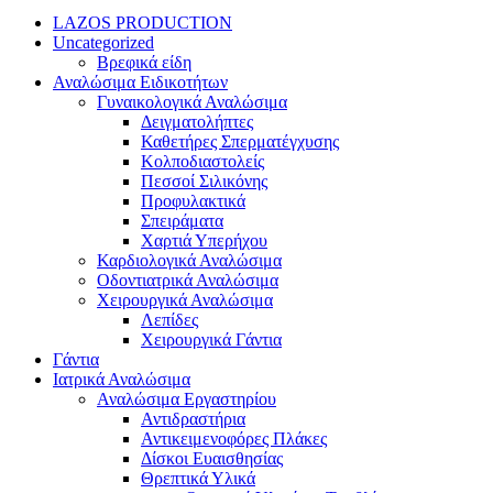
LAZOS PRODUCTION
Uncategorized
Βρεφικά είδη
Αναλώσιμα Ειδικοτήτων
Γυναικολογικά Αναλώσιμα
Δειγματολήπτες
Καθετήρες Σπερματέγχυσης
Κολποδιαστολείς
Πεσσοί Σιλικόνης
Προφυλακτικά
Σπειράματα
Χαρτιά Υπερήχου
Καρδιολογικά Αναλώσιμα
Οδοντιατρικά Αναλώσιμα
Χειρουργικά Αναλώσιμα
Λεπίδες
Χειρουργικά Γάντια
Γάντια
Ιατρικά Αναλώσιμα
Αναλώσιμα Εργαστηρίου
Αντιδραστήρια
Αντικειμενοφόρες Πλάκες
Δίσκοι Ευαισθησίας
Θρεπτικά Υλικά