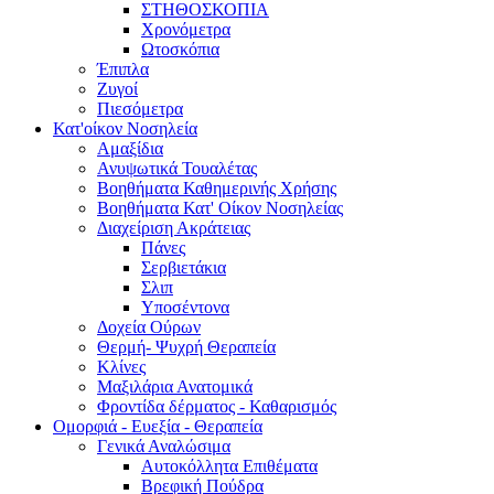
ΣΤΗΘΟΣΚΟΠΙΑ
Χρονόμετρα
Ωτοσκόπια
Έπιπλα
Ζυγοί
Πιεσόμετρα
Κατ'οίκον Νοσηλεία
Αμαξίδια
Ανυψωτικά Τουαλέτας
Βοηθήματα Καθημερινής Χρήσης
Βοηθήματα Κατ' Οίκον Νοσηλείας
Διαχείριση Ακράτειας
Πάνες
Σερβιετάκια
Σλιπ
Υποσέντονα
Δοχεία Ούρων
Θερμή- Ψυχρή Θεραπεία
Κλίνες
Μαξιλάρια Ανατομικά
Φροντίδα δέρματος - Καθαρισμός
Ομορφιά - Ευεξία - Θεραπεία
Γενικά Αναλώσιμα
Αυτοκόλλητα Επιθέματα
Βρεφική Πούδρα