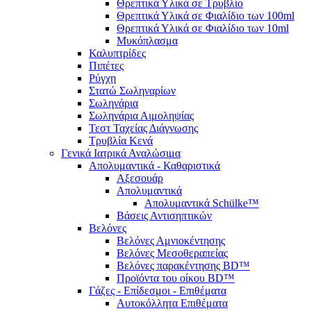
Θρεπτικά Υλικά σε Τρυβλίο
Θρεπτικά Υλικά σε Φιαλίδιο των 100ml
Θρεπτικά Υλικά σε Φιαλίδιο των 10ml
Μυκόπλασμα
Καλυπτρίδες
Πιπέτες
Ρύγχη
Στατώ Σωληναρίων
Σωληνάρια
Σωληνάρια Αιμοληψίας
Τεστ Ταχείας Διάγνωσης
Τρυβλία Κενά
Γενικά Ιατρικά Αναλώσιμα
Απολυμαντικά - Καθαριστικά
Αξεσουάρ
Απολυμαντικά
Απολυμαντικά Schülke™
Βάσεις Αντισηπτικών
Βελόνες
Βελόνες Αμνιοκέντησης
Βελόνες Μεσοθεραπείας
Βελόνες παρακέντησης BD™
Προϊόντα του οίκου BD™
Γάζες - Επίδεσμοι - Επιθέματα
Αυτοκόλλητα Επιθέματα