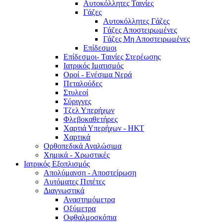
Αυτοκόλλητες Ταινίες
Γάζες
Αυτοκόλλητες Γάζες
Γάζες Αποστειρωμένες
Γάζες Μη Αποστειρωμένες
Επίδεσμοι
Επίδεσμοι- Ταινίες Στερέωσης
Ιατρικός Ιματισμός
Οροί - Ενέσιμα Νερά
Πεταλούδες
Στυλεοί
Σύριγγες
Τζελ Υπερήχων
Φλεβοκαθετήρες
Χαρτιά Υπερήχων - ΗΚΤ
Χαρτικά
Ορθοπεδικά Αναλώσιμα
Χημικά - Χρωστικές
Ιατρικός Εξοπλισμός
Απολύμανση - Αποστείρωση
Αυτόματες Πιπέτες
Διαγνωστικά
Αναστημόμετρα
Οξύμετρα
Οφθαλμοσκόπια