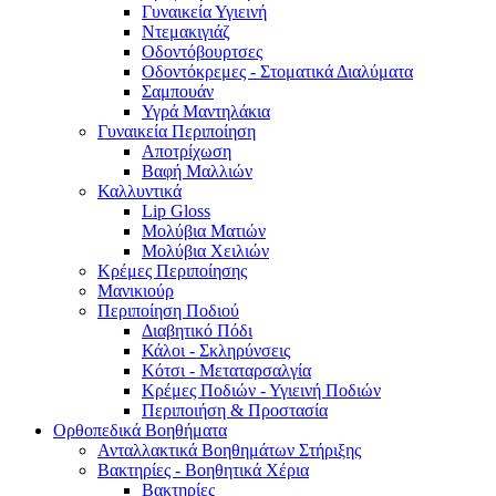
Γυναικεία Υγιεινή
Ντεμακιγιάζ
Οδοντόβουρτσες
Οδοντόκρεμες - Στοματικά Διαλύματα
Σαμπουάν
Υγρά Μαντηλάκια
Γυναικεία Περιποίηση
Αποτρίχωση
Βαφή Μαλλιών
Καλλυντικά
Lip Gloss
Μολύβια Ματιών
Μολύβια Χειλιών
Κρέμες Περιποίησης
Μανικιούρ
Περιποίηση Ποδιού
Διαβητικό Πόδι
Κάλοι - Σκληρύνσεις
Κότσι - Μεταταρσαλγία
Κρέμες Ποδιών - Υγιεινή Ποδιών
Περιποιήση & Προστασία
Ορθοπεδικά Βοηθήματα
Ανταλλακτικά Βοηθημάτων Στήριξης
Βακτηρίες - Βοηθητικά Χέρια
Βακτηρίες