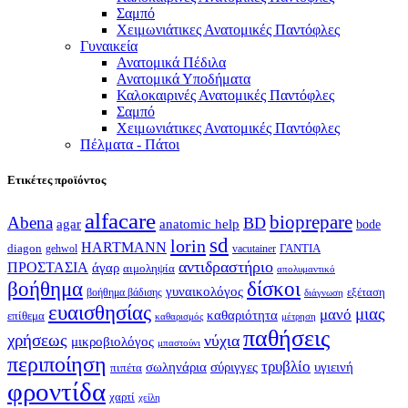
Σαμπό
Χειμωνιάτικες Ανατομικές Παντόφλες
Γυναικεία
Ανατομικά Πέδιλα
Ανατομικά Υποδήματα
Καλοκαιρινές Ανατομικές Παντόφλες
Σαμπό
Χειμωνιάτικες Ανατομικές Παντόφλες
Πέλματα - Πάτοι
Ετικέτες προϊόντος
alfacare
bioprepare
Abena
BD
agar
anatomic help
bode
sd
lorin
HARTMANN
diagon
ΓΑΝΤΙΑ
gehwol
vacutainer
αντιδραστήριο
ΠΡΟΣΤΑΣΙΑ
άγαρ
αιμοληψία
απολυμαντικό
βοήθημα
δίσκοι
γυναικολόγος
εξέταση
βοήθημα βάδισης
διάγνωση
ευαισθησίας
μιας
μανό
καθαριότητα
επίθεμα
καθαρισμός
μέτρηση
παθήσεις
χρήσεως
νύχια
μικροβιολόγος
μπαστούνι
περιποίηση
τρυβλίο
σωληνάρια
σύριγγες
υγιεινή
πιπέτα
φροντίδα
χαρτί
χείλη