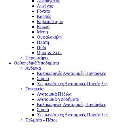
Αστράγαλος
Αυχένας
Γόνατο
Καρπός
Κηλεπίδεσμοι
Κοιλιά
Μέση
Ομφαλοκήλη
Πλάτη
Πόδι
Ώμος & Χέρι
Περιπατήρες
Ορθοπεδικά Υποδήματα
Ανδρικά
Καλοκαιρινές Ανατομικές Παντόφλες
Σαμπό
Χειμωνιάτικες Ανατομικές Παντόφλες
Γυναικεία
Ανατομικά Πέδιλα
Ανατομικά Υποδήματα
Καλοκαιρινές Ανατομικές Παντόφλες
Σαμπό
Χειμωνιάτικες Ανατομικές Παντόφλες
Πέλματα - Πάτοι