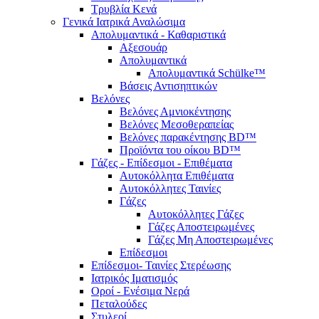
Τρυβλία Κενά
Γενικά Ιατρικά Αναλώσιμα
Απολυμαντικά - Καθαριστικά
Αξεσουάρ
Απολυμαντικά
Απολυμαντικά Schülke™
Βάσεις Αντισηπτικών
Βελόνες
Βελόνες Αμνιοκέντησης
Βελόνες Μεσοθεραπείας
Βελόνες παρακέντησης BD™
Προϊόντα του οίκου BD™
Γάζες - Επίδεσμοι - Επιθέματα
Αυτοκόλλητα Επιθέματα
Αυτοκόλλητες Ταινίες
Γάζες
Αυτοκόλλητες Γάζες
Γάζες Αποστειρωμένες
Γάζες Μη Αποστειρωμένες
Επίδεσμοι
Επίδεσμοι- Ταινίες Στερέωσης
Ιατρικός Ιματισμός
Οροί - Ενέσιμα Νερά
Πεταλούδες
Στυλεοί