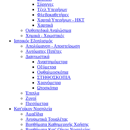
Σύριγγες
Τζελ Υπερήχων
Φλεβοκαθετήρες
Χαρτιά Υπερήχων - ΗΚΤ
Χαρτικά
Ορθοπεδικά Αναλώσιμα
Χημικά - Χρωστικές
Ιατρικός Εξοπλισμός
Απολύμανση - Αποστείρωση
Αυτόματες Πιπέτες
Διαγνωστικά
Αναστημόμετρα
Οξύμετρα
Οφθαλμοσκόπια
ΣΤΗΘΟΣΚΟΠΙΑ
Χρονόμετρα
Ωτοσκόπια
Έπιπλα
Ζυγοί
Πιεσόμετρα
Κατ'οίκον Νοσηλεία
Αμαξίδια
Ανυψωτικά Τουαλέτας
Βοηθήματα Καθημερινής Χρήσης
Βοηθήματα Κατ' Οίκον Νοσηλείας