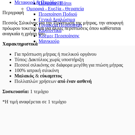
Μεταφορά & Παράδοση
Πέλματα - Πάτοι
Ομορφιά - Ευεξία - Θεραπεία
Περιγραφή
Περιποίηση Ποδιού
Γενικά Αναλώσιμα
Πεσσός Σιλικόνης για την Πρόπτωση της μήτρας, την αποφυγή
Γυναικεία Περιποίηση
πρόωρου τοκετού και για άλλες περιπτώσεις όπου καθίσταται
Καλλυντικά
αναγκαία η χρήση του.
Κρέμες Περιποίησης
Μανικιούρ
Χαρακτηριστικά
Για πρόπτωση μήτρας ή πυελικού οργάνου
Τύπος: Δακτύλιος χωρίς υποστήριξη
Πεσσοί σιλικόνης σε διάφορα μεγέθη για πτώση μήτρας
100% ιατρική σιλικόνη
Μαλακός
&
εύκαμπτος
Πολλαπλών χρήσεων
από έναν ασθενή
Συσκευασία:
1 τεμάχιο
*Η τιμή αναφέρεται σε 1 τεμάχιο