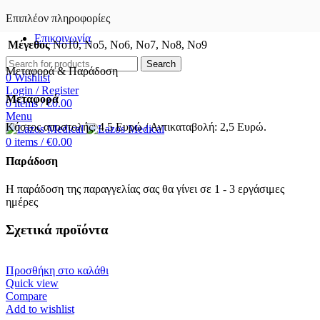
Επιπλέον πληροφορίες
Επικοινωνία
Μέγεθος
No10, No5, No6, No7, No8, No9
Search
Μεταφορά & Παράδοση
0
Wishlist
Login / Register
Μεταφορά
0
items
/
€
0.00
Menu
Κόστος αποστολής: 4.5 Ευρώ / Αντικαταβολή: 2,5 Ευρώ.
0
items
/
€
0.00
Παράδοση
Η παράδοση της παραγγελίας σας θα γίνει σε 1 - 3 εργάσιμες
ημέρες
Σχετικά προϊόντα
Προσθήκη στο καλάθι
Quick view
Compare
Add to wishlist