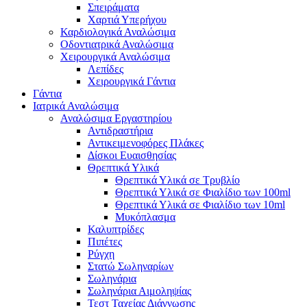
Σπειράματα
Χαρτιά Υπερήχου
Καρδιολογικά Αναλώσιμα
Οδοντιατρικά Αναλώσιμα
Χειρουργικά Αναλώσιμα
Λεπίδες
Χειρουργικά Γάντια
Γάντια
Ιατρικά Αναλώσιμα
Αναλώσιμα Εργαστηρίου
Αντιδραστήρια
Αντικειμενοφόρες Πλάκες
Δίσκοι Ευαισθησίας
Θρεπτικά Υλικά
Θρεπτικά Υλικά σε Τρυβλίο
Θρεπτικά Υλικά σε Φιαλίδιο των 100ml
Θρεπτικά Υλικά σε Φιαλίδιο των 10ml
Μυκόπλασμα
Καλυπτρίδες
Πιπέτες
Ρύγχη
Στατώ Σωληναρίων
Σωληνάρια
Σωληνάρια Αιμοληψίας
Τεστ Ταχείας Διάγνωσης