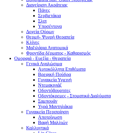
Διαχείριση Ακράτειας
Πάνες
Σερβιετάκια
Σλιπ
Υποσέντονα
Δοχεία Ούρων
Θερμή- Ψυχρή Θεραπεία
Κλίνες
Μαξιλάρια Ανατομικά
Φροντίδα δέρματος - Καθαρισμός
Ομορφιά - Ευεξία - Θεραπεία
Γενικά Αναλώσιμα
Αυτοκόλλητα Επιθέματα
Βρεφική Πούδρα
Γυναικεία Υγιεινή
Ντεμακιγιάζ
Οδοντόβουρτσες
Οδοντόκρεμες - Στοματικά Διαλύματα
Σαμπουάν
Υγρά Μαντηλάκια
Γυναικεία Περιποίηση
Αποτρίχωση
Βαφή Μαλλιών
Καλλυντικά