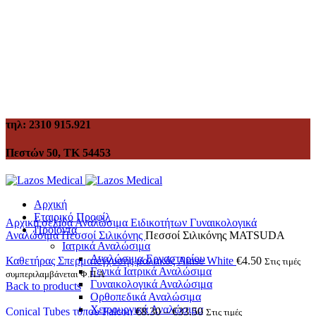
τηλ: 2310 915.921
Πεστών 50, ΤΚ 54453
Αρχική
Εταιρικό Προφίλ
Αρχική σελίδα
Αναλώσιμα Ειδικοτήτων
Γυναικολογικά
Προϊόντα
Αναλώσιμα
Πεσσοί Σιλικόνης
Πεσσοί Σιλικόνης MATSUDA
Ιατρικά Αναλώσιμα
Αναλώσιμα Εργαστηρίου
Καθετήρας Σπερματέγχυσης μαλακός Ainse White
€
4.50
Στις τιμές
Γενικά Ιατρικά Αναλώσιμα
συμπεριλαμβάνεται Φ.Π.Α
Γυναικολογικά Αναλώσιμα
Back to products
Ορθοπεδικά Αναλώσιμα
Χειρουργικά Αναλώσιμα
Conical Tubes τύπου Falcon
€
8.30
–
€
33.50
Στις τιμές