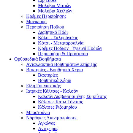
Lip Gloss
Μολύβια Ματιών
Μολύβια Χειλιών
Κρέμες Περιποίησης
Μανικιούρ
Περιποίηση Ποδιού
Διαβητικό Πόδι
Κάλοι - Σκληρύνσεις
Κότσι - Μεταταρσαλγία
Κρέμες Ποδιών - Υγιεινή Ποδιών
Περιποιήση & Προστασία
Ορθοπεδικά Βοηθήματα
Ανταλλακτικά Βοηθημάτων Στήριξης
Βακτηρίες - Βοηθητικά Χέρια
Βακτηρίες
Βοηθητικά Χέρια
Είδη Γυμναστικής
Ιατρικές Κάλτσες - Καλσόν
Καλσόν Διαβαθμισμένης Συμπίεσης
Κάλτσες Κάτω Γόνατος
Κάλτσες Ριζομηρίου
Μπαστούνια
Νάρθηκες Ακινητοποίησης
Αγκώνας
Αντίχειρας