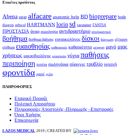
Ετικέτες προϊόντος
alfacare
bioprepare
Abena
BD
agar
anatomic help
bode
sd
lorin
HARTMANN
diagon
ΓΑΝΤΙΑ
gehwol
vacutainer
αντιδραστήριο
ΠΡΟΣΤΑΣΙΑ
άγαρ
αιμοληψία
απολυμαντικό
βοήθημα
δίσκοι
γυναικολόγος
εξέταση
βοήθημα βάδισης
διάγνωση
ευαισθησίας
μιας
μανό
καθαριότητα
επίθεμα
καθαρισμός
μέτρηση
παθήσεις
χρήσεως
νύχια
μικροβιολόγος
μπαστούνι
περιποίηση
τρυβλίο
σωληνάρια
σύριγγες
υγιεινή
πιπέτα
φροντίδα
χαρτί
χείλη
ΠΛΗΡΟΦΟΡΙΕΣ
Εταιρικό Προφίλ
Πολιτική Απορρήτου
Πληροφορίες Αποστολής -Πληρωμής –Επιστροφές
Όροι Χρήσης
Επικοινωνία
LAZOS MEDICAL
2019 | CREATED BY