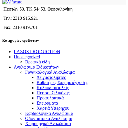
Πεστών 50, ΤΚ 54453, Θεσσαλονίκη
Τηλ: 2310 915.921
Fax: 2310 919.701
Κατηγορίες προϊόντων
LAZOS PRODUCTION
Uncategorized
Βρεφικά είδη
Αναλώσιμα Ειδικοτήτων
Γυναικολογικά Αναλώσιμα
Δειγματολήπτες
Καθετήρες Σπερματέγχυσης
Κολποδιαστολείς
Πεσσοί Σιλικόνης
Προφυλακτικά
Σπειράματα
Χαρτιά Υπερήχου
Καρδιολογικά Αναλώσιμα
Οδοντιατρικά Αναλώσιμα
Χειρουργικά Αναλώσιμα