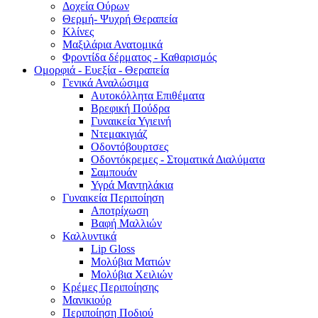
Δοχεία Ούρων
Θερμή- Ψυχρή Θεραπεία
Κλίνες
Μαξιλάρια Ανατομικά
Φροντίδα δέρματος - Καθαρισμός
Ομορφιά - Ευεξία - Θεραπεία
Γενικά Αναλώσιμα
Αυτοκόλλητα Επιθέματα
Βρεφική Πούδρα
Γυναικεία Υγιεινή
Ντεμακιγιάζ
Οδοντόβουρτσες
Οδοντόκρεμες - Στοματικά Διαλύματα
Σαμπουάν
Υγρά Μαντηλάκια
Γυναικεία Περιποίηση
Αποτρίχωση
Βαφή Μαλλιών
Καλλυντικά
Lip Gloss
Μολύβια Ματιών
Μολύβια Χειλιών
Κρέμες Περιποίησης
Μανικιούρ
Περιποίηση Ποδιού