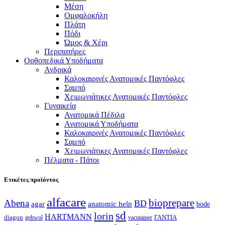
Μέση
Ομφαλοκήλη
Πλάτη
Πόδι
Ώμος & Χέρι
Περιπατήρες
Ορθοπεδικά Υποδήματα
Ανδρικά
Καλοκαιρινές Ανατομικές Παντόφλες
Σαμπό
Χειμωνιάτικες Ανατομικές Παντόφλες
Γυναικεία
Ανατομικά Πέδιλα
Ανατομικά Υποδήματα
Καλοκαιρινές Ανατομικές Παντόφλες
Σαμπό
Χειμωνιάτικες Ανατομικές Παντόφλες
Πέλματα - Πάτοι
Ετικέτες προϊόντος
alfacare
bioprepare
Abena
BD
agar
anatomic help
bode
sd
lorin
HARTMANN
diagon
ΓΑΝΤΙΑ
gehwol
vacutainer