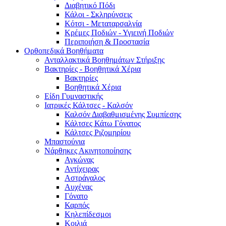
Διαβητικό Πόδι
Κάλοι - Σκληρύνσεις
Κότσι - Μεταταρσαλγία
Κρέμες Ποδιών - Υγιεινή Ποδιών
Περιποιήση & Προστασία
Ορθοπεδικά Βοηθήματα
Ανταλλακτικά Βοηθημάτων Στήριξης
Βακτηρίες - Βοηθητικά Χέρια
Βακτηρίες
Βοηθητικά Χέρια
Είδη Γυμναστικής
Ιατρικές Κάλτσες - Καλσόν
Καλσόν Διαβαθμισμένης Συμπίεσης
Κάλτσες Κάτω Γόνατος
Κάλτσες Ριζομηρίου
Μπαστούνια
Νάρθηκες Ακινητοποίησης
Αγκώνας
Αντίχειρας
Αστράγαλος
Αυχένας
Γόνατο
Καρπός
Κηλεπίδεσμοι
Κοιλιά