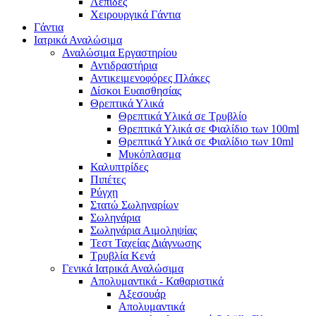
Λεπίδες
Χειρουργικά Γάντια
Γάντια
Ιατρικά Αναλώσιμα
Αναλώσιμα Εργαστηρίου
Αντιδραστήρια
Αντικειμενοφόρες Πλάκες
Δίσκοι Ευαισθησίας
Θρεπτικά Υλικά
Θρεπτικά Υλικά σε Τρυβλίο
Θρεπτικά Υλικά σε Φιαλίδιο των 100ml
Θρεπτικά Υλικά σε Φιαλίδιο των 10ml
Μυκόπλασμα
Καλυπτρίδες
Πιπέτες
Ρύγχη
Στατώ Σωληναρίων
Σωληνάρια
Σωληνάρια Αιμοληψίας
Τεστ Ταχείας Διάγνωσης
Τρυβλία Κενά
Γενικά Ιατρικά Αναλώσιμα
Απολυμαντικά - Καθαριστικά
Αξεσουάρ
Απολυμαντικά