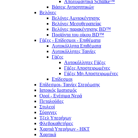
Απολυμαντικά Schülke™
Βάσεις Αντισηπτικών
Βελόνες
Βελόνες Αμνιοκέντησης
Βελόνες Μεσοθεραπείας
Βελόνες παρακέντησης BD™
Προϊόντα του οίκου BD™
Γάζες - Επίδεσμοι - Επιθέματα
Αυτοκόλλητα Επιθέματα
Αυτοκόλλητες Ταινίες
Γάζες
Αυτοκόλλητες Γάζες
Γάζες Αποστειρωμένες
Γάζες Μη Αποστειρωμένες
Επίδεσμοι
Επίδεσμοι- Ταινίες Στερέωσης
Ιατρικός Ιματισμός
Οροί - Ενέσιμα Νερά
Πεταλούδες
Στυλεοί
Σύριγγες
Τζελ Υπερήχων
Φλεβοκαθετήρες
Χαρτιά Υπερήχων - ΗΚΤ
Χαρτικά