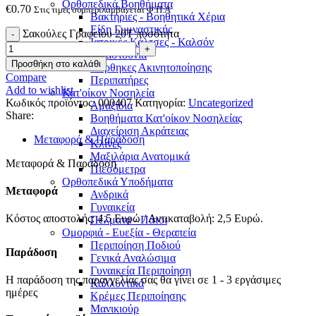
Ορθοπεδικά Βοηθήματα
€
0.70
Στις τιμές συμπεριλαμβάνεται Φ.Π.Α
Βακτηρίες - Βοηθητικά Χέρια
Είδη Γυμναστικής
Σακούλες Γραφείου 20T ποσότητα
Ιατρικές Κάλτσες - Καλσόν
Μπαστούνια
Προσθήκη στο καλάθι
Νάρθηκες Ακινητοποίησης
Compare
Περιπατήρες
Add to wishlist
Κατ'οίκον Νοσηλεία
Κωδικός προϊόντος:
000407
Κατηγορία:
Uncategorized
Αμαξίδια
Share:
Βοηθήματα Κατ'οίκον Νοσηλείας
Διαχείριση Ακράτειας
Μεταφορά & Παράδοση
Κλίνες
Μαξιλάρια Ανατομικά
Μεταφορά & Παράδοση
Πιεσόμετρα
Ορθοπεδικά Υποδήματα
Μεταφορά
Ανδρικά
Γυναικεία
Κόστος αποστολής: 4.5 Ευρώ / Αντικαταβολή: 2,5 Ευρώ.
Πέλματα - Πάτοι
Ομορφιά - Ευεξία - Θεραπεία
Περιποίηση Ποδιού
Παράδοση
Γενικά Αναλώσιμα
Γυναικεία Περιποίηση
Η παράδοση της παραγγελίας σας θα γίνει σε 1 - 3 εργάσιμες
Καλλυντικά
ημέρες
Κρέμες Περιποίησης
Μανικιούρ