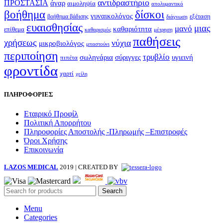
αντιδραστήριο
ΠΡΟΣΤΑΣΙΑ
άγαρ
αιμοληψία
απολυμαντικό
βοήθημα
δίσκοι
γυναικολόγος
εξέταση
βοήθημα βάδισης
διάγνωση
ευαισθησίας
μιας
μανό
καθαριότητα
επίθεμα
καθαρισμός
μέτρηση
παθήσεις
χρήσεως
νύχια
μικροβιολόγος
μπαστούνι
περιποίηση
τρυβλίο
σωληνάρια
σύριγγες
υγιεινή
πιπέτα
φροντίδα
χαρτί
χείλη
ΠΛΗΡΟΦΟΡΙΕΣ
Εταιρικό Προφίλ
Πολιτική Απορρήτου
Πληροφορίες Αποστολής -Πληρωμής –Επιστροφές
Όροι Χρήσης
Επικοινωνία
LAZOS MEDICAL
2019 | CREATED BY
Search
Menu
Categories