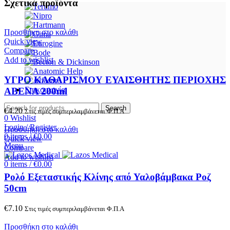
Σχετικά προϊόντα
Προσθήκη στο καλάθι
Quick view
Compare
Add to wishlist
ΥΓΡΟ ΚΑΘΑΡΙΣΜΟΥ ΕΥΑΙΣΘΗΤΗΣ ΠΕΡΙΟΧΗΣ
Επικοινωνία
ABENA 200ml
Search
€
4.20
Στις τιμές συμπεριλαμβάνεται Φ.Π.Α
0
Wishlist
Login / Register
Προσθήκη στο καλάθι
0
items
/
€
0.00
Quick view
Menu
Compare
Add to wishlist
0
items
/
€
0.00
Ρολό Εξεταστικής Κλίνης από Υαλοβάμβακα Ροζ
50cm
€
7.10
Στις τιμές συμπεριλαμβάνεται Φ.Π.Α
Προσθήκη στο καλάθι