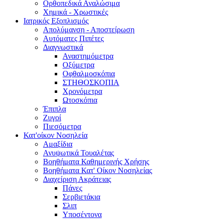
Ορθοπεδικά Αναλώσιμα
Χημικά - Χρωστικές
Ιατρικός Εξοπλισμός
Απολύμανση - Αποστείρωση
Αυτόματες Πιπέτες
Διαγνωστικά
Αναστημόμετρα
Οξύμετρα
Οφθαλμοσκόπια
ΣΤΗΘΟΣΚΟΠΙΑ
Χρονόμετρα
Ωτοσκόπια
Έπιπλα
Ζυγοί
Πιεσόμετρα
Κατ'οίκον Νοσηλεία
Αμαξίδια
Ανυψωτικά Τουαλέτας
Βοηθήματα Καθημερινής Χρήσης
Βοηθήματα Κατ' Οίκον Νοσηλείας
Διαχείριση Ακράτειας
Πάνες
Σερβιετάκια
Σλιπ
Υποσέντονα