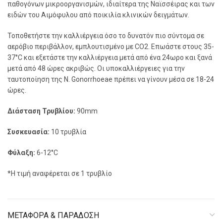
παθογόνων μικροοργανισμών, ιδιαίτερα της Ναϊσσέιρας και των
ειδών του Αιμόφυλου από ποικιλία κλινικών δειγμάτων.
Τοποθετήστε την καλλιέργεια όσο το δυνατόν πιο σύντομα σε
αερόβιο περιβάλλον, εμπλουτισμένο με CO2. Επωάστε στους 35-
37°C και εξετάστε την καλλιέργεια μετά από ένα 24ωρο και ξανά
μετά από 48 ώρες ακριβώς. Οι υποκαλλιέργειες για την
ταυτοποίηση της N. Gonorrhoeae πρέπει να γίνουν μέσα σε 18-24
ώρες.
Διάσταση Τρυβλίου:
90mm
Συσκευασία:
10 τρυβλία
Φύλαξη:
6-12°C
*Η τιμή αναφέρεται σε 1 τρυβλίο
ΜΕΤΑΦΟΡΑ & ΠΑΡΑΔΟΣΗ