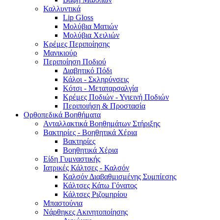
Καλλυντικά
Lip Gloss
Μολύβια Ματιών
Μολύβια Χειλιών
Κρέμες Περιποίησης
Μανικιούρ
Περιποίηση Ποδιού
Διαβητικό Πόδι
Κάλοι - Σκληρύνσεις
Κότσι - Μεταταρσαλγία
Κρέμες Ποδιών - Υγιεινή Ποδιών
Περιποιήση & Προστασία
Ορθοπεδικά Βοηθήματα
Ανταλλακτικά Βοηθημάτων Στήριξης
Βακτηρίες - Βοηθητικά Χέρια
Βακτηρίες
Βοηθητικά Χέρια
Είδη Γυμναστικής
Ιατρικές Κάλτσες - Καλσόν
Καλσόν Διαβαθμισμένης Συμπίεσης
Κάλτσες Κάτω Γόνατος
Κάλτσες Ριζομηρίου
Μπαστούνια
Νάρθηκες Ακινητοποίησης