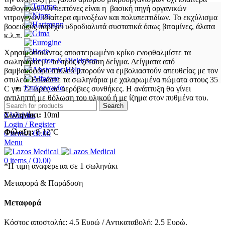
παθογόνων. Οι πεπτόνες είναι η βασική πηγή οργανικών
νιτρογενών ιδιαίτερα αμινοξέων και πολυπεπτιδίων. Το εκχύλισμα
βοοειδούς παρέχει υδροδιαλυτά συστατικά όπως βιταμίνες, άλατα
κ.λ.π.
Χρησιμοποιώντας αποστειρωμένο κρίκο ενοφθαλμίστε τα
σωληνάρια με το προς εξέταση δείγμα. Δείγματα από
βαμβακοφόρο στυλεό μπορούν να εμβολιαστούν απευθείας με τον
στυλεό. Επωάστε τα σωληνάρια με χαλαρωμένα πώματα στους 35
Επικοινωνία
C για 72 ώρες σε αερόβιες συνθήκες. Η ανάπτυξη θα γίνει
αντιληπτή με θόλωση του υλικού ή με ίζημα στον πυθμένα του.
Search
Σωληνάκι:
10ml
0
Wishlist
Login / Register
Φύλαξη:
8-12°C
0
items
/
€
0.00
Menu
0
items
/
€
0.00
*Η τιμή αναφέρεται σε 1 σωληνάκι
Μεταφορά & Παράδοση
Μεταφορά
Κόστος αποστολής: 4.5 Ευρώ / Αντικαταβολή: 2,5 Ευρώ.