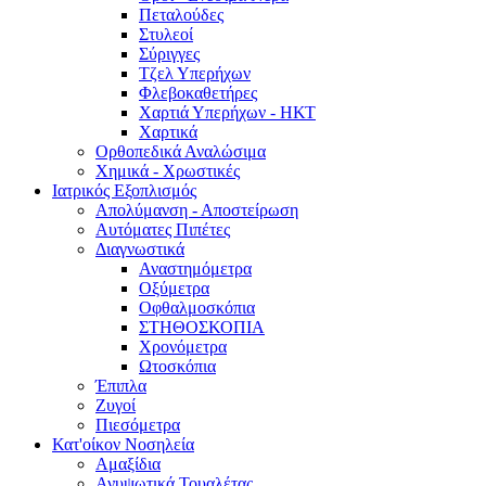
Πεταλούδες
Στυλεοί
Σύριγγες
Τζελ Υπερήχων
Φλεβοκαθετήρες
Χαρτιά Υπερήχων - ΗΚΤ
Χαρτικά
Ορθοπεδικά Αναλώσιμα
Χημικά - Χρωστικές
Ιατρικός Εξοπλισμός
Απολύμανση - Αποστείρωση
Αυτόματες Πιπέτες
Διαγνωστικά
Αναστημόμετρα
Οξύμετρα
Οφθαλμοσκόπια
ΣΤΗΘΟΣΚΟΠΙΑ
Χρονόμετρα
Ωτοσκόπια
Έπιπλα
Ζυγοί
Πιεσόμετρα
Κατ'οίκον Νοσηλεία
Αμαξίδια
Ανυψωτικά Τουαλέτας