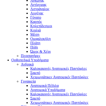
Αγκώνας
Αντίχειρας
Αστράγαλος
Αυχένας
Γόνατο
Καρπός
Κηλεπίδεσμοι
Κοιλιά
Μέση
Ομφαλοκήλη
Πλάτη
Πόδι
Ώμος & Χέρι
Περιπατήρες
Ορθοπεδικά Υποδήματα
Ανδρικά
Καλοκαιρινές Ανατομικές Παντόφλες
Σαμπό
Χειμωνιάτικες Ανατομικές Παντόφλες
Γυναικεία
Ανατομικά Πέδιλα
Ανατομικά Υποδήματα
Καλοκαιρινές Ανατομικές Παντόφλες
Σαμπό
Χειμωνιάτικες Ανατομικές Παντόφλες