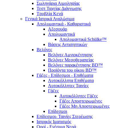
Σωληνάρια Αιμοληψίας
Τεστ Ταχείας Διάγνωσης
Τρυβλία Κενά
Γενικά Ιατρικά Αναλώσιμα
Απολυμαντικά - Καθαριστικά
Αξεσουάρ
Απολυμαντικά
Απολυμαντικά Schülke™
Βάσεις Αντισηπτικών
Βελόνες
Βελόνες Αμνιοκέντησης
Βελόνες Μεσοθεραπείας
Βελόνες παρακέντησης BD™
Προϊόντα του οίκου BD™
Γάζες - Επίδεσμοι - Επιθέματα
Αυτοκόλλητα Επιθέματα
Αυτοκόλλητες Ταινίες
Γάζες
Αυτοκόλλητες Γάζες
Γάζες Αποστειρωμένες
Γάζες Μη Αποστειρωμένες
Επίδεσμοι
Επίδεσμοι- Ταινίες Στερέωσης
Ιατρικός Ιματισμός
Οροί - Ενέσιμα Νερά