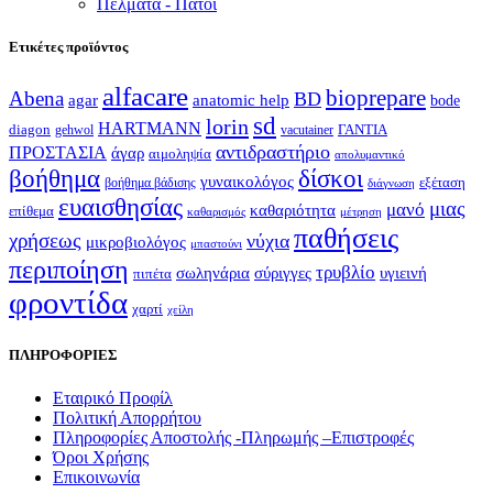
Πέλματα - Πάτοι
Ετικέτες προϊόντος
alfacare
bioprepare
Abena
BD
agar
anatomic help
bode
sd
lorin
HARTMANN
diagon
ΓΑΝΤΙΑ
gehwol
vacutainer
αντιδραστήριο
ΠΡΟΣΤΑΣΙΑ
άγαρ
αιμοληψία
απολυμαντικό
βοήθημα
δίσκοι
γυναικολόγος
εξέταση
βοήθημα βάδισης
διάγνωση
ευαισθησίας
μιας
μανό
καθαριότητα
επίθεμα
καθαρισμός
μέτρηση
παθήσεις
χρήσεως
νύχια
μικροβιολόγος
μπαστούνι
περιποίηση
τρυβλίο
σωληνάρια
σύριγγες
υγιεινή
πιπέτα
φροντίδα
χαρτί
χείλη
ΠΛΗΡΟΦΟΡΙΕΣ
Εταιρικό Προφίλ
Πολιτική Απορρήτου
Πληροφορίες Αποστολής -Πληρωμής –Επιστροφές
Όροι Χρήσης
Επικοινωνία