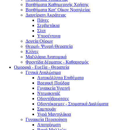
Βοηθήματα Καθημερινής Χρήσης
Βοηθήματα Κατ' Οίκον Νοσηλείας
Διαχείριση Ακράτειας
Πάνες
Σερβιετάκια
Σλιπ
Υποσέντονα
Δοχεία Ούρων
Θερμή- Ψυχρή Θεραπεία
Κλίνες
Μαξιλάρια Ανατομικά
Φροντίδα δέρματος - Καθαρισμός
Ομορφιά - Ευεξία - Θεραπεία
Γενικά Αναλώσιμα
Αυτοκόλλητα Επιθέματα
Βρεφική Πούδρα
Γυναικεία Υγιεινή
Ντεμακιγιάζ
Οδοντόβουρτσες
Οδοντόκρεμες - Στοματικά Διαλύματα
Σαμπουάν
Υγρά Μαντηλάκια
Γυναικεία Περιποίηση
Αποτρίχωση
Βαφή Μαλλιών