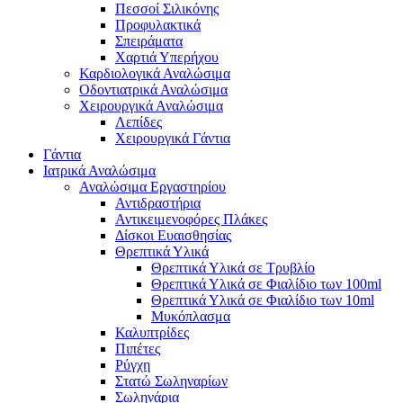
Πεσσοί Σιλικόνης
Προφυλακτικά
Σπειράματα
Χαρτιά Υπερήχου
Καρδιολογικά Αναλώσιμα
Οδοντιατρικά Αναλώσιμα
Χειρουργικά Αναλώσιμα
Λεπίδες
Χειρουργικά Γάντια
Γάντια
Ιατρικά Αναλώσιμα
Αναλώσιμα Εργαστηρίου
Αντιδραστήρια
Αντικειμενοφόρες Πλάκες
Δίσκοι Ευαισθησίας
Θρεπτικά Υλικά
Θρεπτικά Υλικά σε Τρυβλίο
Θρεπτικά Υλικά σε Φιαλίδιο των 100ml
Θρεπτικά Υλικά σε Φιαλίδιο των 10ml
Μυκόπλασμα
Καλυπτρίδες
Πιπέτες
Ρύγχη
Στατώ Σωληναρίων
Σωληνάρια